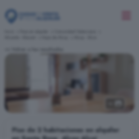
Inicio
Pisos en alquiler
Comunidad Valenciana
Alicante - Alacant
Hoya de Alcoy
Alcoy - Alcoi
<< Volver a los resultados
12
Piso de 2 habitaciones en alquiler
en Santa Rosa, Alcoy Alcoi