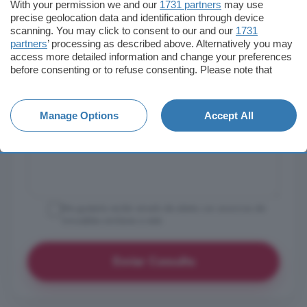
With your permission we and our
1731 partners
may use
precise geolocation data and identification through device
scanning. You may click to consent to our and our
1731
partners
’ processing as described above. Alternatively you may
access more detailed information and change your preferences
before consenting or to refuse consenting. Please note that
some processing of your personal data may not require your
consent, but you have a right to object to such processing. Your
preferences will apply to this website only. You can change
Manage Options
Accept All
your preferences or withdraw your consent at any time by
returning to this site and clicking the
privacy policy
button at the
bottom of the webpage.
Me gustaría recibir emails de alerta con anuncios de
inmuebles similares a este
Enviar Consulta