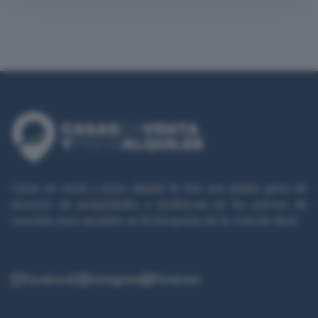
Casas en venta y pisos alquiler le trae una amplia gama de
anuncios de propiedades y tendencias en los precios de
viviendas para ayudarle en la búsqueda de la vivienda ideal.
Facebook
Instagram
Pinterest