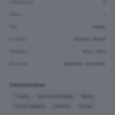
Habitaciones
2
Baños
1
País
España
Provincia
Alicante - Alacant
Municipio
Alcoy - Alcoi
Dirección
Santa Rosa, Alcoy Alcoi
Características
1° planta
Aire acondicionado
Balcón
Cocina equipada
Lavadora
Terraza