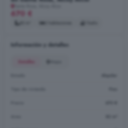
Santa Rosa, Alcoy Alcoi
670 €
82 m²
2 habitaciones
1 baño
Información y detalles
Detalles
Mapa
Estado
Alquiler
Tipo de vivienda
Piso
Precio
670 €
Area
82 m²