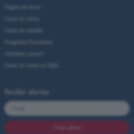
Página de Inicio
Casas en venta
Casas en alquiler
Preguntas frecuentes
¿Quiénes somos?
Casas en venta en Italia
Recibir alertas
Crear alerta