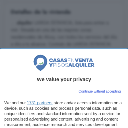
Detalles de la vivienda
...
alquiler
LARGA ESTANCIA, lista para entrar a
vivir. Situada en una de las mejores zonas
residenciales de Alcoy, con todos los servicios del día
a día a tu alcance. Contrato de LARGA ESTANCIA
de obligado cumplimiento 2 años. SE ACEPTAN
MASCOTAS aunque se valorará previamente según
perfil. Disponibilidad inmediata. Primera planta sin
ascensor, sus 70m2 se distribuyen en salón comedor
We value your privacy
...
Leer más
Continue without accepting
We and our
1731 partners
store and/or access information on a
device, such as cookies and process personal data, such as
Enviar un mensaje
unique identifiers and standard information sent by a device for
personalised advertising and content, advertising and content
measurement, audience research and services development.