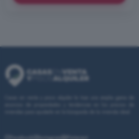
Casas en venta y pisos alquiler le trae una amplia gama de
anuncios de propiedades y tendencias en los precios de
viviendas para ayudarle en la búsqueda de la vivienda ideal.
Facebook
Instagram
Pinterest