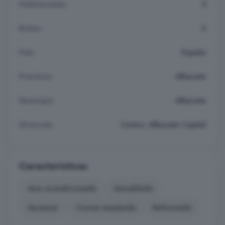
Habitaciones
3
Baños
2
País
España
Provincia
Albacete
Municipio
Albacete
Dirección
Centro, Albacete Capital
Características
Aire acondicionado
Amueblado
Ascensor
Cocina equipada
Reformado