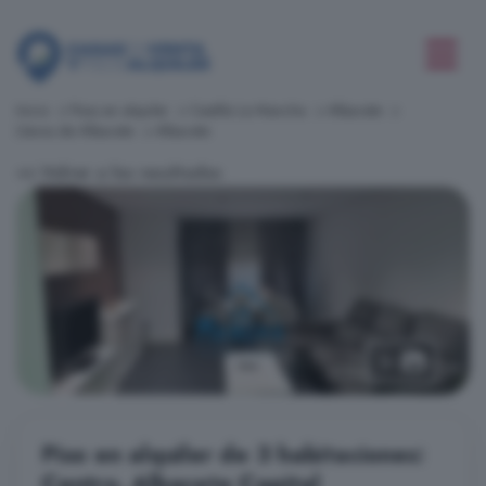
Inicio
Pisos en alquiler
Castilla La Mancha
Albacete
Llanos de Albacete
Albacete
<< Volver a los resultados
12
Piso en alquiler de 3 habitaciones:
Centro, Albacete Capital