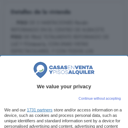
Detalles de la vivienda
...
PISO
DE 3 HABITACIONES Recién
REFORMADO EN EL CENTRO DE ALBACETE.
PISO
DE 98m2 TOTALMENTE REFORMADO DE
LUZ Y FOntanería, CON UNAS VISTAS
ESPECTACULARES, Y CON TODOS LOS
SERVICIOS DE LA CIUDAD A SU ALCANCE,
DISTRIBUIDOS EN: - Salón AMPLIO Y LUMINOSO
TOTALMENTE EQUIPADO Y AMUEBLADO. - 1
Habitación DOBLE AMPLIA Y LUMINOSA
EQUIPADA CON ARMARIO EMPOTRADOS Y
We value your privacy
STORES. - ...
Continue without accepting
Leer más
We and our
1731 partners
store and/or access information on a
device, such as cookies and process personal data, such as
unique identifiers and standard information sent by a device for
Enviar un mensaje
personalised advertising and content, advertising and content