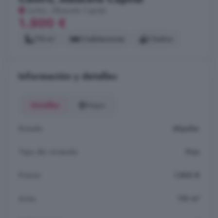
Centro, Albacete Capital
1.500 €
110 m²
3 habitaciones
2 baños
Información y detalles
Detalles
Mapa
Estado
Alquiler
Tipo de vivienda
Piso
Precio
1.500 €
Area
110 m²