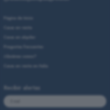
Página de Inicio
Casas en venta
Casas en alquiler
Preguntas frecuentes
¿Quiénes somos?
Casas en venta en Italia
Recibir alertas