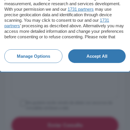
measurement, audience research and services development.
With your permission we and our
1731 partners
may use
precise geolocation data and identification through device
scanning. You may click to consent to our and our
1731
partners
’ processing as described above. Alternatively you may
access more detailed information and change your preferences
before consenting or to refuse consenting. Please note that
some processing of your personal data may not require your
consent, but you have a right to object to such processing. Your
preferences will apply to this website only. You can change
Manage Options
Accept All
your preferences or withdraw your consent at any time by
returning to this site and clicking the
privacy policy
button at the
bottom of the webpage.
Me gustaría recibir emails de alerta con anuncios de
inmuebles similares a este
Enviar Consulta