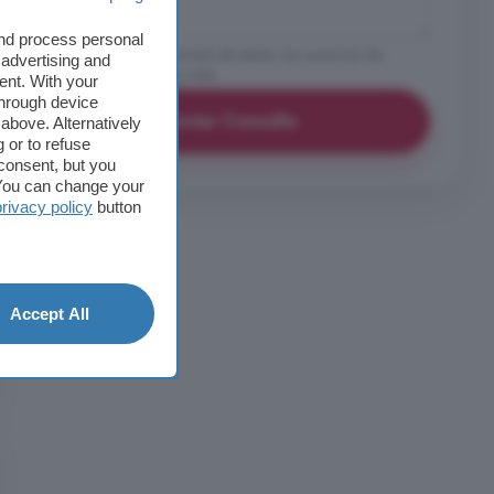
and process personal
Me gustaría recibir emails de alerta con anuncios de
 advertising and
inmuebles similares a este
ent. With your
through device
Enviar Consulta
above. Alternatively
 or to refuse
consent, but you
. You can change your
privacy policy
button
Accept All