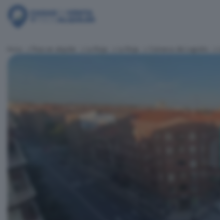
Inicio
Pisos en alquiler
La Rioja
La Rioja
Comarca de Logroño