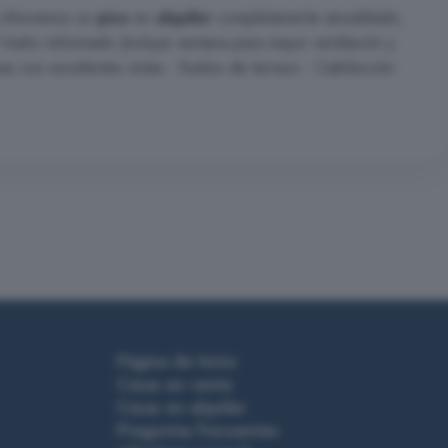
e ofrecemos un
piso
en
alquiler
completamente amueblado,
 - 1 baño reformado (incluye ventana para mayor ventilación y
zas con excelentes vistas - Suelos de terrazo - Calefacción
Página de Inicio
Casas en venta
Casas en alquiler
Preguntas frecuentes