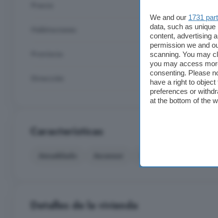
Precio
725 €
We and our
1731 par
data, such as unique 
Habitaciones
3
content, advertising
permission we and o
Provincia
La Rioja
scanning. You may cl
you may access more 
consenting. Please no
Dirección
La Rioja, La Rioja
have a right to objec
preferences or withdr
at the bottom of the 
Características
Amueblado
Ascensor
Cocina equipada
Detalles de la vivienda