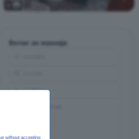
12
Enviar un mensaje
ue without accepting