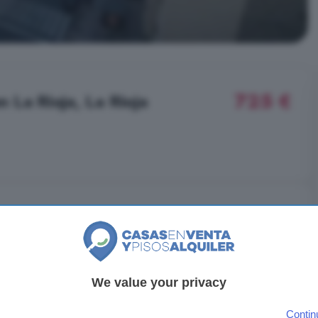
725 €
n La Rioja, La Rioja
We value your privacy
Tipo de vivienda
Piso
Contin