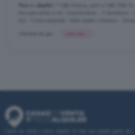
Piso
en
alquiler
? Calle Huesca, junto a Calle Chile T
listo para entrar a vivir. Características: - 3 dormitorios
luz) - Cocina equipada - Salón amplio y luminoso - Terra
individual de gas ...
Leer más
Casas en venta y pisos alquiler le trae una amplia gama de