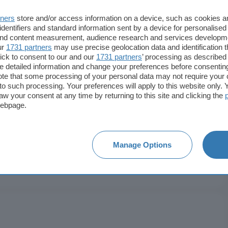
Area
80 m²
tners
store and/or access information on a device, such as cookies 
identifiers and standard information sent by a device for personalised
País
España
 and content measurement, audience research and services developm
ur
1731 partners
may use precise geolocation data and identification 
Municipio
Logroño
ick to consent to our and our
1731 partners
’ processing as described 
detailed information and change your preferences before consenting
te that some processing of your personal data may not require your 
t to such processing. Your preferences will apply to this website only
aw your consent at any time by returning to this site and clicking the
webpage.
Manage Options
Reformado