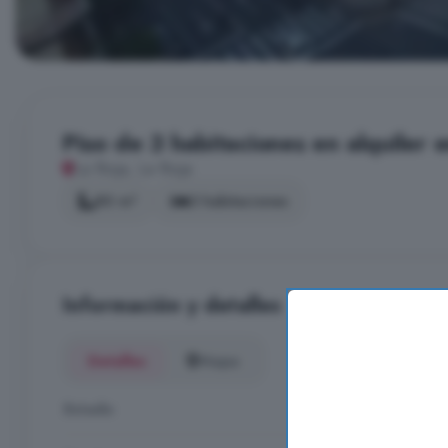
Piso de 3 habitaciones en alquiler e
La Rioja, La Rioja
80 m²
3 habitaciones
Información y detalles
Detalles
Mapa
Estado
Alquiler