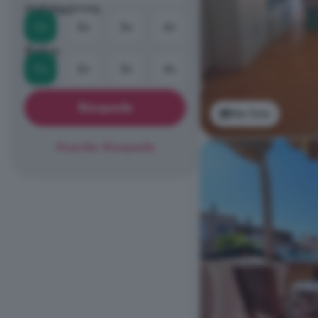
Habitaciones
1+
2+
3+
4+
Baños
1+
2+
3+
4+
Búsqueda
Ver foto
Guardar Búsqueda