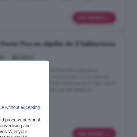
Más detalles
Oeste: Piso en alquiler de 3 habitaciones
es
2 baños
vienda, luminoso, en la zona de Plaza de la Aparadora.
 un estilo clásico y cómodo, muy luminoso, con las estancias
 por lo que disfrutarás de mucha luz natural que es la mejor opción
ma eficiente y económica. Esta casa está situada en ...
ue without accepting
alcón
and process personal
 advertising and
ent. With your
Más detalles