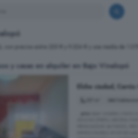
nalopó
pó, con precios entre 225 € y 9.224 € y una media de 1.07
os y casas en alquiler en Bajo Vinalopó
Elche ciudad, Carrús 
127 m²
3 habitacio
...
piso
súper completo y hecho a
ADULTAS (PERFIL LABORAL FUN
MENSUALIDAD de FIANZA, MES
IMPRESCINDIBLE APORTAR toda 