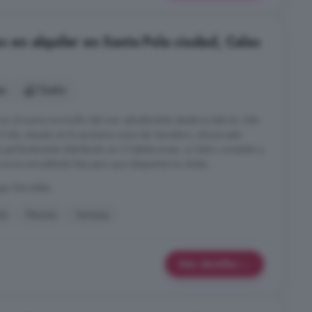
s en alquiler en Santa Pola ciudad, Calas
es
1 baño
n el suave murmullo del mar saludándote desde tu balcón. Este
ola, situado en la exclusiva zona de Varadero, ofrece este
 perfectamente distribuido en 2 habitaciones, un baño completo y
ocina amueblada lista para que despiertes tus dotes ...
ago Bernabéu
ón
Piscina
Terraza
Más detalles