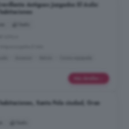
revillente Antiguos Juzgados El Asilo:
 habitaciones
nes
1 baño
REF:2392/4
Antiguos Juzgados El Asilo
nado
Ascensor
Balcón
Cocina equipada
Más detalles
 habitaciones, Santa Pola ciudad, Gran
es
1 baño