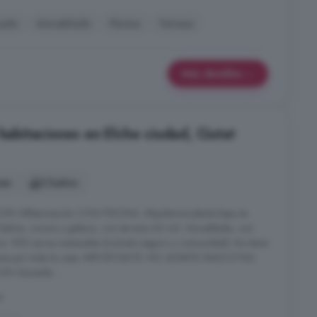
nado
Amueblado
Piscina
Terraza
Más detalles
 habitaciones en Elche ciudad, Ciutat
nes
2 baños
N URbanización CON PISCINA. Alquilamos planta baja en
s baños, cocina y galeria, con terraza 60 m2. Amueblada, con
io: 950 euros mensuales (incluido seguro y comunidad). No tiene
iadores por toda la casa. IMPORTANTE: NO ADMITE MASCOTAS.
 Garantía ...
a