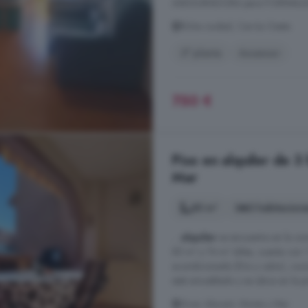
ASEGURADORA para FORMALIZ
Elche ciudad, Carrús Oeste
3° planta
Ascensor
750 €
Piso en alquiler de 3
Mar
85 m²
3 habitacion
...
alquiler
se encuentra en la zon
85 m² y 74 m² útiles, cuenta con 1
acondicionado (frío y calor), co
está amueblado y se ubica en la pr
Gran Alacant, Monte y Mar