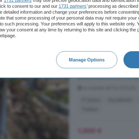
ur
1731 partners
may use precise geolocation data and identification 
ick to consent to our and our
1731 partners
’ processing as described 
detailed information and change your preferences before consenting
te that some processing of your personal data may not require your 
Piso en alquiler de 2
t to such processing. Your preferences will apply to this website only
Elx
aw your consent at any time by returning to this site and clicking the
webpage.
222 m²
2 habitacio
...
ALQUILER
TEMPORAL DESDE 
Manage Options
2026. Podrás disfrutar de viviend
100 metros aproximadamente, con z
grandes solárium en el acceso de la
Los Arenales del Sol, Elche Elx
2° planta
Amueblado
Trastero
1.000 €