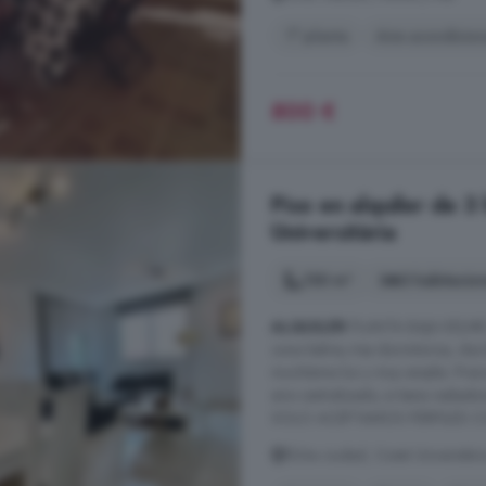
1° planta
Aire acondicio
800 €
Piso en alquiler de 3
Universitària
130 m²
3 habitacio
ALQUILER
PLANTA BAJA KELME E
zona kelme, tres dormitorios, do
muchísima luz y muy amplia. Prec
aire centralizado, si tiene rad
SOLO ACEPTAMOS PERFILES CON
Elche ciudad, Ciutat Universitàri