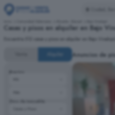
Inicio
Comunidad Valenciana
Alicante - Alacant
Bajo Vinalopó
Casas y pisos en alquiler en Bajo Vi
Encuentra 512 casas y pisos en alquiler en Bajo Vinalo
Anuncios de pis
Venta
Alquiler
Precios
Tipo de inmueble