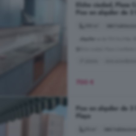
Elche ciudad, Plaza C
Piso en alquiler de 3
100 m²
3 habitacio
...
alquiler
es de 700 Eur/Mes. 
Elche ciudad, Plaza Crevillente 
5° planta
Aire acondicio
700 €
Piso en alquiler de 3
Playa
70 m²
3 habitacion