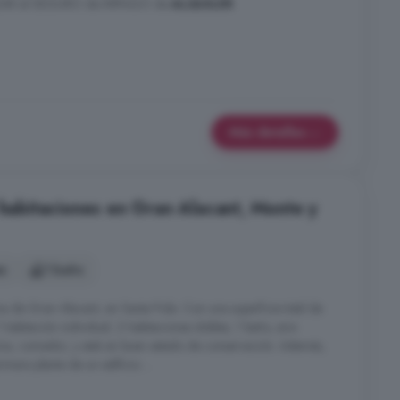
AR el SEGURO de IMPAGO de
ALQUILER
.
Más detalles
 habitaciones en Gran Alacant, Monte y
es
1 baño
a de Gran Alacant, en Santa Pola. Con una superficie total de
 habitación individual, 2 habitaciones dobles, 1 baño, aire
cina, comedor, y está en buen estado de conservación. Además,
imera planta de un edificio ...