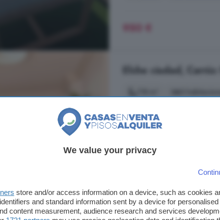
950 €
Elche ciudad, Carrús 
118 m²
3 habitacion
...
alquiler
de esta confortable vi
Confortable vivienda, decorada en
principales con vistas al exterior,
para iluminar nuestro hogar de for
We value your privacy
Elche ciudad, Carrús Oeste
Contin
6° planta
Ascensor
B
tners
store and/or access information on a device, such as cookies 
identifiers and standard information sent by a device for personalised
 and content measurement, audience research and services developm
750 €