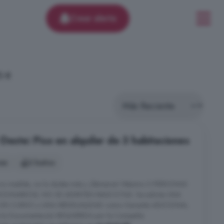
Crear alerta
5 €
Oeste: Piso en alquiler de 3 habitaciones
nes
2 baños
 tu medida, no lo dudes más y ¡llámanos! Máximo 3 PERSONAS
CIONARIOS). NO SE ADMITEN MASCOTAS. Se solicita UNA
 EN CURSO y UNA MENSUALIDAD como Garantía ADICIONAL.
la Documentación REQUERIDA por la Compañía