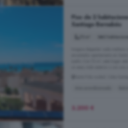
Piso de 2 habitacione
Santiago Bernabéu
73 m²
2 habitacion
Imagina despertar cada mañana co
encantador apartamento en Santa P
sueño. Con 73 m², este hogar está
un aseo, todo exterior y con una c
Santa Pola ciudad, Calas Santi
Aire acondicionado
Balc
3.200 €