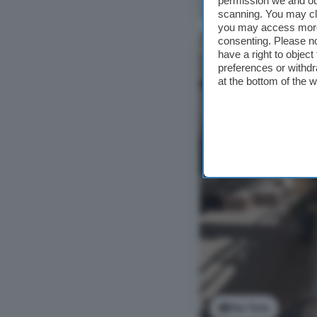
Ver foto
permission we and o
scanning. You may cl
you may access more 
consenting. Please no
have a right to objec
preferences or withdr
at the bottom of the 
Ver foto