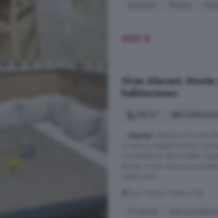
Ascensor
Piscina
Terr
950 €
Gran Alacant, Monte 
habitaciones
100 m²
3 habitacio
...
alquiler
ubicado en la zona de
un entorno residencial bien comun
Características del inmueble: Super
plantas, lo que ofrece una excele
habitaciones ...
Gran Alacant, Monte y Mar
4° planta
Aire acondicio