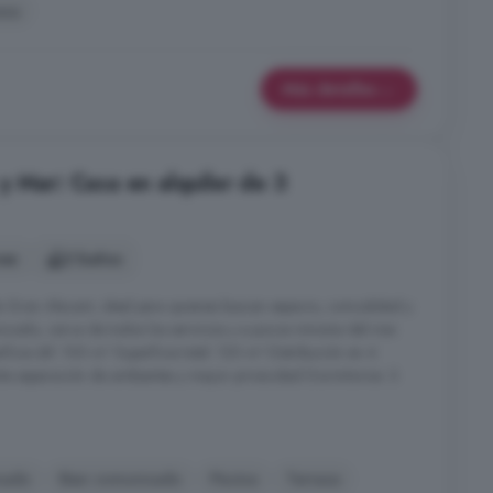
aza
Más detalles
y Mar: Casa en alquiler de 3
nes
2 baños
 Gran Alacant, ideal para quienes buscan espacio, comodidad y
icado, cerca de todos los servicios y a pocos minutos del mar.
ficie útil: 100 m² Superficie total: 120 m² Distribución en 4
nte separación de ambientes y mayor privacidad Dormitorios: 3
nado
Bien comunicado
Piscina
Terraza