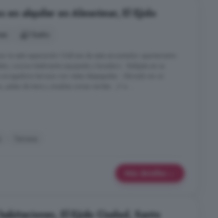
s en alquiler en Almerimar, El Ejido
nes
1 baño
ar te está esperando! Disfruta de este encantador apartamento
o, cocina totalmente equipada y lavadero . Relájate en su
 acogedora terraza con vistas despejadas . Ubicado en un
 pistas de tenis y amplias zonas verdes . ¡Y a ...
s
Terraza
Más detalles
 habitaciones, El Ejido Ciudad, Santo