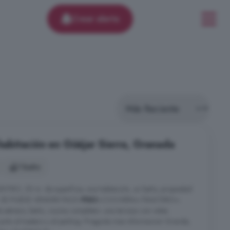
Crear alerta
 habitación en Güéjar Sierra, Granada
1 baño
ENTRO, 53 m. de superficie, una habitación, un baño, propiedad
da. SE PUEDE VENDER PACK
PISO
+COCHERA+TRASTERO=
 estreno, baño, cocina completa+ una terraza con vistas
unto al trastero y al parking. Pregunta mas informacion Grande,