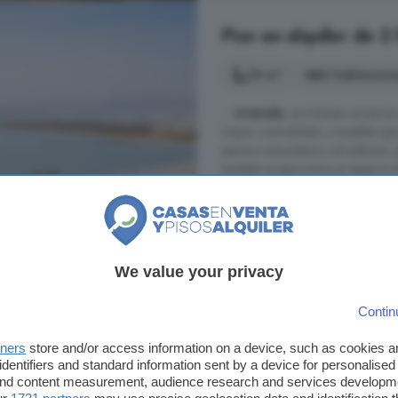
Piso en alquiler de 2
76 m²
2 habitacion
...
vivienda
, se incluyen armario
mayor comodidad, y muebles que 
piscina comunitaria y el solárium, 
también proporciona un espacio al 
Ubicación y Entorno Situado en una
Almerimar, El Ejido
A 41.9km de Bayárcal
We value your privacy
Aire acondicionado
Asce
Terraza
Contin
tners
store and/or access information on a device, such as cookies 
identifiers and standard information sent by a device for personalised
650 €
 and content measurement, audience research and services developm