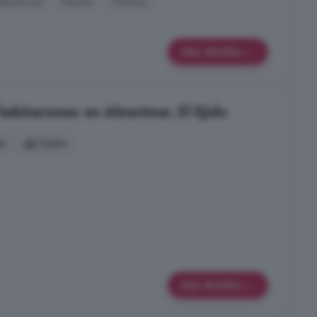
tación sur
Piscina
Terraza
Más detalles
 habitaciones en Almerimar, El Ejido
es
1 baño
Más detalles