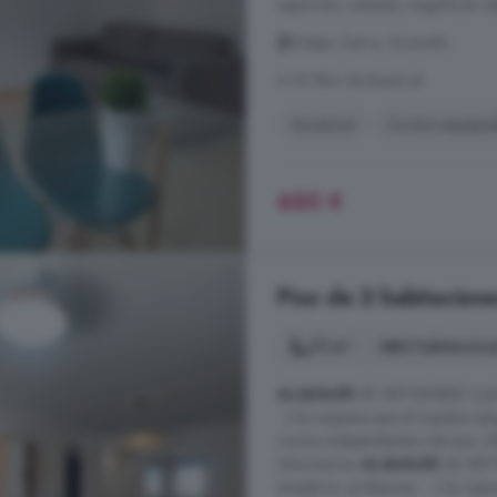
espacioso, soleado, magnificas vista
Güéjar Sierra, Granada
A 40.8km de Bayárcal
Ascensor
Cocina equipa
650 €
Piso de 2 habitacione
75 m²
2 habitacion
ALQUILER
DE SEPTIEMBRE A JUNI
. ) Se requiere que el inquilino t
cocina independiente y terraza. U
informamos.
ALQUILER
DE SEPT
(maestros, profesores.. . ) Se requi