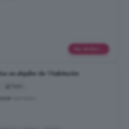
Más detalles
iso en alquiler de 1 habitación
1 baño
UILER
TEMPORADA.