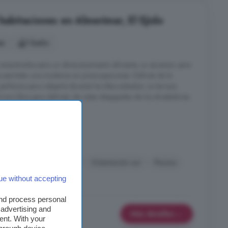
 habitaciones en Almerimar, El Ejido
es
1 baño
s empotrados para un almacenamiento eficiente, un ascensor para
permiten una mudanza sin preocupaciones. Disfruta de la
perfectos para relajarte durante los días soleados. La terraza
aire libre para disfrutar de vistas despejadas de los alrededores.
 ...
nsor
Garaje
Golf
Orientación sur
Piscina
ue without accepting
and process personal
 advertising and
Más detalles
ent. With your