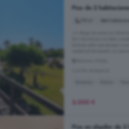
Piso de 2 habitacione
119 m²
2 habitacio
¡Tu refugio de verano en Almerim
de 2 dormitorios con baño complet
luminoso salón que da paso a una
residencial de ensueño con piscina,
Almerimar, El Ejido
A 44.1km de Bayárcal
Ascensor
Piscina
Teni
2.000 €
Piso en alquiler de 2