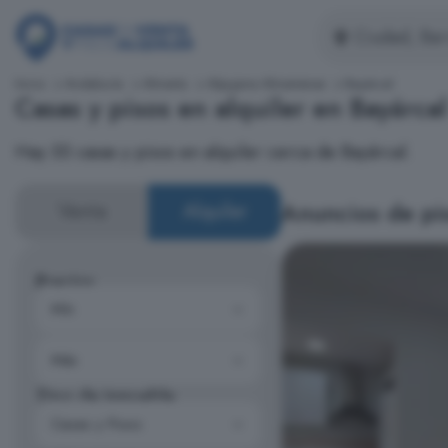
Inicio
Andalucía
Almería
Alpujarra Almeriense
Bayárcal
Casas y pisos en alquiler en Bayárcal
Hay 55 casas y pisos en alquiler cerca de Bayárcal.
Anuncios de pis
Venta
Alquiler
Precios
Tipo de inmueble