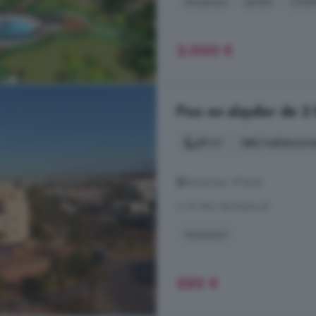
Ascensor
Jardín
Orien
2.000 €
Piso en alquiler de 2
85 m²
2 habitacion
Almerimar, El Ejido
A 43.6km de Bayárcal
Ascensor
550 €