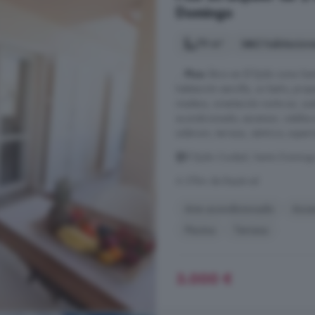
Domingo
79 m²
2 habitacion
...
Piso
Ático en El Ejido zona San
habitación sencilla, un baño, prop
madera, orientación norte sur, sue
acondicionado, ascensor, calefacc
solárium, terraza, céntrico, super
El Ejido Ciudad, Santo Doming
A 37km de Bayárcal
Aire acondicionado
Asce
Piscina
Terraza
3.000 €