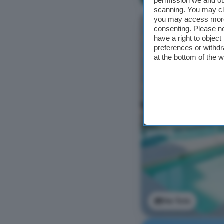
permission we and o
scanning. You may cl
you may access more 
consenting. Please no
have a right to objec
preferences or withdr
at the bottom of the 
Ver foto