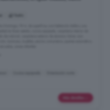
es
1 baño
to Domingo, 79 m. de superficie, una habitación doble y una
iedad en Buen estado, cocina equipada, carpinteria interior de
lo de mármol, carpinteria exterior de aluminio. Extras: aire
ión, luminoso, muebles, piscina comunitaria, puertas automático,
mercados, zonas infantiles
o
nsor
Cocina equipada
Orientación norte
Más detalles