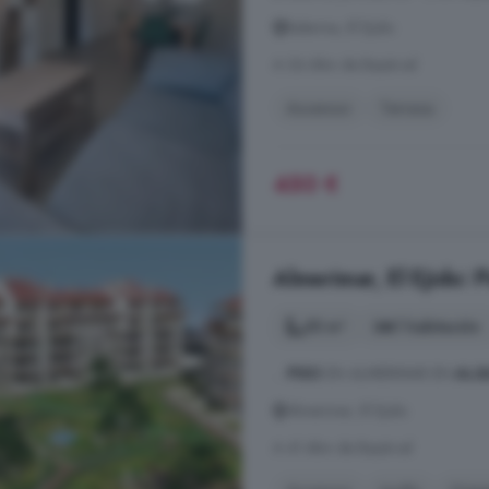
Balerma, El Ejido
A 36.6km de Bayárcal
Ascensor
Terraza
450 €
Almerimar, El Ejido: P
55 m²
1 habitación
...
PISO
EN ALMERIMAR EN
ALQ
Almerimar, El Ejido
A 41.4km de Bayárcal