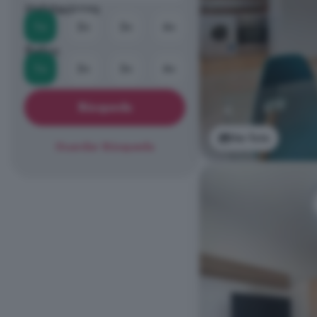
Habitaciones
1+
2+
3+
4+
Baños
1+
2+
3+
4+
Búsqueda
Ver foto
Guardar Búsqueda