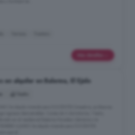
s y facilidad de ...
da
Terraza
Trastero
Más detalles
s en alquiler en Balerma, El Ejido
es
1 baño
O Se alquila vivienda para DOCENTES (maestros, profesores..
enga ingresos demostrables. Consta de 2 dormitorios, 1 baño,
bicado en el residencial Balerma Paradise. Llámanos y te
IEMBRE A JUNIO Se alquila vivienda para DOCENTES
ere que el ...