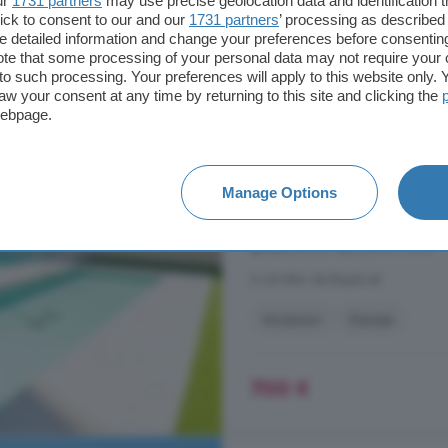
ur
1731 partners
may use precise geolocation data and identification 
ick to consent to our and our
1731 partners
’ processing as described 
detailed information and change your preferences before consenting
Piso en alquiler de 
te that some processing of your personal data may not require your 
t to such processing. Your preferences will apply to this website only
Norte
aw your consent at any time by returning to this site and clicking the
webpage.
2 habitaciones
2 b
...
alquiler
mensual es de 700 más 
requiere un mes adicional como f
Manage Options
única! Contáctanos hoy mismo pa
Aguadulce, Aguadulce Norte
A 44.6km de Bayárcal
Ascensor
Garaje
700 €