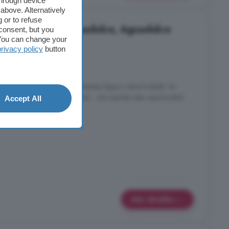
through device
above. Alternatively
 or to refuse
2 habitaciones, Aguadulce, Aguadulce
consent, but you
. You can change your
privacy policy
button
años
los suministros correspondientes (agua y electricidad). Se
ianza al momento del contrato . ¡No pierdas esta oportunidad
Accept All
ra más información.
Más detalles