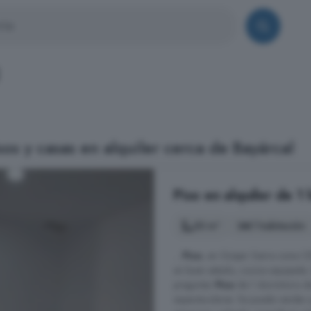
os y casas en alquiler cerca de Bayárcal
Piso en alquiler de 1
53 m²
1 habitación
...
Piso
, en Güejar Sierra zona C
en buen estado, cocina equipa
preguntar
Piso
de 1 dormitorio de
expectaculares. Se puede vender j