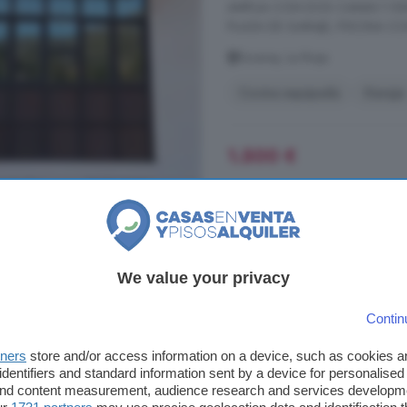
AMPLIA CON DOS CAMAS Y ESP
PLAZA DE GARAJE, PISCINA CO
Ezcaray, La Rioja
Cocina equipada
Garaje
1.500 €
Piso en alquiler de 1 
50 m²
1 habitación
We value your privacy
...
PISO
SIN ASCENSOR. SI QUI
Contin
(María)
tners
store and/or access information on a device, such as cookies 
Ezcaray, La Rioja
identifiers and standard information sent by a device for personalised
 and content measurement, audience research and services developm
2° planta
Garaje
Pisc