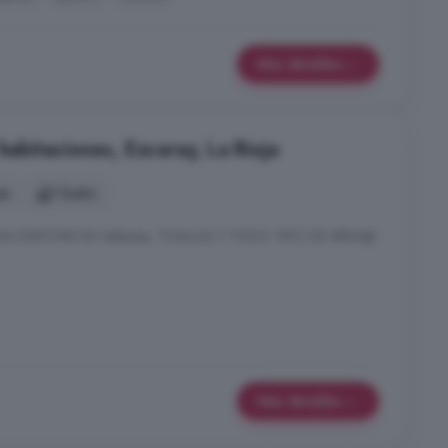
Más detalles
habitaciones, Ezcaray, La Rioja
es
1 baño
 DISPONE DE Sábanas, TOALLAS Y TODO TIPO DE MENAJE
Más detalles