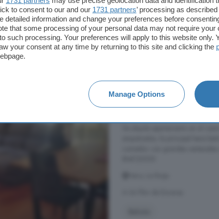
ur
1731 partners
may use precise geolocation data and identification 
ick to consent to our and our
1731 partners
’ processing as described 
detailed information and change your preferences before consenting
800 €
te that some processing of your personal data may not require your 
t to such processing. Your preferences will apply to this website only
aw your consent at any time by returning to this site and clicking the
en alquiler cerca de Ezcaray
webpage.
Piso de 2 habitacione
Manage Options
80 m²
2 habitacion
Se alquila apartamento en el cent
empotrados, la principal tiene ba
comedor con grandes ventanales c
#ref:22030
Haro, La Rioja
A 34.7km de Ezcaray
Balcón