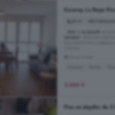
Ezcaray, La Rioja: Pis
60 m²
2 habitacion
...
PISO
DE
ALQUILER
VACACIO
EZCARAY
. TIENE DOS HABITA
BALCONCITO EN LA Habitación
Y PISCINA
Ezcaray, La Rioja
Ascensor
Piscina
Terr
2.500 €
Piso en alquiler de 2 