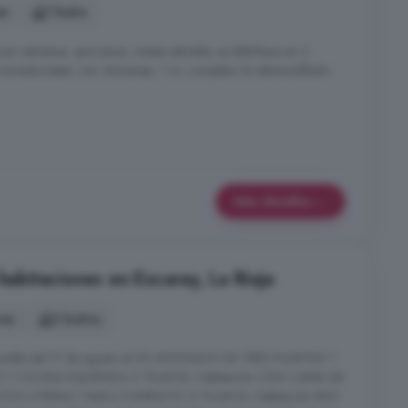
es
1 baño
por semanas, quincenas, meses estivales. se distribuye en 2
/comedor/estar con chimenea, 1 wc completo. Es abuhardillado.
Más detalles
 habitaciones en Ezcaray, La Rioja
nes
2 baños
ible del 17 de agosto al 31) ADOSADO DE TRES PLANTAS 1º
Y COCINA EQUIPADA 2º PLANTA: Habitación CON CAMA DE
DOS LITERAS Y Baño COMPLETO 3º PLANTA: Habitación MUY