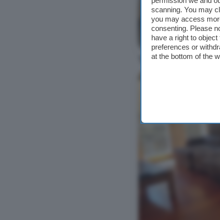
permission we and o
scanning. You may cl
you may access more 
consenting. Please no
Ver foto
have a right to objec
preferences or withdr
10 propiedades 
at the bottom of the 