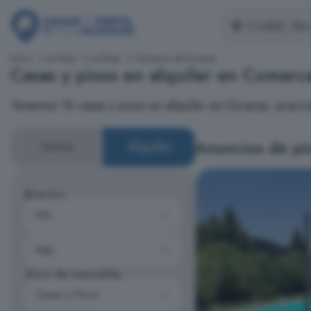
Inicio
La Rioja
La Rioja
Comarca de Ezcaray
Casas y pisos en alquiler en Comarc
Tenemos 16 casas y pisos en alquiler en Ezcaray: prec
Anuncios de pis
Venta
Alquiler
Precios
Tipo de inmueble