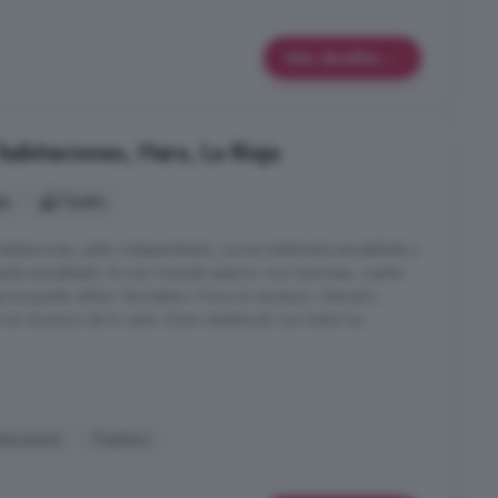
Más detalles
habitaciones, Haro, La Rioja
es
1 baño
bitaciones, salón independiente, cocina totalmente amueblada y
uila amueblado. Es una vivienda exterior muy luminosa, cuenta
se puede utilizar de trastero. Finca sin ascensor. Internet y
el precio de la renta. Zona residencial con todos los ...
escuento
Trastero