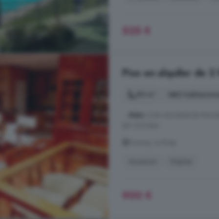
525 €
Piso en alquiler de 2 
90 m²
2 habitacion
...
PISO
CON ASCENSOR PISCINA
DE COCINA.
Ezcaray, La Rioja
Ascensor
Dúplex
900 €