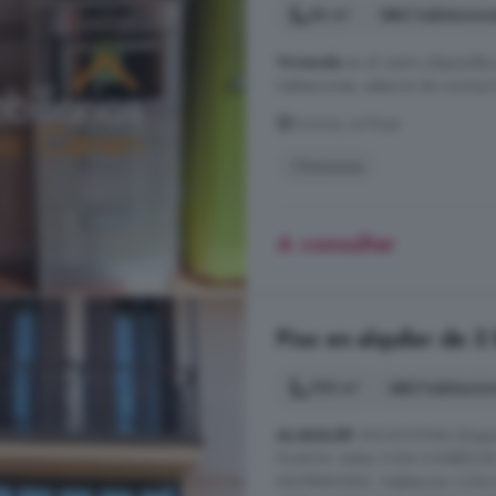
56 m²
2 habitacion
Vivienda
en el centro disponible 
habitaciones, estancia de cocina
Ezcaray, La Rioja
Chimenea
A consultar
Piso en alquiler de 3
100 m²
3 habitacio
ALQUILER
VACACIONAL (Dispon
PLANTA: Salón CON COMEDOR 
MATRIMONIO, Habitación CON 