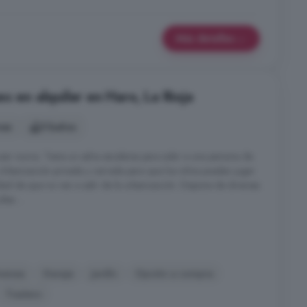
Más detalles
s en alquiler en Haro, La Rioja
nes
5 baños
ar nunca. Tiene un salva escaleras para subir a una persona de
. Urbanización privada y cerrada para que los niños puedan jugar
lidad de que no van a salir de la urbanización. Dispone de diversas
tas ...
menea
Garaje
Jardín
Opción a compra
Trastero