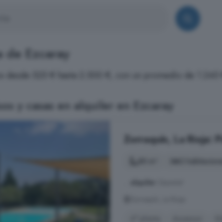
a de Ezcaray
ios desde 525 € hasta 2.500 €, con un promedio de 1.245
os y casas en alquiler en Ezcaray
Zorraquín, La Rioja: P
80 m²
2 habitacion
...
alquiler
Zazume!
Zorraquín, La Rioja
4° planta
Ascensor
D