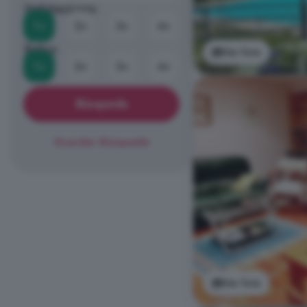
Habitaciones
1+
2+
3+
4+
Baños
Ver foto
1+
2+
3+
4+
Búsqueda
Guardar Búsqueda
Ver foto