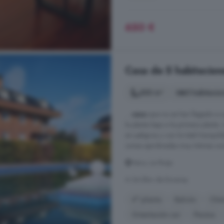
650 €
Casa de 5 habitacione
300 m²
5 habitacio
...
casa
que no se han llegado a us
la planta baja a la primera planta
sin peligros y con la total tranqui
zonas ajardinadas muy íntimas ocul
Haro, La Rioja
A 34.2km de Ezcaray
4° planta
Balcón
Chi
Orientación sur
Piscina