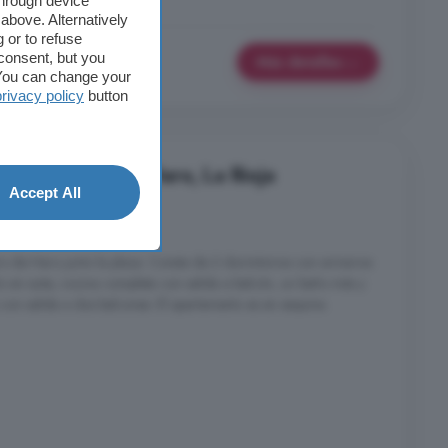
through device
above. Alternatively
 or to refuse
consent, but you
Más detalles
. You can change your
privacy policy
button
s en alquiler en Haro, La Rioja
Accept All
es
ro de Haro junto la plaza. Consta de 2 dormitorios con armarios
ño en suite, cocina completa con salida a balcón, un baño más y
on salida a dos balcones. El apartamento es en esquina.