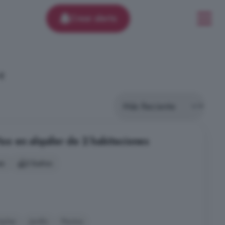
Crear alerta
 €
iso en alquiler de 2 habitaciones
es
2 baños
úplex
Jardín
Piscina