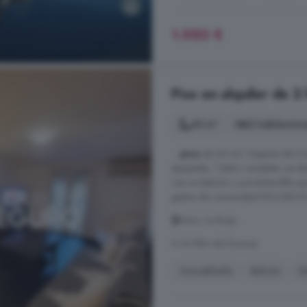
1.950 €
Piso en alquiler de 2 
45 m²
2 habitacion
...
piso
de 45 m2. Dispone de 2 ha
equipada, 1 baño completo, se alq
con un balcón y una buhardilla que 
gastos de comunidad INCLUIDOS en 
Haro, La Rioja
A 34.5km de Ezcaray
Amueblado
Balcón
D