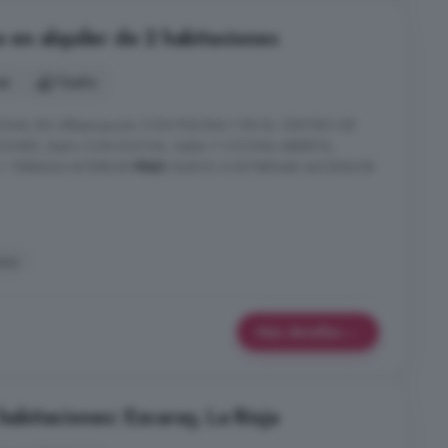
o en alquiler de 2 habitaciones
es
1 baño
NAL EN URbanización CON PISCINA Y EN EL CENTRO DE
CIONES, Baño CON DUCHA, Salón Y COCINA ABIERTA,
 Y TERRAZA INTERIOR
PISO
NUEVO A ESTRENAR ASCENSOR
aza
Más detalles
habitaciones: Ezcaray, La Rioja