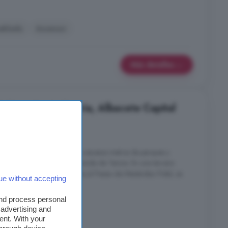
eblado
Ascensor
Más detalles
habitación, Industria, Albacete Capital
1 baño
aseo de Menéndez Pidal y a escasos metros de parques y
la ciudad, la fuente de la Rotonda de Tamos. En una tercera
l cielo de Albacete y laterales al Paseo de Menéndez Pidal, se
ue without accepting
icie de ...
and process personal
 advertising and
ent. With your