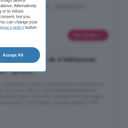
through device
above. Alternatively
ocina equipada
Garaje
Orientación sur
 or to refuse
consent, but you
. You can change your
privacy policy
button
Más detalles
Accept All
al: Piso en alquiler de 4 habitaciones
nes
2 baños
 4 dormitorios y 2 baños. Vivienda de 120m2 distribuidos en 4
or con acceso a balcón, cocina independiente totalmente
rpintería exterior de aluminio, carpintería interior de madera,
 de gas natural. Portal adaptado y ascensor adaptado a PMR.