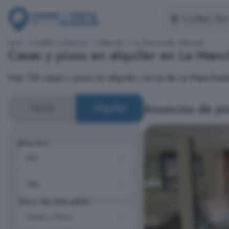
Inicio
Castilla La Mancha
Albacete
La Manchuela, Albacete
Casas y pisos en alquiler en La Man
Hay 156 casas y pisos en alquiler cerca de La Manchuel
Anuncios de pis
Venta
Alquiler
Precios
Tipo de inmueble