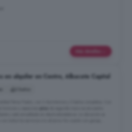
tal
Más detalles
s en alquiler en Centro, Albacete Capital
es
2 baños
tóbal Pérez Pastor, con 3 dormitorios y 2 baños completos. Con
te luminoso y espacioso
piso
de segunda mano se encuentra
ente y está amueblada sin electrodomésticos. La ubicación es
con todos los servicios a tu alcance. No cuenta con garaje, ...