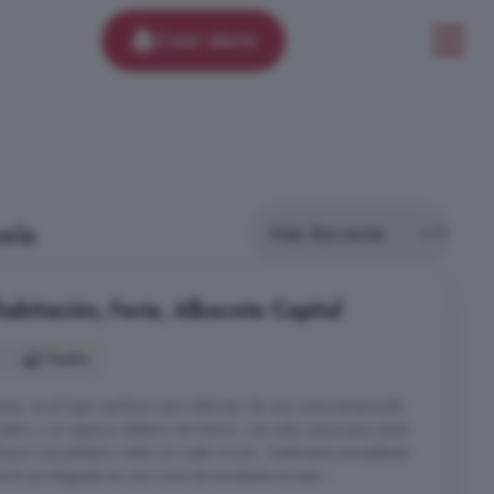
Crear alerta
ela
habitación, Feria, Albacete Capital
1 baño
esa, es el lugar perfecto para disfrutar de una corta temporada
1 baño, y un espacio diáfano de 56m2, con sofa cama para otras
frece comodidad y estilo en cada rincón. Totalmente amueblado
ión privilegiada en una zona de excelente acceso ...