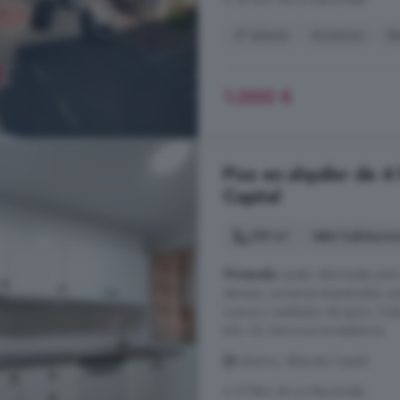
4° planta
Ascensor
B
1.000 €
Piso en alquiler de 4
Capital
150 m²
4 habitacio
Vivienda
recién reformada junto 
estrenar, armarios empotrados, p
nuevos y ventilador de techo. Tod
Info: GL Servicios Inmobiliarios.
Industria, Albacete Capital
A 37.8km de La Manchuela