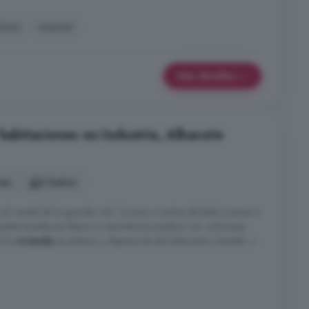
alcón
Internet
Más detalles
 habitaciones en Industria, Albacete
nes
2 baños
al cuartel de la guardia civil. Cocina y cuartos de baño nuevos a
uertas lacadas en blanco y dormitorios amplios con colchones
a la
vivienda
es exterior y dispone de dos balcones y lavader. +