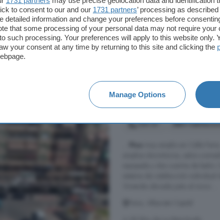
ur
1731 partners
may use precise geolocation data and identification 
ick to consent to our and our
1731 partners
’ processing as described 
2° planta
Ascensor
C
detailed information and change your preferences before consenting
Terraza
te that some processing of your personal data may not require your 
t to such processing. Your preferences will apply to this website only
aw your consent at any time by returning to this site and clicking the
webpage.
790 €
Manage Options
Feria, Albacete Capit
120 m²
4 habitacio
...
Piso
muy amplio en Calle Feria.
amplios dormitorios, salon-comed
equipada y dos cuartos de baño. Ca
sistema de calefacción individual
Vivienda ubicada justo al inicio ...
Feria, Albacete Capital
A 38.3km de La Manchuela