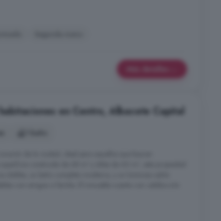
ormado
Segunda mano
Más detalles
 habitaciones en Centro, Albacete Capital
es
1 baño
corazón de la ciudad, ideal para aquellos que buscan
uperficie construida de 68 m² y útiles de 60 m², esta propiedad
os dobles, un baño completo moderno, y un luminoso salón
bles con amigos o familia. El inmueble cuenta con calefacción