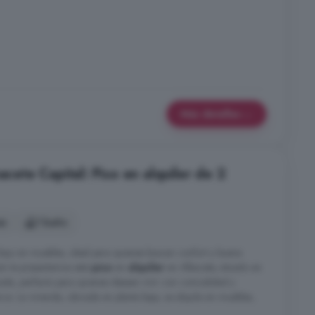
Más detalles
acete Capital: Piso en alquiler de 2
es
1 baño
ajo sin muebles, ideal para quienes buscan confort y buena
in te presentamos este
piso
en
alquiler
en Albacete, situado en
ada, perfecto para quienes desean vivir con comodidad y
ca. La vivienda, ubicada en planta baja, se alquila sin muebles,