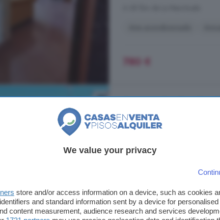
A 38.1km de La Manchuela
Aire acondicionado
Amu
780 €
Piso en alquiler de 1 
71 m²
1 habitación
...
alquiler
a unos pasos de del P
We value your privacy
jardines y de mayor la fuente de 
planta con una vistas despejadas a
Contin
encuentra este ático con una superf
tners
store and/or access information on a device, such as cookies 
Industria, Albacete Capital
identifiers and standard information sent by a device for personalised
A 37.8km de La Manchuela
 and content measurement, audience research and services developm