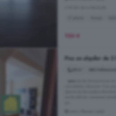
A 38.3km de La Manchuela
2° planta
Garaje
Ref
750 €
Piso en alquiler de 2
68 m²
2 habitacion
...
piso
de dos dormitorios en el 
comodidad y ubicación. Con una s
dispone de dos amplios dormitori
donde disfrutar momentos inolvida
por ...
Centro, Albacete Capital