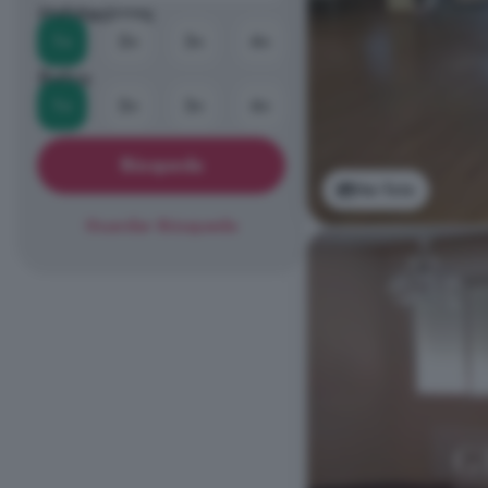
Habitaciones
1+
2+
3+
4+
Baños
1+
2+
3+
4+
Búsqueda
Ver foto
Guardar Búsqueda