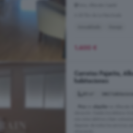
Feria, Albacete Capital
A 38.7km de La Manchuela
Amueblado
Garaje
1.600 €
Carretas Pajarita, Alb
habitaciones
80 m²
2 habitacion
...
Piso
en
alquiler
en Albacete. B
ubicación. Desde Inmobiliaria Gra
una zona céntrica y bien comunic
disponer de todos los servicios cer
ofreciendo ...