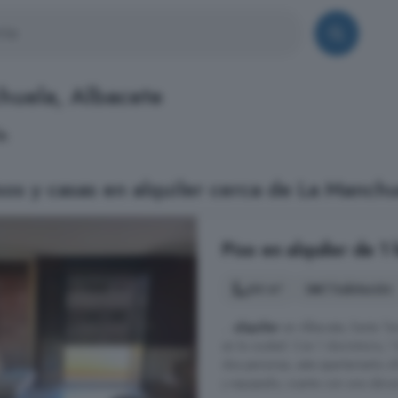
chuela, Albacete
a.
os y casas en alquiler cerca de La Manchu
Piso en alquiler de 1 
64 m²
1 habitación
...
alquiler
en Albacete, Santa Ter
en la ciudad. Con 1 dormitorio, 
dos personas, este apartamento o
y equipado, cuenta con una ubicac