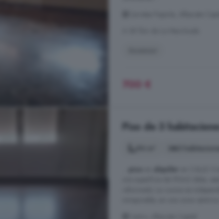
Carretas Pajarita, Albacete Capi
A 38.1km de La Manchuela
Ascensor
700 €
Piso de 3 habitacione
94 m²
3 habitacion
...
piso
en
alquiler
en CALLE Cris
una superficie de 90m2 útiles, es
reformado. La cocina es independi
inmejorable, en una zona céntrica 
Centro, Albacete Capital