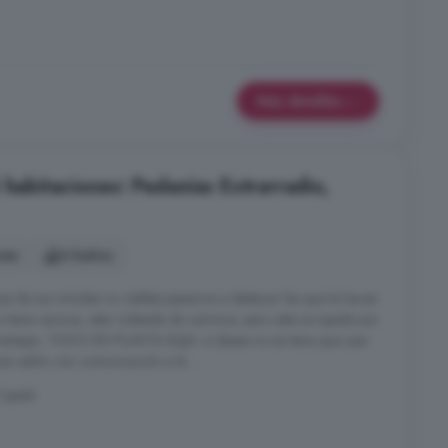
Más detalles
 habitaciones: Pedanías Extrarradio,
nes
4 baños
nas de sus virtudes no visibles pasamos a destacar las que la hacen
 no tiene vecinos, esta rodeada de caminos, pero esta arropada por
 ventajas...TODO EN PLANTA BAJA: si desea no se tiene que usar
an salón con comunicación a la ...
Capital