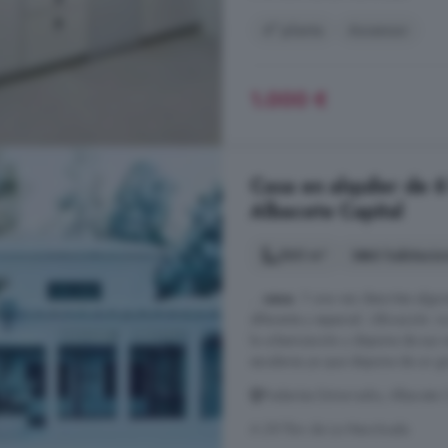
4° planta
Ascensor
1.000 €
Casa en alquiler de 6
Albacete Capital
560 m²
6 habitacio
...
casa
...Y una vez descritas algu
diferente y especial...UBicación:
la urbanización y dispone de sus
escaleras ya que dispone de un gr
Pedanías Extrarradio, Albacete 
A 29.7km de La Manchuela