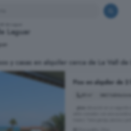
all de Laguar
de Laguar
uar.
os y casas en alquiler cerca de La Vall de
Piso en alquiler de 2
85 m²
2 habitacion
...
piso
ubicación en un segundo si
salón comedor con aire acondicio
trasero. Tiene garaje, piscina y j
Oliva pueblo, Oliva