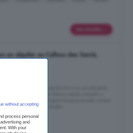
Más detalles
s en alquiler en Callosa den Sarrià,
nes
1 baño
n Sarrià Bonita
casa
de campo de 166 m² en una sola planta,
on aguacates en producción. Entorno natural y tranquilo, a
vistas al mar y la montaña. Dispone de piscina privada, cochera
ue without accepting
ior, terraza techada, salón-comedor ...
and process personal
 advertising and
ent. With your