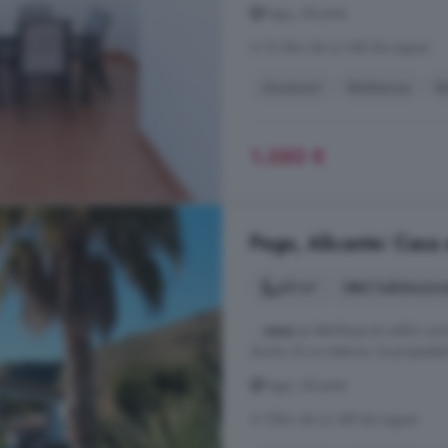
Pego, Alicante
A 10.3km de La Vall de Laguar
Ascensor
Barbacoa
B
1.350 €
Pego, Alicante: Casa 
65 m²
2 habitacion
...
casa
se distribuye en salón co
ducha. En su exterior, la propieda
Pego, Alicante
A 10km de La Vall de Laguar