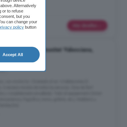
through device
Piscina
Terraza
above. Alternatively
 or to refuse
consent, but you
. You can change your
Más detalles
privacy policy
button
 habitaciones, Comunitat Valenciana,
Accept All
nes
a, con mucha luz. Orientado al sur. 4 habitaciones (3
. A escasos minutos de todos los servicios. Zona de fácil
os y completamente amueblado. Todo el equipamiento (Smart
trocerámica, frigorífico, horno, grifería, etc.), Mobiliario y
amilias.[Iw]