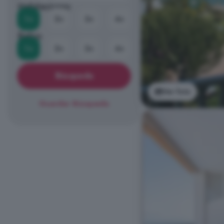
Habitaciones
1+
2+
3+
4+
Baños
1+
2+
3+
4+
Búsqueda
Ver foto
Guardar Búsqueda