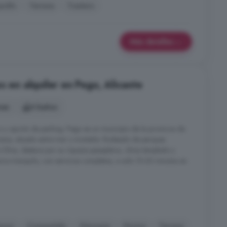
Jardín
Terraza
Trastero
Más detalles
s en alquiler en Pego, Alicante
nes
4 baños
ro y opción de parking. Pego es un municipio de la provincia de
iana, situado entre mar y montaña. Rodeado de parques
Oliva, destaca por su riqueza paisajística, clima templado y
orno tranquilo, con servicios completos, a solo 15-20 minutos en
nsor
Compartido
Gimnasio
Piscina
Terraza