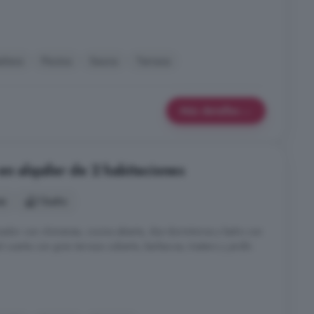
añera
Piscina
Sauna
Terraza
Más detalles
en alquiler de 2 habitaciones
es
1 baño
medor con chimenea, cocina abierta, dos dormitorios y baño con
d cuenta con gran terraza cubierta, barbacoa, trastero y jardín.