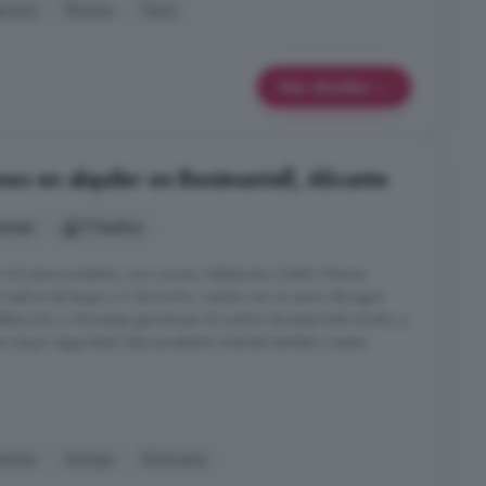
acuzzi
Piscina
Tenis
Más detalles
es en alquiler en Benimantell, Alicante
iones
11 baños
m2 para invitados, con cocina, habitación y baño. Piscina
8 metros de largo y 6 de ancho, cuenta con un pozo de agua
lefacción y chimenea garantizan el confort durante todo el año, y
 mayor seguridad. Esta excelente vivienda también cuenta ...
menea
Garaje
Gimnasio