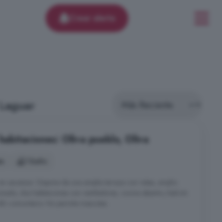
Crear alerta
 Laguar
 habitaciones: Oliva pueblo, Oliva
es
1 baño
n ascensor. Dispone de una amplia terraza con vistas, amplio
nado, dos habitaciones con ventiladores, cocina abierta y balcón
ardín comunitario. No permite mascotas.