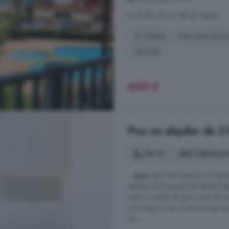
A 15.4km de La Vall de Laguar
2° planta
Aire acondicio
Terraza
600 €
Piso en alquiler de 2
134 m²
2 habitacio
...
piso
de 2 dormitorios y 2 bañ
residencial tranquila de Monte P
nuevo y salida directa a una terra
con vistas al mar. Cocina americ
de ...