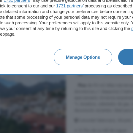
ur
1731 partners
may use precise geolocation data and identification 
Barbacoa
Chimenea
ick to consent to our and our
1731 partners
’ processing as described 
detailed information and change your preferences before consenting
te that some processing of your personal data may not require your 
t to such processing. Your preferences will apply to this website only
1.200 €
aw your consent at any time by returning to this site and clicking the
webpage.
Piso en alquiler de 4
Manage Options
Alicante
120 m²
4 habitacio
...
Piso
de 92 m2 útiles más terraz
dormitorios y 1 despacho) 2 baños
aparcamiento. Armarios empotrad
Tv, lavadora, calentador de gas, vi
decoración recienters. Ideal para f
Comunitat Valenciana, Alicante
A 12.7km de La Vall de Laguar