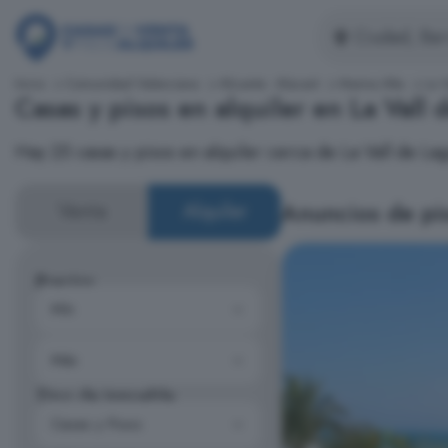
Inicio
Comunidad Valenciana
Alicante - Alacant
Marina Alta
La V
Casas y pisos en alquiler en La Vall 
Hay 25 casas y pisos en alquiler cerca de La Vall de Lag
Anuncios de pis
Venta
Alquiler
Precios
Tipo de inmueble