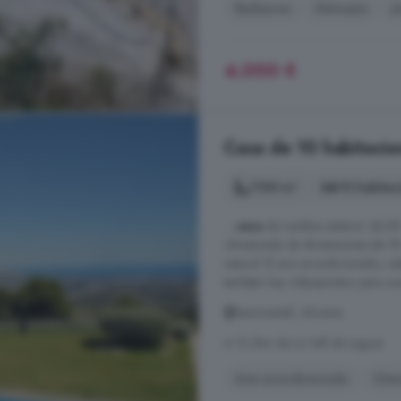
Barbacoa
Gimnasio
J
4.000 €
Casa de 10 habitacion
1100 m²
10 habitac
...
casa
de madera exterior de 80 
climatizada de dimensiones de 1
natural. El aire acondicionado, ca
también hay vídeoportero para una
Benimantell, Alicante
A 12.2km de La Vall de Laguar
Aire acondicionado
Chi