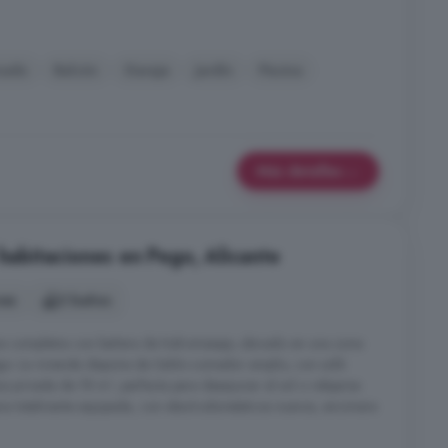
nado
Balcón
Garaje
Jardín
Piscina
Más detalles
 habitaciones en Pego, Alicante
nes
2 baños
os completos con bañera de hidromasaje, ubicado en una zona
ego. La vivienda dispone de Salón-comedor amplio, con sofá
za privada de 18 m², perfecta para desayunar al sol o relajarse
ana totalmente equipada, con electrodomésticos nuevos, encimera