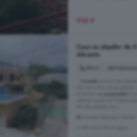
935 €
Casa en alquiler de 5
Alicante
380 m²
5 habitacio
...
vivienda
exclusiva para alquila
d'En Sarriá es la opción perfect
8,000m2, esta
propiedad
ofrec
Además, cuenta con 5 habitaciones 
del relax absoluto. Pero ...
Comunitat Valenciana, Alicante
A 14km de La Vall de Laguar