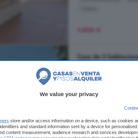
Trastero
1.900 €
Casa de 3 habitacione
Alicante
166 m²
3 habitacio
...
Casa
de Campo en Callosa d E
We value your privacy
ubicada en parcela de 8.000 m² c
menos de 30 min de la playa, con 
Contin
cubierta, almacén, barbacoa exter
tners
store and/or access information on a device, such as cookies 
Callosa den Sarrià, Alicante
identifiers and standard information sent by a device for personalised
A 12km de La Vall de Laguar
 and content measurement, audience research and services developm