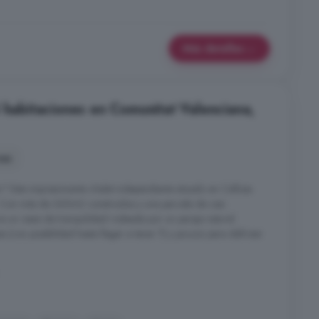
Más detalles
 habitaciones en Comunitat Valenciana,
nes
r? Este impresionante chalet independiente situado en Callosa
a. Con más de 360m2 construidos y una parcela de casi
e un oasis de tranquilidad rodeada por un paraje natural.
(con posibilidad hasta llegar a tener 7) y jacuzzi para disfrutar