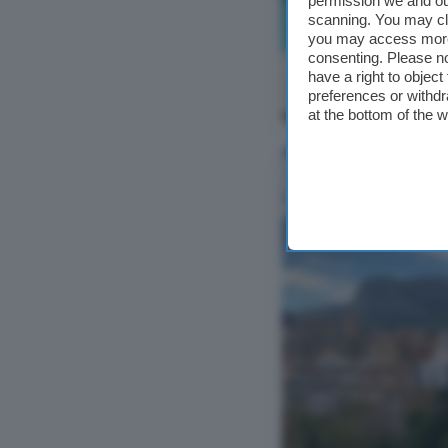
permission we and o
scanning. You may cl
you may access more 
consenting. Please no
have a right to objec
preferences or withdr
Ver foto
at the bottom of the 