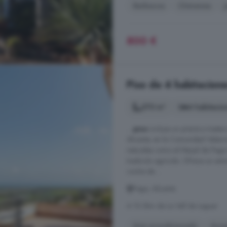
Barbacoa
Chimenea
800 €
Piso de 4 habitacione
270 m²
4 habitacio
...
piso
incluye un práctico traste
Alicante, en la Comunidad Valenc
naturales como el Marjal de Pego-
tradición agrícola. Ofrece un ent
coche de ...
Pego, Alicante
A 10.3km de La Vall de Laguar
Aire acondicionado
Asce