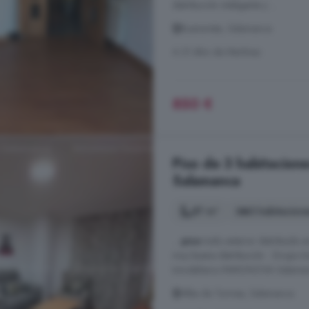
distribución inteligente y ...
Buenavista, Salamanca
A 31.4km de Martínez
850 €
Piso de 3 habitacione
Salamanca
87 m²
3 habitacion
...
piso
todo exterior distribuido e
muy buena distribución . Grupo
Inmobiliario INMONOVA Salamanc
Alba de Tormes, Salamanca