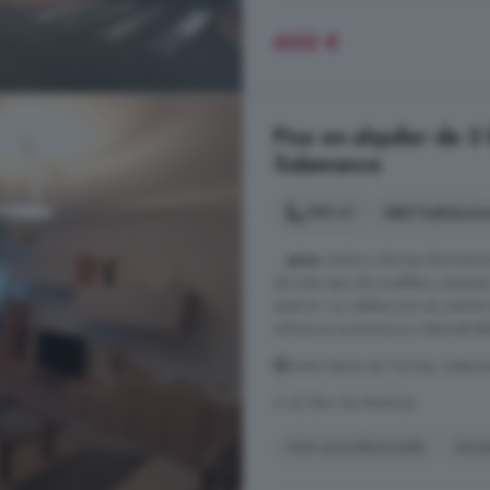
600 €
Piso en alquiler de 3
Salamanca
100 m²
3 habitacio
...
piso
centrico de tres dormitori
de todo tipo de muebles y enseres
exterior. La calefaccion es centra
solvencia economica y demostrabl
Santa Marta de Tormes, Salam
A 42.5km de Martínez
Aire acondicionado
Asce