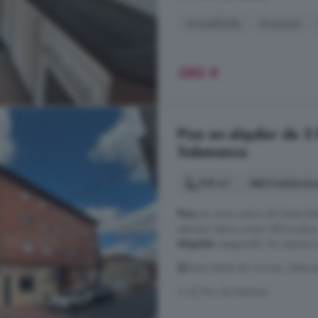
Amueblado
Ascensor
380 €
Piso en alquiler de 
Salamanca
100 m²
3 habitacio
Piso
en zona centro de Santa Mar
estrenar, baño y aseo reformad
Alquiler
asegurado. Se requiere 
Santa Marta de Tormes, Salam
A 42.7km de Martínez