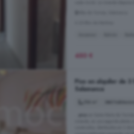
cada rincón. La vivienda dispone 
Alba de Tormes, Salamanca
A 25.8km de Martínez
Ascensor
Balcón
Bañe
450 €
Piso en alquiler de 3
Salamanca
106 m²
3 habitacio
...
piso
en Santa Marta de Tormes
vivienda, en una segunda planta 
construidos, distribuidos en 3 do
cocina totalmente equipada con el