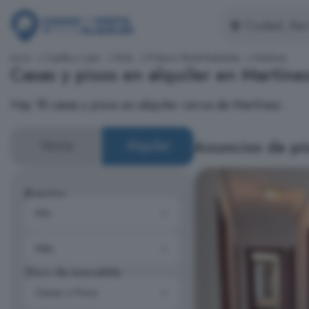
Inicio
Castilla y León
Ávila
El Barco Ávila-Piedrahíta
Martínez
Casas y pisos en alquiler en Martíne
Hay 18 casas y pisos en alquiler cerca de Martínez.
Anuncios de pis
Venta
Alquiler
Precios
Tipo de inmueble