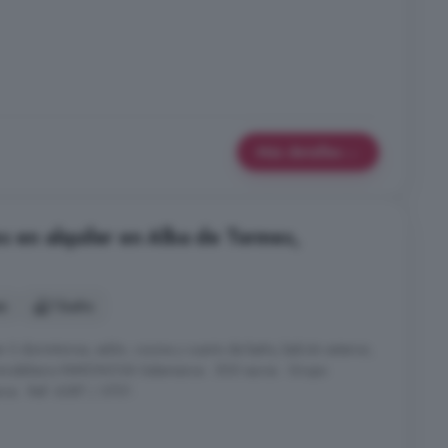
Más detalles
s en alquiler en Alba de Tormes,
es
1 baño
n 3 dormitorios, salón, cocina y cuarto de baño, balcón exterior,
 Inmobiliario INMONOVA Salamanca . 500 euros . Grupo
a . Ref: 6387 / 3701 .