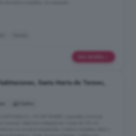
de dos baños completos, uno equipado ...
ra
Terraza
Más detalles
 habitaciones, Santa Marta de Tormes,
nes
2 baños
 DISPONIBLE EL 1 DE SEPTIEMBRE. Impecable y luminosa
con ascensor. Ideal para trabajadores. Consta de 106 m2
rmitorios con armarios empotrados, 2 baños completos, salón y
ectrodomésticos. -Suelo de tarima flotante. -Calefacción