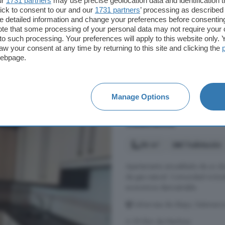
ur
1731 partners
may use precise geolocation data and identification 
ick to consent to our and our
1731 partners
’ processing as described 
A 42.7km de Martínez
detailed information and change your preferences before consenting
te that some processing of your personal data may not require your 
Ascensor
Bañera
t to such processing. Your preferences will apply to this website only
aw your consent at any time by returning to this site and clicking the
webpage.
600 €
Manage Options
Piso en alquiler de 1
Salamanca
56 m²
1 habitación
Apartamento amueblado de un dor
de gas natural. Comunidad incluid
economica demostrable.
Calvarrasa de Abajo, Salamanc
A 39.3km de Martínez