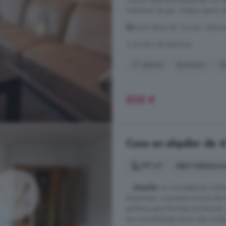
individual de gas. Gastos aparte de
Santa Marta de Tormes, Salam
A 43.2km de Martínez
2° planta
Ascensor
G
825 €
Casa en alquiler de 
191 m²
4 habitacio
...
alquiler
en la prestigiosa urba
Buenavista, a escasos minutos de 
perfecta para familias que buscan
las comodidades de la vida moder