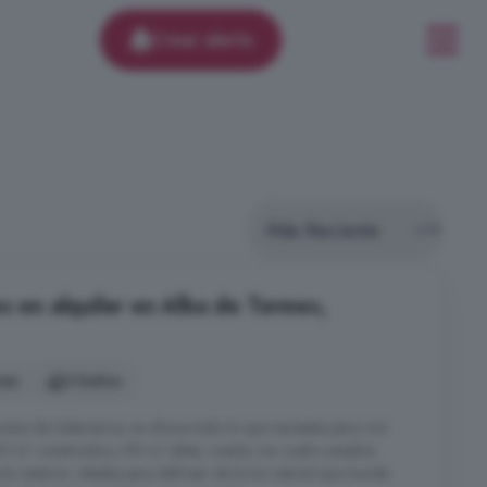
Crear alerta
s en alquiler en Alba de Tormes,
nes
2 baños
nutos de Salamanca, te ofrece todo lo que necesitas para vivir
 m² construidos y 90 m² útiles, cuenta con cuatro amplios
ón exterior, ideales para disfrutar de la luz natural que inunda