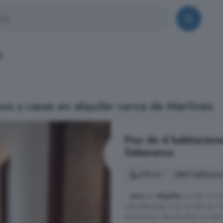
z
os y casas en alquiler cerca de Martínez
Piso de 4 habitacione
Salamanca
100 m²
4 habitacio
...
piso
en
alquiler
, a solo 15 mi
cómodamente. Con un total de 100
dormitorios, dos de ellos con balc