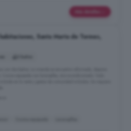
Más detalles
 habitaciones, Santa Marta de Tormes,
nes
2 baños
os con dos baños. La vivienda se encuentra reformada, dispone
. Cocina equipada con lavavajillas, aire acondicionado. Todo
l incluida en la renta y gastos de comunidad incluidos. Se requiere
e.
anca
nsor
Cocina equipada
Lavavajillas