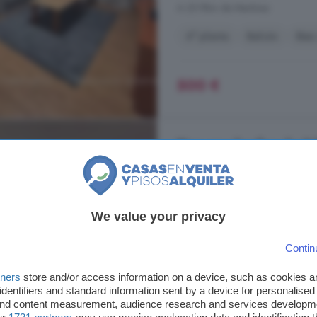
A 25.9km de Martínez
4° planta
Balcón
Bie
500 €
Piso en alquiler de 2
Salamanca
74 m²
2 habitacion
We value your privacy
...
Vivienda
A La Entrada Del Pu
de la siguiente forma: 2 amplios 
Contin
completo con bañera. Salon Cocin
colchones son NUEVOS Dispone d
tners
store and/or access information on a device, such as cookies 
cuenta con ascensor. Se requiere .
identifiers and standard information sent by a device for personalised
 and content measurement, audience research and services developm
Santa Marta de Tormes, Salam