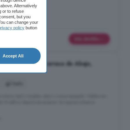
through device
above. Alternatively
 or to refuse
consent, but you
. You can change your
privacy policy
button
Más detalles
Accept All
 habitación en Calvarrasa de Abajo,
1 baño
mitorio, baño completo, salon y cocina equipada. Calefaccion
a. El edificio dispone de ascensor. Se requiere solvencia
a