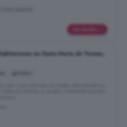
Cocina equipada
Más detalles
3 habitaciones en Santa Marta de Tormes,
nes
2 baños
ta, salón, cocina reformada con muebles y electrodomésticos a
os, Calefacción CENTRAL, sin amueblar. COMUNIDAD INCLUIDA.
solvencia.
anca