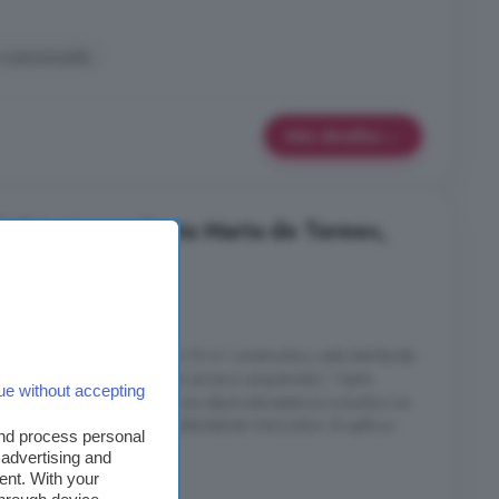
n comunicado
Más detalles
 habitaciones: Santa Marta de Tormes,
es
1 baño
eblo La
vivienda
cuenta con 74 m² construidos y está distribuida
dormitorios ( uno de ellos con armario empotrado). 1 baño
ue without accepting
a independiente equipada con electrodomésticos incluidos Los
e calefaccion central y COMUNIDAD INCLUIDA. El edificio
and process personal
..
 advertising and
ent. With your
anca