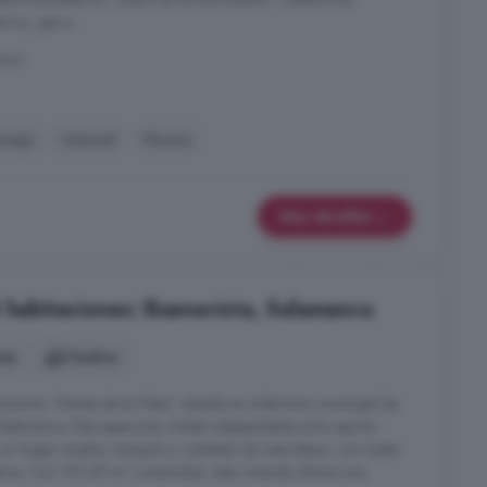
 luz, gas e ...
anca
araje
Internet
Piscina
Más detalles
4 habitaciones: Buenavista, Salamanca
nes
3 baños
nización "Monte de la Plata", situada en el término municipal de
Salamanca. Este espacioso chalet independiente es la opción
 un hogar amplio, tranquilo y rodeado de naturaleza, con todas
na. Con 191,69 m² construidos, esta vivienda ofrece una