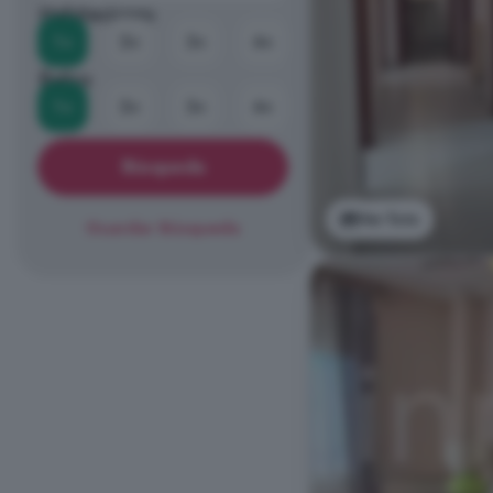
Habitaciones
1+
2+
3+
4+
Baños
1+
2+
3+
4+
Búsqueda
Ver foto
Guardar Búsqueda