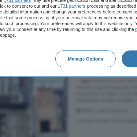
ur
1731 partners
may use precise geolocation data and identification 
ick to consent to our and our
1731 partners
’ processing as described 
4° planta
Aire acondicio
detailed information and change your preferences before consenting
te that some processing of your personal data may not require your 
t to such processing. Your preferences will apply to this website only
450 €
aw your consent at any time by returning to this site and clicking the
webpage.
Casa en alquiler de 3
Manage Options
90 m²
3 habitacion
...
casa
combina el encanto de lo 
tranquilo y natural. Disponible 1 de
principal (46 m): salón, cocina t
dormitorios y un baño completo. - 
Castilla y León, Salamanca
A 22.6km de Neila de San Migue