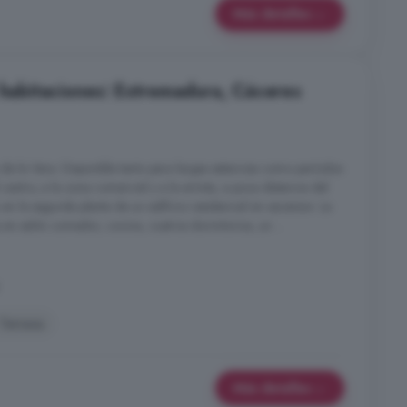
Más detalles
4 habitaciones: Extremadura, Cáceres
a de la Vera. Disponible tanto para largas estancias como períodos
entro, a la zona comercial y a la ermita, a poca distancia del
o en la segunda planta de un edificio residencial sin ascensor. La
 en salón comedor, cocina, cuatros dormitorios, un ...
Terraza
Más detalles