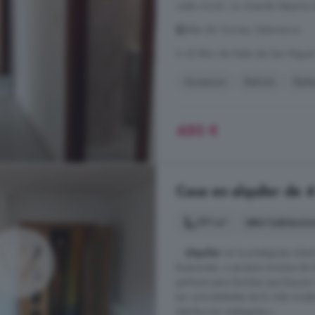
cada rincón. La vivienda dispone 
Alba de Tormes, Salamanca
A 45.8km de Neila de San Miguel
Ascensor
Balcón
Bañe
450 €
Casa en alquiler de 
191 m²
4 habitacio
...
alquiler
en la prestigiosa urba
Buenavista, a escasos minutos de 
perfecta para familias que buscan
las comodidades de la vida moder
distribución inteligente y ...