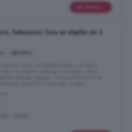
Más detalles
rra, Salamanca: Casa en alquiler de 3
es
2 baños
tradicional con las comodidades actuales, en un entorno
 Mayo! ! La vivienda se distribuye en tres plantas: - Planta
otalmente equipada y despensa. - Primera planta (46 m²): dos
Planta bajo cubierta (21 m²): buhardilla con baño, ...
manca
l
nado
Piscina