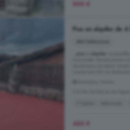
500 €
Piso en alquiler de 
4 habitaciones
...
piso
en
alquiler
, en Jarandill
vacacionales. Ubicado próximo al c
Ayuntamiento y el instituto. Situad
vivienda tiene 100 m2 distribuidos
Extremadura, Cáceres
A 34.1km de Neila de San Miguel
2° planta
Reformado
450 €