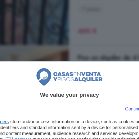
1° planta
400 €
Piso en alquiler de 4
Cáceres
97 m²
4 habitacion
...
piso
de 97 metros. NO ADMITE
We value your privacy
terraza calefacción, termo para ag
y un pasillo que nos permite el ac
Contin
amplio salón comedor con acceso di
tners
store and/or access information on a device, such as cookies 
Villanueva de la Vera, Cáceres
identifiers and standard information sent by a device for personalised
A 37.5km de Neila de San Miguel
 and content measurement, audience research and services developm