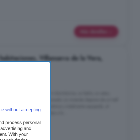
Más detalles
 habitaciones, Villanueva de la Vera,
es
1 baño
 MASCOTAS. Cuenta con 4 dormitorios, un baño, un aseo,
ua sanitaria y aire acondicionado. La vivienda dispone de un hall
ceso a la cocina con vitrocerámica y totalmente equipada, al
ue without accepting
recto a la terraza con vistas a la ...
and process personal
 advertising and
ent. With your