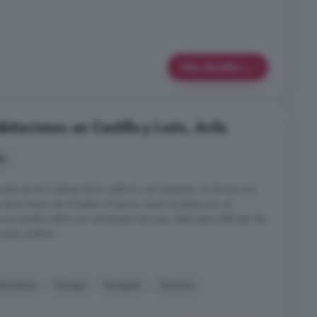
Más detalles
bitaciones en Castilla y León, Ávila
es
ado en la 2ª planta de un edificio con ascensor, te ofrece una
 de la Sierra de Gredos. Al entrar, serás recibido por un
 un amplio salón con chimenea francesa, ideal para disfrutar de
raza, podrás ...
himenea
Garaje
Parquet
Terraza