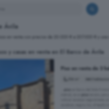
e Ávila
 pisos en venta con precios de 20.000 € a 207.000 € y un
os y casas en venta en El Barco de Ávila
Piso en venta de 3 hab
106 m²
3 habitacio
...
piso
en Barco del Ávila Provinc
metros), es un
piso
tercero, pero
colocar ascensor seguramente, y
escaleras, seguro, luz, el tejado 