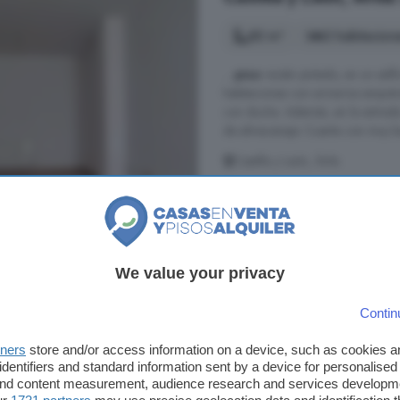
82 m²
2 habitacion
...
piso
recién pintado, en un edif
habitaciones con armarios empotr
con ducha. Además, en la entrad
de almacenaje. Cuenta con muy buen
Castilla y León, Ávila
2° planta
Ascensor
68.000 €
829 €/m²
We value your privacy
Contin
Piso de 3 habitacione
tners
store and/or access information on a device, such as cookies 
identifiers and standard information sent by a device for personalised
76 m²
3 habitacion
 and content measurement, audience research and services developm