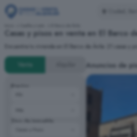
Inicio
Castilla y León
El Barco de Ávila
Casas y pisos en venta en El Barco d
Encuentra tu vivienda en El Barco de Ávila: 21 casas y
Anuncios de pis
Venta
Alquiler
Precios
Tipo de inmueble