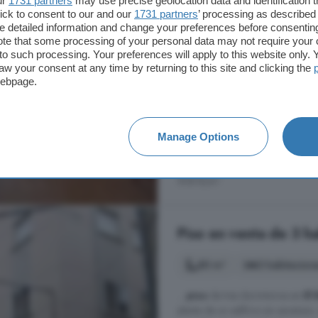
ur
1731 partners
may use precise geolocation data and identification 
...
piso
en
venta
! Ubicado en el
ick to consent to our and our
1731 partners
’ processing as described 
este inmueble de tres dormitorios 
detailed information and change your preferences before consenting
de 66 metros cuadrados, este
pi
te that some processing of your personal data may not require your 
t to such processing. Your preferences will apply to this website only
acristalada con caldera, salón-c
aw your consent at any time by returning to this site and clicking the
...
webpage.
Castilla y León, Ávila
1° planta
Bañera
Gara
Manage Options
69.000 €
908 €/m²
Piso en venta de 3 hab
80 m²
3 habitacion
...
piso
de tres dormitorios en
El 
planta de un edificio sin ascensor