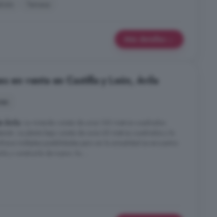
lcón
Terraza
Más detalles
s en venta en Castilla y León, Ávila
nes
e Ávila
. La vivienda consta de unos 160 metros cuadrados
esván. La planta baja consta de unos 65 metros cuadrados y la
frece múltiples posibilidades pero en la actualidad se encuentra
rla y construirla de nuevo. Su ...