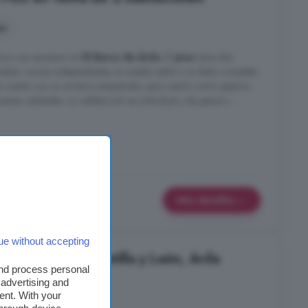
es
icio con ascensor en
El Barco de Ávila
. El
piso
tiene dos
ados, cocina independiente, un amplio salón y un baño completo
a cuenta con un armario empotrado, para usarlo como espacio
as calidades. La calefacción es individual y de gasoil y ...
Más detalles
ue without accepting
s en venta en Castilla y León, Ávila
and process personal
 advertising and
es
ent. With your