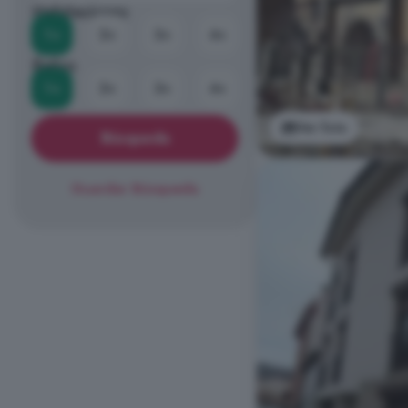
Habitaciones
1+
2+
3+
4+
Baños
1+
2+
3+
4+
Ver foto
Búsqueda
Guardar Búsqueda