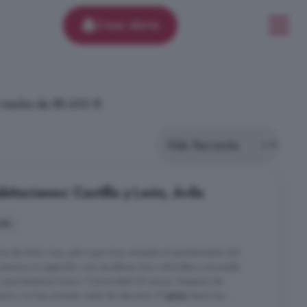
Crear alerta
a media de 88.600 €.
itaciones: Castilla y León, Ávila
nes
ia de Ávila, muy, pero que muy cerquita al ayuntamiento (30
 parece un segundo, con escaleras muy cómodas y se puede
a que tenemos hueco. Comunidad 20 euros, limpieza de
nuevo, no hay prevista nada de derrama. El
piso
tiene tres ...