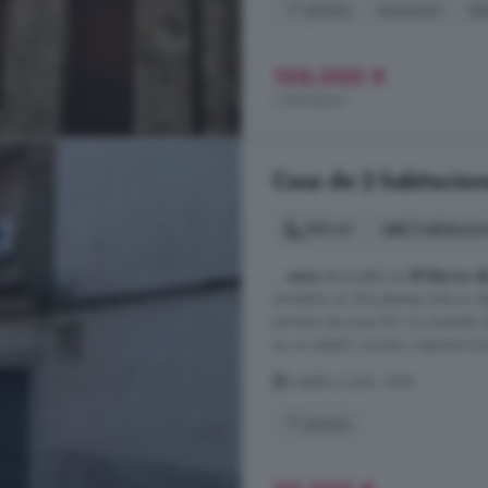
1° planta
Ascensor
Ba
105.000 €
1.094 €/m²
Casa de 2 habitacione
160 m²
2 habitacio
...
casa
de pueblo en
El Barco d
divididos en dos plantas más un d
primera de unos 90. La vivienda o
en un estado ruinoso, requiere tira
Castilla y León, Ávila
1° planta