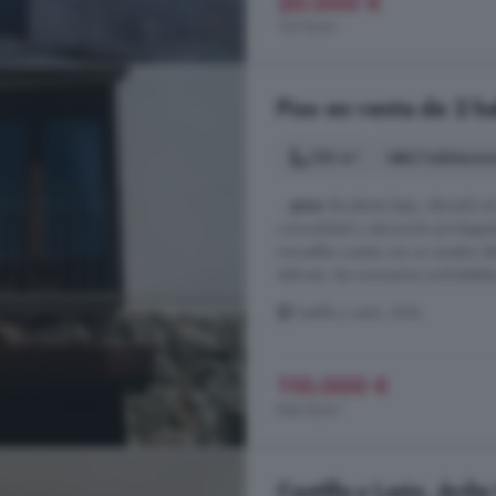
20.000 €
125 €/m²
Piso en venta de 2 hab
130 m²
2 habitacio
...
piso
de planta baja, ubicado en
comodidad y ubicación privilegiad
inmueble cuenta con un amplio di
disfrutar de momentos inolvidables
Castilla y León, Ávila
110.000 €
846 €/m²
Castilla y León, Ávila