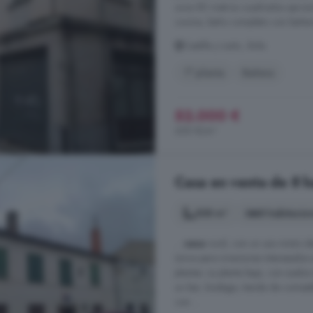
unos 80 metros cuadrados aproxim
cocina, baño completo con bañera,
Castilla y León, Ávila
1° planta
Bañera
52.000 €
650 €/m²
Casa en venta de 8 ha
308 m²
8 habitacio
...
casa
rural, con un uso mixto id
única para inversores interesados 
plantas. La planta baja, con suel
un bar, bodega, tienda de comesti
con ...