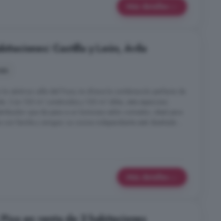
Más detalles
itaciones: Castilla y León, Ávila
nes
 la céntrica calle del Pozo, te ofrece la combinación perfecta de
a. Con 130 m² construidos y 120 m² útiles, este espacioso
stribuidor que da paso a un luminoso salón comedor, ideal para
 con familia y amigos. La cocina independiente está diseñada ...
Más detalles
: Piso en venta de 2 habitaciones