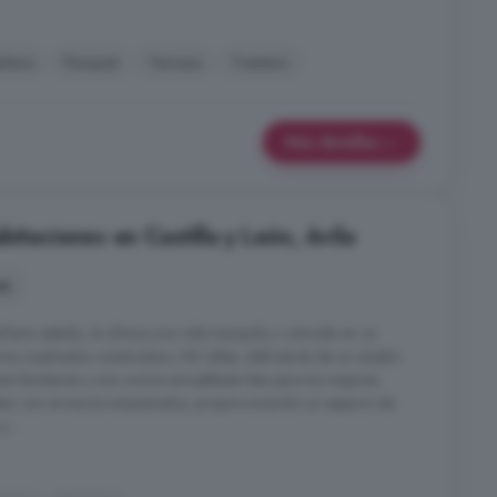
añera
Parquet
Terraza
Trastero
Más detalles
bitaciones en Castilla y León, Ávila
es
fecto estado, te ofrece una vida tranquila y cómoda en un
os cuadrados construidos y 86 útiles, disfrutarás de un amplio
s familiares y una cocina amueblada lista para tus mejores
ntan con armarios empotrados, proporcionando un espacio de
 ...