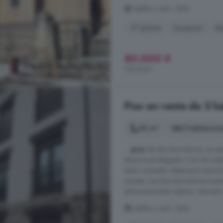
Castilla y León, Ávila
2° planta
Ascensor
B
80.000 €
755 €/m²
Piso en venta de 2 ha
96 m²
2 habitacion
...
piso
de dos dormitorios, en per
entorno privilegiado. Con 96 metr
salón comedor ideal para reunione
recetas. Los dos dormitorios cue
almacenamiento óptimo. Ubicado a
Castilla y León, Ávila