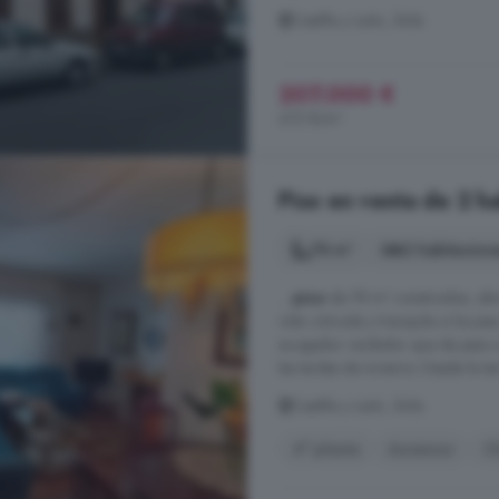
Castilla y León, Ávila
207.000 €
672 €/m²
Piso en venta de 2 ha
78 m²
2 habitacion
...
piso
de 78 m² construidos, ubic
vida cómoda y tranquila a los pies
acogedor recibidor que da paso a
las tardes de invierno. Desde la ter
Castilla y León, Ávila
4° planta
Ascensor
C