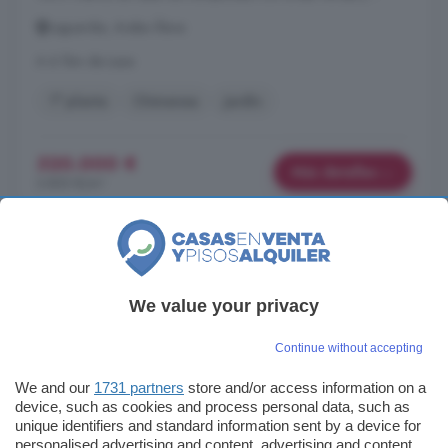
Laguardia, Araba Álava
A 6.1km de Leza
1° planta
Chimenea
Jardín
320.000 €
Más detalles
3.855 €/m²
We value your privacy
Continue without accepting
Ver foto
We and our
1731 partners
store and/or access information on a
device, such as cookies and process personal data, such as
unique identifiers and standard information sent by a device for
Casa en venta de 2 habitaciones en Lagrán,
personalised advertising and content, advertising and content