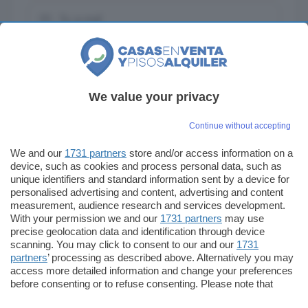
We value your privacy
Continue without accepting
We and our
1731 partners
store and/or access information on a
device, such as cookies and process personal data, such as
unique identifiers and standard information sent by a device for
personalised advertising and content, advertising and content
Me gustaría recibir emails de alerta con anuncios de
measurement, audience research and services development.
inmuebles similares a este
With your permission we and our
1731 partners
may use
precise geolocation data and identification through device
scanning. You may click to consent to our and our
1731
Enviar Consulta
partners
’ processing as described above. Alternatively you may
access more detailed information and change your preferences
before consenting or to refuse consenting. Please note that
some processing of your personal data may not require your