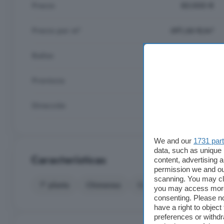
Precio
83.000 €
Precio por m²
691,66 €/m²
Baños
1
Provincia
Ávila
Dirección
Muñana, Ávila
We and our
1731 par
data, such as unique 
Características
content, advertising
permission we and o
scanning. You may cl
1° planta
Chimenea
Cocina equipada
Ga
you may access more 
consenting. Please no
have a right to objec
preferences or withdr