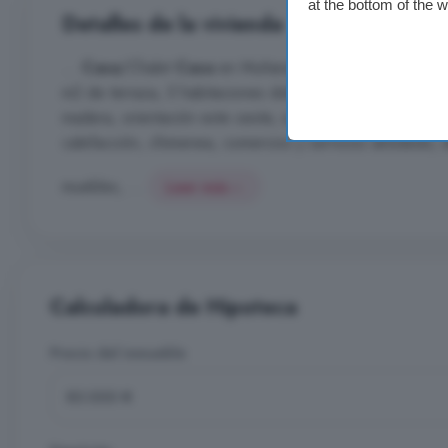
at the bottom of the 
Detalles de la vivienda
...
Casa
/Chalet
Casa
en Muñana zona Castilla y leon, 
m2 de terraza, 5 habitaciones dobles, un baño, propiedad
madera, orientación este oeste, suelo de plaqueta, carpin
calefacción, chimenea, comercios y servicios alrededo, 
muebles, ...
Leer más
Calculadora de Hipoteca
Precio del inmueble