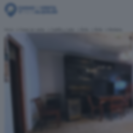
Inicio
Casas en venta
Castilla y León
Ávila
Ávila
Muñana