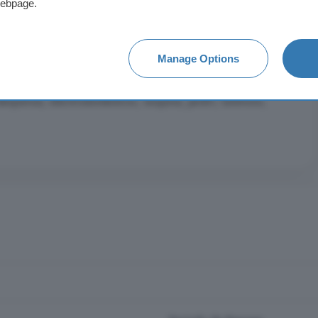
webpage.
120.00 m. de superficie, 535 m. superficie parcela, 300.00
Manage Options
 Para reformar, cocina equipada, carpinteria interior de
teria exterior de aluminio. Extras: agua, buen estado,
despensa, electrodomésticos, esquina, jardín, luminoso,