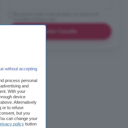
Me gustaría recibir emails de alerta con anuncios de
inmuebles similares a este
Enviar Consulta
ue without accepting
and process personal
 advertising and
ent. With your
through device
above. Alternatively
 or to refuse
consent, but you
. You can change your
privacy policy
button