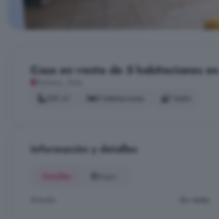
Casa en venta de 5 habitaciones e
Muñana, Ávila
120 m²
5 habitaciones
1 baño
Información y detalles
Detalles
Mapa
Estado
En venta