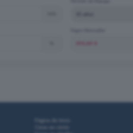
Período de Repago
10%
Pagos Mensuales
%
Página de Inicio
Casas en venta