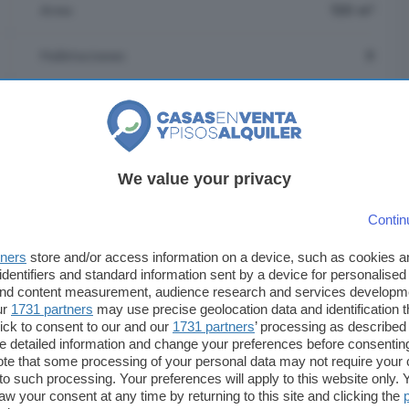
Area
120 m²
Habitaciones
5
País
España
Municipio
Muñana
We value your privacy
Contin
tners
store and/or access information on a device, such as cookies 
identifiers and standard information sent by a device for personalised
 and content measurement, audience research and services developm
ur
1731 partners
may use precise geolocation data and identification 
ick to consent to our and our
1731 partners
’ processing as described 
raje
Jardín
Piscina
Terraza
Trastero
detailed information and change your preferences before consenting
te that some processing of your personal data may not require your 
t to such processing. Your preferences will apply to this website only
aw your consent at any time by returning to this site and clicking the