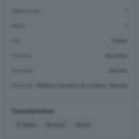
Habitaciones
1
Baños
1
País
España
Provincia
Barcelona
Municipio
Manresa
Dirección
Valldaura Carretera de Cardona, Manresa
Características
3° planta
Ascensor
Balcón