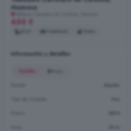
Manresa
Valldaura Carretera de Cardona, Manresa
655 €
55 m²
1 habitación
1 baño
Información y detalles
Detalles
Mapa
Estado
Alquiler
Tipo de vivienda
Piso
Precio
655 €
Area
55 m²