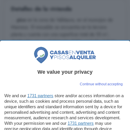
Detalles de la vivienda
...
piso
en la zona de Valldaura, en el municipio de
Manresa. El inmueble se encuentra en la tercera
planta y cuenta con una superficie total de 55 m²,
distribuidos en una habitación doble, un baño, balcón
y ascensor. Con una antigüedad entre 10 y 20 años,
se encuentra en buen estado de conservación y es
muy soleado. Si buscas un ...
Leer más
We value your privacy
Continue without accepting
Enviar un mensaje
We and our
1731 partners
store and/or access information on a
device, such as cookies and process personal data, such as
unique identifiers and standard information sent by a device for
personalised advertising and content, advertising and content
measurement, audience research and services development.
With your permission we and our
1731 partners
may use
precise geolocation data and identification through device