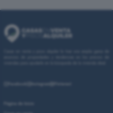
Casas en venta y pisos alquiler le trae una amplia gama de
anuncios de propiedades y tendencias en los precios de
viviendas para ayudarle en la búsqueda de la vivienda ideal.
Facebook
Instagram
Pinterest
Página de Inicio