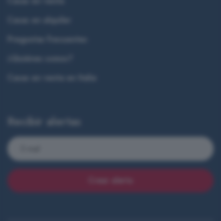
Casas en venta
Casas en alquiler
Preguntas frecuentes
¿Quiénes somos?
Casas en venta en Italia
Recibir alertas
Crear alerta