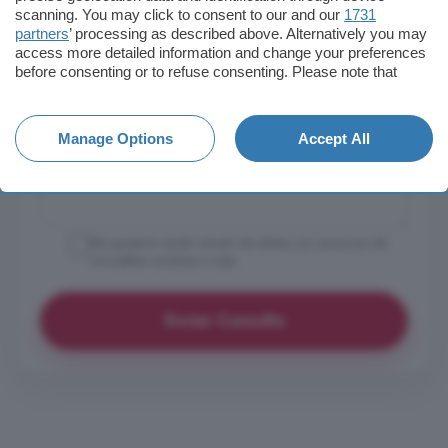
scanning. You may click to consent to our and our
1731
partners
’ processing as described above. Alternatively you may
access more detailed information and change your preferences
before consenting or to refuse consenting. Please note that
some processing of your personal data may not require your
consent, but you have a right to object to such processing. Your
preferences will apply to this website only. You can change
Manage Options
Accept All
your preferences or withdraw your consent at any time by
returning to this site and clicking the
privacy policy
button at the
bottom of the webpage.
Me gustaría recibir emails de alerta con anuncios de
inmuebles similares a este
Enviar Consulta