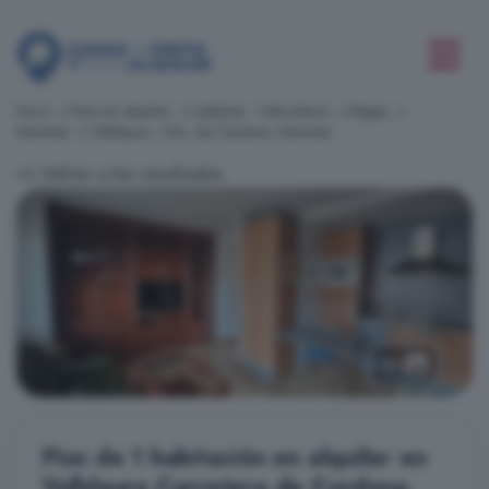
Inicio
Pisos en alquiler
Cataluña
Barcelona
Bages
Manresa
Valldaura - Ctra. de Cardona, Manresa
<< Volver a los resultados
10
Piso de 1 habitación en alquiler en
Valldaura Carretera de Cardona,