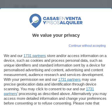
We value your privacy
Continue without accepting
We and our
1731 partners
store and/or access information on a
device, such as cookies and process personal data, such as
unique identifiers and standard information sent by a device for
personalised advertising and content, advertising and content
Me gustaría recibir emails de alerta con anuncios de
measurement, audience research and services development.
inmuebles similares a este
With your permission we and our
1731 partners
may use
precise geolocation data and identification through device
scanning. You may click to consent to our and our
1731
Enviar Consulta
partners
’ processing as described above. Alternatively you may
access more detailed information and change your preferences
before consenting or to refuse consenting. Please note that
some processing of your personal data may not require your