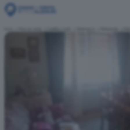
Inicio
Pisos en venta
Castilla y León
Salamanca
Peñaranda
Peñ