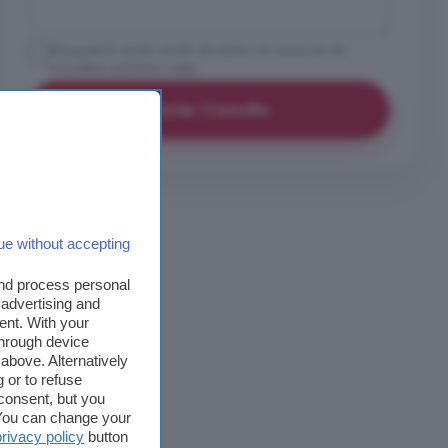
Me gustaría recibir emails de alerta con anuncios de
inmuebles similares a este
Enviar Consulta
ue without accepting
and process personal
 advertising and
ent. With your
through device
above. Alternatively
 or to refuse
consent, but you
. You can change your
privacy policy
button