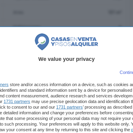
Area
121 m²
Habitaciones
4
País
España
Municipio
Peñaranda de Bracamonte
We value your privacy
Contin
tners
store and/or access information on a device, such as cookies 
identifiers and standard information sent by a device for personalised
 and content measurement, audience research and services developm
ur
1731 partners
may use precise geolocation data and identification 
ick to consent to our and our
1731 partners
’ processing as described 
detailed information and change your preferences before consenting
te that some processing of your personal data may not require your 
t to such processing. Your preferences will apply to this website only
aw your consent at any time by returning to this site and clicking the