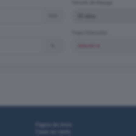
Período de Repago
10%
Pagos Mensuales
%
Página de Inicio
Casas en venta