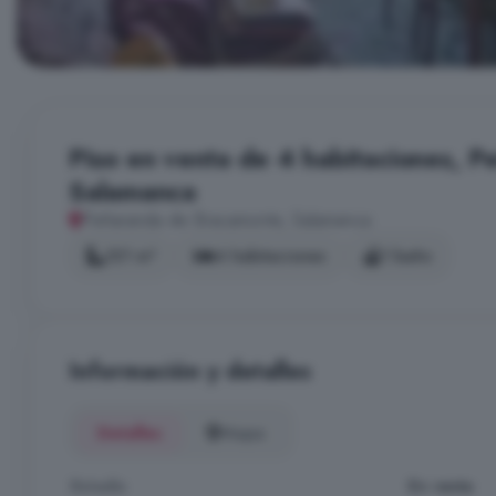
Piso en venta de 4 habitaciones, 
Salamanca
Peñaranda de Bracamonte, Salamanca
121 m²
4 habitaciones
1 baño
Información y detalles
Detalles
Mapa
Estado
En venta