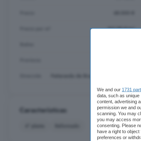
Precio
68.000 €
Precio por m²
561,98 €/m²
Baños
1
Provincia
Salamanca
Dirección
Peñaranda de Bracamonte, Salamanca
We and our
1731 par
data, such as unique 
content, advertising
permission we and o
Características
scanning. You may cl
you may access more 
4° planta
Reformado
consenting. Please no
have a right to objec
preferences or withdr