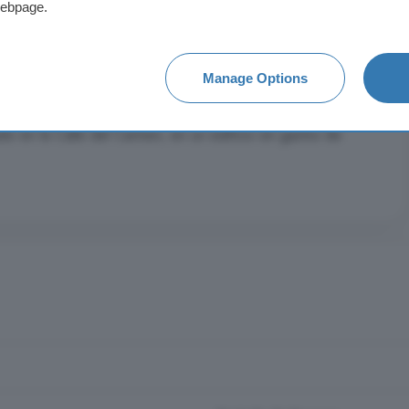
webpage.
Manage Options
tas de roble, ventanas y contraventanas, calefaccion de gas
alon, cocina con despensa, cuarto de baño y aseo Ademas la
do en la Calle del Carmen, en un edificio sin gastos de