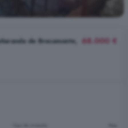
68.000 €
Peñaranda de Bracamonte,
Tipo de vivienda
Piso