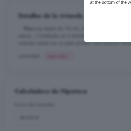
at the bottom of the 
Detalles de la vivienda
...
Piso
muy amplio de 116 m2, reformado ( tarima y puer
natural...) Distribuido en 4 dormitorios muy amplios, s
vivienda cuenta con un patio privado. Muy luminoso Situa
comunidad.
Leer más
Calculadora de Hipoteca
Precio del inmueble