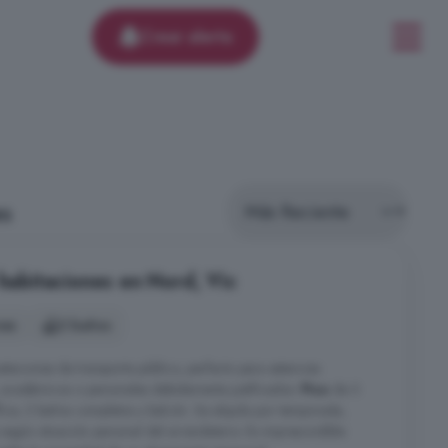
Crear alerta
es
 habitaciones en Nord, Vic
nes
2 baños
staciones de transporte público, perfecto para estancias
, académicos o personales debidamente justificados.
Piso
de 3
ice, 2 baños completos y balcón. Se alquila por temporada,
según situación personal del arrendatario. Es imprescindible