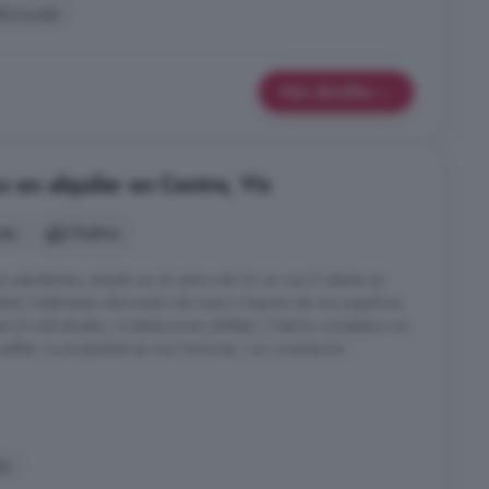
formado
Más detalles
s en alquiler en Centre, Vic
nes
2 baños
studiantes, situado en el centro de Vic en una 5ª planta sin
idad, totalmente reformado de nuevo. Dispone de una superficie
es (4 individuales, 4 habitaciones dobles), 2 baños completos con
ellets. La propiedad es muy luminosa, con orientación ...
do