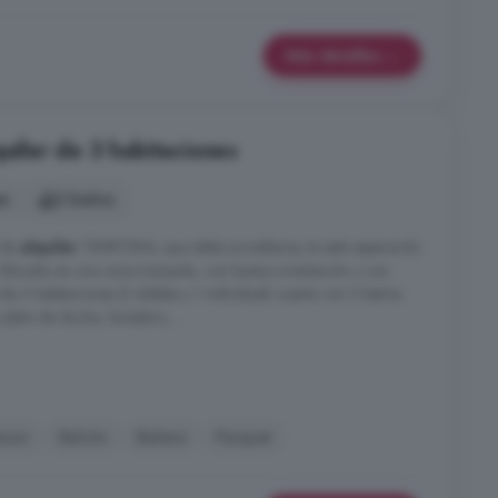
Más detalles
quiler de 3 habitaciones
es
2 baños
 de
alquiler
TEMPORAL que debe acreditarse, te está esperando
 Ubicado en una zona tranquila, con buena orientación y con
de 3 habitaciones (2 dobles y 1 individual) cuenta con 2 baños
lato de ducha, lavadero, ...
nsor
Balcón
Bañera
Parquet