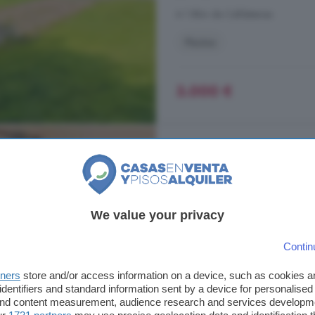
A 1.8km de Calldetenes
Piscina
3.000 €
Piso en alquiler de 3
100 m²
3 habitacio
...
piso
temporal (no turístico), 
We value your privacy
habitaciones (una doble y dos ind
balcón que llena la estancia de luz
Contin
equipada y un baño completo cubr
tners
store and/or access information on a device, such as cookies 
Centre, Vic
identifiers and standard information sent by a device for personalised
 and content measurement, audience research and services developm
A 3.6km de Calldetenes