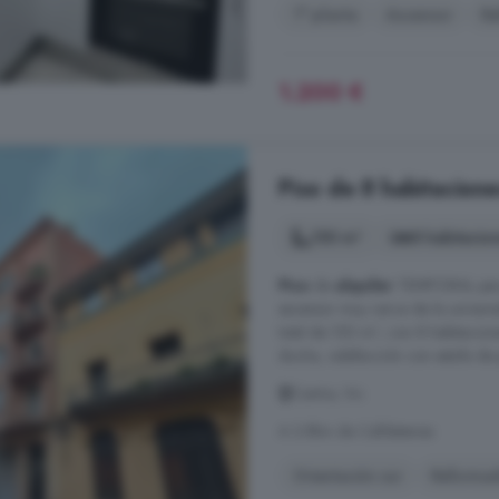
1° planta
Ascensor
Re
1.200 €
Piso de 8 habitacione
150 m²
8 habitacio
Piso
de
alquiler
TEMPORAL para e
ascensor muy cerca de la univers
total de 150 m², con 8 habitacion
ducha, calefacción con estufa de p
Centre, Vic
A 3.8km de Calldetenes
Orientación sur
Reforma