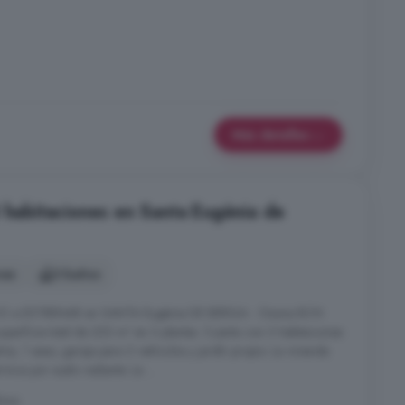
Más detalles
3 habitaciones en Santa Eugènia de
nes
3 baños
 a ESTRENAR en SANTA Eugènia DE BERGA - Osona BCN
perficie total de 223 m² en 3 plantas. Cuenta con 3 habitaciones
ños, 1 aseo, garaje para 2 vehículos y jardín propio. La vivienda
ica por suelo radiante. La ...
lona