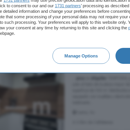
ur
1731 partners
may use precise geolocation data and identification 
ick to consent to our and our
1731 partners
’ processing as described 
Balcón
Cocina equipada
detailed information and change your preferences before consenting
te that some processing of your personal data may not require your 
t to such processing. Your preferences will apply to this website only
726 €
aw your consent at any time by returning to this site and clicking the
webpage.
Piso de 5 habitacione
Manage Options
100 m²
5 habitacio
...
piso
en
Alquiler
TEMPORAL par
justo al lado de la plaza mayor d
superficie de 100 m² distribuidos 
equipado con muebles y electrodom
totalmente ...
Centre, Vic
A 3.5km de Calldetenes