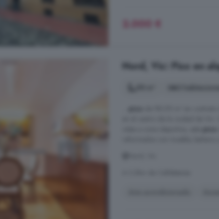
2.000 €
Nord, Vic: Piso en al
98 m²
3 habitacion
...
piso
de 98,95 m² en contrato
en el centro de la ciudad de Vic.
vistas a zona deportiva, este
piso
reformados con mueble, bañera y p
Nord, Vic
A 3.2km de Calldetenes
Aire acondicionado
Asce