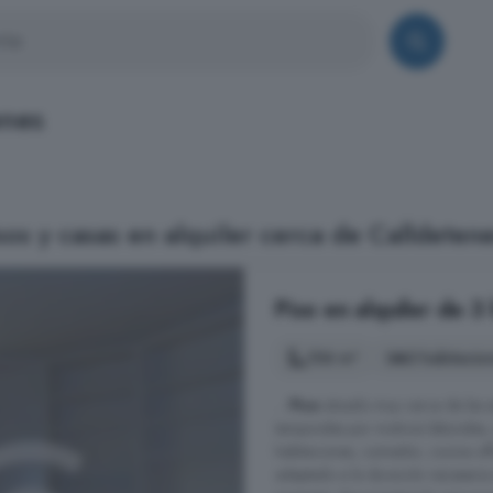
enes
os y casas en alquiler cerca de Calldeten
Piso en alquiler de 3
106 m²
3 habitacio
...
Piso
situado muy cerca de las e
temporales por motivos laborales
habitaciones, comedor, cocina off
adaptado a la duración necesaria 