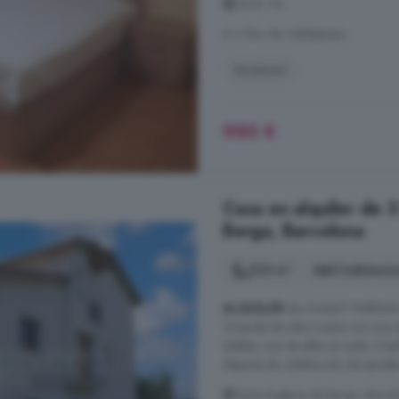
Nord, Vic
A 3.1km de Calldetenes
Ascensor
950 €
Casa en alquiler de 
Berga, Barcelona
223 m²
3 habitacio
ALQUILER
de CHALET PAREADO
Vivienda de obra nueva con una su
dobles, una de ellas en suite, 2 ba
dispone de calefacción de aerotérm
Santa Eugènia de Berga, Barce