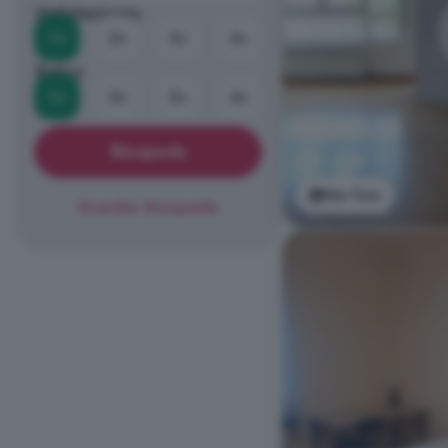
Habitaciones
1+
2+
3+
4+
Baños
1+
2+
3+
4+
Búsqueda
Ver foto
Guardar Búsqueda