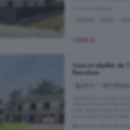
A 2.5km de Calldetenes
3° planta
Balcón
Gara
1.500 €
Casa en alquiler de 7 
Barcelona
492 m²
7 habitacio
Oportunitat per a inversors i/o gr
Julià de Vilatorta amb llicència t
pròpia, aquest immoble ofereix un to
amb un total de 6 banys. Compta 
Sant Julià de Vilatorta, Barcelon