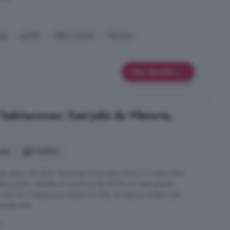
je
Jardín
Obra nueva
Terraza
Más detalles
habitaciones: Sant Julià de Vilatorta,
nes
6 baños
ups grans. Us obrim les portes d'una gran torre a 4 vents a Sant
urística activa. Situada en una finca de 4000 m2 amb piscina
tal de 7 habitacions dobles (14 llits), la majoria d'elles suite,
també amb ...
a