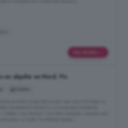
ite la necesidad de un alojamiento temporal, ...
fono
Más detalles
s en alquiler en Nord, Vic
es
2 baños
icituds enviades a través del formulari i per ordre d'arribada, no
ibilitat immediata ESTUDIANTS, a 2 minuts de la Facultat de
, 2 dobles i una individual. Cuina office equipada, menjador amb
amb dutxa i un lavabo. Pis totalment equipat i ...