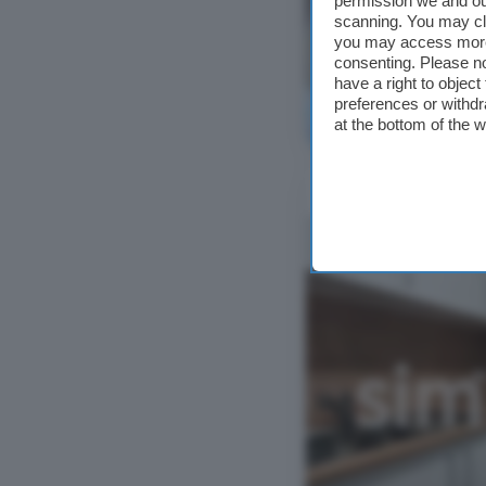
permission we and o
scanning. You may cl
you may access more 
consenting. Please no
have a right to objec
preferences or withdr
Ver foto
at the bottom of the 