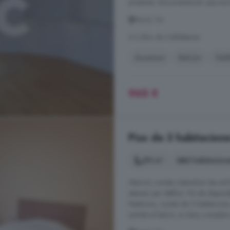
presentar documentación que acred
Nord, Vic
A 3.2km de Calldetenes
Ascensor
Balcón
Telé
965 €
Piso de 3 habitacione
90 m²
3 habitacion
Atenció, només s'atendran les sol·l
atenem per telèfon. Pis de dispon
Medicina, consta de 3 habitacions
sortida al balcó, un bany complert 