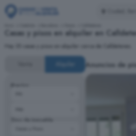
Inicio
Cataluña
Barcelona
Osona
Calldetenes
Casas y pisos en alquiler en Calldet
Hay 35 casas y pisos en alquiler cerca de Calldetenes.
Anuncios de pis
Venta
Alquiler
Precios
Tipo de inmueble