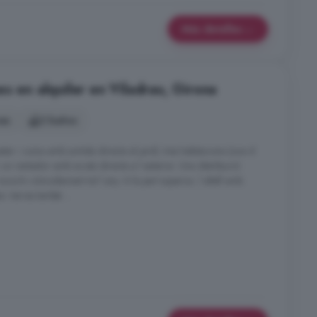
Más detalles
s en alquiler en Viladrau, Girona
nes
2 baños
r i cuina amb sortida directa al jardí, tres habitacions (una d
 i un rentador amb accés directe a l exterior. Una distribució
iure-hi còmodament tot l any. A la part superior, l altell amb
 i terres també ...