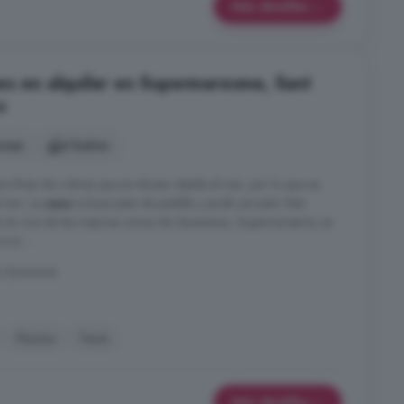
Más detalles
es en alquiler en Supermaresme, Sant
s
ones
6 baños
ra línea de colinas que se divisan desde el mar, por lo que se
l mar. La
casa
incluye pista de paddle y jardín privado. Esta
cada en una de las mejores zonas de Llavaneres, Supermaresme, se
cio ...
Llavaneres
Piscina
Tenis
Más detalles