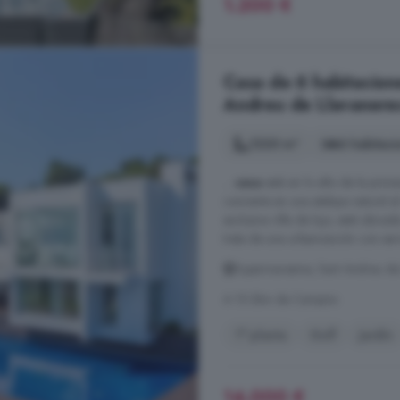
1.200 €
Casa de 6 habitacion
Andreu de Llavanere
1220 m²
6 habitaci
...
casa
está en lo alto de la prime
convierte en una atalaya natural a
exclusiva villa de lujo, está ubi
trata de una urbanización con servi
Supermaresme, Sant Andreu de 
A 15.3km de Campins
1° planta
Golf
Jardín
14.000 €