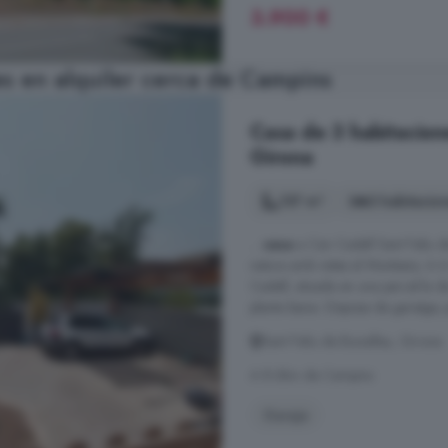
3.900 €
s en alquiler cerca de Campins
Casa de 3 habitacione
Girona
137 m²
3 habitacio
...
casa
a Can Cadell Sant Feliu d
natura amb vistes al Montseny. A 
Cadell, situada en una parcel·la 
planta baixa. Disposa de garatge, po
Sant Feliu de Buixalleu, Girona
A 8.6km de Campins
Garaje