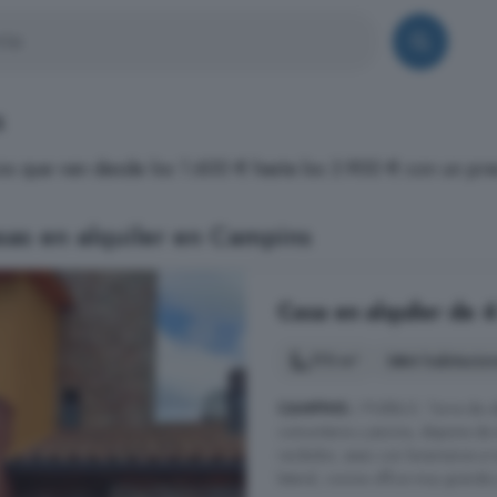
s
os que van desde los 1.600 € hasta los 3.900 € con un p
sas en alquiler en Campins
Casa en alquiler de 
175 m²
4 habitacio
CAMPINS
/ PUEBLO. Torre de obr
comunitaria y piscina, dispone de 
recibidor, aseo con lavamanos e 
lateral, cocina office muy grande