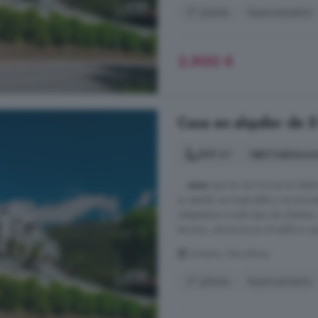
2° planta
Aparcamiento
3.900 €
Casa en alquiler de 
569 m²
5 habitacio
...
casa
que en sus inicios se dest
su estado es impecable y se encue
adaptados a todo tipo de clientes
terraza, entramos en el edificio q
Campins, Barcelona
2° planta
Aparcamiento