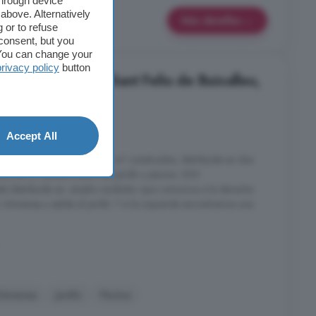
through device
above. Alternatively
Más detalles
 or to refuse
consent, but you
. You can change your
privacy policy
button
s en alquiler en Sant Feliu de Buixalleu,
nes
2 baños
Accept All
a, con una superficie de 180 m² construidos, distribuida en dos
facción y mantenimiento del jardín y piscina. 300
stá distribuida en: amplio recibidor que comunica a la derecha
himenea y salida al jardín. Y a la izquierda encontramos una
himenea
Jardín
Piscina