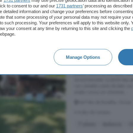
ur
1731 partners
may use precise geolocation data and identification 
ick to consent to our and our
1731 partners
’ processing as described 
2.500 €
detailed information and change your preferences before consenting
te that some processing of your personal data may not require your 
t to such processing. Your preferences will apply to this website only
aw your consent at any time by returning to this site and clicking the
Casa de 4 habitacione
webpage.
Girona
181 m²
4 habitacio
Manage Options
...
alquiler
, totalmente restaurad
plantas. Gastos de luz, agua, cale
euros/mensuales. La planta baja e
con comedor-cuarto de estar con c
amplia cocina con chimenea, ...
Sant Feliu de Buixalleu, Girona
A 8.4km de Campins
1° planta
Barbacoa
C