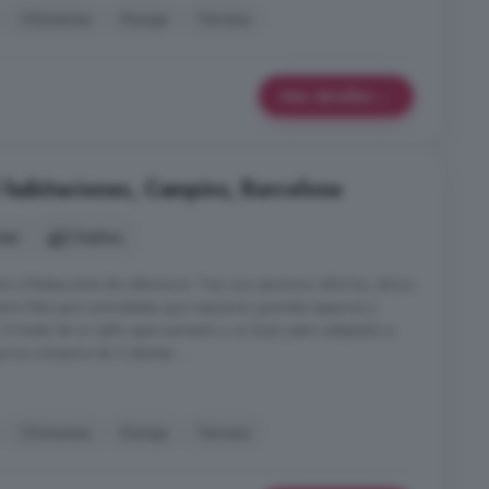
Chimenea
Garaje
Terraza
Más detalles
5 habitaciones, Campins, Barcelona
nes
2 baños
inó a Restaurante de referencia. Tras una oportuna reforma, ahora
ntra lista para actividades que requieran grandes espacios y
. A través de un aplio aparcamiento y un buen patio adaptado a
ue se compone de 2 plantas: ...
Chimenea
Garaje
Terraza