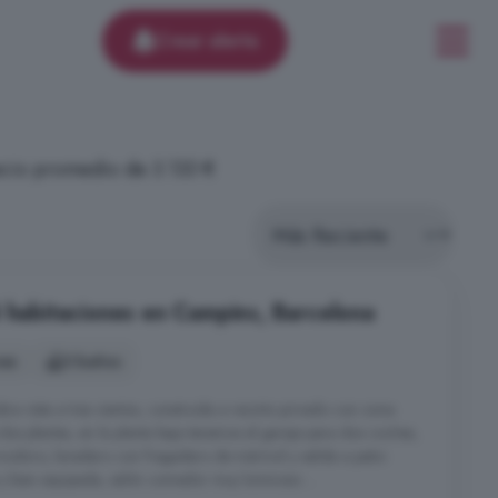
Crear alerta
recio promedio de 3.133 €
4 habitaciones en Campins, Barcelona
nes
3 baños
a vista a tres vientos, construida a recinto privado con zona
dos plantas, en la planta baja tenemos el garaje para dos coches,
inodoro, lavadero con fregadero de mármol y salida a patio
 y bien equipada, salón comedor muy luminoso ...