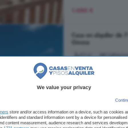
1.050 €
Casa en alquiler de 7
Girona
311 m²
7 habitacion
...
vivienda
especial pensada para 
renunciar a la buena conexión y 
una visita!
VIVIENDA
situada en 
el BOE de 15 de marzo por el Min
We value your privacy
Sant Feliu de Buixalleu, Girona
Contin
A 8.7km de Campins
tners
store and/or access information on a device, such as cookies 
1° planta
Chimenea
P
identifiers and standard information sent by a device for personalised
 and content measurement, audience research and services developm