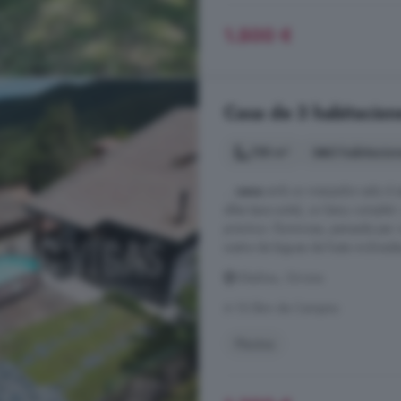
1.500 €
Casa de 3 habitacione
158 m²
3 habitacio
...
casa
amb un menjador-sala d esta
elles tipus suite), un bany complet
pràctica i lluminosa, pensada per v
sostre de bigues de fusta inclinades
Viladrau, Girona
A 15.5km de Campins
Piscina