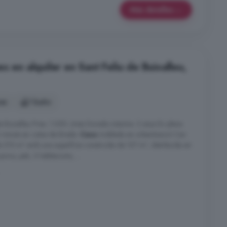
Más detalles
s en alquiler en Sant Feliu de Buixalleu,
nes
1 baño
e Buixalleu Preu: 1.050 /mes Durada màxima: 2 anys En plena
6 minuts en cotxe de Breda.
Casa
moblada en urbanització Can
de 315 m² amb una superfície construïda de 137 m², distribuïda en
rxo, pati, 3 habitacions, ...