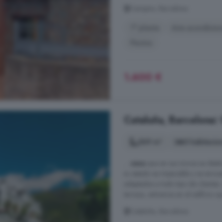
Campins, Barcelona
1° planta
Aire acondicio
Piscina
1.600 €
Cataluña, Barcelona: 
569 m²
5 habitacio
...
casa
que en sus inicios se dest
su estado es impecable y se encue
adaptados a todo tipo de clientes
terraza, entramos en el edificio q
Cataluña, Barcelona