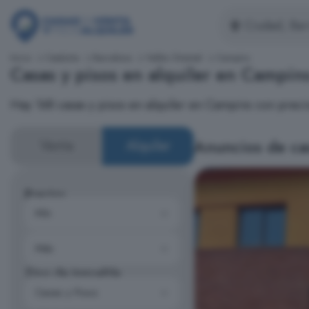
Inicio
Cataluña
Barcelona
Vallés Oriental
Campins
Casas y pisos en alquiler en Campin
Hay 168 casas y pisos en alquiler en Campins con preci
Anuncios de ca
Venta
Alquiler
Precios
Tipo de inmueble