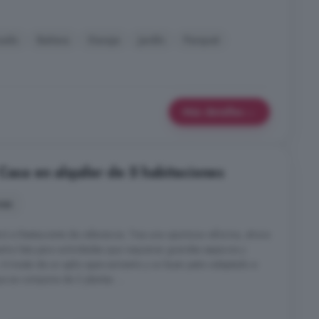
nado
Bañera
Garaje
Jardín
Parquet
Más detalles
Casa en alquiler de 5 habitaciones
nes
inó a Restaurante de referencia. Tras una oportuna reforma, ahora
ntra lista para actividades que requieran grandes espacios y
. A través de un aplio aparcamiento y un buen patio adaptado a
ue se compone de 2 plantas: ...