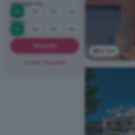
Habitaciones
1+
2+
3+
4+
Baños
1+
2+
3+
4+
Búsqueda
Ver foto
Guardar Búsqueda