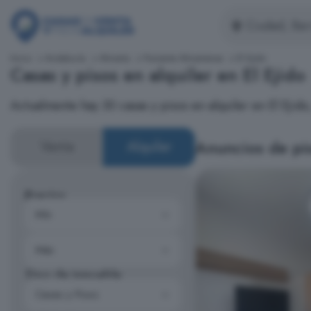
Inicio
Andalucía
Almería
Poniente Almeriense
El Ejido
Casas y pisos en alquiler en El Ejido
Actualmente hay 30 casas y pisos en alquiler en El Eji
Anuncios de pis
Venta
Alquiler
Precios
Tipo de inmueble