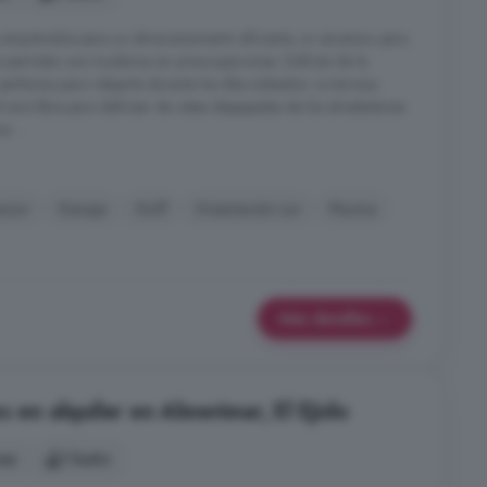
s empotrados para un almacenamiento eficiente, un ascensor para
permiten una mudanza sin preocupaciones. Disfruta de la
perfectos para relajarte durante los días soleados. La terraza
aire libre para disfrutar de vistas despejadas de los alrededores.
 ...
nsor
Garaje
Golf
Orientación sur
Piscina
Más detalles
s en alquiler en Almerimar, El Ejido
nes
1 baño