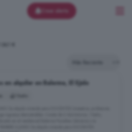
Crear alerta
1.861 €
s en alquiler en Balerma, El Ejido
es
1 baño
O Se alquila vivienda para DOCENTES (maestros, profesores..
enga ingresos demostrables. Consta de 2 dormitorios, 1 baño,
bicado en el residencial Balerma Paradise. Llámanos y te
IEMBRE A JUNIO Se alquila vivienda para DOCENTES