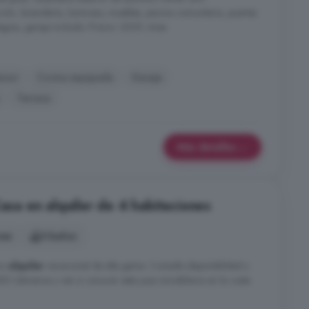
ión, lavandería, luminoso, muebles, piscina comunitaria, puertas
legios, garaje incluido. Precio: 2200 /mes
nsor
Cocina equipada
Garaje
Terraza
Más detalles
Casa en alquiler de 4 habitaciones
nes
3 baños
ra
alquiler
vacacional de alta gama. Consulta disponibilidad y
850 Llámanos y ven a conocer esta joya inmobiliaria en la costa