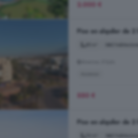
2.000 €
Piso en alquiler de 2
85 m²
2 habitacion
Almerimar, El Ejido
Ascensor
550 €
Piso en alquiler de 2
76 m²
2 habitacion