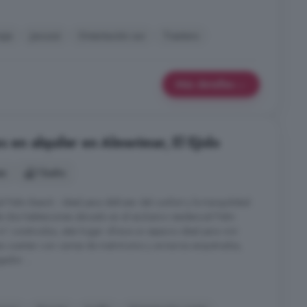
aje
Jacuzzi
Orientación sur
Trastero
Más detalles
s en alquiler en Almerimar, El Ejido
es
1 baño
 Palm Beach - Ideal para disfrutar del confort y la tranquilidad
 dos habitaciones ubicado en el exclusivo residencial Palm
² construidos, este hogar ofrece un espacio ideal para vivir
s cuentan con camas de matrimonio y armarios empotrados,
edor ...