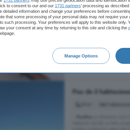
ur
1731 partners
may use precise geolocation data and identification 
madera, orientación norte sur, sue
ick to consent to our and our
1731 partners
’ processing as described 
acondicionado, ascensor, calefacc
detailed information and change your preferences before consenting
solárium, terraza, céntrico, super
te that some processing of your personal data may not require your 
t to such processing. Your preferences will apply to this website only
El Ejido Ciudad, Santo Doming
aw your consent at any time by returning to this site and clicking the
webpage.
Aire acondicionado
Asce
Piscina
Terraza
Manage Options
3.000 €
Piso de 2 habitacione
75 m²
2 habitacion
...
Piso
Piso
en Almerimar zona CO
habitación sencilla, un baño, prop
madera, orientación oeste, suelo de