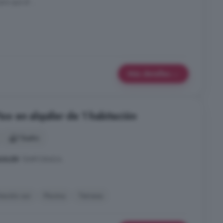
ere que el ...
Más detalles
iso en alquiler de 1 habitación
1 baño
UILER
TEMPORADA.
tación sur
Piscina
Terraza