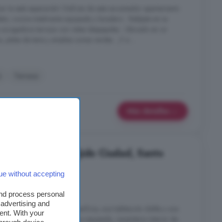
ar te está esperando! Disfruta de este encantador apartamento
o, cocina totalmente equipada y lavadero . Relájate en su
 acogedora terraza con vistas despejadas . Ubicado en un
 pistas de tenis y amplias zonas verdes . ¡Y a ...
s
Terraza
Más detalles
 habitaciones, El Ejido Ciudad, Santo
ue without accepting
es
1 baño
and process personal
 advertising and
to Domingo, 79 m. de superficie, una habitación doble y una
ent. With your
iedad en Buen estado, cocina equipada, carpinteria interior de