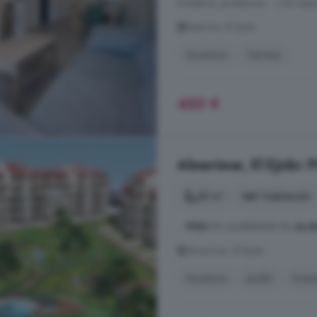
(maestros, profesores.. . ) Se requi
Balerma, El Ejido
Ascensor
Terraza
450 €
Almerimar, El Ejido: P
55 m²
1 habitación
...
PISO
EN ALMERIMAR EN
ALQ
Almerimar, El Ejido
Ascensor
Jardín
Orien