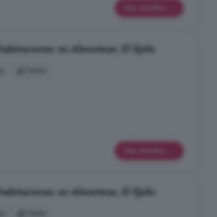
Más detalles
 habitaciones en Almerimar, El Ejido
es
1 baño
Más detalles
 habitaciones en Almerimar, El Ejido
es
1 baño