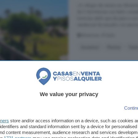
¡Tu refugio de verano en Almerim
de 2 dormitorios con baño complet
luminoso salón que da paso a una
residencial de ensueño con piscina,
Almerimar, El Ejido
Ascensor
Piscina
Teni
2.000 €
Piso en alquiler de 2
We value your privacy
Domingo
Contin
79 m²
2 habitacion
tners
store and/or access information on a device, such as cookies 
identifiers and standard information sent by a device for personalised
...
Piso
Ático en
El Ejido
zona San
 and content measurement, audience research and services developm
habitación sencilla, un baño, prop