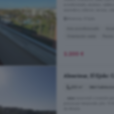
acondicionado, ascensor, calefacc
automático, solárium, terraza, co
Almerimar, El Ejido
Aire acondicionado
Asce
Orientación oeste
Piscina
2.200 €
Almerimar, El Ejido: 
352 m²
4 habitacio
...
casa
vacacional o inversión pa
precios por temporada. Julio: 10.
de Almería.