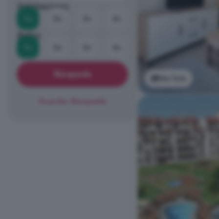
Habitaciones
1+
2+
3+
4+
Baños
1+
2+
3+
4+
Búsqueda
Ver foto
Guardar Búsqueda