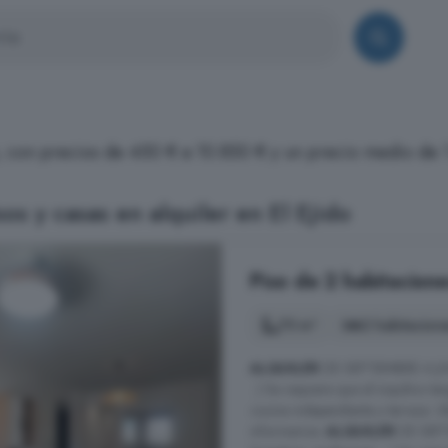
do, con precios de 450 € a 10.850 € y un precio medio de 
os y casas en alquiler en El Ejido
Piso de 2 habitacione
75 m²
2 habitacion
ALQUILER
DE SEPTIEMBRE A JUNI
. ) Se requiere que el inquilino t
cocina independiente y terraza. U
informamos.
ALQUILER
DE SEPT