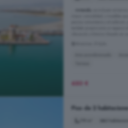
...
vivienda
, se incluyen armario
mayor comodidad, y muebles que 
piscina comunitaria y el solárium, 
también proporciona un espacio al 
Ubicación y Entorno Situado en una
Almerimar, El Ejido
Aire acondicionado
Asce
Terraza
650 €
Piso de 2 habitacione
119 m²
2 habitacio