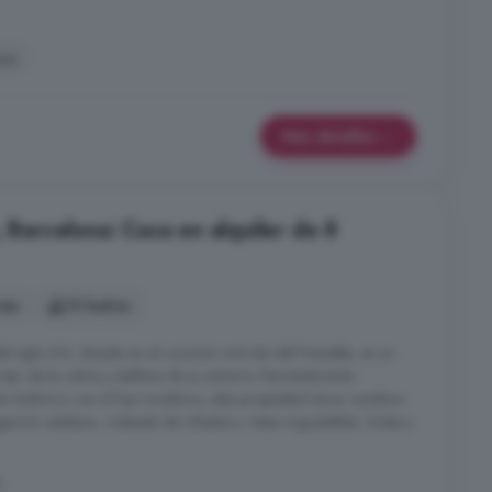
aza
Más detalles
, Barcelona: Casa en alquiler de 8
nes
12 baños
el siglo XVI, situada en el corazón vinícola del Penedés, es un
frutar de la calma y belleza de su entorno. Recientemente
to histórico con el lujo moderno, esta propiedad única combina
gancia catalana, rodeada de viñedos y vistas inigualables. Suites y
a