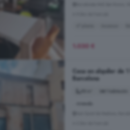
Barceloneta Molí den Rovira, V
A 9.3km de Font-rubí
4° planta
Ascensor
B
1.030 €
Casa en alquiler de 1
Barcelona
98 m²
1 habitación
...
vivienda
.
Sant Quintí de Mediona, Barce
A 5.3km de Font-rubí