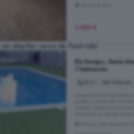
Fontrubí, Barcelona
1.100 €
en alquiler cerca de Font-rubí
Els Monjos, Santa Mar
1 habitación
45 m²
1 habitación
Finques Casanova lloga fantàstic p
parelles. La vivenda està formada
menjador i habitació amb armari e
comunitària! Es requereix passar f
Els Monjos, Santa Margarida I E