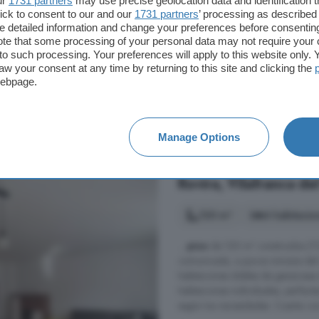
ur
1731 partners
may use precise geolocation data and identification 
Centre Vila, Vilafranca del Pen
ick to consent to our and our
1731 partners
’ processing as described 
A 9.4km de Font-rubí
detailed information and change your preferences before consenting
te that some processing of your personal data may not require your 
2° planta
Ascensor
B
t to such processing. Your preferences will apply to this website only
aw your consent at any time by returning to this site and clicking the
webpage.
1.200 €
Manage Options
Piso en alquiler de 4
Rovira, Vilafranca d
120 m²
4 habitacio
...
piso
de 120 m² construidos (112
comunicada, a pocos minutos del 
habitaciones dobles de generosa
habitaciones individuales, perfec
según tus necesidades. Cuenta con