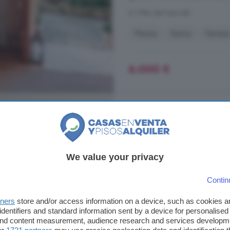
A 7.7km de Font-rubí
Piscina
Sauna
Terraza
6.000 €
Centre Vila, Vilafran
habitaciones
85 m²
3 habitacion
We value your privacy
...
piso
de obra nueva, situado en 
Contin
comodidades y ventajas de vivir en
colegios y transporte. La vivienda
tners
store and/or access information on a device, such as cookies 
vestidor y salida a una agradable 
identifiers and standard information sent by a device for personalised
perfectas para ...
 and content measurement, audience research and services developm