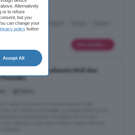
through device
edès
above. Alternatively
 or to refuse
consent, but you
alcón
Obra nueva
Parquet
Terraza
Trastero
. You can change your
privacy policy
button
Más detalles
Accept All
 habitaciones, Barceloneta Molí den
el Penedès
nes
2 baños
 m² útiles) se encuentra en una zona tranquila y bien
centro de Vilafranca del Penedès. La vivienda dispone de dos
s dimensiones que garantizan comodidad, así como dos
tas como despacho, cuarto para invitados o espacio adicional
 dos baños ...