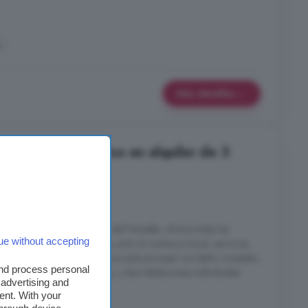
Más detalles
ca del Penedès: Piso en alquiler de 3
es
2 baños
pleno centro de Vilafranca del Penedès, ofrece todas las
ue without accepting
 una ubicación inmejorable, junto al comercio local, servicios,
 cuenta con 3 habitaciones: una suite principal con baño completo,
and process personal
y acogedora terraza privada, y dos habitaciones individuales
 advertising and
ent. With your