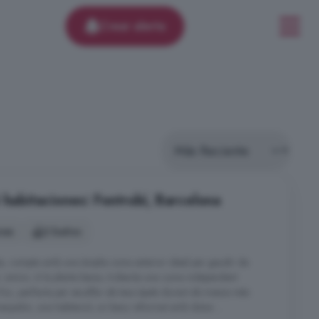
Crear alerta
 habitaciones: Fontrubí, Barcelona
nes
2 baños
tes, compta amb una àmplia zona exterior ideal per gaudir de
i amics. A la planta baixa, trobaràs una cuina independent
oc, perfecta per escalfar els teus àpats durant els mesos més
enjador, una habitació, un bany reformat amb dutxa ...