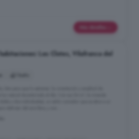
Más detalles
 habitaciones: Les Clotes, Vilafranca del
es
1 baño
, listo para que lo estrenes. Su orientación y amplitud de
 luz natural durante todo el día. Con sus 54 m², la vivienda
 doble y dos individuales), un salón comedor que se abre a un
a disfrutar del aire libre, y una ...
dès