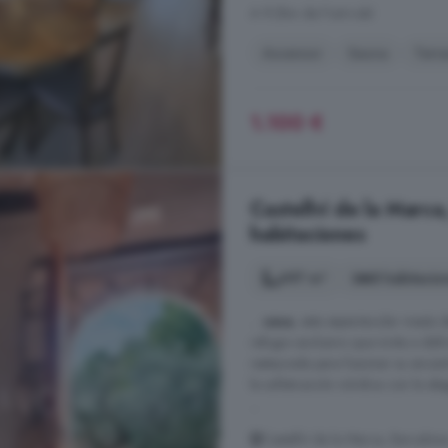
A 9.2km de Font-rubí
Ascensor
Sauna
Terr
1.100 €
Castellví de la Marca
habitaciones
697 m²
8 habitacio
...
casa
, esta espectacular masía d
refugio exclusivo que invita a dis
restaurada para fusionar su encan
la sofisticación nórdica con la ele
...
Castellví de la Marca, Barcelon