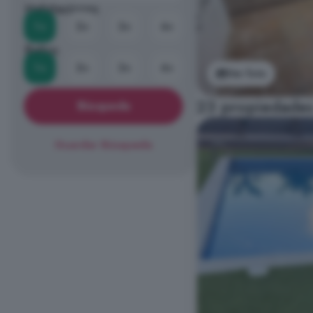
Habitaciones
1+
2+
3+
4+
Baños
1+
2+
3+
4+
Ver foto
23 propiedades 
Búsqueda
Guardar Búsqueda