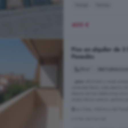
Garaje
Terraza
400 €
Piso en alquiler de 3
Penedès
78 m²
3 habitacion
...
piso
reformado y recién pintado
ventanales llenan cada estancia de
dispone de tres habitaciones (una
amplio balcón exterior, perfecto par
Les Clotes, Vilafranca del Pene
A 9.1km de Font-rubí