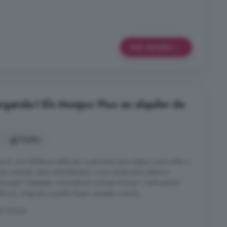
Más detalles
garida I Els Monjos: Piso en alquiler de
1 baño
is d, una habitació ideal per a persones que vulguin viure soles o
 per entrada, bany amb banyera, cuina americana oberta a
ncastat. Despeses comunitàries incloses al preu! I amb piscina
iltre d, Arag per a poder llogar aquesta vivenda.
ls Monjos