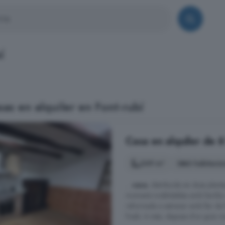
í
as en alquiler en Font-rubí
Casa en alquiler de 6
249 m²
6 habitacio
...
casa
, distribuïda en dues plan
moments inoblidables amb família 
reformada a estrenar amb llar de f
freds. A més, disposa d'un gran m