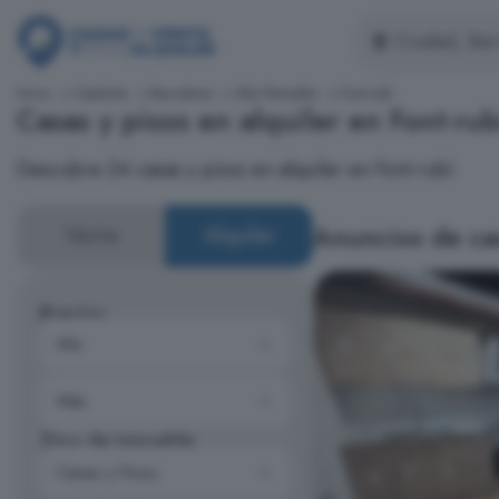
Inicio
Cataluña
Barcelona
Alto Penedés
Font-rubí
Casas y pisos en alquiler en Font-rub
Descubre 24 casas y pisos en alquiler en Font-rubí.
Anuncios de cas
Venta
Alquiler
Precios
Tipo de inmueble