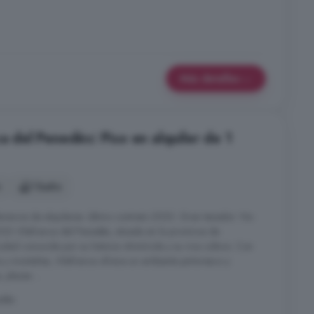
Más detalles
ca del Penedès: Piso en alquiler de 1
n
1 baño
erencia de alquileres: último contrato 2023. Gran tenedor: No.
23 Vilafranca del Penedès, situada en la provincia de
ad conocida por su historia vitivinícola y su rica cultura. Con
s y montañas, Vilafranca ofrece un ambiente pintoresco y
plazas ...
edès