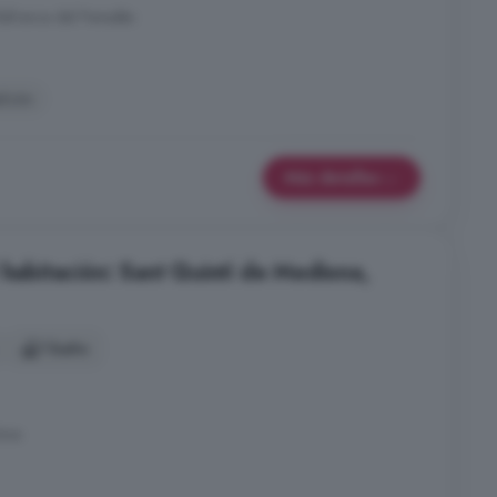
ilafranca del Penedès
alcón
Más detalles
 habitación: Sant Quintí de Mediona,
1 baño
lona