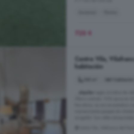
A 11.1km de Font-rubí
Ascensor
Piscina
725 €
Centre Vila, Vilafran
habitación
100 m²
1 habitació
...
alquiler
según el índice de ref
Último contrato: 1100 euros en 20
Barcelona, es una encantadora ciud
impresionantes paisajes de viñedo
acogedor. Sus calles adoquinadas, 
Centre Vila, Vilafranca del Pen