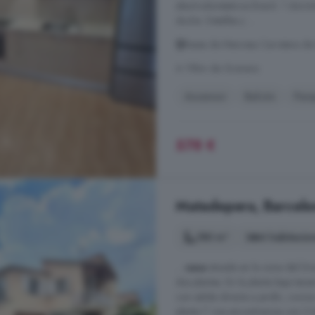
electrodomésticos Bosch. 1 dormit
ducha. Detalles y ...
Bases de Manresa Carretera de
A 19km de Granera
Ascensor
Balcón
Parq
578 €
Matadepera, Barcelon
180 m²
4 habitacio
...
casa
situada en la zona del Dr
dos plantas. En la planta baja t
con salida directa a jardín, cocin
planta 1º nos encontramos con 3 ha