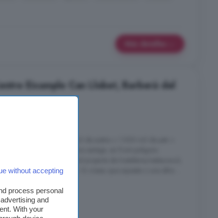
Más detalles
Centre Eixample Can Llobet, Barberà del
steleria/restauració. 1.100 m2 de sostre + 1.000 m2 de pati +
 (2000 ). A peu de carretera santiga, en front poligons
ona. Ideal per iniciar qualsevol projecte de hosteleria/restauració,
llaGrup gestionem confiança. Si creieu que aquesta o una altra ...
ue without accepting
berà del Vallès
and process personal
 advertising and
ent. With your