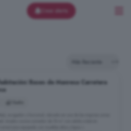
Crear alerta
 habitación: Bases de Manresa Carretera
sa
1 baño
les), acogedor y funcional, ubicado en una de las mejores zonas
eal: Amplia cocina-comedor de 18 m² con salida a balcón
i-americana equipada con muebles altos y bajos +