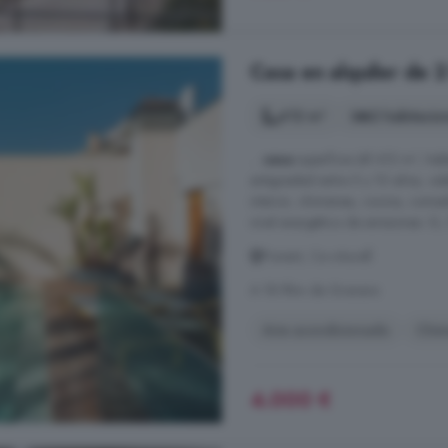
Casa en alquiler de 2
412 m²
2 habitacio
...
casa
superficie útil 412 m², hab
antigüedad entre 5 y 10 años, calef
interior, chimenea, cocina, comed
nivel energético de emisiones: G
Ponent, Ca nAurell
A 18.9km de Granera
Aire acondicionado
Chi
4.000 €