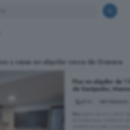
os y casas en alquiler cerca de Granera
Piso en alquiler de 1
de Santpedor, Manre
49 m²
1 habitación
Piso
exterior de 49 m² (48 m² úti
de Parada Nueva. Distribución id
orientado al suroeste. Cocina sem