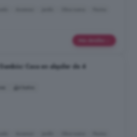
nado
Ascensor
Jardín
Obra nueva
Piscina
Más detalles
Gambús: Casa en alquiler de 4
nes
4 baños
nado
Ascensor
Jardín
Obra nueva
Piscina