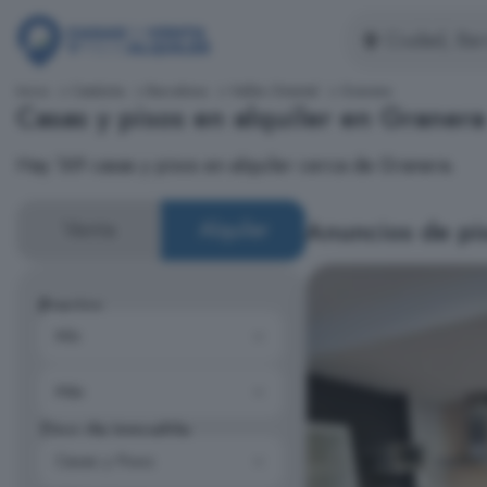
Inicio
Cataluña
Barcelona
Vallés Oriental
Granera
Casas y pisos en alquiler en Granera
Hay 169 casas y pisos en alquiler cerca de Granera.
Anuncios de pis
Venta
Alquiler
Precios
Tipo de inmueble