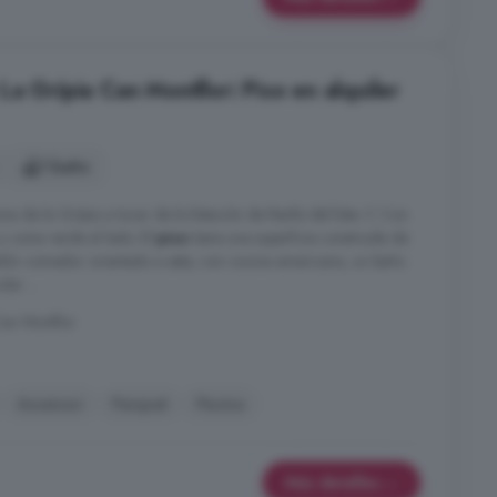
a Grípia Can Montllor: Piso en alquiler
1 baño
na de la Grípia a tocar de la Estación de Renfe del Este. C Con
y zona verde al lado. El
piso
tiene una superficie construida de
alón comedor orientado a este, con cocina americana, un baño
lar ...
Can Montllor
Ascensor
Parquet
Piscina
Más detalles