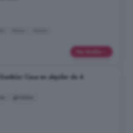
dín
Piscina
Terraza
Más detalles
Gambús: Casa en alquiler de 4
nes
4 baños