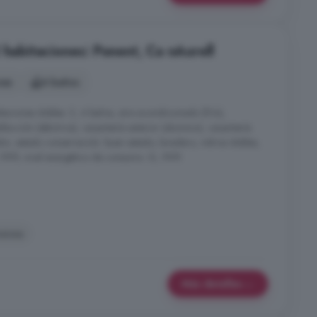
 habitaciones: Ponent, Ca nAurell
nes
4 baños
itaciones dobles: 2, 4 baños, aire acondicionado (frío),
acción (eléctrica), carpintería exterior (aluminio), carpintería
or, estado conservación: buen estado, lavadero, vidrios dobles,
, 999, nivel energético de consumo: G, 999.
menea
Más detalles