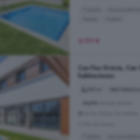
1° planta
Aire acondicio
Terraza
Trastero
3.111 €
Can Feu Gràcia, Can 
habitaciones
329 m²
4 habitacio
...
alquiler
de larga duración
Can Feu Gràcia, Can Gambús
A 21km de Granera
1° planta
Aire acondicio