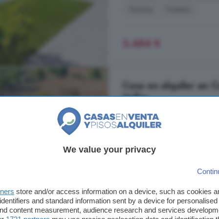
Terraza
Trastero
3.484 €
Casa en alquiler en 
Vallès
1100 m²
4 baños
Masia en lloguer destinada per ho
We value your privacy
opcionals 2.000 m2 de pk exterior
industrials i a 15 minuts de Barcel
amb moltes possibilitats. A Sisque
Contin
Centre Eixample Can Llobet, Bar
tners
store and/or access information on a device, such as cookies 
identifiers and standard information sent by a device for personalised
A 24.3km de Granera
 and content measurement, audience research and services developm