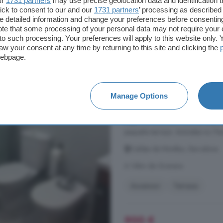
ur
1731 partners
may use precise geolocation data and identification 
ick to consent to our and our
1731 partners
’ processing as described 
detailed information and change your preferences before consenting
12.800 €
te that some processing of your personal data may not require your 
t to such processing. Your preferences will apply to this website only
aw your consent at any time by returning to this site and clicking the
webpage.
Piso en alquiler de 3
Barcelona
Manage Options
76 m²
3 habitacion
Piso
con ascensor, de tres habit
pequeña terraza. Animales no. Pa
Caldes de Montbui, Barcelona
A 14km de Granera
Ascensor
Terraza
900 €