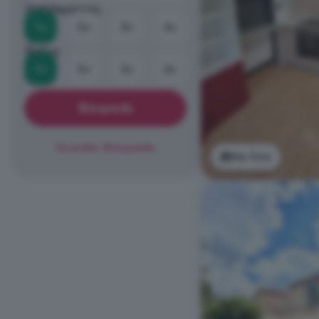
Habitaciones
1+
2+
3+
4+
Baños
1+
2+
3+
4+
Búsqueda
Guardar Búsqueda
Ver foto