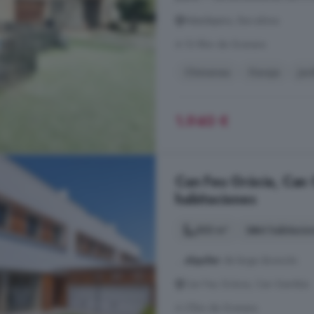
Matadepera, Barcelona
A 13.9km de Granera
Chimenea
Garaje
Jar
1.940 €
Can Feu Gràcia, Can 
habitaciones
303 m²
4 habitacio
...
alquiler
de larga duración.
Can Feu Gràcia, Can Gambús
A 21km de Granera