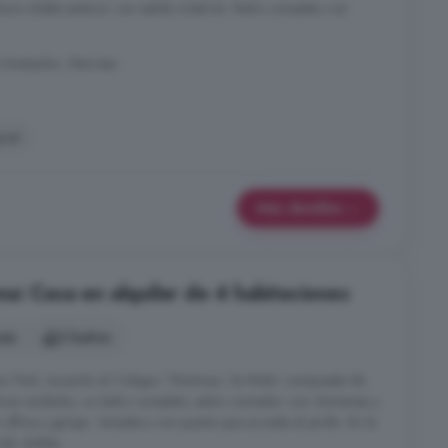
orio doble exterior con salida a balcón. Baño completo con
 Santpedor, Manresa
uet
Más detalles
a: Casa en alquiler de 4 habitaciones
nes
2 baños
ac Park, tocando al Colegio "Montcau i la Mola! compuesta de
enemos recibidor, un baño completo, salon comedor con chimenea y
a office y garaje - lavadero con puerta que accede al jardín. En la
b. dobles ...