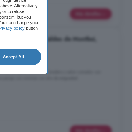
through device
above. Alternatively
 or to refuse
Más detalles
consent, but you
. You can change your
privacy policy
button
 habitaciones en Caldes de Montbui,
Accept All
es
1 baño
aciones, un baño, cocina con lavadero y salon comedor con
ra pareja con nominas con año de antgüedad.
Más detalles