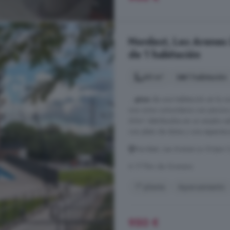
Nordest, Les Arenes L
de 1 habitación
60 m²
1 habitación
...
piso
de una habitación en la zo
una zona comunitaria con piscina 
60m² distribuidos en un amplio s
con plato de dutxa y una espectacu
Nordest, Les Arenes La Grípia 
A 17.7km de Granera
1° planta
Aparcamiento
950 €