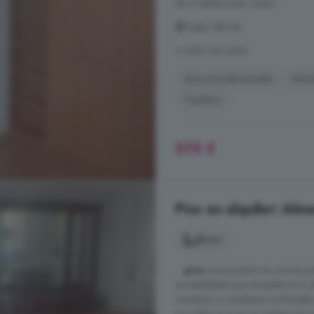
de 3 habitaciones. Suelo ...
Oeste, Mérida
A 24km de Lobón
Aire acondicionado
Amu
Trastero
575 €
Piso en alquiler: Alm
80 m²
...
piso
se encuentra en una tercera
accesibilidad que necesitas en tu
mantener un ambiente confortable 