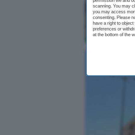
permission we and o
scanning. You may cl
you may access more 
consenting. Please no
have a right to objec
preferences or withdr
at the bottom of the 
Ver foto