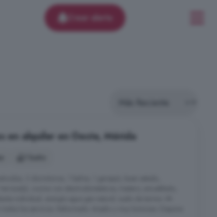
Crear alerta
s en alquiler en Oeste, Mérida
es
1 baño
ruidos, 3 dormitorios, 1 baños, 1 garaje/s, buen estado,
 1 terraza(s), cocina con electrodomésticos, trastero, amueblado,
iente individual, energía agua gas natural, suelo de tarima. MI
todos los servicios. Reformado. Amplio y muy luminoso. Dispone