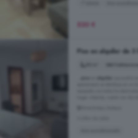
1° planta
Aire acondicio
520 €
Piso en alquiler de 3
90 m²
3 habitacion
...
piso
en
alquiler
que podría se
apartamento se distribuye en un lum
equipada con todos los electrodom
hogar. Además, cuenta con dos do
Almendralejo, Badajoz
A 25km de Lobón
Aire acondicionado