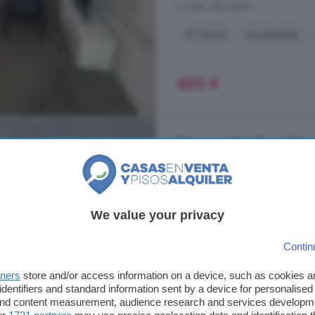
A 26km de Lobón
4° planta
Amueblado
400 €
Piso en alquiler, Alm
40 m²
...
piso
en
alquiler
que combina c
We value your privacy
hermosa ciudad. Este espacioso i
cada rincón ha sido pensado par
Contin
equipada, es un lugar ideal para
electrodomésticos de última ...
tners
store and/or access information on a device, such as cookies 
Almendralejo, Badajoz
identifiers and standard information sent by a device for personalised
 and content measurement, audience research and services developm
A 25.3km de Lobón