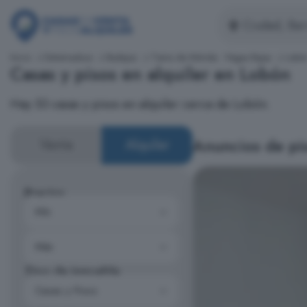
Inicio
Extremadura
Badajoz
Tierra de Mérida - Vegas Bajas
Lobó
Casas y pisos en alquiler en Lobón
Hay 53 casas y pisos en alquiler cerca de Lobón.
Anuncios de pis
Venta
Alquiler
Precios
Tipo de inmueble