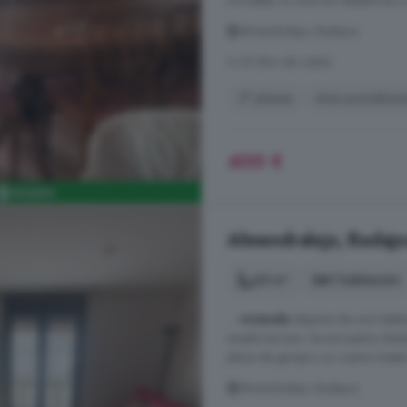
inmueble, la zona es residencial y 
Almendralejo, Badajoz
A 25.2km de Lobón
3° planta
Aire acondicio
400 €
Almendralejo, Badajoz
65 m²
1 habitación
...
vivienda
dispone de una habita
amplia terraza. Se encuentra dot
plaza de garaje y un cuarto traster
Almendralejo, Badajoz