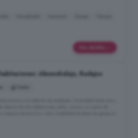
nado
Amueblado
Ascensor
Garaje
Terraza
Más detalles
 habitaciones: Almendralejo, Badajoz
es
1 baño
ado próximo a la estación de autobuses, Universidad Santa Ana y
nda dispone de dos habitaciones, salón, cocina y un cuarto de
 maquina de aire frio y calor. Posibilidad de plaza de garaje no