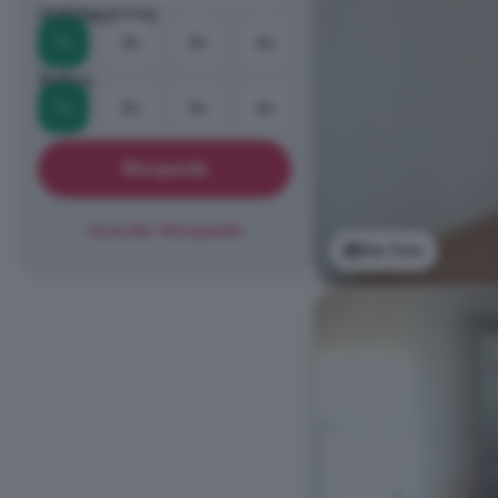
Habitaciones
1+
2+
3+
4+
Baños
1+
2+
3+
4+
Búsqueda
Guardar Búsqueda
Ver foto