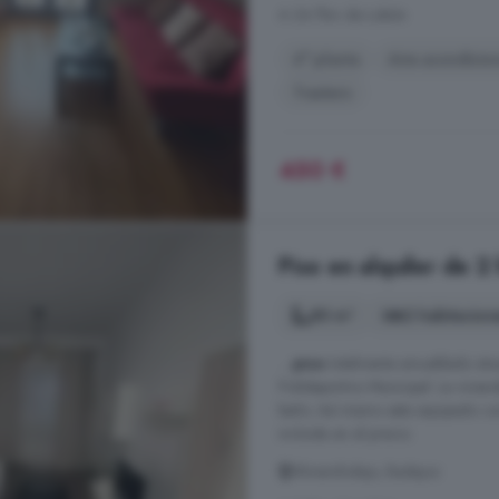
A 24.7km de Lobón
4° planta
Aire acondicio
Trastero
450 €
Piso en alquiler de 2
80 m²
2 habitacion
...
piso
totalmente amueblado situ
Polideportivo Municipal. La vivie
baño. Así mismo esta equipado con
incluida en el precio.
Almendralejo, Badajoz