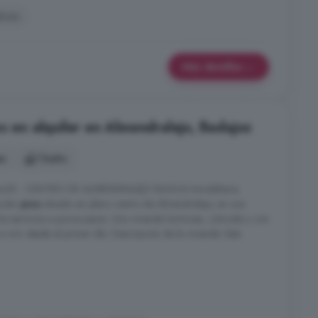
lcón
Más detalles
s en alquiler en Almendralejo, Badajoz
es
1 baño
LES - CENTRO DE ALMENDRALEJO BAGUA Inmobiliaria
cular
piso
situado en pleno centro de Almendralejo, en una
los servicios a pocos pasos. Una vivienda luminosa, cómoda y con
a vivir desde el primer día. Descripción de la vivienda: Este