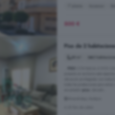
1° planta
Ascensor
Ba
500 €
Piso de 2 habitacione
85 m²
2 habitacion
...
PISO
CON Balcón A DOS CAL
presenta en exclusiva este especta
ubicación privilegiada con todos 
todas las prestaciones para entrar 
encantador
piso
, ubicado ...
Almendralejo, Badajoz
A 25.1km de Lobón