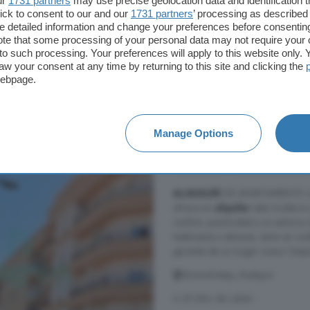
ur
1731 partners
may use precise geolocation data and identification 
ick to consent to our and our
1731 partners
’ processing as described 
Aire acondicionado
Asce
detailed information and change your preferences before consenting
te that some processing of your personal data may not require your 
t to such processing. Your preferences will apply to this website only
aw your consent at any time by returning to this site and clicking the
495 €
webpage.
Piso en alquiler de 1
Manage Options
45 m²
1 habitación
ALQUILER
DE APARTAMENTO A E
ofrece en
alquiler
este moderno a
confort, practicidad y un entorno 
totalmente a estrenar, tanto en m
garantía de un hogar nuevo. Dispo
Almendralejo, Badajoz
A 25.3km de Lobón