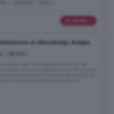
nado
Amueblado
Balcón
Más detalles
 habitaciones en Almendralejo, Badajoz
es
2 baños
r tu próximo hogar. Con un amplio espacio de 90 m², este
inoso salón que te invita a relajarte tras un largo día. La cocina,
ésticos necesarios, aporta funcionalidad y estilo al corazón del
rmitorios de generosas dimensiones, ideal para una ...