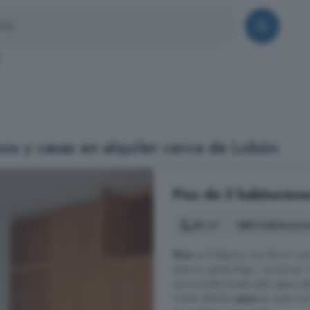
n
os y casas en alquiler cerca de Lobón
Piso de 3 habitacione
86 m²
3 habitacion
Piso
en Polígono, con 86 m² const
exterior, planta Baja, 1 armarios,
aire acondicionado split, agua cal
CASA AlQUILa
piso
en zona con 