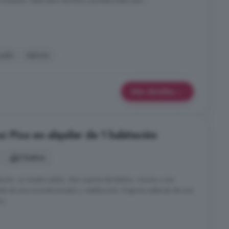
tranquila, ideal para familias y profesionales que ...
nado
Balcón
Más detalles
: Piso en alquiler de 1 habitación
2 baños
ción, un amplio salón, dos cuartos de baños, cocina y una
ada de aire acondicionado y calefacción. Dispone además de una
o.