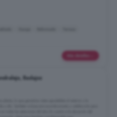
eblado
Garaje
Reformado
Terraza
Más detalles
endralejo, Badajoz
 planta, lo que garantiza vistas agradables al exterior y la
 día a día. También incluye aire acondicionado y calefacción para
en todas las estaciones del año. En cuanto a la ubicación del