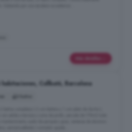
n. Subiendo por una escalera accedemos ...
aza
Más detalles
 habitaciones, Collbató, Barcelona
nes
3 baños
 3 baños completos ( 2 con bañera y 1 con plato de ducha ),
con salida a terraza y zona de jardín, parcela de 179m2 toda
 mantenimiento, suelo de parquet y gres, ventanas de aluminio
adera, semiamueblada ( comedor queda ...