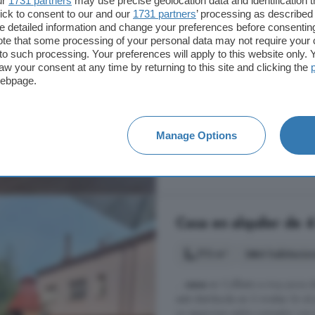
ur
1731 partners
may use precise geolocation data and identification 
cuadrados. Con cuatro dormitorio
ick to consent to our and our
1731 partners
’ processing as described 
confort en un entorno de tranquilid
detailed information and change your preferences before consenting
Sant Esteve Sesrovires, Barcelo
te that some processing of your personal data may not require your 
t to such processing. Your preferences will apply to this website only
A 4km de Masquefa
aw your consent at any time by returning to this site and clicking the
webpage.
Aire acondicionado
Balc
Piscina
Terraza
Manage Options
3.900 €
Casa en alquiler de 4
173 m²
4 habitacio
...
casa
en Collbato a muy poca di
está distribuida en 2 niveles: En e
un espacioso salón-comedor con s