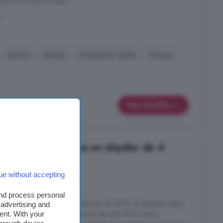
 una terraza privada ...
a
Balcón
Bañera
Orientación oeste
Terraza
Más detalles
s, Barcelona: Casa en alquiler de 4
ue without accepting
nes
4 baños
and process personal
rovires. Esta propiedad, construida en 2025, se extiende sobre
 advertising and
habitable y se sitúa en un terreno de unos 950 metros
ent. With your