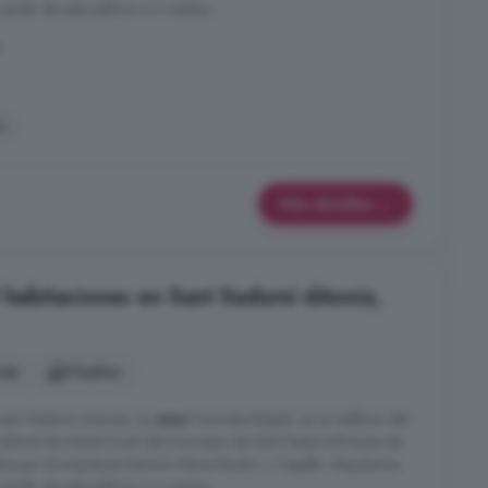
jardín de este edificio a 4 vientos ...
a
ín
Más detalles
9 habitaciones en Sant Sadurní dAnoia,
nes
5 baños
sant Sadurní d´anoia. La
casa
Formosa Ragué, es un edificio del
ultural de interés local del municipio de Sant Sadurníd´anoia de
dos por el arquitecto Ramón Maria Riudor y Capella. Alquilamos
jardín de este edificio a 4 vientos ...