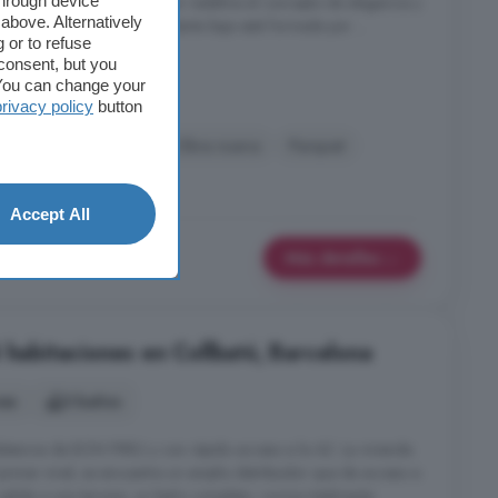
through device
s y cuatro baños, este hogar redefine el concepto de elegancia y
above. Alternatively
ad absoluta. Al entrar, la planta baja está formada por ...
 or to refuse
na
consent, but you
. You can change your
privacy policy
button
ón
Golf
Jardín
Obra nueva
Parquet
Accept All
Más detalles
 habitaciones en Collbató, Barcelona
nes
3 baños
stancia de BON PREU y con rápido acceso a la A2. La vivienda
l primer nivel, se encuentra un amplio distribuidor que da acceso a
alida a una terraza; un baño completo; cocina totalmente