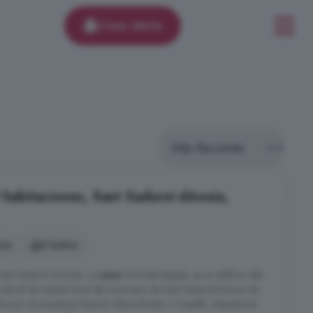
Crear alerta
 habitaciones, Sant Sadurní dAnoia,
nes
6 baños
sant Sadurní d´anoia. La
casa
Formosa Ragué, es un edificio del
ultural de interés local del municipio de Sant Sadurníd´anoia de
dos por el arquitecto Ramón Maria Riudor y Capella. Alquilamos