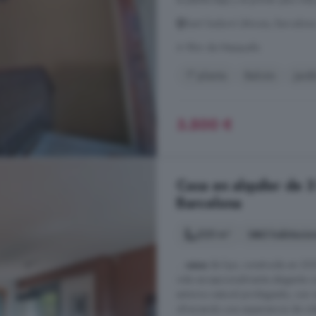
Sant Sadurní dAnoia, Barcelon
A 9km de Masquefa
1° planta
Balcón
Jard
3.500 €
Casa en alquiler de 3
Barcelona
225 m²
3 habitacio
...
casa
de lujo, construida en 20
vida excepcionalmente elegante co
entorno natural privilegiado, con 
ofreciendo una experiencia de vid