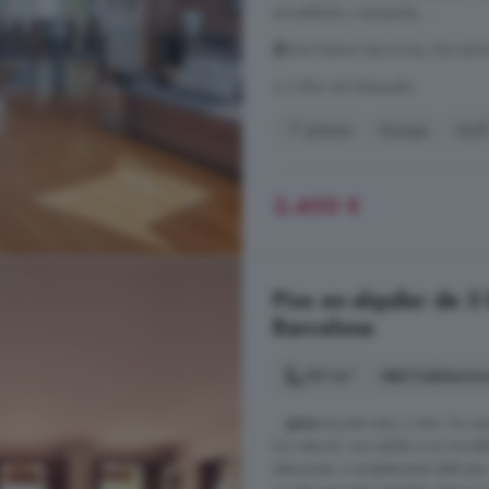
amueblada y equipada, ...
Sant Esteve Sesrovires, Barcelo
A 2.5km de Masquefa
1° planta
Garaje
Golf
2.400 €
Piso en alquiler de 3
Barcelona
161 m²
3 habitacio
...
piso
es justo eso, y más. Te cu
luz natural, con salida a un increí
descansar o simplemente disfrutar