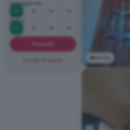
Habitaciones
1+
2+
3+
4+
Baños
1+
2+
3+
4+
Búsqueda
Ver foto
Guardar Búsqueda