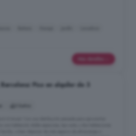
bacoa
Bañera
Garaje
Jardín
Lavadora
Más detalles
Barcelona: Piso en alquiler de 3
es
2 baños
durní d Anoia! Con una distribución pensada para aprovechar
n una habitación doble espaciosa, tipo suite, y dos habitaciones
la familia, o bien disponer de más espacio de almacenaje o