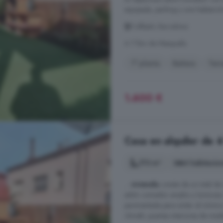
equipada, parking y una habitació
Collbató, Barcelona
A 7.1km de Masquefa
1° planta
Bañera
Terr
1.600 €
Casa en alquiler de 4
173 m²
4 habitacio
...
vivienda
consta de un total de
salón comedor amplio y luminoso 
pavimentada para evitar el mínimo
climalit, puertas interiores de m