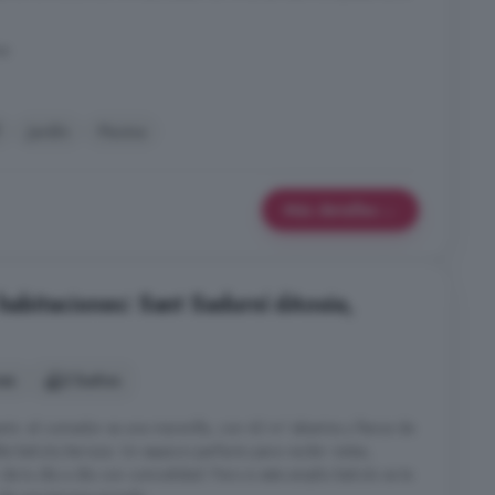
na
Jardín
Piscina
Más detalles
 habitaciones: Sant Sadurní dAnoia,
nes
2 baños
ento: el comedor es una maravilla, con 42 m² abiertos y llenos de
ble balcón/terraza. Un espacio perfecto para recibir visitas,
 de tu día a día con comodidad. Pero si este amplio balcón se te