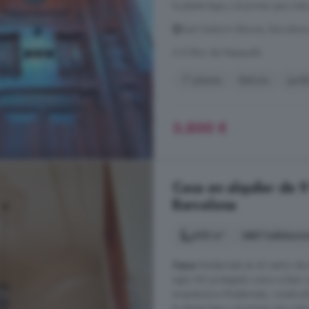
la planta baja y el primer piso más 
Sant Sadurní dAnoia, Barcelon
A 8.9km de Masquefa
1° planta
Balcón
Jard
3.500 €
Casa en alquiler de 
Barcelona
655 m²
9 habitacio
Casa
Modernista en el centro de 
siglo XIX protegido como a bien c
arquitectura Modernista, construi
la planta baja y el primer piso más 