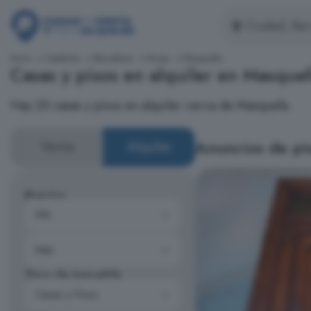
Inicio
Cataluña
Barcelona
Anoia
Masquefa
Casas y pisos en alquiler en Masque
Hay 25 casas y pisos en alquiler cerca de Masquefa.
Anuncios de pis
Venta
Alquiler
Precios
Tipo de inmueble