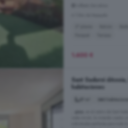
Collbató, Barcelona
A 7.3km de Masquefa
2° planta
Balcón
Bar
Parquet
Terraza
1.600 €
Sant Sadurní dAnoia, 
habitaciones
87 m²
3 habitacion
...
piso
, en el centro de Sant Sa
cada rincón, la vivienda cuenta co
individuales perfectas para toda 