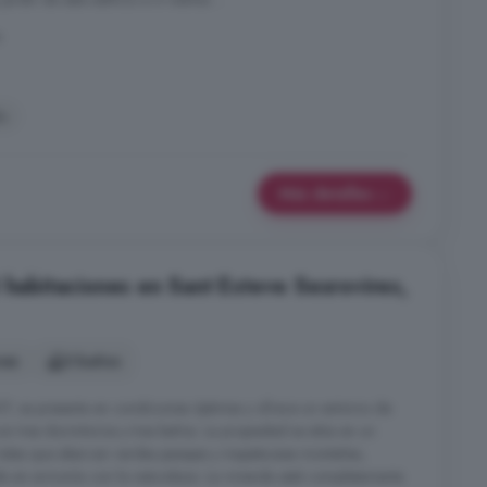
a
ín
Más detalles
 habitaciones en Sant Esteve Sesrovires,
nes
3 baños
07, se presenta en condiciones óptimas y ofrece un entorno de
n tres dormitorios y tres baños. La propiedad se sitúa en un
vistas que abarcan verdes paisajes y majestuosas montañas,
a en armonía con la naturaleza. La vivienda está completamente