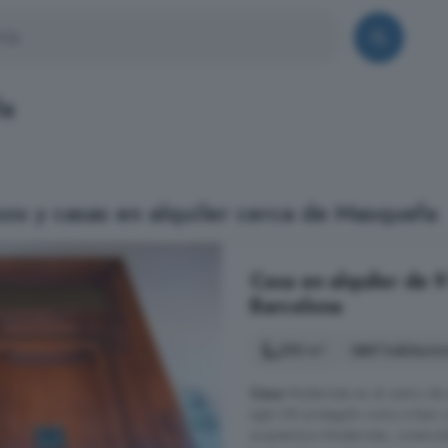
fa
os y casas en alquiler cerca de Masquefa
Casa en alquiler de 9
Barcelona
550 m²
9 habitacio
Casa
Modernista en el centro de 
siglo XIX protegido como a bien c
arquitectura Modernista, construi