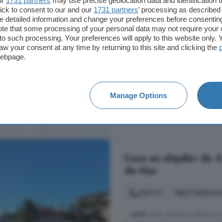
ur
1731 partners
may use precise geolocation data and identification 
ick to consent to our and our
1731 partners
’ processing as described 
Piso
para temporada de verano D
detailed information and change your preferences before consenting
por 2650 euros 02/08 al 02/08
te that some processing of your personal data may not require your 
dentro del pueblo. Situado dentro
t to such processing. Your preferences will apply to this website only
con salida al balcón y cocina inte
aw your consent at any time by returning to this site and clicking the
webpage.
Centre, Sant Pol de Mar
2° planta
Ascensor
B
Manage Options
A consultar
Casa en alquiler de 4
de Mar
240 m²
4 habitacio
...
casa
a tres vientos te ofrece un