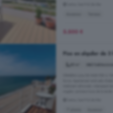
Centre, Sant Pol de Mar
Ascensor
Terraza
5.500 €
Piso en alquiler de 3
85 m²
3 habitacion
PRIMERA Línia DE MAR PER A TEM
Euros. Apartament amb sala d'estar
totalment reformats i interessant t
migdia i primera hora de la tarda.
Centre, Sant Pol de Mar
1° planta
Ascensor