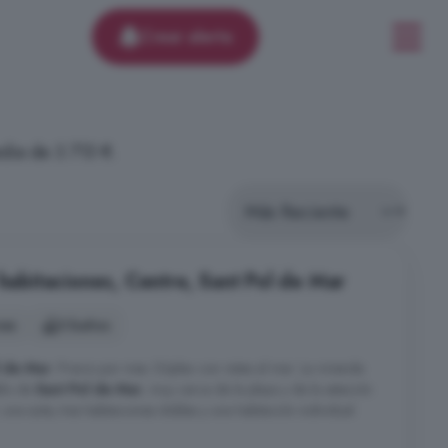
Crear alerta
dia de 3.715 €.
 habitaciones, Centre, Sant Pol de Mar
nes
3 baños
l de Mar
. Precio por mes. Dúplex con vistas al mar. La vivienda
blo de
Sant Pol de Mar
, muy cerca de la playa y de la estación
una suite, tres habitaciones dobles y una habitación individual.