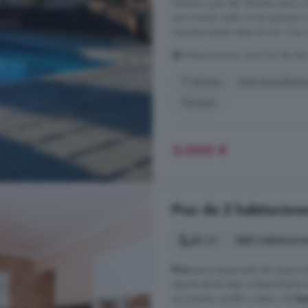
minutos a pie del vibrante centro d
que inunda cada rincón gracias a 
impresionantes vistas al mar. Con 
Urbanitzacions, Sant Pol de Ma
1° planta
Aire acondicio
Terraza
3.000 €
Piso de 2 habitacione
84 m²
2 habitacion
Piso
para temporada de verano Ju
alquila planta baja independiente
encantador pueblo costero de
Sa