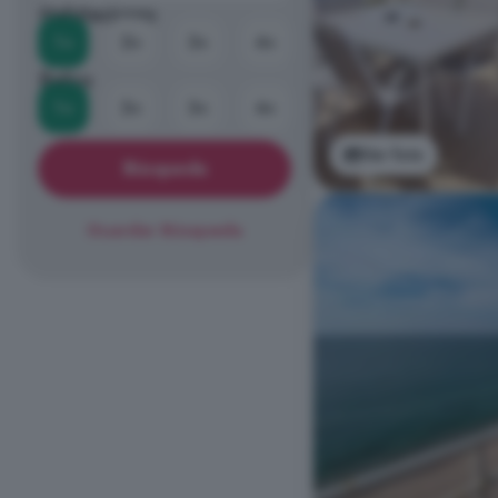
Habitaciones
1+
2+
3+
4+
Baños
1+
2+
3+
4+
Ver foto
Búsqueda
Guardar Búsqueda