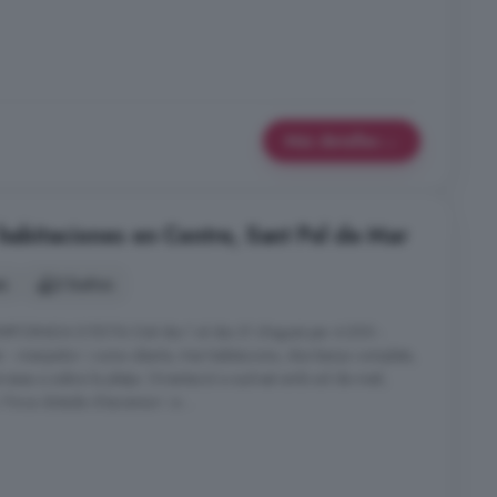
Más detalles
 habitaciones en Centre, Sant Pol de Mar
es
2 baños
PORADA D'ESTIU Del dia 1 al dia 31 d'agost per 4.200.-
 - menjador i cuina oberta, tres habitacions, dos banys complets,
errassa a sobre la platja. Orientació a sud-est amb sol de matí,
 Finca dotada d'ascensor i a ...