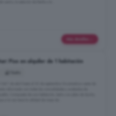
 centro, la estación de Renfe y la ...
Más detalles
ar: Piso en alquiler de 1 habitación
1 baño
 de abril hasta el 30 de septiembre. Encantadora casita de
nte reformada con todas las comodidades y acabados de
 pueblo. Compuesta de una habitación, baño con plato de ducha,
 a la vez tiene la utilidad de mesa de ...