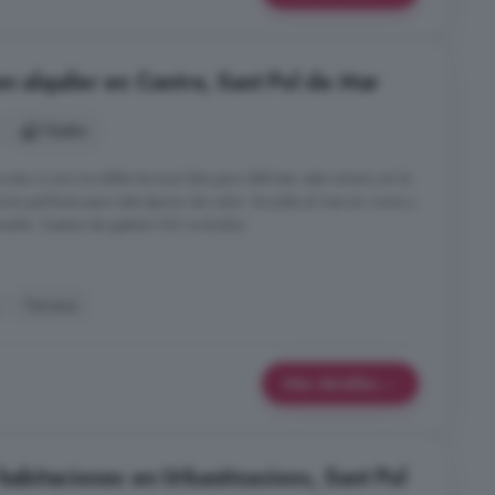
en alquiler en Centre, Sant Pol de Mar
1 baño
ceso a una increíble terraza lista para disfrutar este verano en la
na perfecta para esta época de calor. Se pide el mes en curso y
antía. Gastos de gestión NO incluidos.
Terraza
Más detalles
 habitaciones en Urbanitzacions, Sant Pol