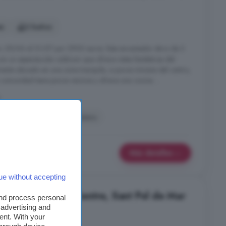
es
2 baños
. 29/06 al 31/07 por 2900 euros. Este encantador ático de 2
n un espectacular solárium que ofrece vistas fantásticas del
mente ubicado en una zona tranquila, a pocos minutos del centro,
La comunidad tiene pocos vecinos y ofrece una cocina ...
r
vajillas
Piscina
Trastero
Más detalles
ue without accepting
s en alquiler en Centre, Sant Pol de Mar
and process personal
 advertising and
ent. With your
es
1 baño