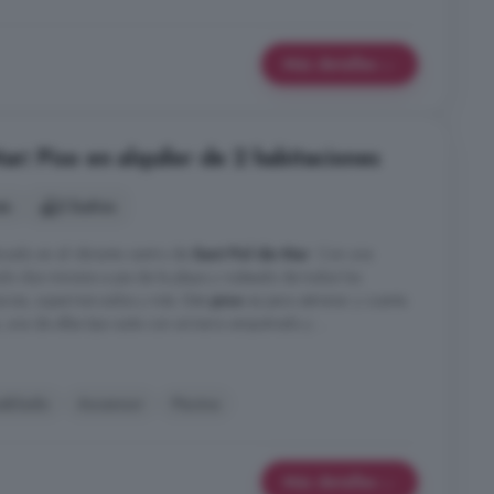
Más detalles
ar: Piso en alquiler de 2 habitaciones
es
2 baños
cado en el vibrante centro de
Sant Pol de Mar
. Con una
solo dos minutos a pie de la playa y rodeado de todos los
macias, supermercados y más. Este
piso
es para estrenar y cuenta
una de ellas tipo suite con armario empotrado y ...
eblado
Ascensor
Piscina
Más detalles