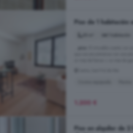
Piso de 1 habitación 
53 m²
1 habitación
...
piso
. El inmueble cuenta con ac
que nos encontramos con una pisci
un mes de fianza + un mes de gar
Centre, Sant Pol de Mar
Cocina equipada
Piscina
1.200 €
Piso en alquiler de 2