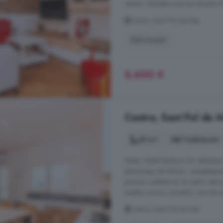
verano. Situada a pocos minutos del
Centre, Sant Pol de Mar
Reformado
5.600 €
Centre, Sant Pol de M
50 m²
1 habitación
PARA TEMPORADA DE VERANO Del 1
planta baja de 50m2, completame
primera calidad en el centro del
amplia cocina comedor con isla que
Centre, Sant Pol de Mar