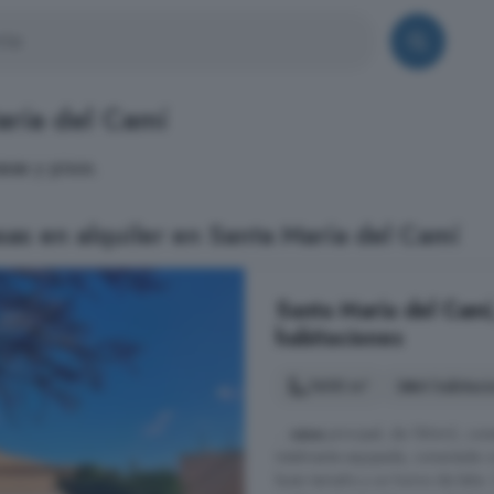
aría del Camí
sas y pisos.
as en alquiler en Santa María del Camí
Santa María del Camí,
habitaciones
1600 m²
4 habitaci
...
casa
principal, de 186m2, cons
totalmente equipada, conectada c
buen tamaño y un horno de leña. C