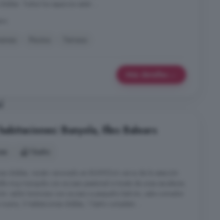
dobles. Todos los espacios están ...
ars
menea
Piscina
Terraza
Más detalles
í
habitaciones: Bunyola, Illes Balears
nes
1 baño
ones dobles, recién renovado en BUNYOLA cerca de la estación
alle muy tranquila con acceso peatonal a través de unas escaleras.
ución: salón luminoso con acceso a pequeño balcón, sala-comedor
nueva, 3 habitaciones dobles, 1 baño completo ...