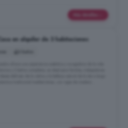
Más detalles
 Casa en alquiler de 3 habitaciones
ones
2 baños
edra ofrece una experiencia auténtica y acogedora de la vida
orios y 2 baños completos, es ideal para familias, trabajadores
see disfrutar de la calma y la belleza natural de la isla a largo
uitectura tradicional mediterránea, con vigas de madera ...