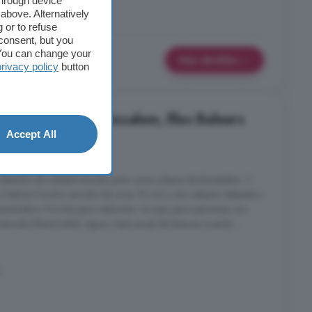
through device
Piscina
Terraza
above. Alternatively
 or to refuse
consent, but you
. You can change your
Más detalles
privacy policy
button
habitaciones, Binissalem, Illes Balears
Accept All
nes
2 baños
cabados de calidad situada junto zona urbana de Binissalem. 3
 2 baños Porche cerrado de unos 70 m2 y otro abierto delantero.
 automático. Porche para vehículos. Acceso para personas con
cotas Electricidad, agua y tasa anual de basuras a parte. ...
í