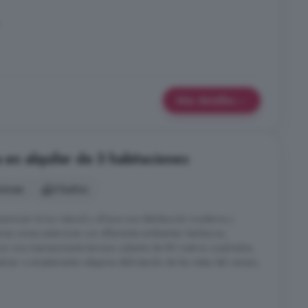
Más detalles
a en alquiler de 3 habitaciones
ciones
3 baños
ximizar la luz natural y ofrece una distribución moderna y
rias zonas exteriores con diferentes ambientes: barbacoa,
 con una impresionante terraza cubierta de 80 metros cuadrados,
ializar o simplemente relajarse disfrutando de las vistas del campo,