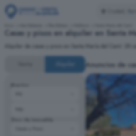
Inicio
Islas Baleares
Illes Balears
Mallorca
Santa María del Camí
Casas y pisos en alquiler en Santa M
Alquiler de casas y pisos en Santa María del Camí: 28 ca
Anuncios de cas
Venta
Alquiler
Precios
Tipo de inmueble