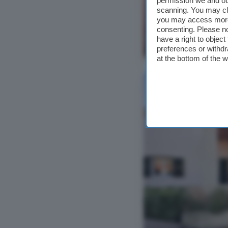
permission we and o
scanning. You may cl
you may access more 
consenting. Please no
have a right to objec
preferences or withdr
Ver foto
at the bottom of the 