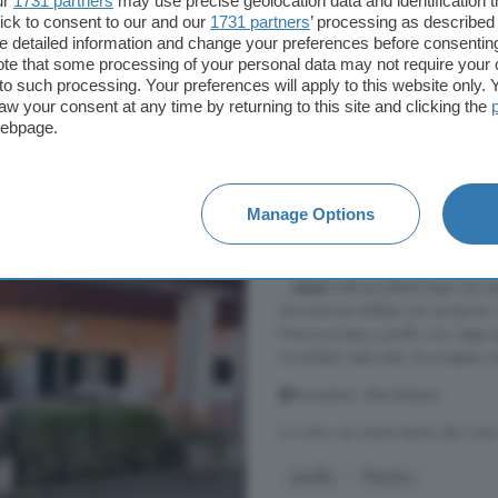
ur
1731 partners
may use precise geolocation data and identification 
Aparcamiento
Jardín
ick to consent to our and our
1731 partners
’ processing as described 
detailed information and change your preferences before consenting
te that some processing of your personal data may not require your 
t to such processing. Your preferences will apply to this website only
2.800 €
aw your consent at any time by returning to this site and clicking the
webpage.
Casa en alquiler de 3 
Manage Options
295 m²
3 habitacio
...
casa
toda en planta baja con a
dormitorios dobles con armarios.
Piscina propia y jardín con riego
movilidad reducida. Se aceptan mas
Binissalem, Illes Balears
A 4.6km de Santa María del Cam
Jardín
Piscina