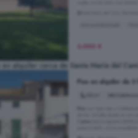
cuales, uno en suite y con duchas 
Santa María del Camí, Illes Bale
Aire acondicionado
Chi
3.000 €
en alquiler cerca de Santa María del Cam
Piso en alquiler de 3 
123 m²
3 habitacio
Piso
con vigas vista y 3 habitaci
de tren. Se halla situado en una c
El
piso
tiene la siguiente distrib
anexa al salón, cocina amueblada 