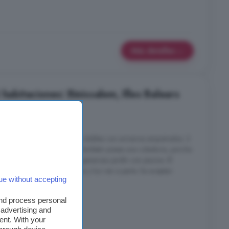
Más detalles
habitaciones: Binissalem, Illes Balears
nes
2 baños
sola planta en: 3 habitaciones dobles con armarios empotrados. 2
omedor amplio y luminoso. También posee una coladuria, porche
o cubierto. Dispone de un generoso jardín con piscina. El
 se incluye en el precio. Agua y luz van a parte. Se aceptan
ue without accepting
and process personal
 advertising and
ent. With your