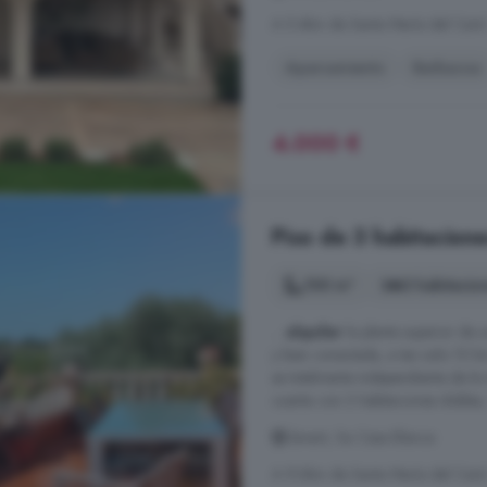
A 5.4km de Santa María del Camí
Aparcamiento
Barbacoa
4.000 €
Piso de 3 habitacione
100 m²
3 habitacio
...
alquiler
la planta superior de 
y bien conectada, a tan solo 10 k
es totalmente independiente de la 
cuenta con 2 habitaciones dobles, 
Llevant, Sa Casa Blanca
A 9.6km de Santa María del Cam