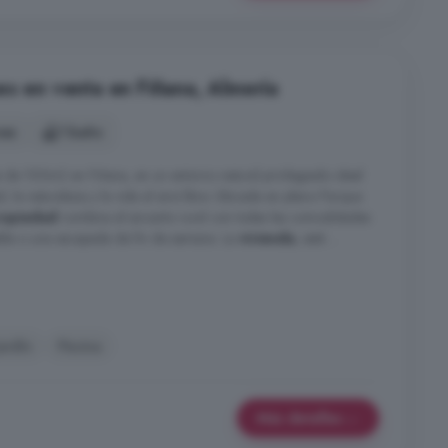
es en venta en Fiñana, Almería
nes
1 baño
de 100m2 en Fiñana, en un entorno natural privilegiado ideal
, la naturaleza y la vida al aire libre. Ubicada en pleno Parque
ropiedad
combina el encanto rural con todas las comodidades
able o una escapada de fin de semana. La
vivienda
, está ...
Jardín
Piscina
Más detalles