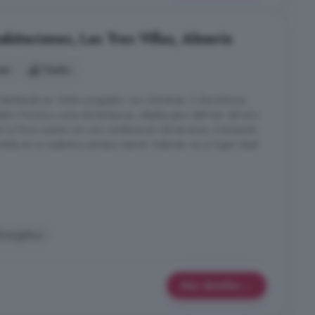
bitaciones, Las Tres Villas, Almería
nes
1 baño
 distribuida en: Salón acogedor con chimenea. 3 dormitorios
eto. Porche y zona de barbacoa, ideales para disfrutar del aire
des La finca cuenta con una combinación de terrenos, incluyendo
dola en un auténtico paraíso natural. Además, es un lugar ideal
Energético
Más detalles