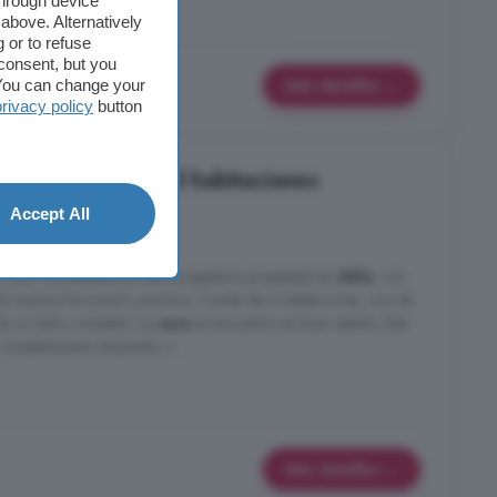
through device
above. Alternatively
 or to refuse
consent, but you
Más detalles
. You can change your
privacy policy
button
Casa en venta de 5 habitaciones
Accept All
nes
a vida Te presentamos esta acogedora propiedad en
Abla
, con
de manera funcional y práctica. Consta de 5 habitaciones, una de
 de un baño completo. La
casa
se encuentra en buen estado, lista
 completamente equipada, y ...
Más detalles