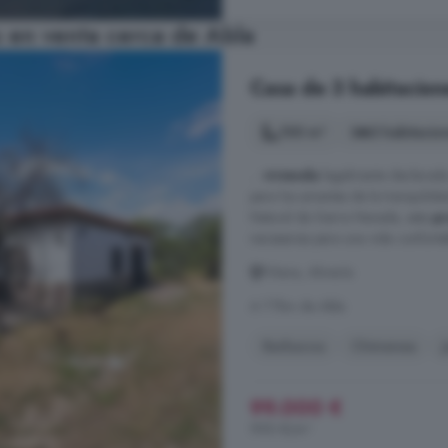
 en venta cerca de Abla
Casa de 3 habitacion
100 m²
3 habitacio
...
vivienda
legalmente declarada 
para los amantes de la tranquilidad
Natural de Sierra Nevada, esta
p
necesarias para una vida confort
Fiñana, Almería
A 7.7km de Abla
Barbacoa
Chimenea
99.000 €
990 €/m²