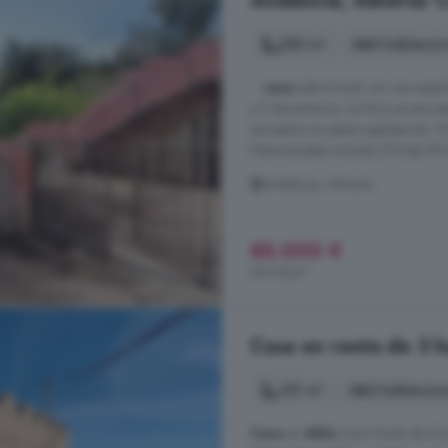
Andalucía, Almería: 
280 m²
5 habitacio
...
casa
sobre local con una super
y 5 dormitorios. La finca se encue
encuentra en plena explotación. 
Patrimoniales incluido (7% Itp) 90.
Andalucía, Almería
85.000 €
304 €/m²
Casa en venta de 3 h
137 m²
3 habitacio
Casa
en
Abla
zona Norte de el p