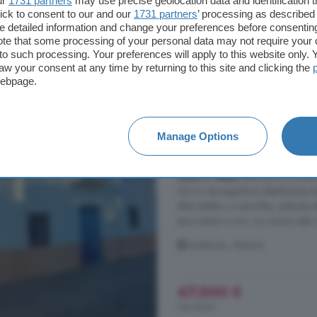
Abla, Almería
ur
1731 partners
may use precise geolocation data and identification 
ick to consent to our and our
1731 partners
’ processing as described 
detailed information and change your preferences before consenting
te that some processing of your personal data may not require your 
18.000 €
t to such processing. Your preferences will apply to this website only
aw your consent at any time by returning to this site and clicking the
webpage.
Andalucía, Almería: 
Manage Options
323 m²
5 habitacio
Casa
en
Abla
Ideal para tu nuev
323 m de superficie distribuidos 
ellas doble y 4 sencillas, además
para entrar a vivir. La cocina está
Andalucía, Almería
47.000 €
146 €/m²