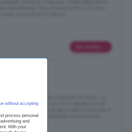
ina equipada, orientación noreste, gres. También dispone de una
acio para almacenar. Tiene una terraza de 20 m, con vista a
 consta con almacen de 30 metros al ...
Más detalles
 Almería
de Transmisiones Patrimoniales incluido (8% ITP) 19.440 . Los
ue without accepting
án incluidos en el precio. El precio con ITP aplicado es el más
 características beneficiarse de algunas deducciones fiscales. El
and process personal
a del Documento Informativo Abreviado conforme Decreto
 advertising and
ent. With your