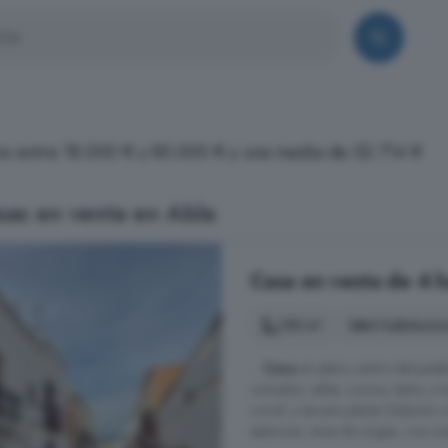
ios entre 18.000 € y 85.000 € y una media de 52.714 €
sas en venta en Abla
Casa en venta de 4 h
155 m²
4 habitacio
...
Casa
en pleno centro del pueb
comedor, salita, cocina, baño, y t
corral. y tercera planta Solarium 
estancias, otras de origen, con u