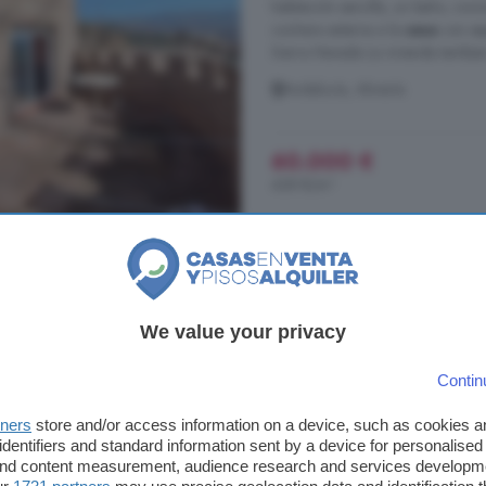
habitación sencilla, un baño, coc
cochera externa a la
casa
con esp
Sierra Nevada La vivienda tambien
Andalucía, Almería
60.000 €
438 €/m²
Casa en venta, Abla,
1 m²
We value your privacy
...
Venta
: 18.000 . Con Impuesto 
Contin
gastos de notaría y registro no est
alto pudiendo el comprador por sus
tners
store and/or access information on a device, such as cookies 
consumidor tiene derecho a copi
identifiers and standard information sent by a device for personalised
218/2005, en nuestra ...
 and content measurement, audience research and services developm