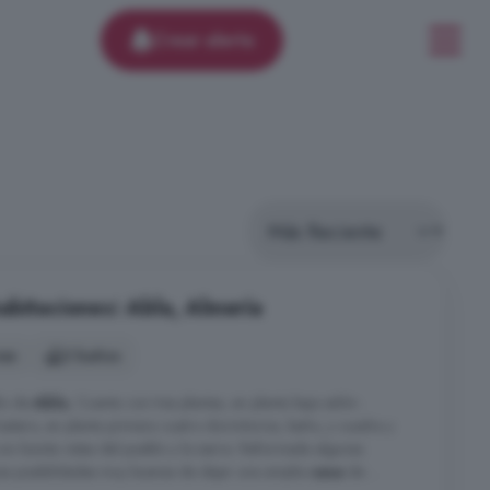
Crear alerta
abitaciones: Abla, Almería
nes
2 baños
lo de
Abla
, Cuenta con tres plantas, en planta baja salón-
rastero, en planta primera cuatro dormitorios, baño, y cuadra y
con bonita vistas del pueblo y la sierra. Reformada algunas
nas posibilidades muy buenas de dejar una amplia
casa
de ...