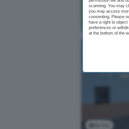
permission we and o
scanning. You may cl
you may access more 
consenting. Please no
have a right to objec
Ver foto
preferences or withdr
at the bottom of the 
Ver foto