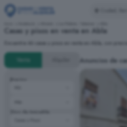
Inicio
Andalucía
Almería
Los Filabres - Tabernas
Abla
Casas y pisos en venta en Abla
Encuentra 46 casas y pisos en venta en Abla, con prec
Anuncios de ca
Venta
Alquiler
Precios
Tipo de inmueble