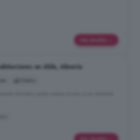
Más detalles
abitaciones en Abla, Almería
nes
2 baños
carácter informativo, puede contener errores, no es contractual.
tero
Más detalles