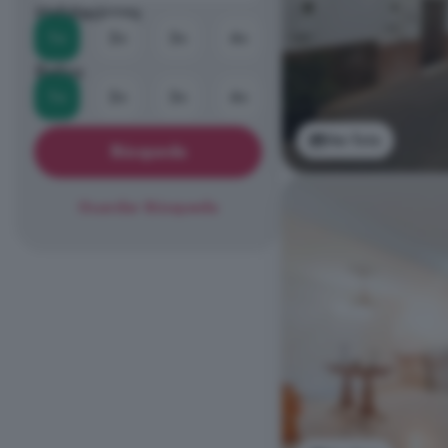
Habitaciones
1+
2+
3+
4+
Baños
1+
2+
3+
4+
Ver foto
Búsqueda
Guardar Búsqueda