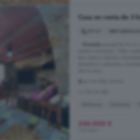
Casa en venta de 3 ha
141 m²
3 habitacio
...
Vivienda
principal de 141 m²,
amplios y luminosos. 1 baño compl
libre. Entorno Natural y Activida
almendros y acebuches, convirtién
para la caza, ...
Las Tres Villas, Almería
A 5.7km de Abla
Barbacoa
Chimenea
230.000 €
1.631 €/m²