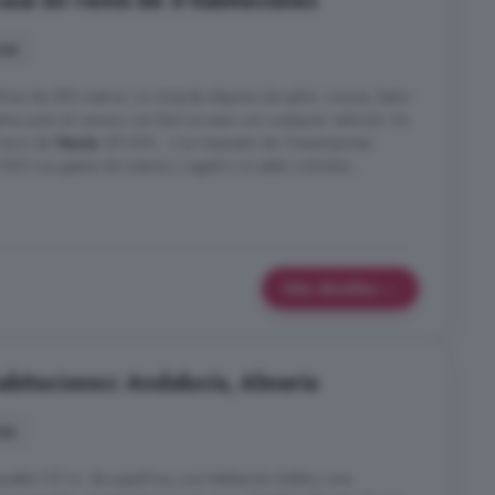
Casa en venta de 5 habitaciones
nes
ficie de 280 metros. La vivienda dispone de salón, cocina, baño
ntra junto al camino con fácil acceso con cualquier vehículo. Se
Precio de
Venta
: 85.000 . Con Impuesto de Transmisiones
950 Los gastos de notaría y registro no están incluidos ...
Más detalles
abitaciones: Andalucía, Almería
nes
ueblo 137 m. de superficie, una habitación doble y una