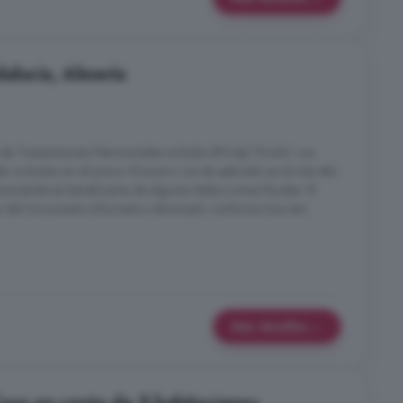
alucía, Almería
de Transmisiones Patrimoniales incluido (8% Itp) 19.440. Los
án incluidos en el precio. El precio con Itp aplicado es el más alto
acterísticas beneficiarse de algunas deducciones fiscales. El
a del Documento Informativo Abreviado conforme Decreto
Más detalles