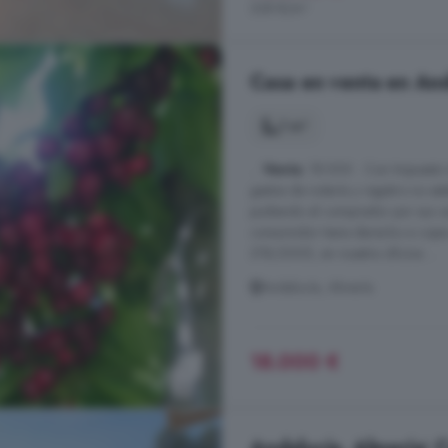
338 €/m²
Casa en venta en And
1 m²
...
Venta
: 18.000 . Con Impuesto 
gastos de notaría y registro no est
pudiendo el comprador por sus car
consumidor tiene derecho a copi
218/2005, en nuestra oficina ...
Andalucía, Almería
18.000 €