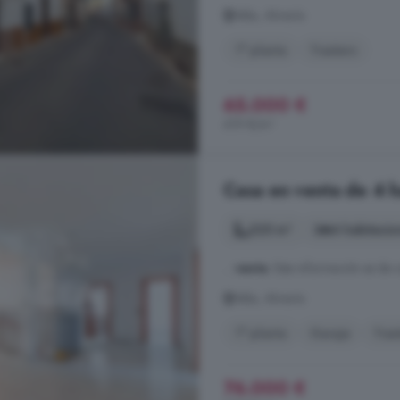
Abla, Almería
1° planta
Trastero
65.000 €
419 €/m²
Casa en venta de 4 h
225 m²
4 habitacio
...
venta
. Esta información es de 
Abla, Almería
1° planta
Garaje
Tras
76.000 €