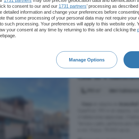
ur
1731 partners
may use precise geolocation data and identification 
terraza, garaje y un doblado. La v
ick to consent to our and our
1731 partners
’ processing as described 
detailed information and change your preferences before consenting
Aceuchal, Badajoz
te that some processing of your personal data may not require your 
t to such processing. Your preferences will apply to this website only
Garaje
Terraza
aw your consent at any time by returning to this site and clicking the
webpage.
69.000 €
359 €/m²
Manage Options
Casa de 4 habitacion
190 m²
4 habitacio
...
Casa
en esquina en
Aceuchal
Superficie: 190 m en esquina, co
4 habitaciones espaciosas. 2 bañ
Terraza y patio, perfectos para dis
a vivir. Precio: 79,900 euros. ...