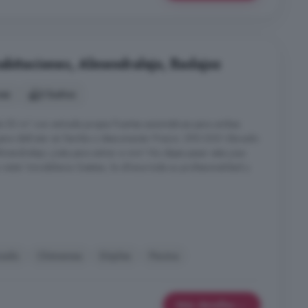
abitaciones, Almendralejo, Badajoz
nes
2 baños
 50 m² con entrada propia Puertas automáticas para ambas
 para disfrutar en familia o desconectar Precio: 290.000 Ubicado
endralejo ¡Lista para entrar a vivir! No dejes pasar esta joya
isita! Inmobiliaria Gestiex, le ofrece toda su profesionalidad y
nado
Chimenea
Dúplex
Piscina
Más detalles