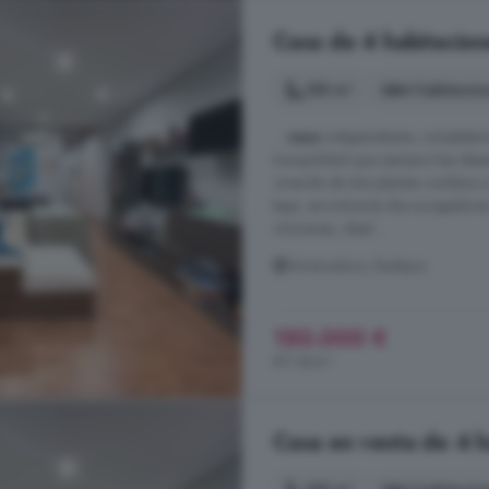
Casa de 4 habitacion
185 m²
4 habitacio
...
casa
independiente, completament
tranquilidad que siempre has dese
vivienda de dos plantas combina a
baja, encontrarás dos acogedores
chimenea, ideal ...
Extremadura, Badajoz
150.000 €
811 €/m²
Casa en venta de 4 h