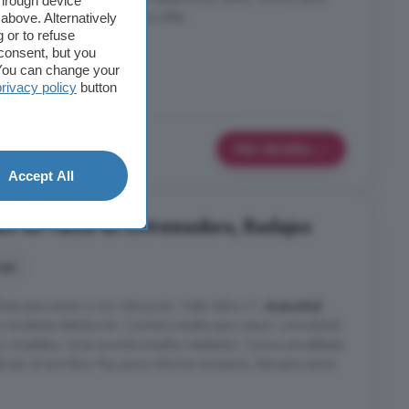
through device
ivienda tiene entrada por dos calles.
above. Alternatively
 or to refuse
consent, but you
. You can change your
privacy policy
button
Más detalles
Accept All
es en venta en Extremadura, Badajoz
nes
lista para entrar a vivir Ubicación: Calle Zafra nº1,
Aceuchal
.
n excelente distribución. Cochera amplia para mayor comodidad.
os completos. Aires acondicionados instalados. Cocina amueblada.
frutar al aire libre. Muy poca reforma necesaria, lista para entrar