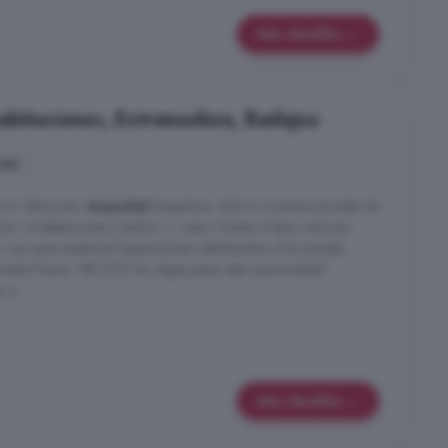
Más detalles
abitaciones, Extremadura, Badajoz
nes
m! Ubicación:
Aceuchal
Superficie: 320 m Cochera privada de
ón: 4 habitaciones 2 baños + 1 aseo Trastero Patio y terraza
y con gran potencial Espacios bien distribuidos y funcionales
icada Precio: 180.000 No dejes pasar esta oportunidad!
o ...
Más detalles