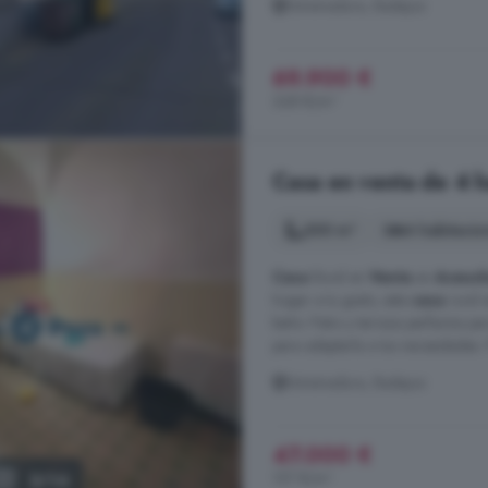
Extremadura, Badajoz
69.900 €
368 €/m²
Casa en venta de 4 h
300 m²
4 habitacio
Casa
Rural en
Venta
en
Aceuch
hogar a tu gusto, esta
casa
rural 
baño. Patio y terraza perfectos par
para adaptarla a tus necesidades. 
Extremadura, Badajoz
47.000 €
157 €/m²