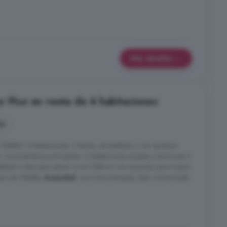
Más detalles
: Piso en venta de 4 habitaciones
es
 Villalba! 4 habitaciones, 2 baños, amueblado y con ascensor
Características principales: 4 habitaciones amplias y luminosas 2
ado y listo para entrar a vivir Edificio con ascensor para mayor
ra de Villalba,
Aceuchal
, una zona tranquila, bien comunicada