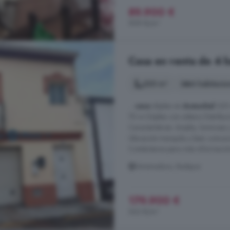
89.900 €
999 €/m²
Casa en venta de 4 h
320 m²
4 habitacio
...
casa
dúplex en
Aceuchal
320 
70 m Dúplex con sótano Distribuci
Características: Amplia, luminosa 
Ubicación tranquila y bien comun
Contáctanos para más información 
Extremadura, Badajoz
179.900 €
562 €/m²