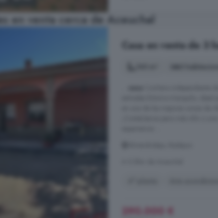
s en venta cerca de Aceuchal
Casa en venta de 3 h
165 m²
3 habitacio
...
casa
Cochera independiente de
entradas Entorno tranquilo, ideal
en una de las mejores zonas de Alm
¡Contáctanos para más info o una v
experiencia ...
Almendralejo, Badajoz
A 5.2km de Aceuchal
4° planta
Aire acondicio
290.000 €