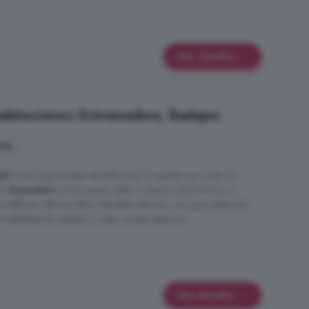
Más detalles
abitaciones: Extremadura, Badajoz
nes
al
Gran Oportunidad de Reforma! Si sueñas con crear un
en
Aceuchal
es el proyecto ideal: 4 amplios dormitorios y 1
a disfrutar del aire libre. Necesita reforma, con gran potencial
Posibilidad de ampliar y crear nuevas estancias ...
Más detalles