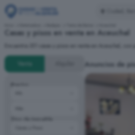
Inicio
Extremadura
Badajoz
Tierra de Barros
Aceuchal
Casas y pisos en venta en Aceuchal
Encuentra 351 casas y pisos en venta en Aceuchal, con
Anuncios de pis
Venta
Alquiler
Precios
Tipo de inmueble