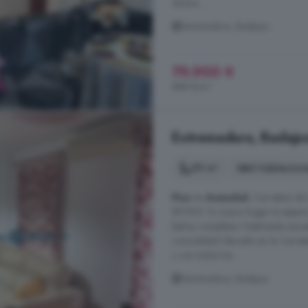
ofrece ...
Extremadura, Badajoz
79.900 €
888 €/m²
Extremadura, Badajoz
90 m²
4 habitacion
Piso
en
Aceuchal
, Carretera de
89.900 Tu nuevo hogar te espera! 
baños completos Totalmente amuebl
comodidad Ubicado en la Carrete
y con todos los ...
Extremadura, Badajoz