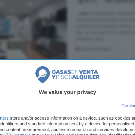
185 m²
4 habitacio
...
casa
independiente, completament
tranquilidad que siempre has dese
vivienda de dos plantas combina a
baja, encontrarás dos acogedores
chimenea, ideal ...
Aceuchal, Badajoz
2° planta
Chimenea
T
150.000 €
811 €/m²
We value your privacy
Contin
Aceuchal, Badajoz: C
tners
store and/or access information on a device, such as cookies 
192 m²
3 habitacio
identifiers and standard information sent by a device for personalised
 and content measurement, audience research and services developm
...
casa
para reformar en
Aceuch