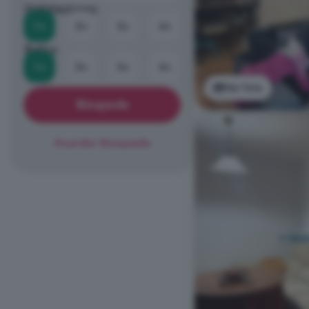
Habitaciones
1+
2+
3+
4+
Baños
1+
2+
3+
4+
Ver foto
Búsqueda
Guardar Búsqueda