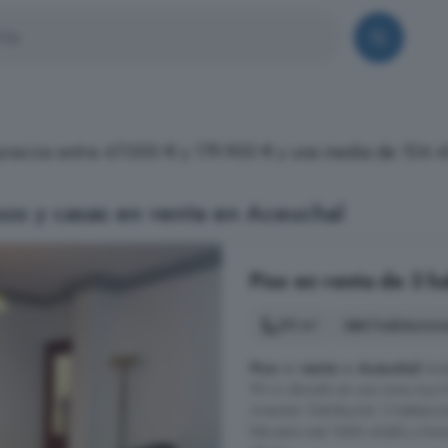
 precios entre 47.000 € y 179.900 € y una media de 104.
os y casas en venta en Aceuchal
Piso en venta de 3 h
90 m²
3 habitacion
Piso
en
venta
en
Aceuchal
Ampl
90 m ubicado en una zona muy t
inversión. Distribución: 3 habita
lista para usar Salón amplio y lu