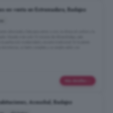
es en venta en Extremadura, Badajoz
nes
e reformada y lista para entrar a vivir, te ofrece el confort y la
ado. Situada a tan solo 10 minutos de Almendralejo, esta
 la perfección modernidad y encanto tradicional. En la planta
 dormitorios, un baño completo y un amplio salón con
Más detalles
abitaciones, Aceuchal, Badajoz