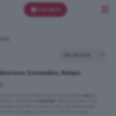
Crear alerta
450 €
abitaciones: Extremadura, Badajoz
es
io, luminoso y en excelente zona! Se vende estupendo
piso
de
ranquila y demandada de
Aceuchal
, ideal para familias o como
ciones espaciosas 2 baños completos Cocina totalmente equipada,
minoso Plaza de garaje opcional Precio: 79.900 La vivienda