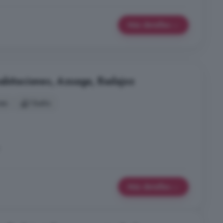
Más detalles
abitaciones, Azuaga, Badajoz
nes
1 baño
Más detalles