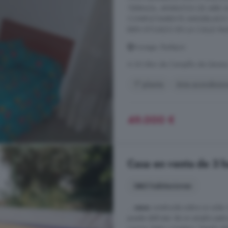
TERRAZA, APARATOS DE AIRE 
COMPLETAMENTE AMUEBLADO Y
BIEN SITUADO EN LA CALLE Mu
Azuaga, Badajoz
A 30.6km de Campillo de Lleren
1° planta
Aire acondicio
49.000 €
Casa en venta de 3 h
3 habitaciones
...
casa
construida sobre un solar 
puede disfrutar de un amplio pati