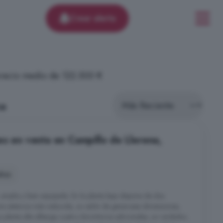
Crear alerta
 precio medio de 122.500 €
na
es en venta en Campillo de Llerena,
ños
, amplia y bien equipada. En la planta baja dispone de dos
cera estancia más reducida, un salón de generosas dimensiones,
a planta alta alberga cuatro dormitorios adicionales, un recibidor,