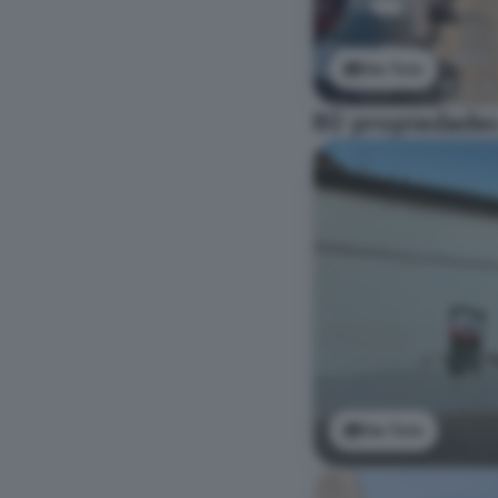
Ver foto
80 propiedades
Ver foto