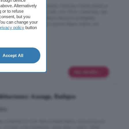
through device
 Nueva 64. Descubre esta amplia y luminosa vivienda situada en
above. Alternatively
 or to refuse
ona tranquila y bien comunicada. Con 118 m² construidos, esta
consent, but you
 ideal de comodidad, amplitud y ubicación privilegiada,
. You can change your
n un hogar familiar como para quienes desean realizar una
privacy policy
button
Accept All
Más detalles
abitaciones: Azuaga, Badajoz
años
stá COMPUESTO POR TRES DORMITORIOS, DOS DE ELLOS
COCINA CON DESPENSA, Salón, Baño Y ASEO, TIENE