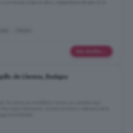
a una terraza propia en altura, independiente del patio. En la
nado
Terraza
Más detalles
pillo de Llerena, Badajoz
z). No somos una inmobiliaria. Somos una consultora que
. Para mayor información, envíenos el enlace o referencia de la
tsApp (604298088).