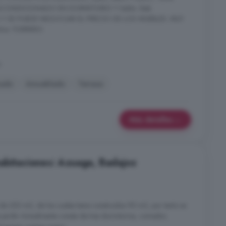
ACONDICIONADO EN DORMITORIO Y Salón. Está
 SE PUEDE NEGOCIAR EL PRECIO DE LOS MUEBLES. MUY
ñoz TORRERO.
a
nado
Amueblado
Terraza
Más detalles
abitaciones: Azuaga, Badajoz
de 252 m2, de los cuales tiene construidos 95 m2, por tanto se
o-jardin Actualmente consta de tres dormitorios, comedor,