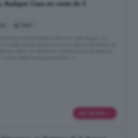
, Badajoz: Casa en venta de 3
nes
1 baño
alamea de la Serena Badajoz Ubicación: Calle Amparo, con
a. Se vende vivienda situada en una zona céntrica de Zalamea de
sde dos calles y una distribución cómoda en una sola planta. Es
vivienda habitual como para inversión. La ...
Más detalles