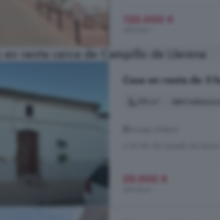
125.000 €
283 €/m²
 en venta cerca de Campillo de Llerena
Casa en venta de 3 h
150 m²
3 habitacio
Azuaga, Badajoz
A 30.7km de Campillo de Llerena
59.900 €
399 €/m²