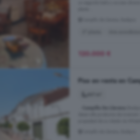
un segundo baño y acceso directo 
planta ...
Campillo de Llerena, Badajoz
2° planta
Aire acondicio
120.000 €
Piso en venta en Cam
441 m²
...
Campillo De Llerena
(Badajo
desarrolla productos de inversión
propiedad de su interés vía Wha
Campillo de Llerena, Badajoz