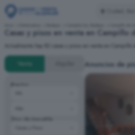
Inicio
Extremadura
Badajoz
Campiña Sur, Badajoz
Campillo de L
Casas y pisos en venta en Campillo 
Actualmente hay 82 casas y pisos en venta en Campillo
Anuncios de pis
Venta
Alquiler
Precios
Tipo de inmueble