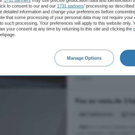
ur
1731 partners
may use precise geolocation data and identification 
...
casa
en
venta
en Azuaga Calle
ick to consent to our and our
1731 partners
’ processing as described 
detailed information and change your preferences before consenting
Calle Nueva 64, Azuaga, en una z
te that some processing of your personal data may not require your 
propiedad ofrece una combinación
t to such processing. Your preferences will apply to this website only
pensada tanto para quienes busca
aw your consent at any time by returning to this site and clicking the
inversión inmobiliaria con ...
webpage.
Azuaga, Badajoz
A 30.4km de Campillo de Llerena
Manage Options
20.500 €
174 €/m²
Piso en venta de 3 h
3 habitaciones
2 b
...
PISO
EN PLANTA PRIMERA, E
CON ARMARIOS EMPOTRADOS, 