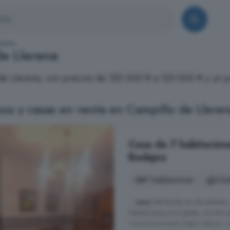
lerena
de Llerena
 de Llerena, con precios de 120.000 € a 125.000 € y un
os y casas en venta en Campillo de Llere
Casa de 7 habitacion
Badajoz
7 habitaciones
3 ba
...
casa
distribuida en dos plantas
habitaciones principales, una ter
cocina funcional y baño interior. L