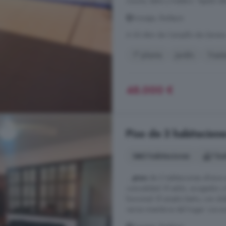
cocina, baño y trastero. Tejado d
Azuaga, Badajoz
A 30.4km de Campillo de Llerena
1° planta
Jardín
Trast
48.000 €
Piso de 3 habitacion
3 habitaciones
1 ba
...
piso
de 3 habitaciones ofrece u
comodidad. El salón, acogedor y 
funcional. El amplio baño, con dob
varios miembros del hogar. Los aca