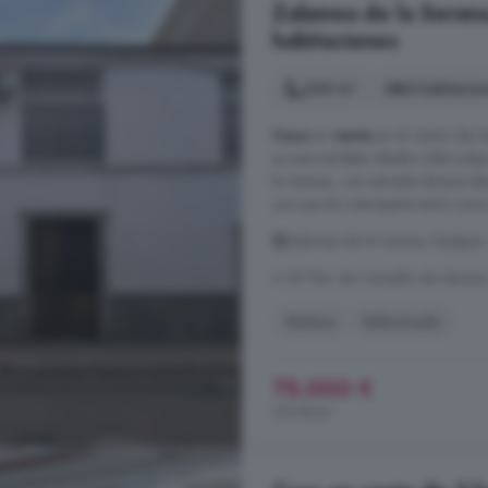
Zalamea de la Serena
habitaciones
240 m²
3 habitacio
Casa
en
venta
en el centro de Z
acceso también desde Calle Lulip
la Serena, con entrada directa de
una opción interesante tanto como 
Zalamea de la Serena, Badajoz
A 20.7km de Campillo de Llerena
Bañera
Reformado
75.000 €
313 €/m²