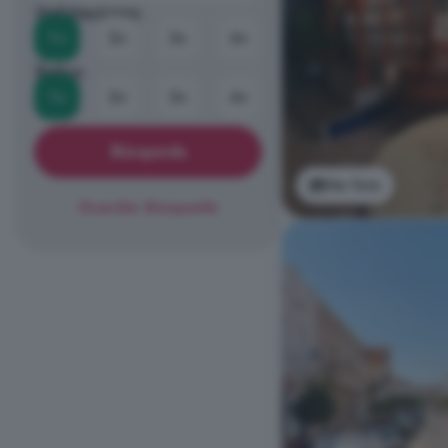
Habitaciones
1+
2+
3+
4+
Baños
1+
2+
3+
4+
Búsqueda
Ver foto
Guardar Búsqueda