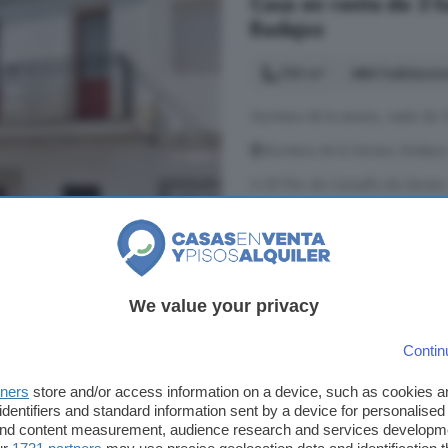
Casa en venta de 3 h
Badajoz
120 m²
3 habitacio
Quintana de la serena, casita de 
Quintana de la Serena, Badajo
A 28.7km de Campillo de Llerena
5° planta
35.000 €
We value your privacy
292 €/m²
Contin
Casa de 3 habitacion
tners
store and/or access information on a device, such as cookies 
identifiers and standard information sent by a device for personalised
118 m²
3 habitacion
 and content measurement, audience research and services developm