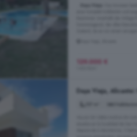
...
Daya Vieja
. Das Anwesen best
einer komplett möblierten und au
Esszimmer. Innerhalb der Anlage 
Swimmingpool, der allen Bewohner
Zustand, da es von einem einzigen
Daya Vieja, Alicante
129.000 €
1.433 €/m²
Daya Vieja, Alicante:
127 m²
3 habitacio
VILLAS DE OBRA NUEVA EN SAN F
situados en la localidad de San F
dispone de 3 dormitorios, 3 baño
armarios empotrados, terrazas, so