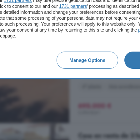
ur
1731 partners
may use precise geolocation data and identification 
ick to consent to our and our
1731 partners
’ processing as described 
Comunitat Valenciana
detailed information and change your preferences before consenting
habitaciones
te that some processing of your personal data may not require your 
t to such processing. Your preferences will apply to this website only
aw your consent at any time by returning to this site and clicking the
211 m²
4 habitacio
webpage.
...
casa
se encuentra una gran lla
320 vatios, 16 paneles de 410 vat
encontrará 3 garajes más en la pa
Manage Options
uso como espacio de trabajo y alm
Comunitat Valenciana, Alicante
4° planta
Aire acondicio
695.000 €
3.294 €/m²
Casa en venta de 2 h