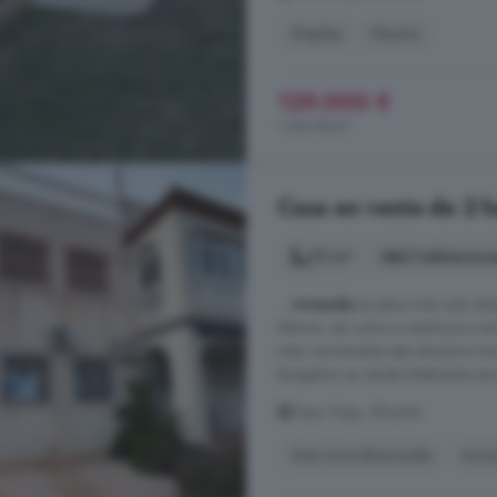
Dúplex
Piscina
129.000 €
1.433 €/m²
Casa en venta de 2 h
72 m²
2 habitacion
...
vivienda
se sitúa a tan solo d
Marina, así como a veinticinco mi
más conveniente este atractivo i
bungalow se vende totalmente amu
Daya Vieja, Alicante
Aire acondicionado
Amu