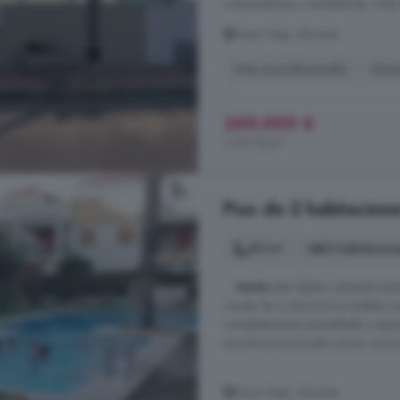
compradores y vendedores. Vida al
Daya Vieja, Alicante
Aire acondicionado
Amu
399.999 €
3.077 €/m²
Piso de 2 habitacione
90 m²
2 habitacion
...
venta
este dúplex adosado situ
consta de 2 dormitorios dobles c
completamente amueblada y equipa
encontramos bonitas zonas comunes
...
Daya Vieja, Alicante