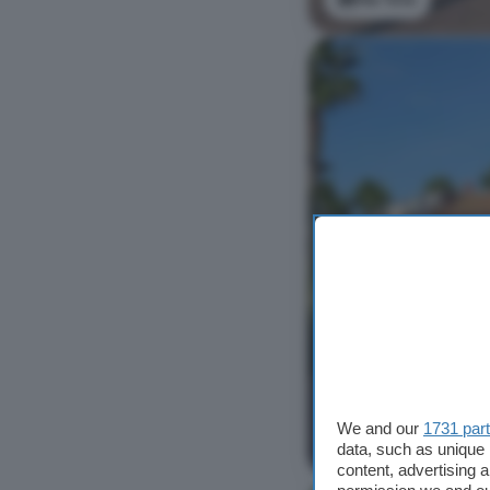
We and our
1731 par
Ver foto
data, such as unique 
content, advertising