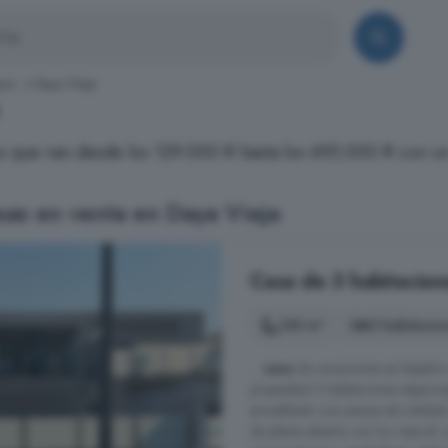
ura
Daya Vieja
os que van desde los 129.000 € hasta los 695.000 € con 
sas en venta en Daya Vieja
Casa de 3 habitacion
130 m²
3 habitacio
...
casa
de vacaciones en España 
propiedad 3 habitaciones espacio
amueblado con piezas de calidad.
de planta abierta con luz natural.