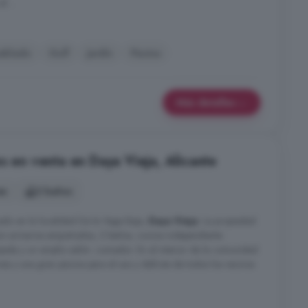
 ...
eblado
Golf
Jardín
Piscina
Más detalles
s en venta en Daya Vieja, Alicante
es
2 baños
ado en la localidad De la Vega Baja,
Daya Vieja
. La propiedad
on armarios empotrados, 2 baños, cocina independiente
da y un amplio salón- comedor. En el interior de la comunidad
 y una gran piscina para el uso y disfrute de todos los vecinos