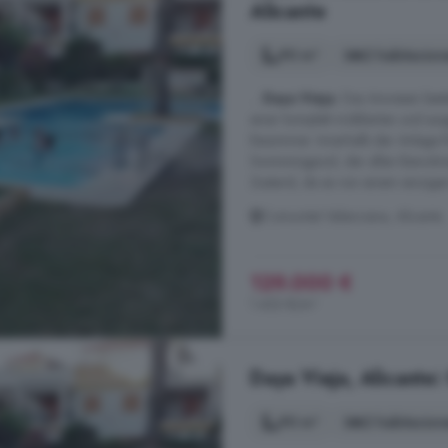
Alicante
90 m²
2 habitacion
...
Daya Vieja
. Das Anwesen best
einer komplett möblierten und au
Esszimmer. Innerhalb der Anlage 
Swimmingpool, der allen Bewohner
Zustand, da es von einem einzigen
Comunitat Valenciana, Alicante
129.000 €
1.433 €/m²
Daya Vieja, Alicante:
90 m²
2 habitacion