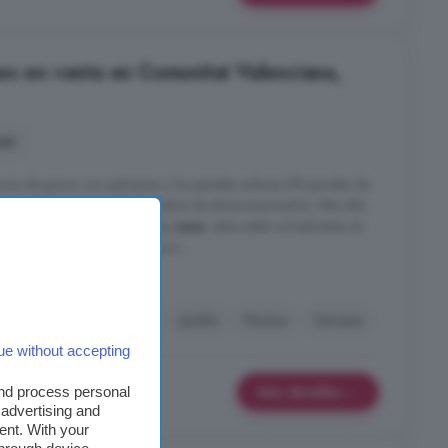
es en venta en Comunitat Valenciana,
nes
nura de grava con palmeras y los paneles solares (28 paneles de
ios con 2 baterías de 5 kilovatios de almacenamiento). Más allá,
rcela, separados de la propia
casa
, estos están actualmente en
acenamiento. No falta espacio ...
nado
Garaje
Golf
Jardín
Piscina
Terraza
ue without accepting
Más detalles
and process personal
 advertising and
ent. With your