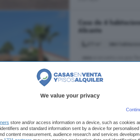
Casa de 4 habitacion
Alicante
211 m²
4 habitacio
...
casa
se encuentra una gran lla
320 vatios, 16 paneles de 410 vat
encontrará 3 garajes más en la pa
uso como espacio de trabajo y alm
Comunitat Valenciana, Alicante
We value your privacy
4° planta
Aire acondicio
Contin
695.000 €
tners
store and/or access information on a device, such as cookies 
3.294 €/m²
identifiers and standard information sent by a device for personalised
 and content measurement, audience research and services developm