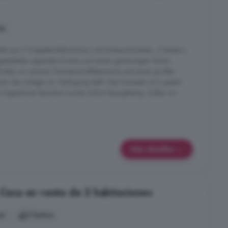
es
eht aus 2 Doppelschlafzimmern mit Einbauschränken, 2 Bädern,
sgestatteten separaten Küche und einem geräumigen Wohn-
finden wir schöne Gemeinschaftsbereiche und einen großen
n der Anlage zur Verfügung steht. Das Anwesen ist in gutem
 Eigentümer bewohnt wurde. Sofort bezugsfertig. Sollen wir ...
Más detalles
 Casa en venta de 2 habitaciones
es
2 baños