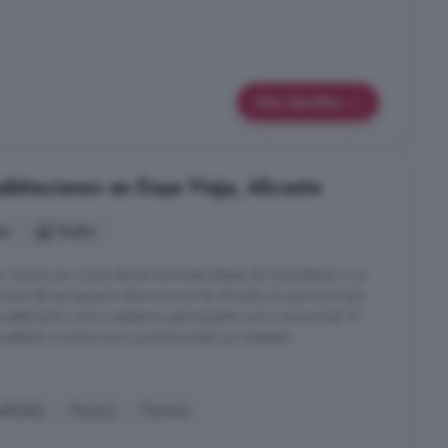
Más detalles
abitaciones en Daya Vieja, Alicante
es
1 baño
iez minutos en coche de las hermosas playas de Guardamar y La
nutos del aeropuerto internacional de Alicante, lo que hace aún
nmueble tanto como residencia permanente como vacacional. El
eblado e incluye aire acondicionado ya instalado.
eblado
Piscina
Terraza