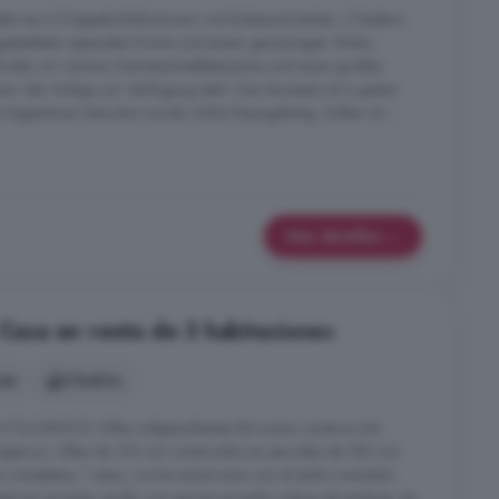
eht aus 2 Doppelschlafzimmern mit Einbauschränken, 2 Bädern,
sgestatteten separaten Küche und einem geräumigen Wohn-
finden wir schöne Gemeinschaftsbereiche und einen großen
n der Anlage zur Verfügung steht. Das Anwesen ist in gutem
 Eigentümer bewohnt wurde. Sofort bezugsfertig. Sollen wir ...
Más detalles
 Casa en venta de 3 habitaciones
nes
3 baños
ULGENCIO Villas independientes de nueva construcción
ulgencio. Villas de 130 m2 construidos en parcelas de 180 m2,
s completos, 1 aseo, cocina americana con el salón-comedor,
larium privado, jardín con piscina privada y plaza de parking. Se