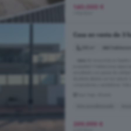
140.000 €
1.944 €/m²
Casa en venta de 3 h
130 m²
3 habitacio
...
casa
de vacaciones en España 
propiedad 3 habitaciones espacio
amueblado con piezas de calidad.
de planta abierta con luz natural.
compradores y vendedores. Vida al
Daya Vieja, Alicante
Aire acondicionado
Amu
399.999 €
3.077 €/m²