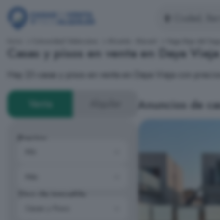
Inicio
Comunidad Valenciana
Alicante - Alacant
Vega Baja del Seg
Casas y pisos en venta en Daya Vieja
Hay 23 casas y pisos en venta en Daya Vieja con preci
Anuncios de ca
Venta
Alquiler
Precios
Tipo de inmueble