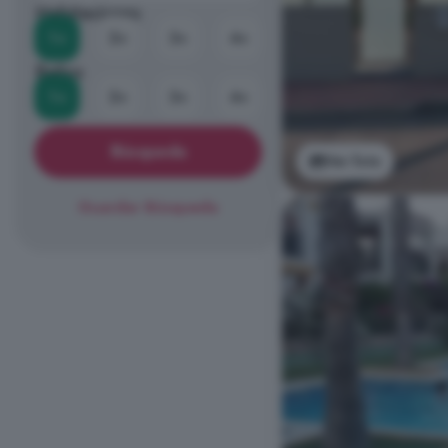
Habitaciones
1+
2+
3+
4+
Baños
1+
2+
3+
4+
Búsqueda
Ver foto
Guardar Búsqueda