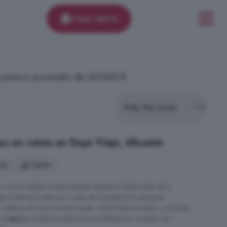
Crear alerta
un precio promedio de 347.652 €
es en venta en Daya Vieja, Alicante
nes
1 baño
o como residencia permanente. Aspectos destacados de la
sas 2 baños modernos + aseo de invitados Parcialmente
 Sistema de aire acondicionado central Sala de estar y comedor
 La
casa
se vende parcialmente amueblada en consulta con