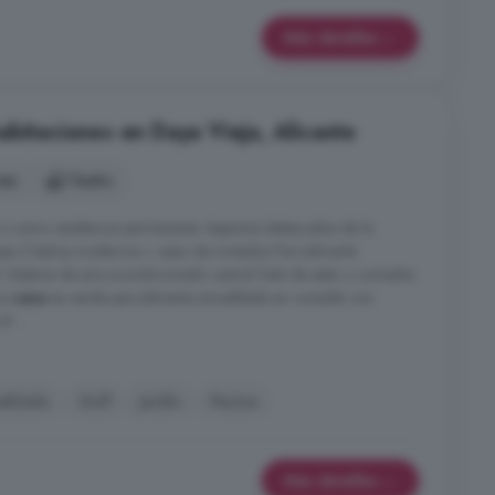
Más detalles
abitaciones en Daya Vieja, Alicante
nes
1 baño
o como residencia permanente. Aspectos destacados de la
sas 2 baños modernos + aseo de invitados Parcialmente
 Sistema de aire acondicionado central Sala de estar y comedor
 La
casa
se vende parcialmente amueblada en consulta con
 ...
eblado
Golf
Jardín
Piscina
Más detalles