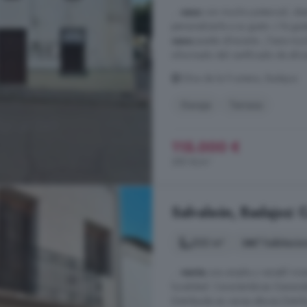
...
casa
con mucho potencial, ideal
personalizarla a su gusto. ¿Te gus
casa
puede ofrecerte. ¡Tiene muc
informado del certificado de efici
Oliva de la Frontera, Badajoz
Garaje
Terraza
115.000 €
285 €/m²
Salvaleón, Badajoz: 
222 m²
7 habitacio
...
venta
una amplia y versátil viv
localidad. Características General
Distribuida en varias alturas Distr