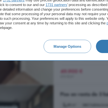
ur
1731 partners
may use precise geolocation data and identification 
Badajoz
ick to consent to our and our
1731 partners
’ processing as described 
detailed information and change your preferences before consenting
81 m²
3 habitacione
te that some processing of your personal data may not require your 
t to such processing. Your preferences will apply to this website only
aw your consent at any time by returning to this site and clicking the
Piso
situado en Avenida Moriscote
webpage.
piso
cuenta con cocina amplia co
baño completo, trastero lavadero, 
cuenta con ventanas de climalit, mo
Manage Options
Oliva de la Frontera, Badajoz
4° planta
Reformado
49.900 €
616 €/m²
Piso en venta de 3 ha
88 m²
3 habitacion