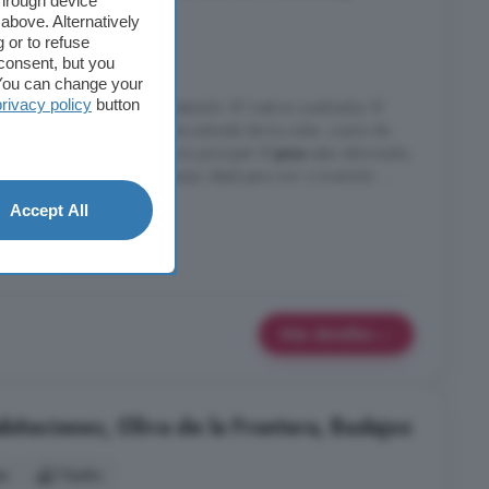
through device
above. Alternatively
 or to refuse
s
1 baño
consent, but you
. You can change your
privacy policy
button
 de Oliva de la Frontera. Extensión: 81 metros cuadrados. El
n despensa, salón con mucha entrada de luz solar, cuarto de
2 habitaciones y un dormitorio principal. El
piso
esta reformado,
squiteras en todas las ventanas. Ideal para vivir o inversión. ...
Accept All
Trastero
Más detalles
bitaciones, Oliva de la Frontera, Badajoz
es
1 baño