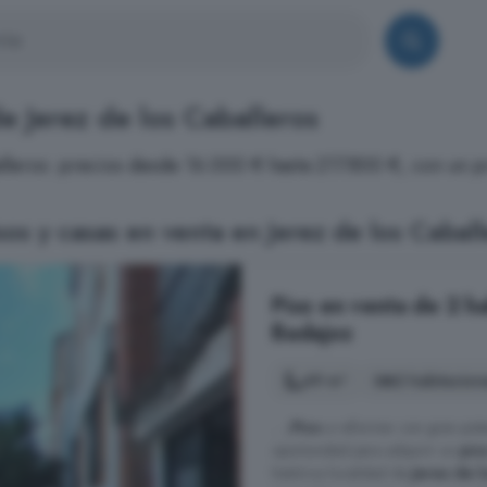
e Jerez de los Caballeros
alleros: precios desde 16.000 € hasta 217.800 €, con un 
os y casas en venta en Jerez de los Caball
Piso en venta de 2 ha
Badajoz
49 m²
2 habitacion
... ¡
Piso
a reformar con gran pote
oportunidad para adquirir un
pis
histórica localidad de
Jerez de 