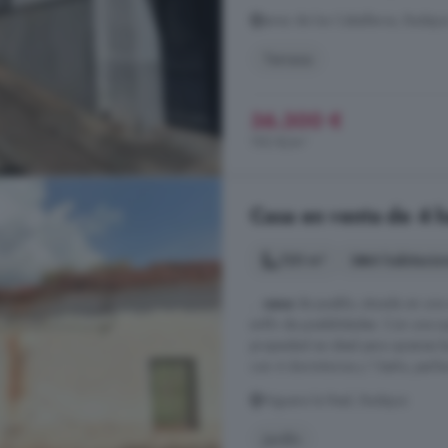
Jerez de los Caballeros, Badajo
Terraza
36.300 €
192 €/m²
Casa en venta de 4 h
120 m²
4 habitacio
...
casa
de pueblo, situada en una
sinfín de posibilidades. Con una s
propiedad es ideal para quienes 
con 4 dormitorios y 1 baño, perfec
Higuera la Real, Badajoz
Jardín