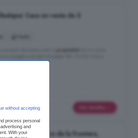
 Badajoz: Casa en venta de 2
es
1 baño
 o proyecto de turismo rural. La
propiedad
aún no nos ha
iencia energética de estos inmuebles. REF: ST/024. Precio:
iscina
Terraza
Más detalles
ue without accepting
and process personal
 advertising and
s en venta en Oliva de la Frontera,
ent. With your