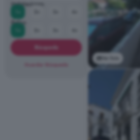
Habitaciones
1+
2+
3+
4+
Baños
1+
2+
3+
4+
Búsqueda
Ver foto
Guardar Búsqueda