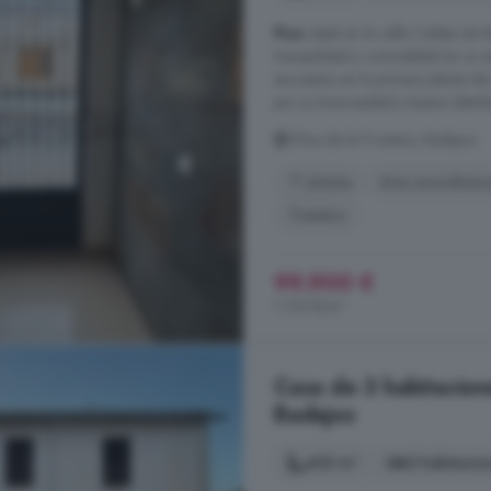
Piso
ideal en la calle Caldas da 
tranquilidad y comodidad en un e
encuentra en la primera planta de
por su luminosidad y buena distrib
Oliva de la Frontera, Badajoz
1° planta
Aire acondicio
Trastero
99.900 €
1.135 €/m²
Casa de 3 habitacione
Badajoz
403 m²
3 habitacio