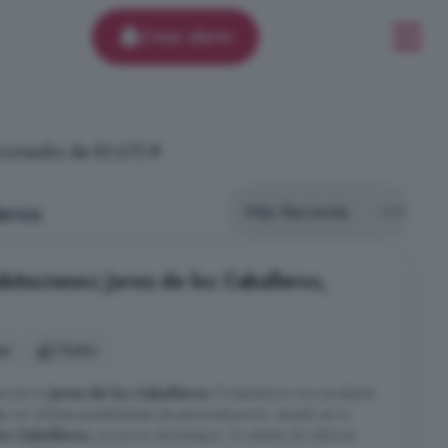
Crear alerta
promedio de 83.673 €
eros
bitaciones: Jerez de los Caballeros,
es
1 baño
ncial en
Jerez de los Caballeros
! Presentamos una excelente
o
con infinitas posibilidades de personalización, situado en la
los Caballeros
, provincia de Badajoz. Su estado de reforma