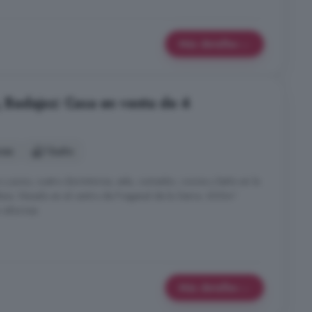
Más detalles
, Badajoz: Casa en venta de 4
nes
1 baño
 y pozo, cuatro dormitorios, sala, comedor, cocina y baño en la
iafana. Situado en el centro de Fregenal de la Sierra. 600m²
a reformas
Más detalles