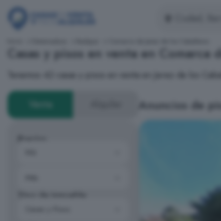
Inicio
Extremadura
Badajoz
Comarca de Jerez de los Caballeros
Casas y pisos en venta en Comarca d
Tenemos 42 casas y pisos en venta en Jerez de los Cab
Anuncios de pis
Venta
Alquiler
Precios
Tipo de inmueble