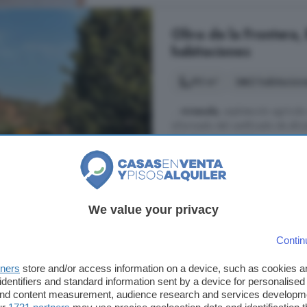
Oliva de la Frontera,
habitaciones
90 m²
2 habitacion
...
vivienda
, explotación agrícola
informado del certificado de efic
115.000 Negociable.
Oliva de la Frontera, Badajoz
1° planta
Chimenea
P
We value your privacy
115.000 €
Contin
1.278 €/m²
tners
store and/or access information on a device, such as cookies 
identifiers and standard information sent by a device for personalised
Piso de 3 habitacione
 and content measurement, audience research and services developm