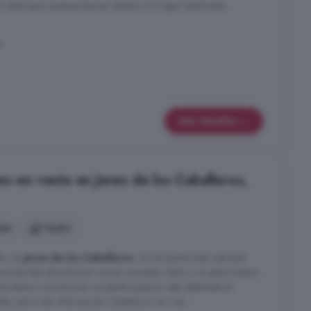
ón ideal para quienes buscan diseñar un hogar totalmente
z
Más detalles
s en venta en Jerez de los Caballeros,
nes
1 baño
do, en
Jerez de los Caballeros
. Se encuentra bien ubicada
pone de dos dormitorios cocina comedor, baño y un patio trasero
scalera a una terraza. La planta superior está destinada al
es, para más información Casabanco. es o en ...