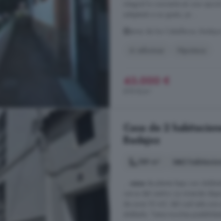
integral lo convierte en una opci
adaptado a su gusto, ya ...
Jerez de los Caballeros, Badajo
A reformar
Hipoteca
43.000 €
878 €/m²
Casa de 2 habitacione
Badajoz
189 m²
2 habitacio
...
casa
de planta baja con dobla
cerca del centro. La vivienda dis
de unos 10 m2. del cual sale una e
doblado. Tiene muchas posibilidad