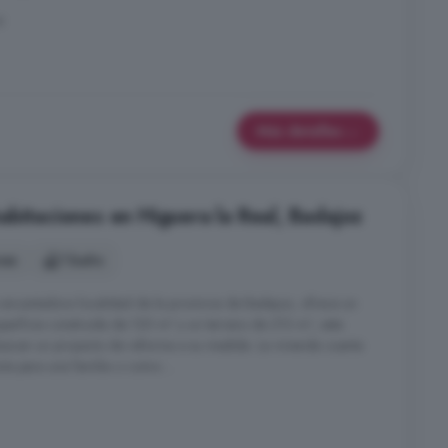
z
Más detalles
abitaciones en Higuera la Real, Badajoz
nes
1 baño
 encantadora localidad de la provincia de Badajoz, ofrece un
uperficie construida de 120 m² y un terreno de 213 m², esta
buscan un proyecto de reforma a su medida. La vivienda cuenta
ta para una familia o como ...