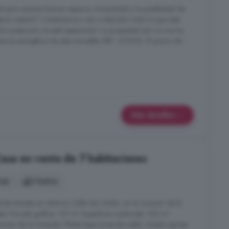
 para quienes buscan espacio, tranquilidad y la posibilidad de
taría visitarla? Contáctanos y ven a descubrir todo lo que esta
ho potencial y te está esperando! La propiedad aún no nos ha
encia energética de este inmueble. REF: V/0330. El precio de ...
Más detalles
Casa en venta de 7 habitaciones
nes
2 baños
ienda situada en céntrica Calle San Antón, en el corazón de la
es: Parcela gráfica: 127 m² Superficie construida: 222 m²
ibución de la Vivienda: Planta baja (a pie de calle): Amplio garaje