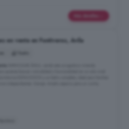
Más detalles
s en venta en Fontiveros, Ávila
nes
1 baño
enta
iNMHOGAR ÁVILA, vende esta acogedora vivienda
ara quienes buscan comodidad y funcionalidad en un solo nivel.
 dormitorios ESPACIOSOS y un baño completo, ideal para familias
cios independientes. Garaje: Amplio espacio para un coche,
ipoteca