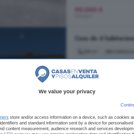
95.000 €
704 €/m²
Casa de 4 habitacion
306 m²
4 habitacio
...
casa
de pueblo ubicada en Herna
otras localidades importantes co
de dos plantas, parcela de 100m2
encontramos con el salón con chim
We value your privacy
Hernansancho, Ávila
A 12.3km de Narros de Saldueña
Contin
1° planta
Chimenea
tners
store and/or access information on a device, such as cookies 
identifiers and standard information sent by a device for personalised
 and content measurement, audience research and services developm