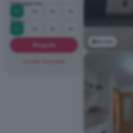
Habitaciones
1+
2+
3+
4+
Baños
1+
2+
3+
4+
Ver foto
Búsqueda
Guardar Búsqueda