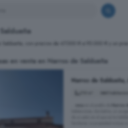
 Saldueña
de Saldueña, con precios de 47.000 € a 95.000 € y un pr
sas en venta en Narros de Saldueña
Narros de Saldueña, 
210 m²
8 habitacio
...
casa
en el pueblo de
Narros 
habitaciones, dos baños, un acog
de un patio en el que se ha habili
familiares. La propiedad incluye un