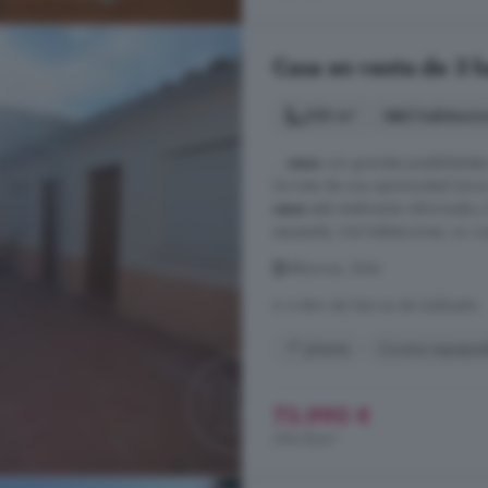
Casa en venta de 3 ha
250 m²
3 habitacio
...
casa
con grandes posibilidades 
Se trata de una oportunidad única
casa
está totalmente reformada y l
equipada, tres habitaciones, un c
Albornos, Ávila
A 4.4km de Narros de Saldueña
1° planta
Cocina equipa
73.990 €
296 €/m²