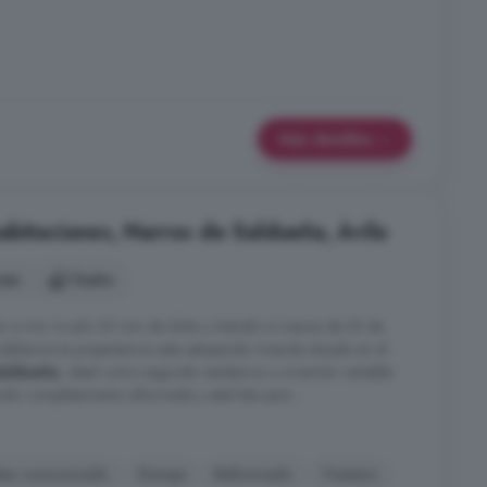
Más detalles
abitaciones, Narros de Saldueña, Ávila
nes
1 baño
ar a vivir A solo 30 min de Ávila y Arévalo A menos de 2h de
obiliarios te presentamos esta estupenda vivienda situada en el
Saldueña
, ideal como segunda residencia o inversión rentable
ido completamente reformada y está lista para ...
ien comunicado
Garaje
Reformado
Trastero