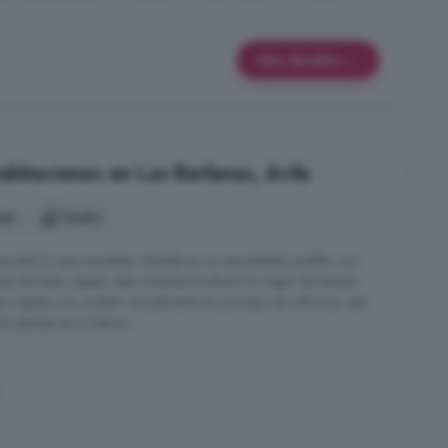
Más detalles
bitaciones en Las Berlanas, Ávila
nes
1 baño
s justo lo que necesitas. Situada en un encantador pueblo con
tos de Ávila capital, esta vivienda te ofrece lo mejor de ambos
so rápido a la ciudad. Actualmente en proceso de reforma, esta
 plantas es un lienzo ...