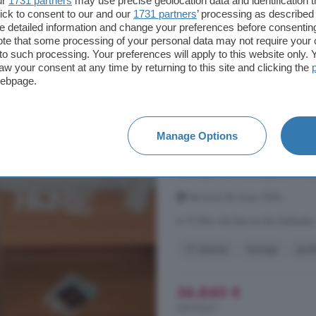
53.000 €
ur
1731 partners
may use precise geolocation data and identification 
ick to consent to our and our
1731 partners
’ processing as described 
173 €/m²
detailed information and change your preferences before consenting
te that some processing of your personal data may not require your 
t to such processing. Your preferences will apply to this website only
Casa en venta de 3 h
aw your consent at any time by returning to this site and clicking the
webpage.
101 m²
3 habitacio
Casa
de Pueblo en Herreros de Su
Manage Options
Herreros de Suso (Ávila, 05146). 
m² de jardín, ofrece: 3 dormitori
renovado. Servicios básicos en el 
Herreros de Suso, Ávila
A 15.9km de Narros de Saldueña
2° planta
Garaje
Jard
36.840 €
365 €/m²