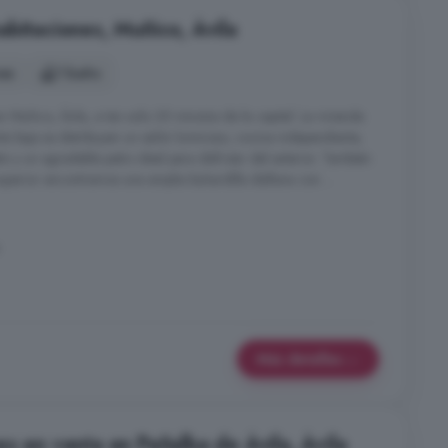
abitaciones, Muñico, Ávila
nes
1 baño
 Muñico, Ávila, a tan solo 35 minutos de la capital. La vivienda
nta baja se distribuyen un salón luminoso, cocina independiente,
o y un agradable patio ideal para disfrutar del exterior. También
 superior encontramos una amplia buhardilla diáfana con ...
Más detalles
s en venta en Peñalba de Ávila, Ávila