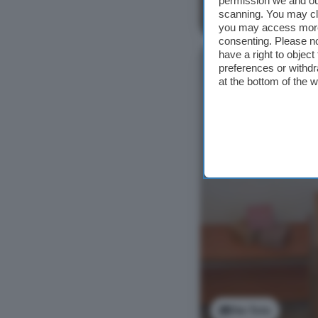
permission we and o
scanning. You may cl
Ver foto
you may access more 
consenting. Please no
have a right to objec
preferences or withdr
at the bottom of the 
Ver foto