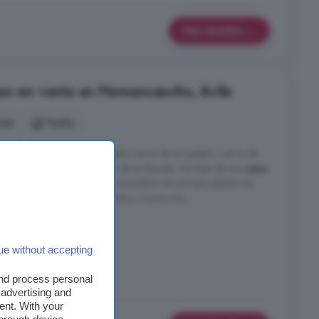
Más detalles
es en venta en Hernansancho, Ávila
nes
1 baño
nsancho, un sitio privilegiado cerca de la Capital y cerca de
mo Arévalo en pleno corazón de la Moraña. Se trata de una
casa
 para cochera, tendedero, merendero. En primera planta nos
enea, un gran hall de entrada y cocina con ...
ue without accepting
and process personal
 advertising and
ent. With your