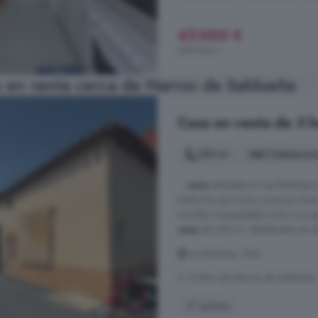
47.000 €
209 €/m²
 en venta cerca de Narros de Saldueña
Casa en venta de 3 ha
105 m²
3 habitacio
...
casa
adosada en Las Berlanas e
todos los servicios y a pocos minu
mundos: tranquilidad rural y acce
casa
de 220 m² distribuidos en dos
Las Berlanas, Ávila
A 12.5km de Narros de Saldueña
2° planta