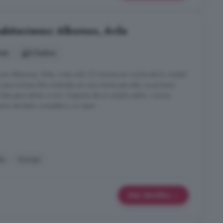
bitaciones: Albornos, Ávila
nes
2 baños
en Albornos, Ávila, a tan solo 15 minutos en coche de la ciudad
 que incluye dos viviendas en una misma parcela. La primera
ista para entrar a vivir. Dispone de un amplio salón, cocina
uarto de baño completo y un aseo ...
da
Garaje
Más detalles