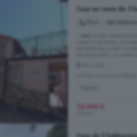
Casa en venta de 3 h
173 m²
3 habitacio
...
casa
con patio independiente en
cuenta con dos plantas: -En la pla
tres habitaciones, un baño complet
dispone de trastero. -En la planta
Muñico, Ávila
A 22.8km de Narros de Saldueña
Trastero
74.990 €
433 €/m²
Casa de 2 habitacione