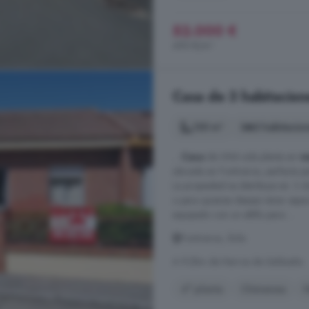
52.000 €
495 €/m²
Casa de 3 habitacione
135 m²
3 habitacio
...
Casa
de UNA sola planta en
v
ubicada en Fontiveros, perfecta p
La propiedad se distribuye en: 3
o para quienes desean tener espa
equipado con un altillo para ...
Fontiveros, Ávila
A 9.2km de Narros de Saldueña
4° planta
Chimenea
H