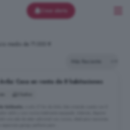
Crear alerta
ecio medio de 71.000 €
Ávila: Casa en venta de 8 habitaciones
nes
2 baños
de Saldueña
, a solo 27 km de Ávila. Esta vivienda cuenta con 8
edor salón y una cocina totalmente equipada. Además, dispone
tado una sala de estar adicional con cocina, ideal para reuniones
 espacioso garaje, perfecto para ...