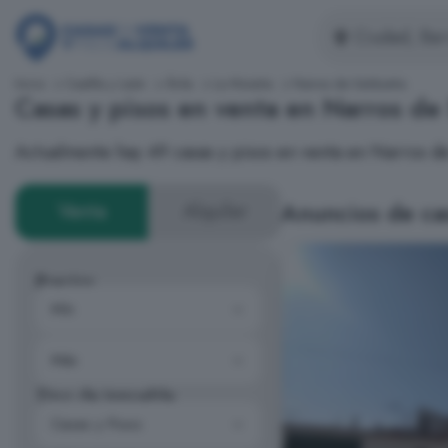
Inicio
Castilla y León
Ávila
La Moraña
Narros de Saldueña
Casas y pisos en venta en Narros de
Actualmente hay 49 casas y pisos en venta en Narros 
Anuncios de ca
Venta
Alquiler
Precios
Tipo de inmueble