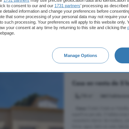
ur
1731 partners
may use precise geolocation data and identification 
ick to consent to our and our
1731 partners
’ processing as described 
...
venta
en Ávila en http://www. 
detailed information and change your preferences before consenting
Maello, Ávila
te that some processing of your personal data may not require your 
t to such processing. Your preferences will apply to this website only
A 3.6km de Santo Domingo de la
aw your consent at any time by returning to this site and clicking the
webpage.
2° planta
Chimenea
R
168.000 €
Manage Options
1.500 €/m²
Casa en venta de 5 ha
118 m²
5 habitacion
...
Casa
/Chalet Chalet en Peñalba 
superficie parcela, 5 habitacione
carpintería interior de madera, ori
Extras: agua, baño en suite, balc