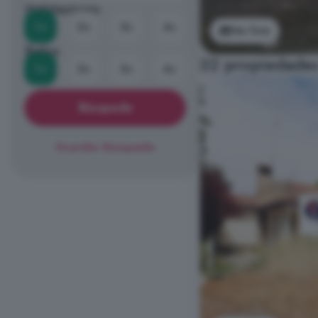
Habitaciones
1+
2+
3+
4+
Ver foto
Baños
22 propiedades
1+
2+
3+
4+
Búsqueda
Guardar Búsqueda