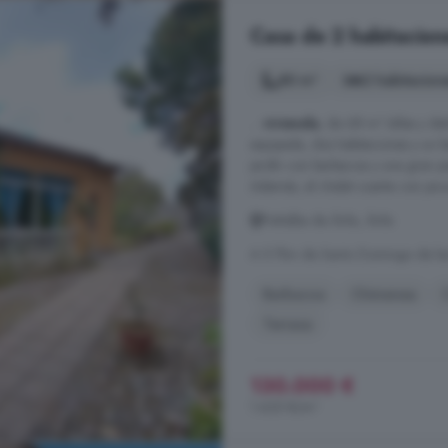
Casa de 2 habitacione
80 m²
2 habitacion
...
vivienda
, de 68 m² útiles y di
equipada, dos habitaciones y un b
jardín con barbacoa y una gran pi
Además, el chalet cuenta con jacuz
Peñalba de Ávila, Ávila
A 5.7km de Santo Domingo de la
Barbacoa
Chimenea
Terraza
130.000 €
1.625 €/m²