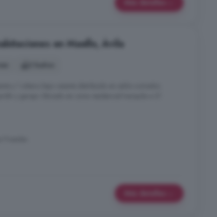
Más detalles
abitaciones en Maello, Ávila
nes
2 baños
ante y 1 sótano bajo rasante distribuido en salón-comedor,
ardín y garaje. Ubicado en zona residencial tranquila a 21
s Posadas
Más detalles