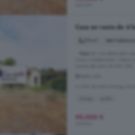
444 €/m²
Casa en venta de 4 h
214 m²
4 habitacio
...
Casa
de 1 una planta sobre ras
cocina, 4 habitaciones, 2 baños, j
minutos del centro de Ávila. [IW]
Maello, Ávila
A 3.5km de Santo Domingo de la
Garaje
Jardín
95.000 €
444 €/m²