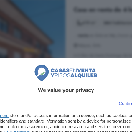
Casa en venta de 4 ha
419 m²
4 habitacio
...
venta
en Ávila en http://www. 
Velayos, Ávila
A 5.2km de Santo Domingo de la
Chimenea
Garaje
Hip
139.000 €
We value your privacy
332 €/m²
Contin
Maello, Ávila: Casa e
tners
store and/or access information on a device, such as cookies 
identifiers and standard information sent by a device for personalised
112 m²
4 habitacio
 and content measurement, audience research and services developm