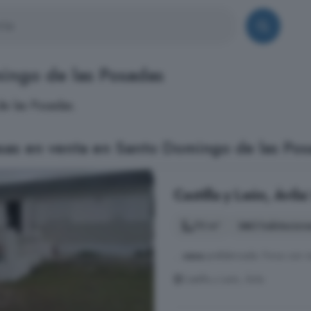
mingo de las Posadas
e las Posadas.
sas en venta en Santo Domingo de las Pos
Castilla y León, Ávil
70 m²
3 habitacion
...
casa
prefabricada. Finca con ri
Castilla y León, Ávila