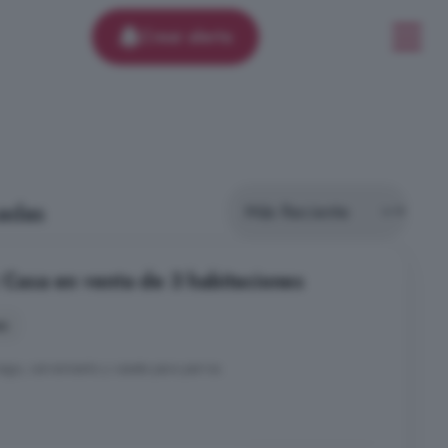
Crear alerta
adas
a: Casa en venta de 3 habitaciones
es
ego, cerramiento y caseta para perros.