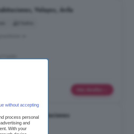
bitaciones, Velayos, Ávila
nes
2 baños
grupoleonsa. es
s Posadas
oteca
Más detalles
ue without accepting
n venta de 4 habitaciones
and process personal
 advertising and
nes
1 baño
ent. With your