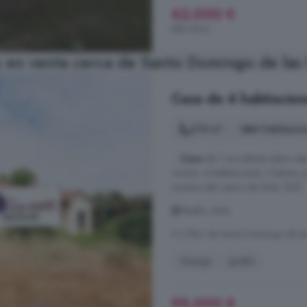
62.000 €
886 €/m²
 en venta cerca de Santo Domingo de las
Casa de 4 habitacion
214 m²
4 habitacio
...
Casa
de 1 una planta sobre ras
cocina, 4 habitaciones, 2 baños, j
minutos del centro de Ávila. [IW]
Maello, Ávila
A 3.5km de Santo Domingo de la
Garaje
Jardín
95.000 €