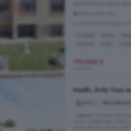
electrodomésticos, esquina, galería
Peñalba de Ávila, Ávila
A 4.2km de Santo Domingo de la
3° planta
Balcón
Bar
Hipoteca
Jardín
Orien
170.000 €
1.441 €/m²
Maello, Ávila: Casa e
214 m²
4 habitacio
...
Casa
de 1 una planta sobre ras
cocina, 4 habitaciones, 2 baños, j
minutos del centro de Ávila. [IW]