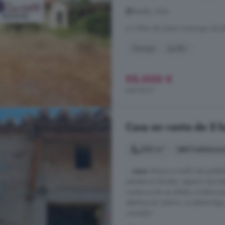
Maello, Ávila
A 2.9km de Santo Domingo de la
Garaje
Jardín
95.000 €
444 €/m²
Casa en venta de 5 h
250 m²
5 habitacio
...
casa
ofrece un sinfín de posibi
residencia familiar, espacio de tra
construcción es sólida y tradicion
distribución interior. La planta b
comedor ...