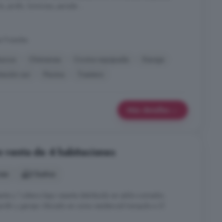
, jardín, luminoso, parada ...
s Posadas
bacoa
Chimenea
Cocina equipada
Garaje
tación sur
Piscina
Trastero
Más detalles
n venta de 4 habitaciones
nes
2 baños
ante y 1 sótano bajo rasante distribuido en salón-comedor,
ardín y garaje. Ubicado en zona residencial tranquila a 21