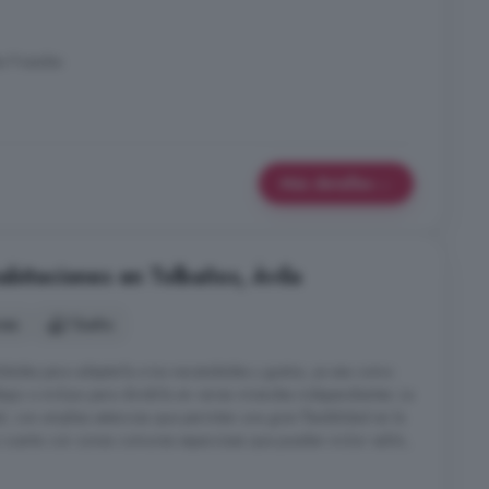
s Posadas
Más detalles
abitaciones en Tolbaños, Ávila
nes
1 baño
lidades para adaptarla a tus necesidades y gustos, ya sea como
bajo o incluso para dividirla en varias viviendas independientes. La
al, con amplias estancias que permiten una gran flexibilidad en la
aja cuenta con zonas comunes espaciosas que pueden incluir salón,