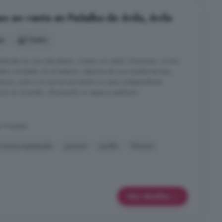
s en venta en Peñalba de Ávila, Ávila
es
1 baño
stribuida en una sola planta, cuenta con salón chimenea, cocina
año completo. En el exterior, dispone de una amplia terraza,
scina, junto a la que se encuentra un aseo independiente.
zi en el jardín, ofreciendo un espacio perfecto ...
s Posadas
Cocina equipada
Jacuzzi
Jardín
Piscina
Más detalles