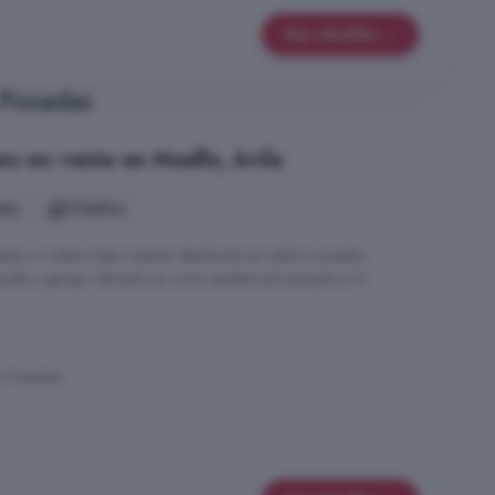
Más detalles
 Posadas
es en venta en Maello, Ávila
nes
2 baños
ante y 1 sótano bajo rasante distribuido en salón-comedor,
ardín y garaje. Ubicado en zona residencial tranquila a 21
s Posadas