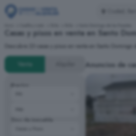
Inicio
Castilla y León
Ávila
Ávila
Santo Domingo de las Posadas
Casas y pisos en venta en Santo Do
Descubre 23 casas y pisos en venta en Santo Domingo d
Anuncios de ca
Venta
Alquiler
Precios
Tipo de inmueble