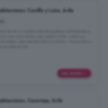
bitaciones: Castilla y León, Ávila
nes
eva de vila. La vivienda consta de tres plantas y est distribuida en
cina, tres cuartos de bao, aseo, vestbulo y balcn. Cuenta con
s de madera, vigas vistas de madera en el techo... Precisa reforma
 se encuentra en mal ...
Más detalles
bitaciones, Casavieja, Ávila