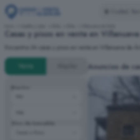
Inicio
Castilla y León
Ávila
Ávila
Villanueva de Ávila
Casas y pisos en venta en Villanueva
Encuentra 34 casas y pisos en venta en Villanueva de 
Anuncios de cas
Venta
Alquiler
Precios
Tipo de inmueble