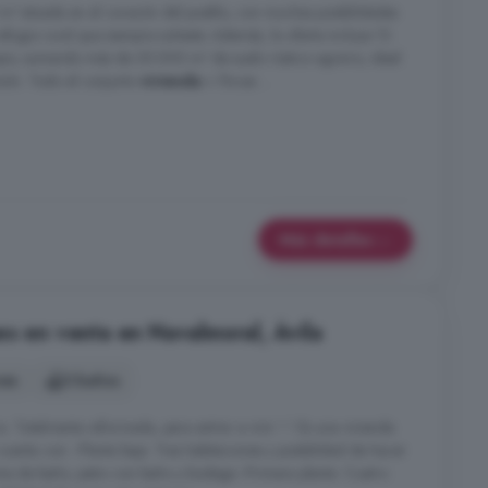
² situada en el corazón del pueblo, con muchas posibilidades
refugio rural que siempre soñaste. Además, la oferta incluye 13
ipio, sumando más de 35.000 m² de suelo rústico agrario, ideal
rsión. Todo el conjunto
vivienda
+ fincas ...
Más detalles
es en venta en Navalmoral, Ávila
nes
3 baños
. Totalmente reformada, para entrar a vivir ! ! Es una vivienda
 cuenta con: -Planta baja: Tres habitaciones y posibilidad de hacer
tos de baño, patio con baño y bodega -Primera planta: Cuatro