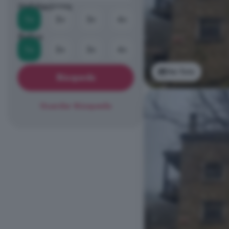
Habitaciones
1+
2+
3+
4+
Baños
1+
2+
3+
4+
Ver foto
Búsqueda
Guardar Búsqueda