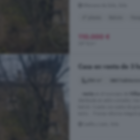
Villanueva de Ávila, Ávila
4° planta
Balcón
Parq
110.000 €
387 €/m²
Casa en venta de 3 ha
284 m²
3 habitacio
...
venta
en el municipio de
Vill
distribuida en salón-comedor, tres
balcón. Cuenta con suelos de gres
techo.. . Precisa reforma integral p
Castilla y León, Ávila