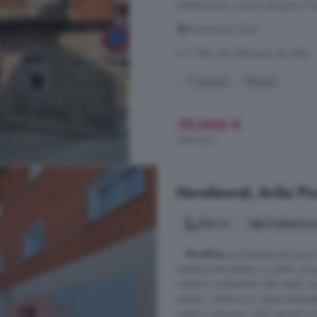
habitaciones y cuarto de baño. Posi
Navalmoral, Ávila
A 11.9km de Villanueva de Ávila
1° planta
Piscina
79.000 €
188 €/m²
Navalmoral, Ávila: Pi
106 m²
3 habitacio
...
Piso
Piso
en Navalmoral zona Ca
habitaciones dobles, un baño, pro
madera, orientación este oeste, su
estado, calefacción, electrodomés
trastero, parques, rural, garaje incl