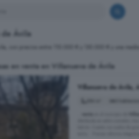
 de Ávila
Ávila, con precios entre 110.000 € y 130.000 € y una med
as en venta en Villanueva de Ávila
Villanueva de Ávila, 
284 m²
3 habitacio
...
venta
en el municipio de
Vill
distribuida en salón-comedor, tres
balcón. Cuenta con suelos de gres
techo.. . Precisa reforma integral p