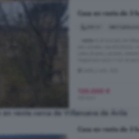
Casa en venta de 3 ha
284 m²
3 habitacio
...
venta
en el municipio de Villanu
saln-comedor, tres dormitorios, co
suelos de gres y parquet, ventana
integral para entrar a vivir ya que
Castilla y León, Ávila
130.000 €
458 €/m²
en venta cerca de Villanueva de Ávila
Casa en venta de 3 ha