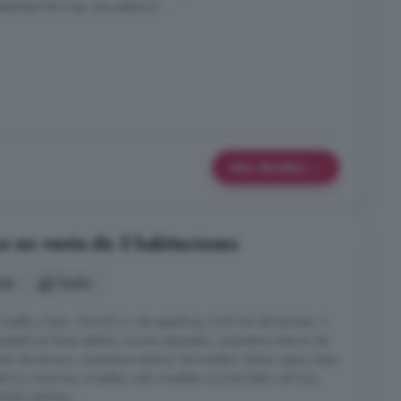
bilidad de crear otra estancia ...
Más detalles
so en venta de 3 habitaciones
nes
1 baño
stilla y leon, 106.00 m. de superficie, 4.00 m2 de terraza, 3
piedad en Buen estado, cocina equipada, carpinteria interior de
elo de terrazo, carpinteria exterior de madera. Extras: agua, buen
ticos, luminoso, muebles, solo muebles cocinay baño, terraza,
uido, parking ...