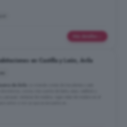
uet
Más detalles
bitaciones en Castilla y León, Ávila
nes
anueva de Ávila
. La vivienda consta de tres plantas y está
 dormitorios, cocina, tres cuartos de baño, aseo, vestíbulo y
 y parquet, ventanas de madera, vigas vistas de madera en el
ara entrar a vivir ya que se encuentra en ...