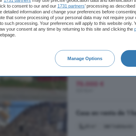
334 m²
8 habitacio
ur
1731 partners
may use precise geolocation data and identification 
ick to consent to our and our
1731 partners
’ processing as described 
detailed information and change your preferences before consenting
...
venta
una FINCA con tres casas
te that some processing of your personal data may not require your 
salón, cocina, tres habitaciones,
t to such processing. Your preferences will apply to this website only
habitaciones y un cuarto de baño.
aw your consent at any time by returning to this site and clicking the
Además contamos con dos patios. T
webpage.
Navalmoral, Ávila
A 11.7km de Villanueva de Ávila
Manage Options
1° planta
Chimenea
75.000 €
225 €/m²
Casa en venta de 1 ha
35 m²
1 habitación