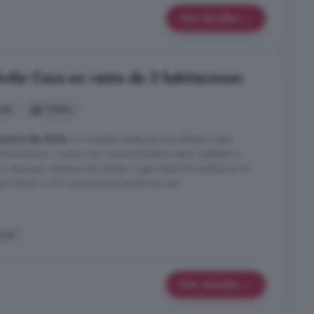
Más detalles
Ávila: Casa en venta de 3 habitaciones
nes
1 baño
anueva de Ávila
. La vivienda consta de tres plantas y está
 dormitorios, cocina, tres cuartos de baño, aseo, vestíbulo y
 y parquet, ventanas de madera, vigas vistas de madera en el
ara entrar a vivir ya que se encuentra en mal ...
uet
Más detalles