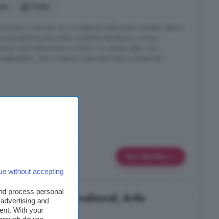
nes
1 baño
macenaje o zona de ocio. La segunda edificación, también dentro
ional perfecto para alojar invitados, familiares o incluso
sta por tres habitaciones, un baño y un amplio salón. Una
sibilidades. ¡Ven a visitarla y descubre todo su potencial!
Más detalles
ue without accepting
and process personal
es en venta en Navalmoral, Ávila
 advertising and
ent. With your