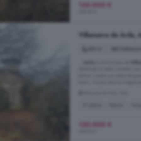
130.000 €
458 €/m²
Villanueva de Ávila, 
284 m²
3 habitacio
...
venta
en el municipio de
Vill
distribuida en salón-comedor, tres
balcón. Cuenta con suelos de gres
techo... Precisa reforma integral p
Villanueva de Ávila, Ávila
4° planta
Balcón
Parq
130.000 €
458 €/m²