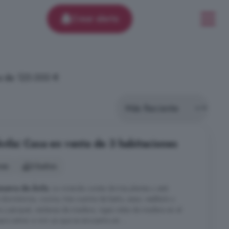
Crear alerta
ia de 125.000 €
Ávila: Casa en venta de 3 habitaciones
nes
3 baños
anueva de Ávila
. La vivienda consta de tres plantas y está
 dormitorios, cocina, tres cuartos de baño, aseo, vestíbulo y
 y parquet, ventanas de madera, vigas vistas de madera en el
ara entrar a vivir ya que se encuentra en ...