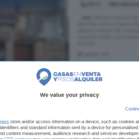
219 m²
3 habitacio
...
casa
, ideal para reuniones, al
de la finca, ofrece un espacio adic
destinarlo a alquiler. Está compue
propiedad versátil y con muchas po
#ref:2321
Casavieja, Ávila
A 10.7km de Villanueva de Ávila
1° planta
We value your privacy
48.600 €
222 €/m²
Contin
tners
store and/or access information on a device, such as cookies 
Casa de 8 habitacion
identifiers and standard information sent by a device for personalised
 and content measurement, audience research and services developm