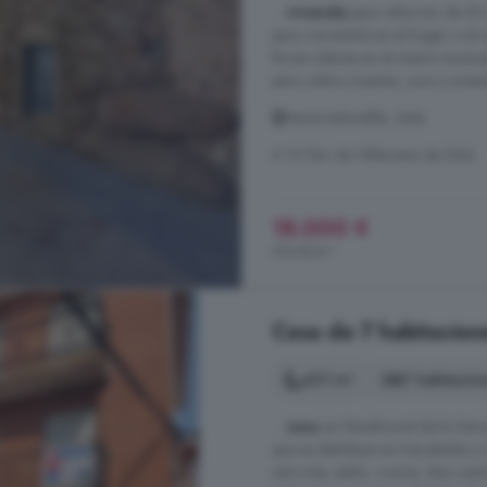
...
vivienda
para reformar de 53 m
para convertirla en el hogar o el 
fincas rústicas en el mismo munic
para cultivo, huertos, ocio o inve
Navarredondilla, Ávila
A 10.1km de Villanueva de Ávila
18.000 €
514 €/m²
Casa de 7 habitacion
421 m²
7 habitacio
...
casa
en Navalmoral de la Sierra
que se distribuye en tres plantas y
otra más, salón, cocina, dos cuar