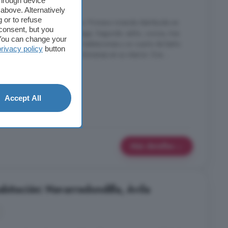
nes
3 baños
through device
above. Alternatively
 or to refuse
 en Navalmoral de la Sierra. Primera vivienda distribuida en
consent, but you
 un cuarto de baño y una bodega. Segunda: salón, cocina, tres
. You can change your
 Tercera: salón, cocina, dos habitaciones y un cuarto de baño.
privacy policy
button
odas las viviendas tienen chimenea en su interior. Dos ...
Accept All
Más detalles
bitación: Navarredondilla, Ávila