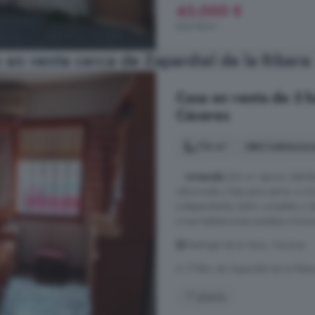
43.000 €
566 €/m²
en venta cerca de Zapardiel de la Ribera
Casa en venta de 3 h
Cáceres
116 m²
3 habitacio
...
vivienda
(66 m² aprox.) distri
reformada y lista para entrar a vi
independiente, baño completo y de
a tres habitaciones amplias y lumi
Madrigal de la Vera, Cáceres
A 17.8km de Zapardiel de la Ribe
1° planta