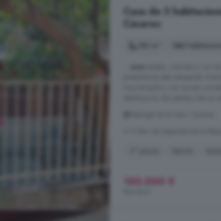
Casa de 3 habitacion
Cáceres
182 m²
3 habitacio
...
casa
amplia, cómoda y con enca
presentamos esta estupenda vivie
muy tranquila y con acceso inmedi
distribuye en dos plantas más un só
Madrigal de la Vera, Cáceres
A 17.6km de Zapardiel de la Ribe
2° planta
Balcón
Bañ
150.000 €
824 €/m²