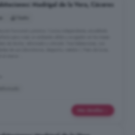
abitaciones: Madrigal de la Vera, Cáceres
es
1 baño
bución funcional y práctica: Cocina independiente, amueblada
fecto para crear un ambiente cálido y acogedor en los meses
lato de ducha, reformado y cómodo. Tres habitaciones, con
dades de uso (dormitorios, despacho, vestidor ). Patio de luces,
al interior ...
ra
eformado
Más detalles