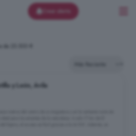
Crear alerta
ia de 25.500 €
illa y León, Ávila
os metros del centro de La Angostura y en la vertiente norte de
 ideal para los amantes de la naturaleza. A solo 17 km de El
el Espino, el acceso es fácil gracias a la Av-941. Además, se