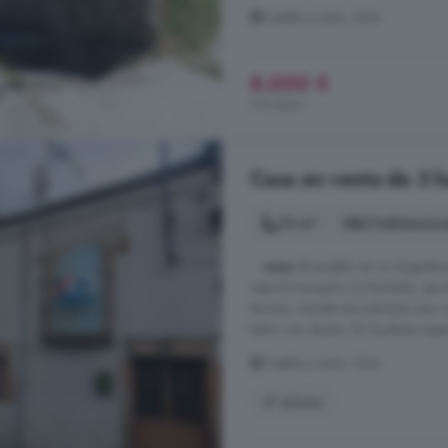
Castilla y León, Ávila
8.000 €
170 €/m²
Casa en venta de 3 ha
76 m²
3 habitacion
...
casa
de pueblo en La Angostura!
natural tranquilo. La fachada, sen
terrazo, donde encontrarás una co
baño con ducha. En la planta superi
Castilla y León, Ávila
4° planta