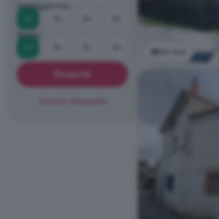
Habitaciones
1+
2+
3+
4+
Baños
1+
2+
3+
4+
Ver foto
Búsqueda
Guardar Búsqueda