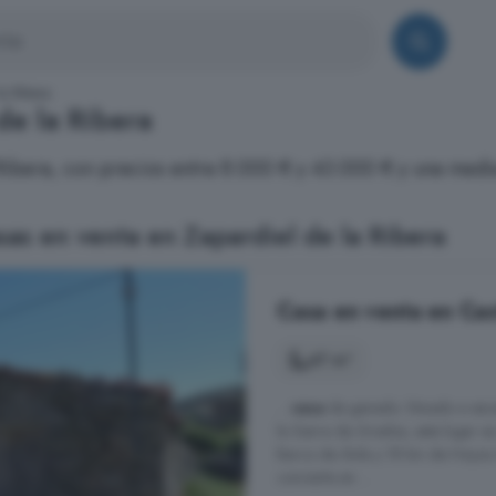
la Ribera
de la Ribera
a Ribera, con precios entre 8.000 € y 43.000 € y una med
as en venta en Zapardiel de la Ribera
Casa en venta en Cast
47 m²
...
casa
de ganado. Situado a escas
la Sierra de Gredos, este lugar es
Barco de Ávila y 18 km de Hoyos d
convierte en ...