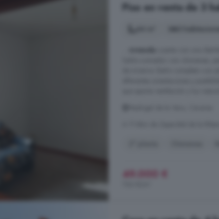
Piso en venta de 3 h
64 m²
3 habitacion
...
vivienda
cuenta con una distri
Salón-comedor con chimenea, per
de invierno. Baño completo con p
diferentes orientaciones y posibili
que aporta ventilación y luz natural 
Madrigal de la Vera, Cáceres
A 17.4km de Zapardiel de la Ribe
2° planta
Chimenea
R
49.000 €
766 €/m²