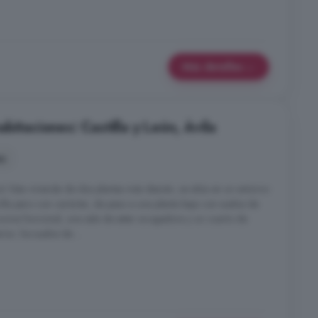
Más detalles
bitaciones: Castilla y León, Ávila
es
 Esta vivienda de dos plantas más desván, se sitúa en un entorno
cilla pero con carácter, da paso a una planta baja con suelos de
cina funcional, una sala de estar acogedora y un cuarto de
or, los suelos de ...