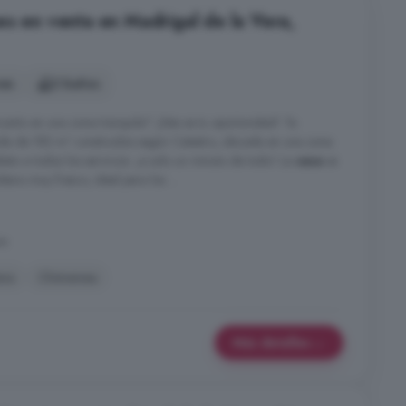
es en venta en Madrigal de la Vera,
nes
2 baños
nto en una zona tranquila? ¡Esta es tu oportunidad! Te
nda de 182 m² construidos según Catastro, ubicada en una zona
ato a todos los servicios: ¡a solo un minuto de todo! La
casa
se
tano muy fresco, ideal para los ...
ra
era
Chimenea
Más detalles