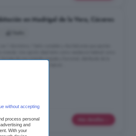
bitación en Madrigal de la Vera, Cáceres
1 baño
con 1 dormitorio, 1 baño completo y dos balcones que aportan
la vivienda. Una opción ideal tanto como residencia habitual como
e trata de una vivienda coqueta y funcional, distribuida de la
da con acceso directo a un balcón ...
a
tero
ue without accepting
and process personal
Más detalles
 advertising and
ent. With your