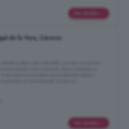
Más detalles
gal de la Vera, Cáceres
 ubicada en pleno centro del pueblo, una zona con encanto,
n acceso cómodo a pie a comercios, plaza y transporte. La
l, lo que supone una excelente oportunidad para diseñar y
n un proyecto con gran potencial. Gracias a su ...
ra
Más detalles