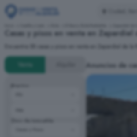
Inicio
Castilla y León
Ávila
El Barco Ávila-Piedrahíta
Zapardiel de 
Casas y pisos en venta en Zapardiel 
Encuentra 58 casas y pisos en venta en Zapardiel de l
Anuncios de cas
Venta
Alquiler
Precios
Tipo de inmueble