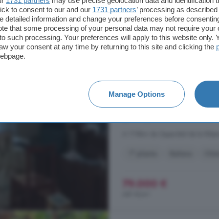
ur
1731 partners
may use precise geolocation data and identification 
ick to consent to our and our
1731 partners
’ processing as described 
Casa en venta de 6 h
detailed information and change your preferences before consenting
Cáceres
te that some processing of your personal data may not require your 
t to such processing. Your preferences will apply to this website only
aw your consent at any time by returning to this site and clicking the
116 m²
6 habitacio
webpage.
...
casa
de pueblo de 116 m² constr
zona de fácil acceso, tranquila y p
plantas de 54 m² cada una, destaca
Manage Options
de veladas al aire libre con vistas 
Madrigal de la Vera, Cáceres
A 17.8km de Zapardiel de la Ribe
1° planta
Bañera
Chi
79.000 €
681 €/m²