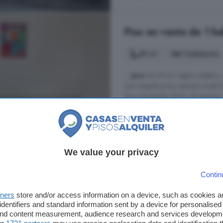
Piso en venta de 1 ha
59 m²
1 habitación
...
piso
de 59 m² según catastro, 
una magnífica luz natural a toda 
para escapadas de fin de semana. S
siguiente manera: Cocina amuebla
Madrigal de la Vera, Cáceres
A 17.7km de Zapardiel de la Riber
We value your privacy
2° planta
Balcón
Tras
Contin
48.000 €
tners
store and/or access information on a device, such as cookies 
814 €/m²
identifiers and standard information sent by a device for personalised
 and content measurement, audience research and services developm