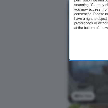
permission we and o
scanning. You may cl
you may access more 
consenting. Please no
have a right to objec
preferences or withdr
at the bottom of the 
Ver foto