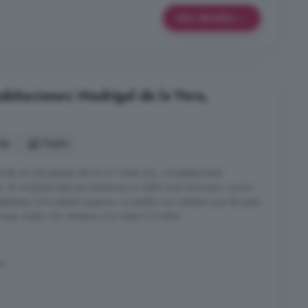
Más detalles
abitaciones: Madrigal de la Vera,
nes
1 baño
buida en dos plantas de 33 m² cada una, completamente
vir: En la planta baja encontramos un salón muy luminoso, cocina
spensa. En la planta superior, un pasillo con ventana que da paso
nosas, todas con ventanas con vistas a Gredos. ...
ra