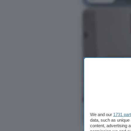
We and our
1731 par
Ver foto
data, such as unique 
content, advertising