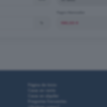
Pagos Mensuales
%
Página de Inicio
Casas en venta
Casas en alquiler
Preguntas frecuentes
¿Quiénes somos?