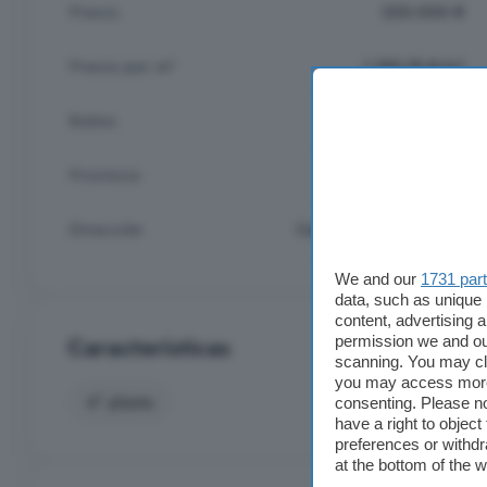
Precio
220.000 €
Precio por m²
1.189,18 €/m²
Baños
1
Provincia
Melilla
Dirección
Centro, Melilla Capital
We and our
1731 par
data, such as unique 
content, advertising
permission we and o
Características
scanning. You may cl
you may access more 
4° planta
consenting. Please no
have a right to objec
preferences or withdr
at the bottom of the 