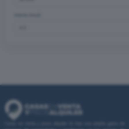
Interés Anual
Casas en venta y pisos alquiler le trae una amplia gama de