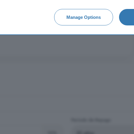
Manage Options
NTAL, PLENO CENTRO DE LA CIUDAD, Más DE 180M2
TO DE Baño, Salón COMEDOR, COCINA
Período de Repago
10%