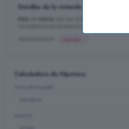
Detalles de la vivienda
PISO
EN
VENTA
220.000 SITUADO EN EL MONUME
DISTRIBUIDOS EN ESTANCIAS MUY AMPLIAS, CUAR
INDEPENDIENTE.
Leer más
Calculadora de Hipoteca
Precio del inmueble
Depósito