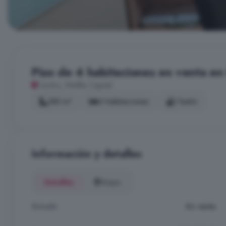
Piso de 4 habitaciones en venta en 
Centro, Melilla Capital
185 m²
4 habitaciones
1 baño
Información y detalles
Detalles
Mapa
Estado
En venta