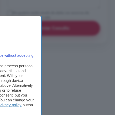
Me gustaría recibir emails de alerta con anuncios de
inmuebles similares a este
Enviar Consulta
ue without accepting
and process personal
 advertising and
ent. With your
through device
above. Alternatively
 or to refuse
consent, but you
. You can change your
privacy policy
button