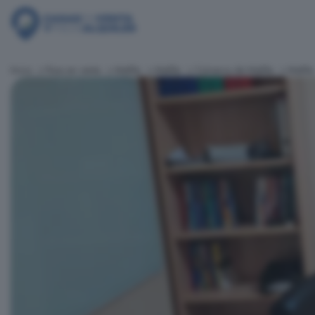
Inicio
Pisos en venta
Melilla
Melilla
Comarca de Melilla
Melilla