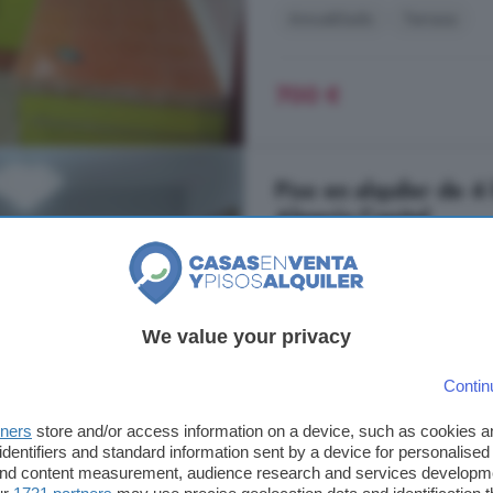
Amueblado
Terraza
700 €
Piso en alquiler de 4
Almería Capital
100 m²
4 habitacio
...
alquiler
Zazume!
We value your privacy
Nueva Andalucía, Almería Capit
Contin
4° planta
Ascensor
G
tners
store and/or access information on a device, such as cookies 
identifiers and standard information sent by a device for personalised
800 €
 and content measurement, audience research and services developm