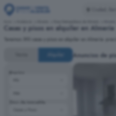
Inicio
Andalucía
Almería
Área Metropolitana de Almería
Almería
Casas y pisos en alquiler en Almería
Tenemos 395 casas y pisos en alquiler en Almería: pre
Anuncios de pis
Venta
Alquiler
Precios
Tipo de inmueble