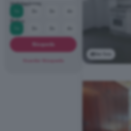
Habitaciones
1+
2+
3+
4+
Baños
1+
2+
3+
4+
Búsqueda
Ver foto
Guardar Búsqueda