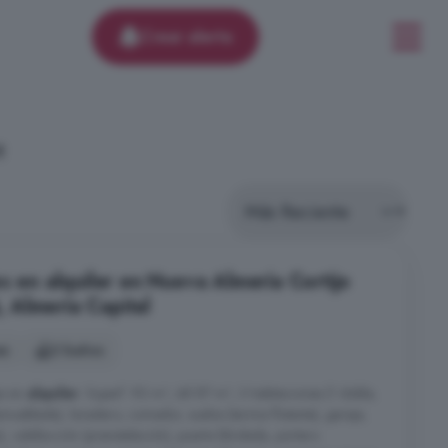
Crear alerta
€
s en alquiler en Nueva Almería Cortijo
 Almería Capital
es
2 baños
je en
alquiler
. Superf. 92 m², útil 87 m², 3 habitaciones (1 doble,
amueblada), lavadero, comedor, suelos (tarima flotante), garaje,
 calefacción (preinstalación), puerta blindada, portero