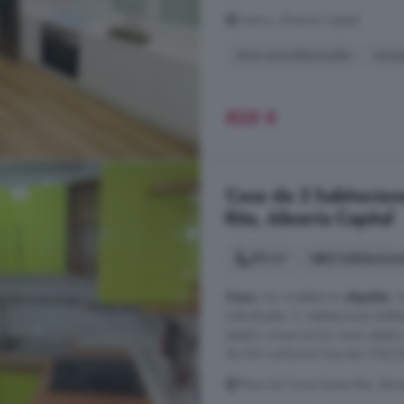
Centro, Almería Capital
Aire acondicionado
Asce
825 €
Casa de 3 habitacione
Rita, Almería Capital
90 m²
3 habitacion
Casa
con muebles en
alquiler
. 
individuales: 2, habitaciones doble
estado conservación: buen estado
de DIA conforme Decreto 218/200
Plaza de Toros Santa Rita, Alme