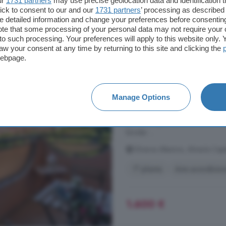
ur
1731 partners
may use precise geolocation data and identification 
ick to consent to our and our
1731 partners
’ processing as described 
detailed information and change your preferences before consenting
te that some processing of your personal data may not require your 
Piso en alquiler de 5
t to such processing. Your preferences will apply to this website only
Capital
aw your consent at any time by returning to this site and clicking the
webpage.
174 m²
5 habitacio
...
alquiler
de larga temporada, se
Manage Options
estratégicamente en una de las m
Lorca. Además de estar rodeada de
gran prestigio, como La Salle, Co
brindar ...
Oliveros Altamira, Almería Capi
1° planta
Aire acondicio
1.600 €