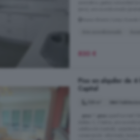
automático, gastos comunidad (inclu
(pino), aire acondicionado (preins
Nueva Almería Cortijo Grande 
Aire acondicionado
Asce
830 €
Piso en alquiler de 4
Capital
128 m²
4 habitacio
...
piso
1º,
piso
superficie total 12
dobles: 2, 2 baños, aire acondici
calefacción (central), carpintería 
conservación: reformado, lavadero