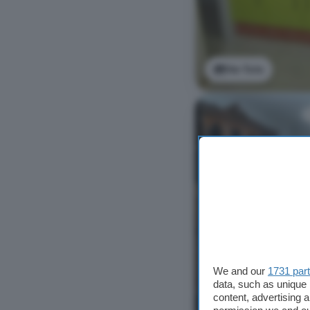
Ver foto
We and our
1731 par
data, such as unique 
content, advertising
Ver foto