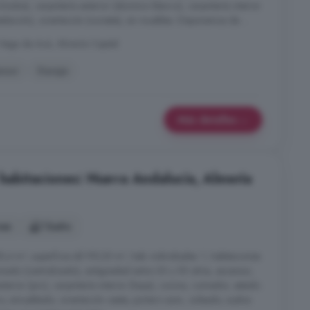
idos), carpintería exterior (aluminio blanco), carpintería interior
talación), orientación (noreste), sin muebles. Disponemos de ...
Vega de Acá, Almería Capital
nsor
Garaje
Más detalles
 habitaciones: Nueva Andalucía, Almería
nes
1 baño
8,4 m², superficie útil 99,35 m², hab. individuales: 1, habitaciones
onado (centralizado), antigüedad entre 30 y 50 años, ascensor,
exterior (pvc), carpintería interior (haya), cocina, comedor, estado
, amueblado, orientación oeste, portero auto., soleado, suelos: