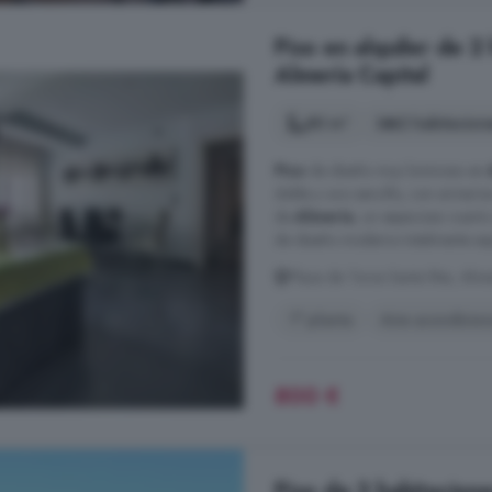
Piso en alquiler de 2
Almería Capital
80 m²
2 habitacion
Piso
de diseño muy luminoso en
doble y uno sencillo, con armario
de
Almería
, un espacioso cuart
de diseño moderno totalmente equi
Plaza de Toros Santa Rita, Alme
1° planta
Aire acondicio
800 €
Piso de 3 habitacione