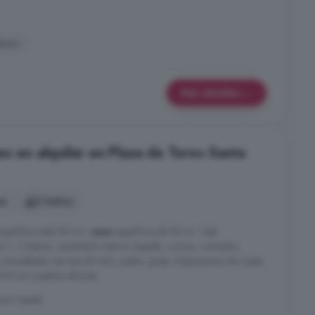
nsor
Más detalles
s en alquiler en Plaza de Toros Santa
es
2 baños
Superficie total 90 m²,
casa
superficie útil 90 m², hab.
s: 1, 2 baños, carpintería interior (sapeli), cocina, comedor,
, amueblado, terraza (8 m2), suelos: gress. Disponemos de copia
5 en nuestras oficinas.
ría Capital