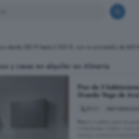
cios desde 280 € hasta 2.500 €, con un promedio de 869 
os y casas en alquiler en Almería
Piso de 3 habitacione
Grande Vega de Acá,
92 m²
3 habitacion
Piso
sin muebles y plaza de gara
2 individuales), 2 baños, cocina (
ascensor, armarios (3 empotrados),