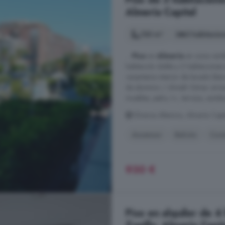
Almería Capital
130 m²
3 habitacio
...
Piso
en
Almería
en zona rambl
habitación doble y 2 habitaciones
carpinteria interior de lacado blan
de aluminio / climalit. Extras: ar
muebles, patio, t.v., terraza, autobu
Oliveros Altamira, Almería Capi
Ascensor
Balcón
Coci
930 €
Piso en alquiler de 4