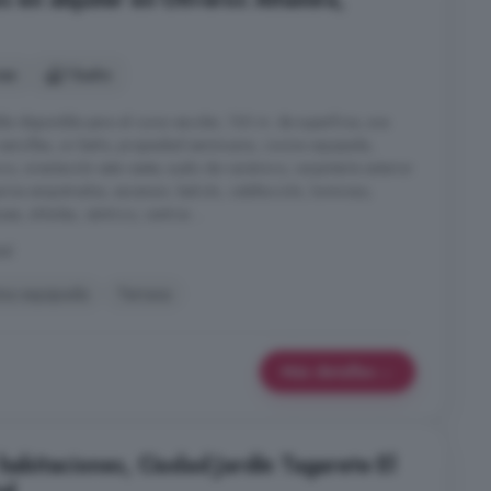
nes
1 baño
a disponible para el curso escolar, 130 m. de superficie, una
 sencillas, un baño, propiedad seminueva, cocina equipada,
co, orientación este oeste, suelo de cerámico, carpintería exterior
marios empotrados, ascensor, balcón, calefacción, luminoso,
ses, árboles, céntrico, centros ...
tal
na equipada
Terraza
Más detalles
 habitaciones, Ciudad Jardín Tagarete El