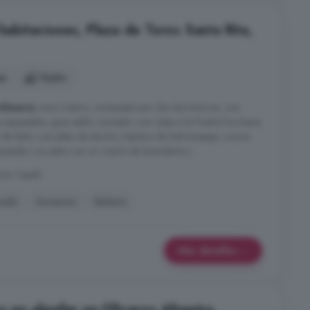
 habitaciones, Plaza de Toros Santa Rita,
es
1 baño
Almeria
zona Centro, compuesto por dos dormitorios, uno
s equipados, gran salón comedor con vistas a la Puerta Purchena
o de baño con plato de ducha y bañera de hidromasaje, cocina
pada y un patio con un cuarto de lavandería y ...
ría Capital
nado
Ascensor
Bañera
Más detalles
s en alquiler en Oliveros Altamira,