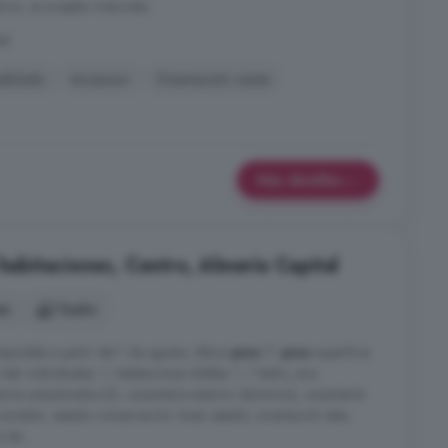
terior, se aceptan mascotas.
al
eblado
Ascensor
Orientación oeste
Más detalles
 habitaciones, Centro, Almería Capital
es
1 baño
isponible a partir del 1 de agosto, Altura
piso
7º,
piso
superficie
hab. individuales: 1, habitaciones dobles: 1, 1 baño, aire
rios empotrados (2), carpintería exterior (aluminio), carpintería
 comedor, estado conservación: buen estado, orientación este,
 de ...