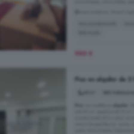
tarima flotante, vidrios dobles, ex
Nueva Andalucía, Almería Capit
Aire acondicionado
Amu
Reformado
950 €
Piso en alquiler de 2
60 m²
2 habitacion
Piso
con muebles en
alquiler
. D
total 60 m², superficie útil 50 m², 
acondicionado (frío y calor), arma
interior (lacada blanco), cocina,
suelos: tarima flotante. Disponemos