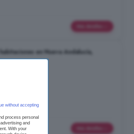
Más detalles
 habitaciones en Nueva Andalucía,
nes
2 baños
al
ue without accepting
araje
Lavadora
and process personal
 advertising and
Más detalles
ent. With your