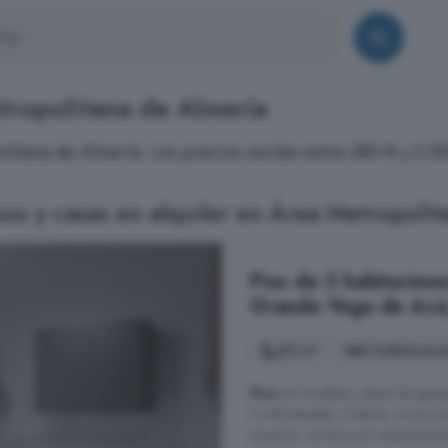
etropolitana de Almería
litana de Almería. Los precios oscilan entre 280 € y 2.5
os y casas en alquiler en Área Metropolit
Piso de 3 habitacione
Grande Vega de Acá,
92 m²
3 habitacion
Piso
sin muebles y plaza de gara
2 individuales), 2 baños, cocina (
ascensor, armarios (3 empotrados),