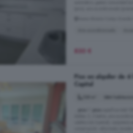
automático, gastos comunidad (inclu
(pino), aire acondicionado (preins
Nueva Almería Cortijo Grande 
Aire acondicionado
Asce
830 €
Piso en alquiler de 4
Capital
128 m²
4 habitacio
...
piso
1º,
piso
superficie total 12
dobles: 2, 2 baños, aire acondici
calefacción (central), carpintería 
conservación: reformado, lavadero