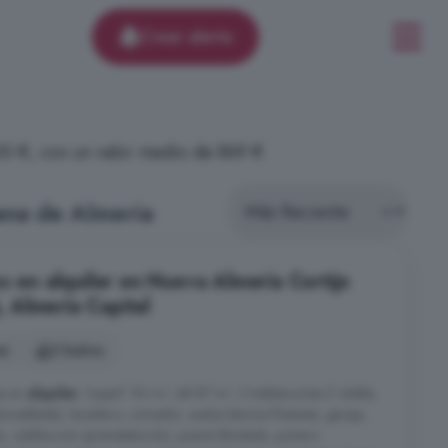
Crear alerta
00 €, con un valor medio de 869 €
ana de Almería
s en alquiler en Nueva Almería Cortijo
 Almería Capital
es
2 baños
je en
alquiler
. Superf. 92 m², útil 87 m², 3 habitaciones (1 doble,
amueblada), lavadero, comedor, suelos (tarima flotante), garaje,
 calefacción (preinstalación), puerta blindada, portero