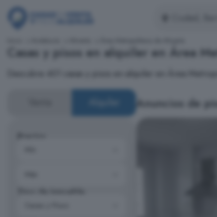
Inicio
Andalucía
Almería
Área Metropolitana de Almería
Casas y pisos en alquiler en Área M
Descubre 401 casas y pisos en alquiler en Área Metropo
Anuncios de pis
Venta
Alquiler
Precios
Tipo de inmueble