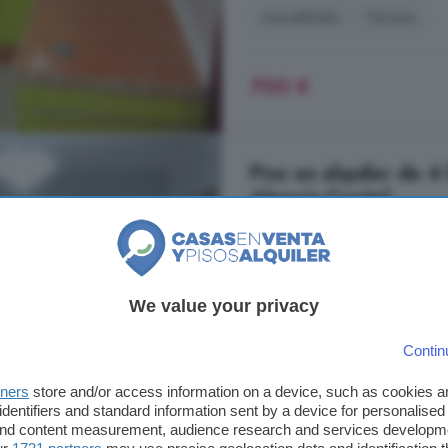
Amueblado
Terraza
700 €
Piso en alquiler de 4
Almería Capital
100 m²
4 habitacio
...
alquiler
Zazume!
We value your privacy
Nueva Andalucía, Almería Capit
Contin
4° planta
Ascensor
G
tners
store and/or access information on a device, such as cookies 
identifiers and standard information sent by a device for personalised
800 €
 and content measurement, audience research and services developm