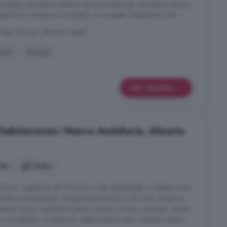
idos), carpintería exterior (aluminio blanco), carpintería interior
talación), orientación (noreste), sin muebles. Disponemos de ...
Vega de Acá, Almería Capital
nsor
Garaje
Más detalles
 habitaciones: Nueva Andalucía, Almería
nes
1 baño
8,4 m², superficie útil 99,35 m², hab. individuales: 1, habitaciones
onado (centralizado), antigüedad entre 30 y 50 años, ascensor,
exterior (pvc), carpintería interior (haya), cocina, comedor, estado
, amueblado, orientación oeste, portero auto., soleado, suelos: