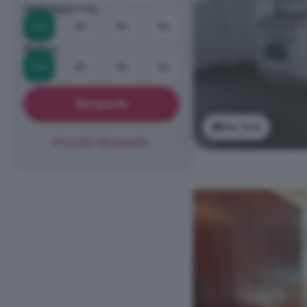
Habitaciones
1+
2+
3+
4+
Baños
1+
2+
3+
4+
Búsqueda
Ver foto
Guardar Búsqueda