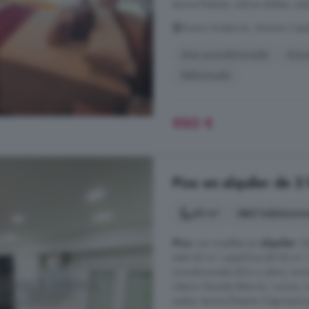
tarima flotante, vidrios dobles, ex
Nueva Andalucía, Almería Capit
Aire acondicionado
Amu
Reformado
950 €
Piso en alquiler de 2
60 m²
2 habitacion
Piso
con muebles en
alquiler
. D
total 60 m², superficie útil 50 m², 
acondicionado (frío y calor), arma
interior (lacada blanco), cocina,
suelos: tarima flotante. Disponemos