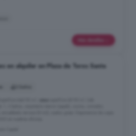
nsor
Más detalles
s en alquiler en Plaza de Toros Santa
es
2 baños
Superficie total 90 m²,
casa
superficie útil 90 m², hab.
s: 1, 2 baños, carpintería interior (sapeli), cocina, comedor,
, amueblado, terraza (8 m2), suelos: gress. Disponemos de copia
5 en nuestras oficinas.
ría Capital