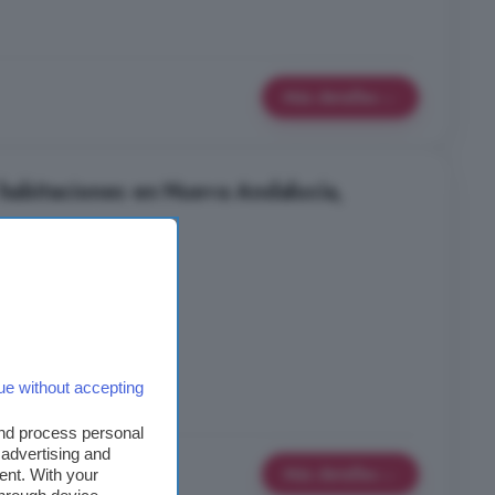
Más detalles
 habitaciones en Nueva Andalucía,
nes
2 baños
al
ue without accepting
araje
Lavadora
and process personal
 advertising and
Más detalles
ent. With your