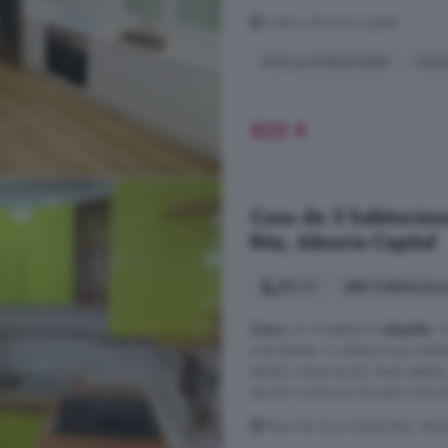
Centro, Almería Capital
Aire acondicionado
Asce
825 €
Casa de 3 habitacione
Rita, Almería Capital
90 m²
3 habitacion
Casa
con muebles en
alquiler
. 
individuales: 2, habitaciones doble
estado conservación: buen estado
de DIA conforme Decreto 218/200
Plaza de Toros Santa Rita, Alme