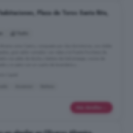
 habitaciones, Plaza de Toros Santa Rita,
es
1 baño
lmeria zona Centro, compuesto por dos dormitorios, uno doble
pados, gran salón comedor con vistas a la Puerta Purchena de
baño con plato de ducha y bañera de hidromasaje, cocina de
a y un patio con un cuarto de lavandería y ...
ría Capital
nado
Ascensor
Bañera
Más detalles
s en alquiler en Oliveros Altamira,