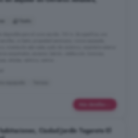
nes
1 baño
disponible para el curso escolar, 130 m. de superficie, una
 sencillas, un baño, propiedad seminueva, cocina equipada,
co, orientación este oeste, suelo de cerámico, carpintería exterior
marios empotrados, ascensor, balcón, calefacción, luminoso,
ses, árboles, céntrico, centros ...
tal
na equipada
Terraza
Más detalles
 habitaciones, Ciudad Jardín Tagarete El