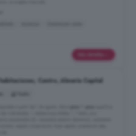
terior, se aceptan mascotas.
al
eblado
Ascensor
Orientación oeste
Más detalles
 habitaciones, Centro, Almería Capital
es
1 baño
isponible a partir del 1 de agosto, Altura
piso
7º,
piso
superficie
hab. individuales: 1, habitaciones dobles: 1, 1 baño, aire
rios empotrados (2), carpintería exterior (aluminio), carpintería
 comedor, estado conservación: buen estado, orientación este,
 de ...