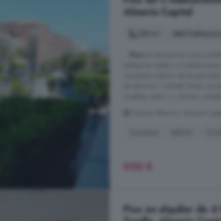
Almería Capital
130 m²
3 habitacio
...
Piso
en Almería en zona rambla 
habitación doble y 2 habitaciones
carpinteria interior de lacado blan
de aluminio / climalit. Extras: ar
muebles, patio, t.v., terraza, autobu
Oliveros Altamira, Almería Capi
Ascensor
Balcón
Coci
930 €
Piso en alquiler de 4