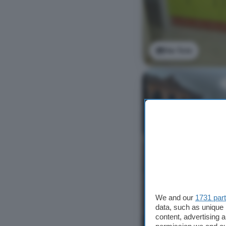
Ver foto
We and our
1731 par
data, such as unique 
content, advertising
Ver foto