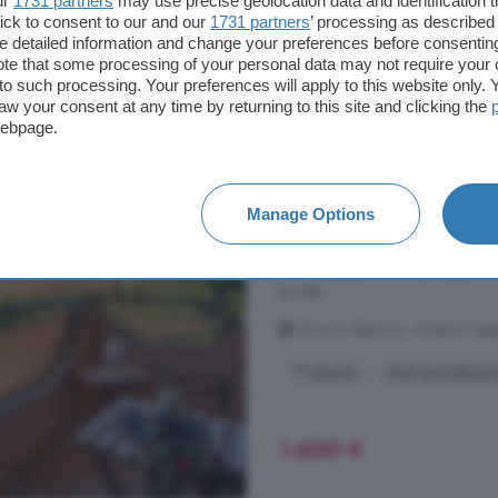
ur
1731 partners
may use precise geolocation data and identification 
ick to consent to our and our
1731 partners
’ processing as described 
detailed information and change your preferences before consenting
te that some processing of your personal data may not require your 
Piso en alquiler de 5
t to such processing. Your preferences will apply to this website only
Capital
aw your consent at any time by returning to this site and clicking the
webpage.
174 m²
5 habitacio
...
alquiler
de larga temporada, se
Manage Options
estratégicamente en una de las m
Lorca. Además de estar rodeada de
gran prestigio, como La Salle, Co
brindar ...
Oliveros Altamira, Almería Capi
1° planta
Aire acondicio
1.600 €