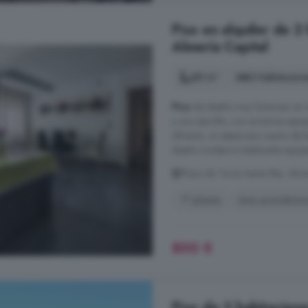
Piso en alquiler de 2
Almería Capital
80 m²
2 habitacion
Piso
de diseño muy luminoso en A
y uno sencillo, con armarios equi
Almería, un espacioso cuarto de 
diseño moderno totalmente equipad
Plaza de Toros Santa Rita, Alme
1° planta
Aire acondicio
800 €
Piso de 3 habitacione