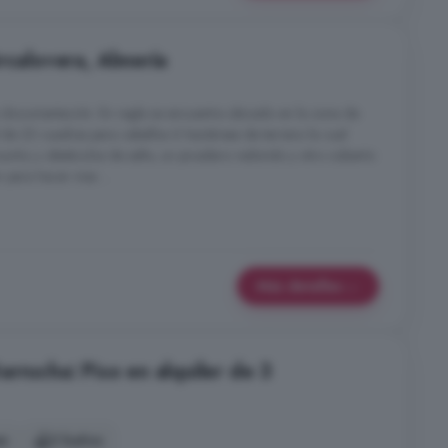
rcalovera, Almería
a documentación. En regla se encuentra ubicado en la zona de
de 23 cuadras para caballos 6 hectáreas de terreno la cual
ountry y obstáculos de salto, un picadero redondo y otro cubierto
 para hacer mas ...
Más detalles
rrucha: Piso en alquiler de 3
es
2 baños