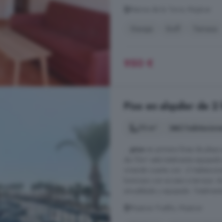
Marina de la Torre, Mojácar
Garaje
Golf
Terraza
950 €
Piso en alquiler de 2
75 m²
2 habitacion
...
piso
en primera línea de playa
de 75m² está totalmente equipado 
vivienda cuenta con: -2 habitacio
luminoso con acceso a terraza -
amueblada y equipada -Totalment
Mojácar Pueblo, Mojácar