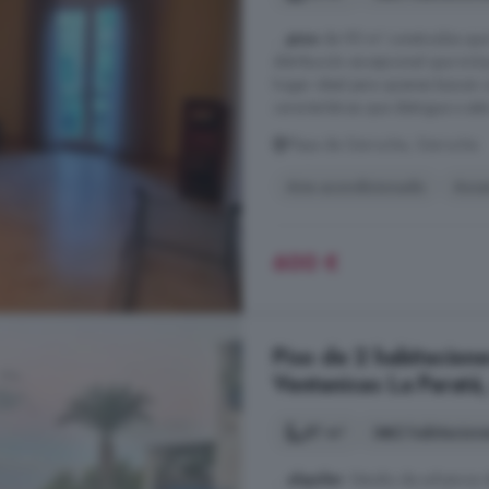
...
piso
de 95 m² construidos que 
distribución excepcional que incl
hogar ideal para quienes buscan u
características que distingue a es
Playa de Garrucha, Garrucha
Aire acondicionado
Asce
600 €
Piso de 2 habitacione
Ventanicas La Paratá
87 m²
2 habitacion
...
alquiler
: Estudio de solvencia 