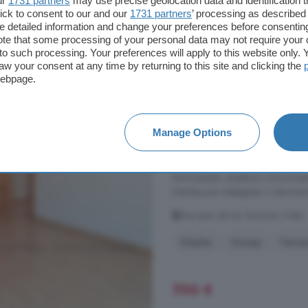
ur
1731 partners
may use precise geolocation data and identification 
600 €
ick to consent to our and our
1731 partners
’ processing as described 
detailed information and change your preferences before consenting
te that some processing of your personal data may not require your 
t to such processing. Your preferences will apply to this website only
aw your consent at any time by returning to this site and clicking the
Piso de 3 habitacione
webpage.
Terreros, Pulpí
142 m²
3 habitacio
Manage Options
...
alquiler
anual en Jaravía, una 
solo unos minutos de San Juan de l
luminosidad, amplitud y funciona
Distribución inteligente: 3 dormit
San Juan de los Terreros, Pulpí
Dúplex
Garaje
Terraz
700 €