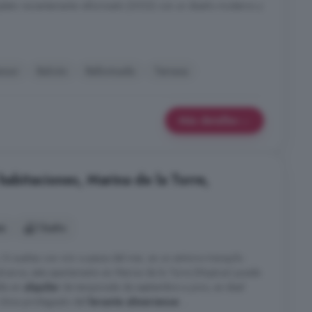
pleto recientemente reformado (2023) con un diseño moderno y
nsor
Balcón
Reformado
Terraza
Más detalles
 habitaciones, Marina de la Torre,
es
1 baño
sueñas con vivir a pasos del mar, en un entorno tranquilo
 alcance, este apartamento en Marina de la Torre (Mojácar) puede
ible en
alquiler
de temporada de septiembre a junio, es ideal
clima privilegiado del
levante almeriense
...