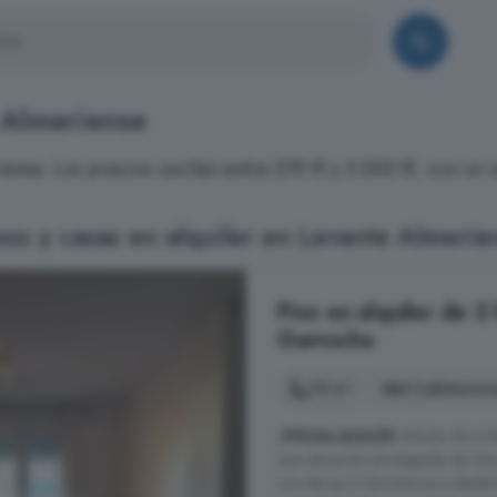
 Almeriense
iense. Los precios oscilan entre 270 € y 3.000 €, con un
os y casas en alquiler en Levante Almerie
Piso en alquiler de 2
Garrucha
70 m²
2 habitacion
¡
PISO
ALQUILER
ANUAL EN GARR
una ubicación privilegiada de Gar
uno de sus 2 dormitorios y desde 