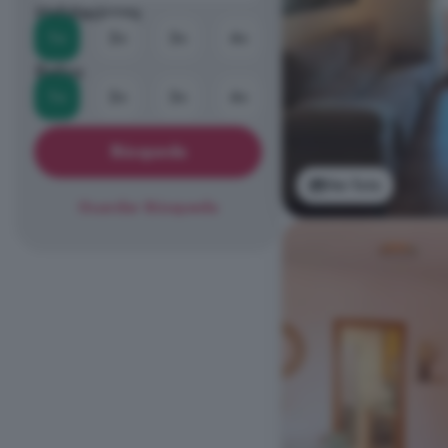
Habitaciones
1+
2+
3+
4+
Baños
1+
2+
3+
4+
Búsqueda
Ver foto
Guardar Búsqueda