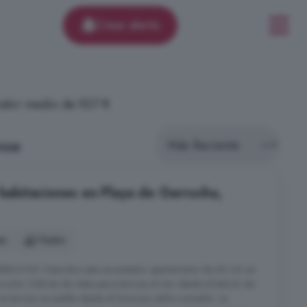
Crear alerta
 valor medio de 927 €
nse
 habitaciones en Playa de Garrucha,
es
1 baño
UCHA! Descubre este encantador apartamento de 60 m2 en
rucha. Disfruta de vistas panorámicas al mar desde el balcón de
la terraza accesible desde el luminoso salón-comedor. La