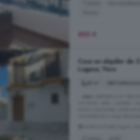
1° planta
Aire acondicio
Terraza
850 €
Casa en alquiler de 2
Laguna, Vera
86 m²
2 habitacion
...
casa
y dedícate a vivir! Este i
con ducha - salón - comedor - co
horno y microondas - jardín con es
comunidad son a cargo del propieta
Las Marinas Pueblo Laguna, Ver
4° planta
Jardín