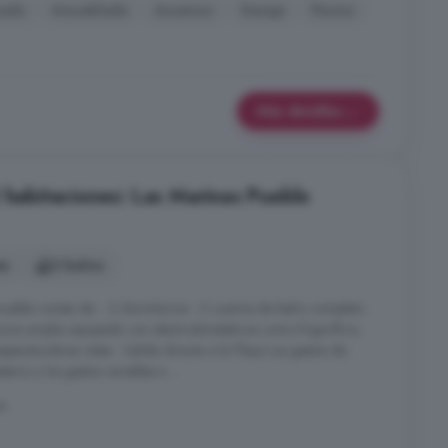
nado
Amueblado
Ascensor
Garaje
Piscina
Más detalles
 habitaciones: Las Marinas Pueblo
es
2 baños
nmueble consta de: - 2 dormitorios - 2 cuartos de baño completo
cina amplia equipada con electrodomésticos como frigorífico,
pectaculares vistas - Salida directa a la Playa Los gastos de
rio y los gastos variables a ...
a