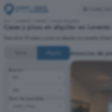
Inicio
Andalucía
Almería
Levante Almeriense
Casas y pisos en alquiler en Levante
Descubre 73 casas y pisos en alquiler en Levante Almer
Anuncios de pis
Venta
Alquiler
Precios
Tipo de inmueble