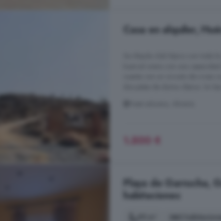
Casa en alquiler, Hué
Se Alquila club hípico con toda l
huercal overa con una capacidad 
cuenta con un circuito de cross c
dos pistas de doma clásica. Un bar
Huércalovera, Almería
1.500 €
Playa de Garrucha, Ga
habitaciones
95 m²
3 habitacion