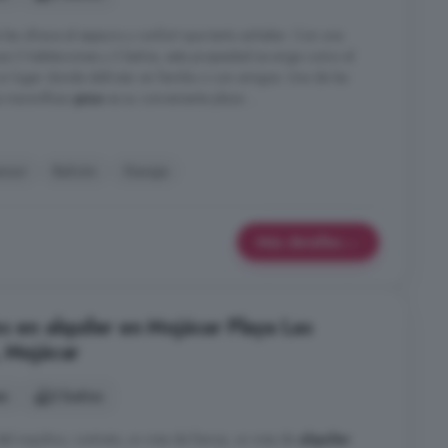
les ofrece el espacio y confort que tanto anhelan. Con una
uye 3 habitaciones y 2 baños, esta propiedad se erige como el
n lugar donde disfrutar en familia o con amigos. Una de las
te maravilloso
piso
es su conveniente plaza ...
nsor
Balcón
Garaje
Más detalles
s en alquiler en Mojácar Playa Las
, Mojácar
es
2 baños
del inquilino, contrato, un mes de fianza, un mes de
alquiler