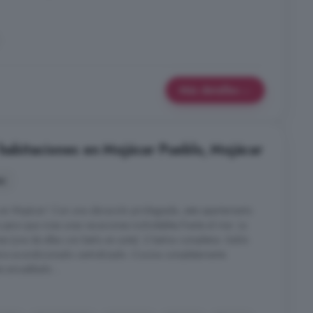
Más detalles
 habitaciones en Mojácar Pueblo, Mojácar
es
 en Mojácar! Con una ubicación privilegiada, este apartamento
para que vivas unas vacaciones inolvidables frente al mar. La
nes (una de ellas con baño en suite) -2 baños completos -Salón
Aire acondicionado centralizado -Cocina completamente
e amueblado ...