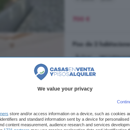
700 €
Piso de 2 habitacione
73 m²
2 habitacion
...
vivienda
dispone de: -2 dormi
salón-comedor -Cocina equipada c
al aire libre Además, cuenta con 
rodeada de zonas comunes cuidad
We value your privacy
supermercados, restaurantes y trans
Contin
El Palmeral, Mojácar
tners
store and/or access information on a device, such as cookies 
Cocina equipada
Garaje
identifiers and standard information sent by a device for personalised
 and content measurement, audience research and services developm