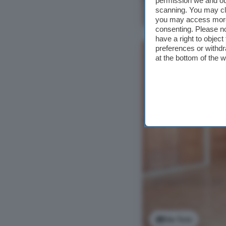
permission we and o
scanning. You may cl
Ver foto
you may access more 
consenting. Please no
have a right to objec
preferences or withdr
at the bottom of the 
Ver foto