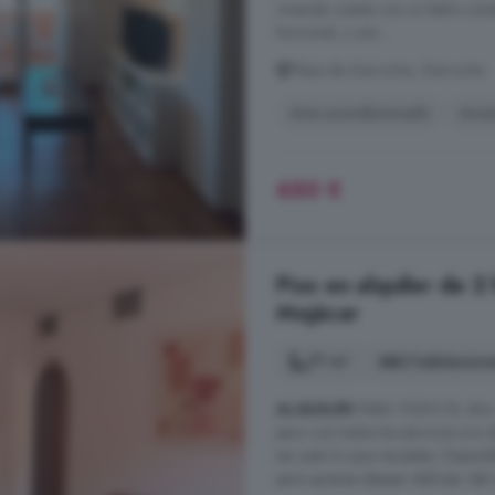
vivienda cuenta con un baño com
funcional, y una ...
Playa de Garrucha, Garrucha
Aire acondicionado
Asce
650 €
Piso en alquiler de 2
Mojácar
77 m²
2 habitacion
ALQUILER
PARA TODO EL Año. Si 
pero con todos los servicios a tu
ser justo lo que necesitas. Dispon
para quienes desean disfrutar del 