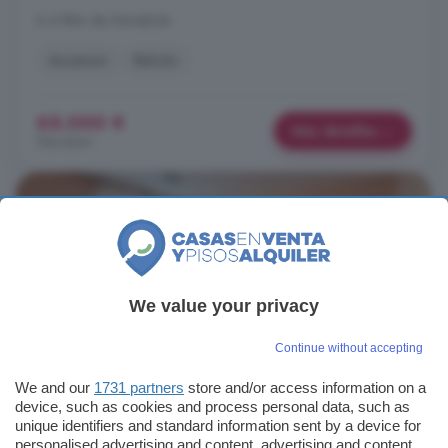
A 6.9km de Gimialcón
Ascensor
Balcón
65.000 €
Más detalles
756 €/m²
We value your privacy
Ver foto
Continue without accepting
We and our
1731 partners
store and/or access information on a
Piso en venta de 3 habitaciones en
device, such as cookies and process personal data, such as
Peñaranda de Bracamonte, Salamanca
unique identifiers and standard information sent by a device for
personalised advertising and content, advertising and content