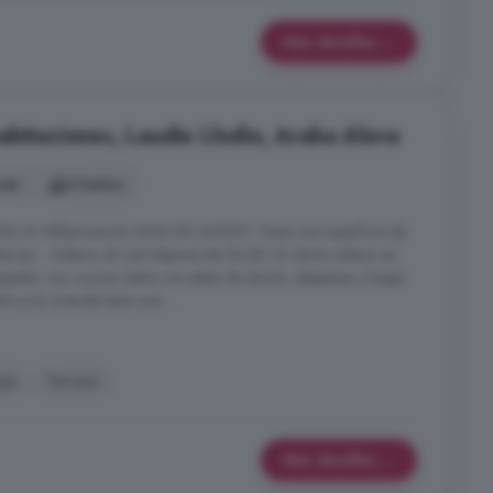
Más detalles
abitaciones, Laudio Llodio, Araba Álava
nes
4 baños
 LA URbanización ISASI DE LAUDIO. Tiene una superficie de
os en: - Sótano, el cual dispone de 56,82. En dicho sótano se
uipado, con cocina, baño con plato de ducha, despensa y fuego
tra a la vivienda tiene una ...
je
Terraza
Más detalles