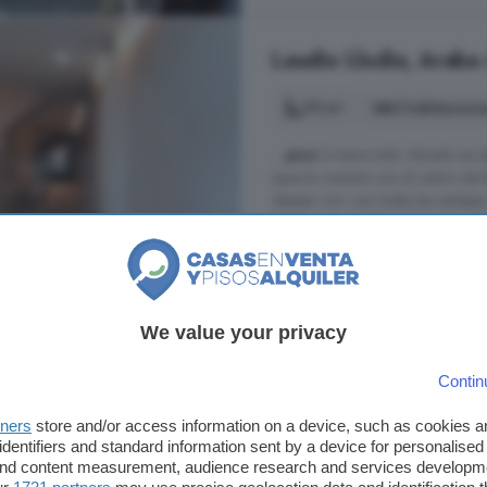
Laudio Llodio, Araba 
75 m²
3 habitacion
...
piso
lo tiene todo. Situado en p
(que te conecta con el centro de 
desean vivir con todas las ventaja
Distribución perfecta: 3 amplias ha
Laudio Llodio, Araba Álava
Ascensor
Trastero
We value your privacy
170.000 €
Contin
2.267 €/m²
tners
store and/or access information on a device, such as cookies 
identifiers and standard information sent by a device for personalised
 and content measurement, audience research and services developm
Piso en venta de 5 h