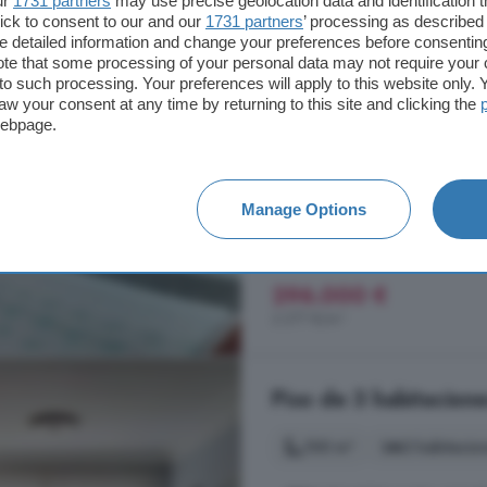
ur
1731 partners
may use precise geolocation data and identification 
ick to consent to our and our
1731 partners
’ processing as described 
130 m²
5 habitacio
detailed information and change your preferences before consenting
te that some processing of your personal data may not require your 
...
piso
. Totalmente exterior, con 
t to such processing. Your preferences will apply to this website only
con terraza, hacía el Este Cocina 
aw your consent at any time by returning to this site and clicking the
webpage.
dos ventanas pequeñas de ventila
sotabanco del tejado con clara
Laudio Llodio, Araba Álava
Manage Options
7° planta
Ascensor
Te
296.000 €
2.277 €/m²
Piso de 3 habitacion
100 m²
3 habitacio