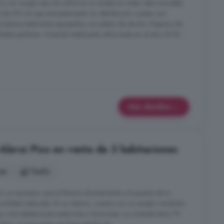
o y sin ningún tipo de reforma no dudes en visitar este inmueble.
cie de 90 m2 aproximadamente. Su distribución cuenta con
os baños totalmente equipados con platos de ducha. Dispone de
lidad perfecta. Vivienda totalmente reformada en el año 2018, ...
Más detalles
Álava: Piso en venta de 3 habitaciones
nes
1 baño
un ascensor que te llevará directamente a la puerta de tu
vilidad reducida. En su interior, cuenta con un amplio recibidor,
, tres habitaciones exteriores y luminosas. La vivienda tiene 79