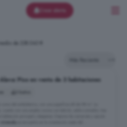
Crear alerta
 medio de 238.043 €
Álava: Piso en venta de 3 habitaciones
es
2 baños
 zona del ambulatorio, con una superficie útil de 98 m². La
ta, cuenta con una amplia cocina con balcón, salón-comedor, tres
a habitación principal y despensa. Dispone de camarote y opción
a
vivienda
se encuentra en la orientación oeste del ...