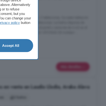
through device
above. Alternatively
nes
2 baños
 or to refuse
consent, but you
orientación solar hacía el Sur 2 habitaciones, Suroeste habitación
. You can change your
y al Oeste salón y otras 2 habitaciones. Los baños dispones de
privacy policy
button
ción Dispone de ascensor en el portal y camarote de 4 m2 en el
boya. ¡¡PREGUNTANOS EN LAS OFICINAS DE Iruñalan! ...
Accept All
rraza
Más detalles
es en venta en Laudio Llodio, Araba Álava
nes
2 baños