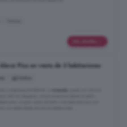
idos y se encuentra en buen estado de ...
Terraza
Más detalles
Álava: Piso en venta de 3 habitaciones
nes
2 baños
dio y totalmente EXTERIOR. La
vivienda
cuenta con 104 m2
 gran hall con despensa, cocina americana abierta al salón-
bitaciones, un gran cuarto de baño y tres balcones (uno con
dos con salida desde dos de las habitacones). ...