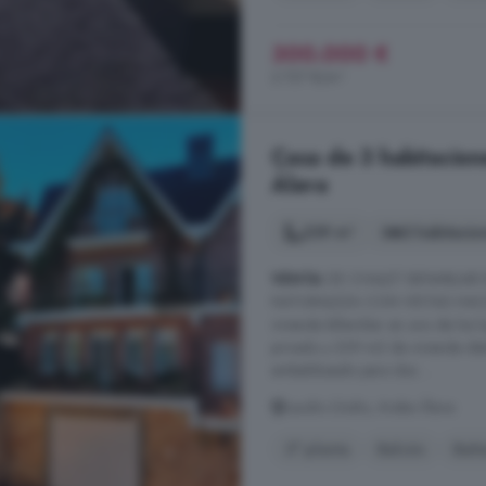
300.000 €
2.727 €/m²
Casa de 3 habitacion
Álava
239 m²
3 habitacio
VENTA
DE CHALET BIFAMILIA
NATURALEZA CON VISTAS HACIA
vivienda bifamiliar en uno de los
privado y 239 m2 de vivienda dist
embaldosado para dos ...
Laudio Llodio, Araba Álava
3° planta
Balcón
Bañe