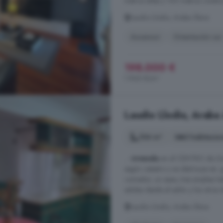
metros útiles y 100 metros constru
Laudio Llodio, Araba Álava
Ascensor
Orientación sur
198.000 €
1.960 €/m²
Laudio Llodio, Araba 
104 m²
3 habitacio
...
vivienda
en el CENTRO de Llo
según catastro y se distrinuye en;
comedor, un aseo, tres amplias ha
salidas desde el salón y los otros 
Laudio Llodio, Araba Álava