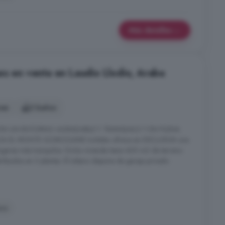
Más detalles
es en venta en Laudio Llodio, Araba
nes
2 baños
R EN UN ENTORNO AGRADABLE Y TRANQUILO Y EN PLENA
 EL MONTE GOIKOGANE Iruñalan ofrece en EXCLUSIVA una
 lugares más tranquilos. Dicha vivienda tiene 400 m2 de terreno
ribuidos en 3 plantas. El sótano dispone de garaje privado
ra