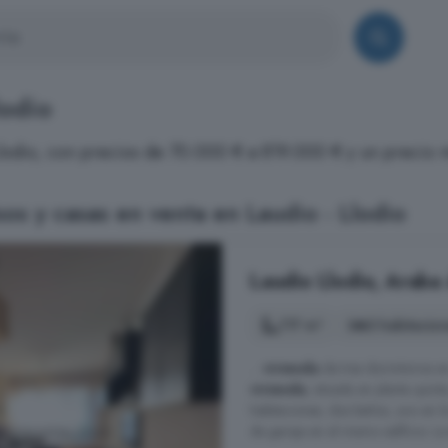
lodio
 Llodio, con precios de 70.000 € a 819.000 € y un precio
os y casas en venta en Laudio - Llodio
Laudio Llodio, Araba 
117 m²
3 habitacion
...
vivienda
de tres dormitorios en
vivienda
, situada en planta quin
habitaciones, dos baños, uno en l
de garaje en el mismo edificio. L