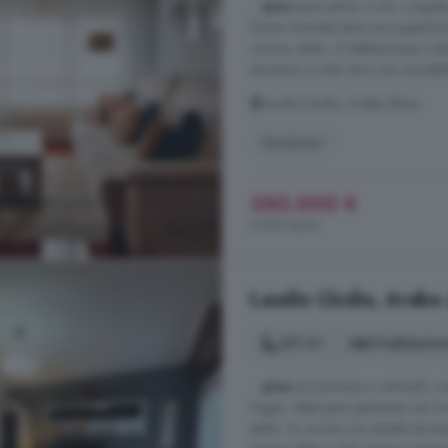
...
piso
para entrar a vivir, coquet
Dicha vivienda tiene una superfi
cocina, salón, 3 habitaciones y d
ascensor a cota cero con accesibi
Laudio Llodio, Araba Álava
Ascensor
350.000 €
3.500 €/m²
Laudio Llodio, Araba 
101 m²
3 habitacio
...
piso
es luminoso y cómodo, con 
hogar, ideal para personas con mo
salón, la cocina con amplia terraza