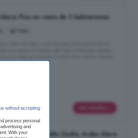
Álava: Piso en venta de 3 habitaciones
es
1 baño
leno centro de Llodio, a solo dos pasos de la estación de tren
Bilbao en apenas 25 minutos), este hogar es ideal para quienes
s de una ciudad, sin renunciar al confort de un entorno tranquilo.
bitaciones Cocina ...
Más detalles
ue without accepting
and process personal
 advertising and
ent. With your
abitaciones en Laudio Llodio, Araba Álava