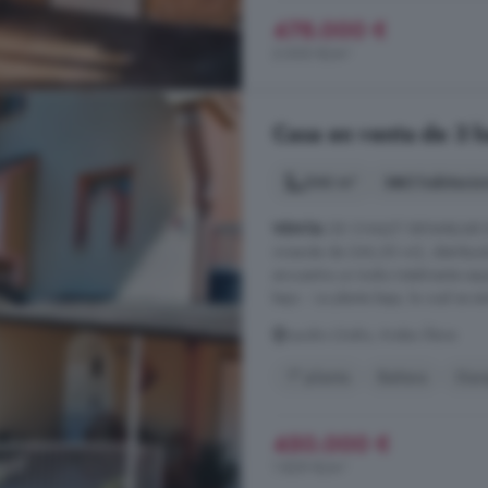
478.000 €
2.000 €/m²
Casa en venta de 3 h
246 m²
3 habitacio
VENTA
DE CHALET BIFAMILIAR EN
vivienda de 246,50 m2, distribuid
encuentra un txoko totalmente eq
bajo. - La planta baja, la cual se en
Laudio Llodio, Araba Álava
1° planta
Bañera
Gara
450.000 €
1.829 €/m²