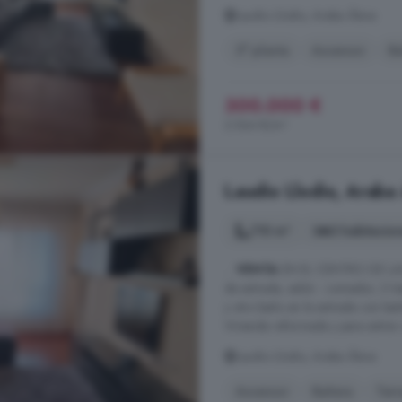
Laudio Llodio, Araba Álava
5° planta
Ascensor
Ba
300.000 €
2.564 €/m²
Laudio Llodio, Araba 
110 m²
3 habitacio
...
VENTA
EN EL CENTRO DE LAUDIO
de entrada, salón - comedor, 3 h
y otro baño en la entrada con bañ
Vivienda reformada y para entrar a 
Laudio Llodio, Araba Álava
Ascensor
Bañera
Terr