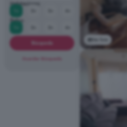
Habitaciones
1+
2+
3+
4+
Baños
1+
2+
3+
4+
Ver foto
Búsqueda
Guardar Búsqueda