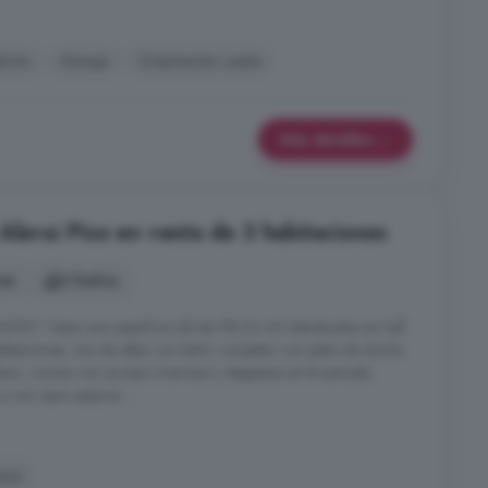
lcón
Garaje
Orientación oeste
Más detalles
Álava: Piso en venta de 3 habitaciones
nes
2 baños
! Tiene una superficie útil de 98,32 m2 distribuidos en hall
abitaciones, una de ellas con baño completo con plato de ducha
era, cocina con acceso a terraza y despensa en la entrada.
vivir semi exterior. ...
aza