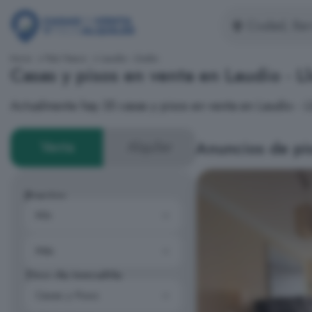
Inicio
País Vasco
Laudio - Llodio
Casas y pisos en venta en Laudio - L
Actualmente hay 35 casas y pisos en venta en Laudio -
Anuncios de pis
Venta
Alquiler
Precios
Tipo de inmueble