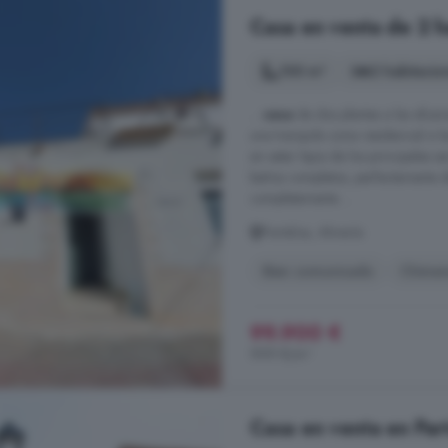
Casa en venta de 2 ha
100 m²
2 habitacio
...
casa
de dos plantas a las afue
una tranquila zona residencial a 
sin estar lejos de los principales
baños completos, perfectamente d
completamente ...
Partaloa, Almería
Bien comunicado
Chime
99.900 €
999 €/m²
Casa en venta en Par