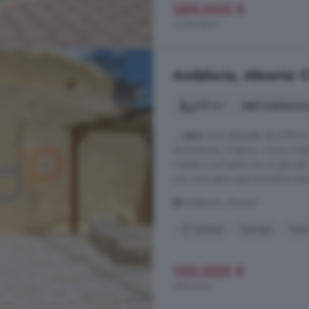
259.000 €
2.355 €/m²
Andalucía, Almería: 
219 m²
3 habitacio
...
casa
rural adosada de 219m2 el 
dormitorios, 2 baños, cocina inde
Cuenta a su frente con un parcel
una zona para aparcamientos exteri
Andalucía, Almería
2° planta
Garaje
Terr
130.000 €
594 €/m²