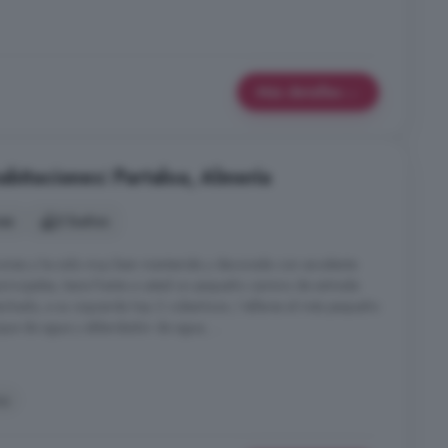
Más detalles
bitaciones: Partaloa, Almería
nes
2 baños
iones y ha sido muy bien mantenida y decorada con excelente
 principales, tiene frente a usted un pequeño camino de entrada
chado, a su izquierda hay 2 cobertizos / talleres el más pequeño
que de agua y ablandador de agua, ...
na