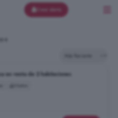
Crear alerta
58 €
sa en venta de 2 habitaciones
es
2 baños