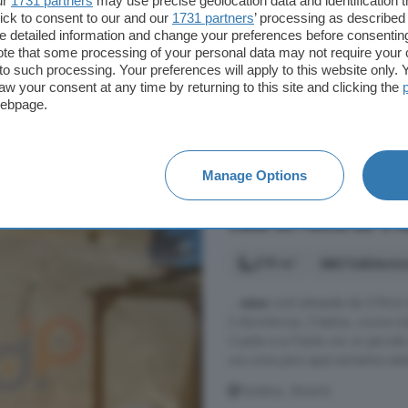
ur
1731 partners
may use precise geolocation data and identification 
altos y vigas ...
ick to consent to our and our
1731 partners
’ processing as described 
detailed information and change your preferences before consenting
Partaloa, Almería
te that some processing of your personal data may not require your 
t to such processing. Your preferences will apply to this website only
4° planta
Chimenea
aw your consent at any time by returning to this site and clicking the
webpage.
450.000 €
1.667 €/m²
Manage Options
Casa en venta de 3 ha
219 m²
3 habitacio
...
casa
rural adosada de 219m2 el 
3 dormitorios, 2 baños, cocina in
Cuenta a su frente con un parcel
una zona para aparcamientos exteri
Partaloa, Almería