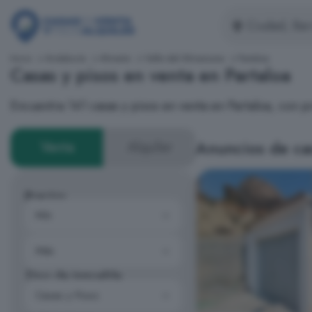
Inicio
Andalucía
Almería
Valle del Almanzora
Partaloa
Casas y pisos en venta en Partaloa
Encuentra 141 casas y pisos en venta en Partaloa, con
Anuncios de cas
Venta
Alquiler
Precios
Tipo de inmueble