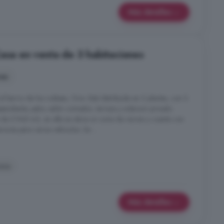
Más detalles
Casa en venta de 3 habitaciones
nes
barrio de los rodieas, Oria. Está distribuida en 2 plantas, con 3
pendiente, patio, salón comedor, terraza y solarium privado.
a de 5.945 m2, en ella se ubica un zona de recreo y cuenta con
ores para varios vehículos. Se ...
aza
Más detalles