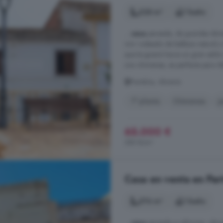
228 m²
1 baño
...
casa
pareada, de grandes dimens
vivir rodeado de belleza natural y
que te guiará hacia un gran saló
una chimenea, es perfecta para disf
Partaloa, Almería
1° planta
Chimenea
J
65.000 €
285 €/m²
Casa en venta en Par
276 m²
1 baño
...
casa
pareada a reformar, ubica