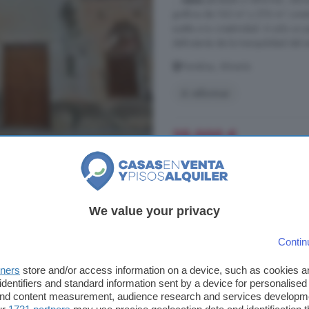
gráfica de 162 m² y 276 m² const
suelta a tu creatividad. A solo un 
disfrutarás de la tranquilidad del e
Partaloa, Almería
A reformar
25.000 €
91 €/m²
Casa de 6 habitacion
We value your privacy
270 m²
6 habitacio
Contin
...
CASA
RURAL O FINCA AGRARIA
tners
store and/or access information on a device, such as cookies 
árboles frutales, olivos, palmeras 
identifiers and standard information sent by a device for personalised
tradicional, de dos plantas, acoge
 and content measurement, audience research and services developm
combinando materiales típicos de l