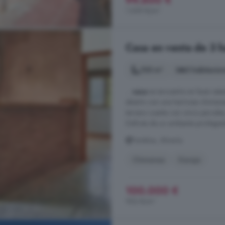
99.500 €
1.059 €/m²
Casa en venta de 3 h
105 m²
3 habitacio
...
casa
se encuentra en buen esta
abierto con una hermosa chimenea 
terreno cuenta con cinco parcelas
Disfrute de un ambiente privilegiad
Partaloa, Almería
Chimenea
Garaje
100.000 €
952 €/m²