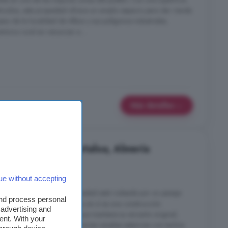
ruidos, esta propiedad ofrece un amplio espacio para dar rienda
paso de la localidad de Albox y sus polígonos industriales,
ntorno rural sin renunciar a ...
Más detalles
es en venta en Partaloa, Almería
nes
1 baño
ue without accepting
 Y GANADERA. La propiedad está rodeada por un paisaje
and process personal
y campos agrícolas. El Cortijo en sí es una construcción
 advertising and
dora, con un estilo rústico que mantiene su encanto original,
ent. With your
a zona En el interior, se aprecian amplias estancias con techos