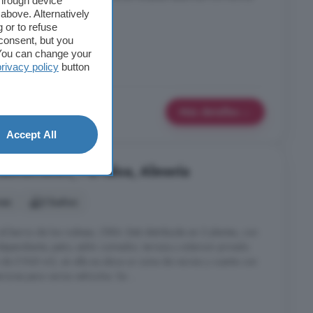
through device
above. Alternatively
 or to refuse
consent, but you
. You can change your
privacy policy
button
Más detalles
Accept All
bitaciones, Partaloa, Almería
nes
2 baños
barrio de los rodieas, ORIA. Está distribuida en 2 plantas, con
dependiente, patio, salón comedor, terraza y solarium privado.
a de 5.945 m2, en ella se ubica un zona de recreo y cuenta con
ores para varios vehículos. Se ...