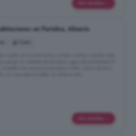
Más detalles
abitaciones en Partaloa, Almería
nes
1 baño
do, cuenta con tres dormitorios, un baño, cochina comedor todo
y garaje, luz mediante placas solare y agua del ayuntamiento. Él
, el pueblo mas cercano se encuentra a 12km, camino de tierra.
o, con unas vistas increíbles. No dude en venir ...
Más detalles