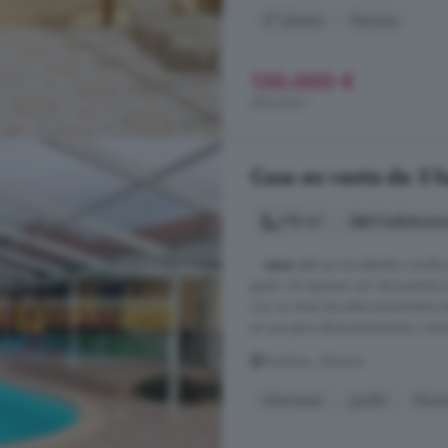
2° planta
Terraza
130.000 €
594 €/m²
Casa en venta de 3 ha
110 m²
3 habitacio
...
casa
está en excelentes condic
gusto. Al ingresar por las puertas
con un área de estacionamiento te
se usa para almacenamiento y tan
Partaloa, Almería
Gimnasio
Jardín
Pisci