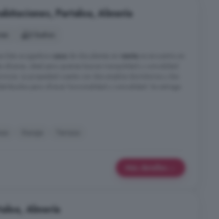
bitaciones, Partaloa, Almería
nes
2 baños
ras Esta acogedora
casa
de dos plantas en
venta
se encuentra en
las afueras, ideal para quienes buscan tranquilidad y comodidad
 servicios. La propiedad cuenta con dos amplios dormitorios y dos
istribuidos para ofrecer funcionalidad y comodidad. Se entrega
nea
Garaje
Terraza
Más detalles
taloa, Almería