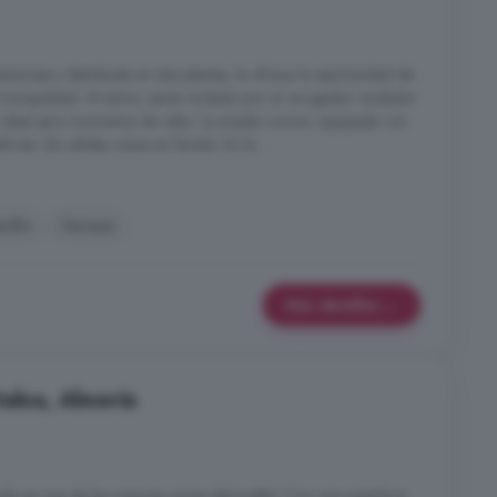
iones y distribuida en dos plantas, te ofrece la oportunidad de
 tranquilidad. Al entrar, serás recibido por un acogedor recibidor
n ideal para momentos de relax. La amplia cocina, equipada con
rutar de cálidas cenas en familia. En la ...
ardín
Terraza
Más detalles
taloa, Almería
da en una de las mejores zonas del pueblo. Con una superficie