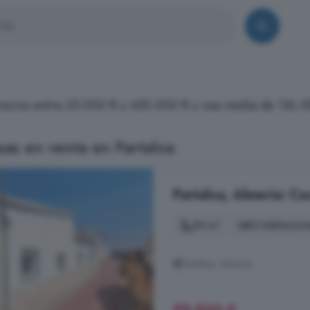
 precios entre 25.000 € y 450.000 € y una media de 136.3
as en venta en Partaloa
Partaloa, Almería: Ca
94 m²
2 habitacion
Partaloa, Almería