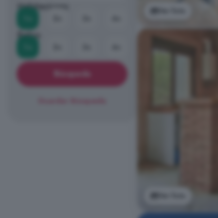
Habitaciones
Ver foto
1+
2+
3+
4+
Baños
1+
2+
3+
4+
Búsqueda
Guardar Búsqueda
Ver foto