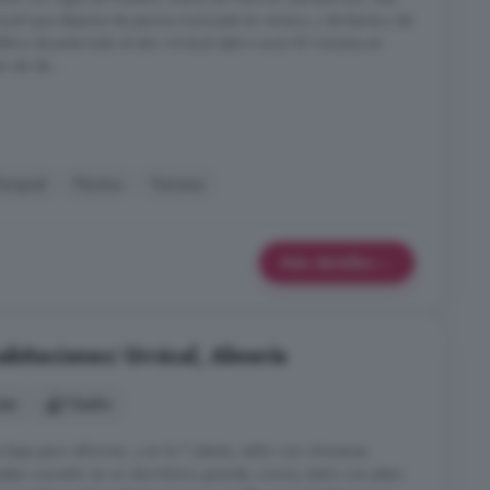
racal que dispone de piscina municipal en verano, y de bares y de
lico durante todo el año. Urrácal está a unos 50 minutos en
o de de ...
arquet
Piscina
Terraza
Más detalles
bitaciones: Urrácal, Almería
nes
1 baño
a baja para reformar, y en la 1ª planta, salón con chimenea
eden convertir en un dormitorio grande, cocina, baño con plato