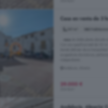
206 €/m²
Casa en venta de 3 h
141 m²
3 habitacio
...
casa
de doble planta ubicada en
Con una superficie total de 141 m
donde disfrutar de su tranquilidad
acogedores dormitorios, perfectos
independiente ...
Andalucía, Almería
29.000 €
206 €/m²
Andalucía, Almería: 