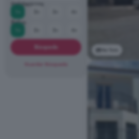
Habitaciones
1+
2+
3+
4+
Baños
1+
2+
3+
4+
Búsqueda
Ver foto
Guardar Búsqueda