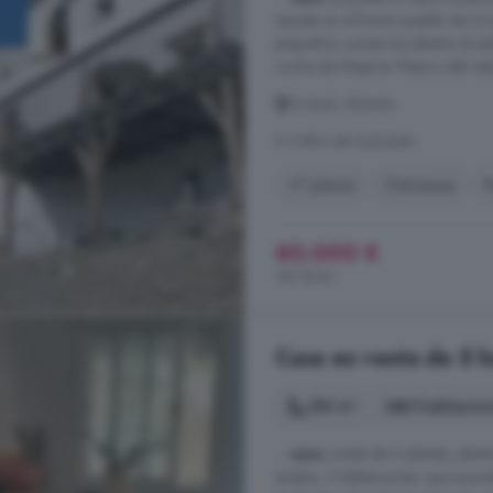
situada en el bonito pueblo de Ur
pequeños comercios abierto al púb
coche de Mojácar Playa y del rest
Urrácal, Almería
A 3.8km de Somontín
4° planta
Chimenea
P
60.000 €
167 €/m²
Casa en venta de 5 ha
180 m²
5 habitacio
...
casa
consta de 2 plantas, plant
amplio, 2 habitaciones, que se pu