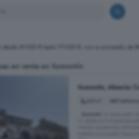
os desde 29.000 € hasta 177.000 €, con un promedio de 8
sas en venta en Somontín
Somontín, Almería: C
424 m²
8 habitacio
...
Somontín
. Se vende amplio c
m², situado en la tranquila barria
vivienda, recientemente reformada
amplitud y luminosidad. Dispone 