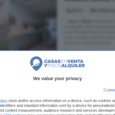
193 m²
5 habitacio
...
Casa
En
Venta
Oportunidad De 
considerable, siendo necesarias t
cargo del adquirente. Dicha situac
precio. Vivienda unifamiliar entr
de Almería. Compuesta de dos ...
Andalucía, Almería
53.700 €
278 €/m²
We value your privacy
 en venta cerca de Somontín
Contin
Casa en venta de 2 h
tners
store and/or access information on a device, such as cookies 
identifiers and standard information sent by a device for personalised
 and content measurement, audience research and services developm
170 m²
2 habitacio