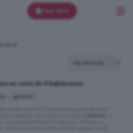
Crear alerta
8.740 €
asa en venta de 8 habitaciones
nes
3 baños
halet adosado de 424 m² construidos sobre una parcela de 336
da de la Hispanidad, junto a la piscina municipal de
Somontín
. La
 y con excelentes calidades de construcción, destaca por su
de: -8 dormitorios de gran tamaño. -3 baños completos, uno de