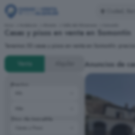
Inicio
Andalucía
Almería
Valle del Almanzora
Somontín
Casas y pisos en venta en Somontín
Tenemos 55 casas y pisos en venta en Somontín: preci
Anuncios de ca
Venta
Alquiler
Precios
Tipo de inmueble