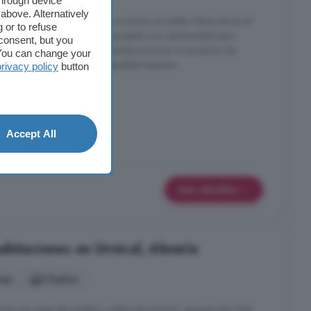
through device
above. Alternatively
del pueblo de Purchena por un precio increible. Llama ahora al
 or to refuse
una visita! Esta propiedad presenta una oportunidad para
consent, but you
vación o la disposición para embarcarse en un proyecto de
. You can change your
un total de 170m2, esta propiedad requiere ...
privacy policy
button
Accept All
Más detalles
abitaciones en Urrácal, Almería
nes
2 baños
ional con vigas de madera, suelos de mármol, parquet etc). Está