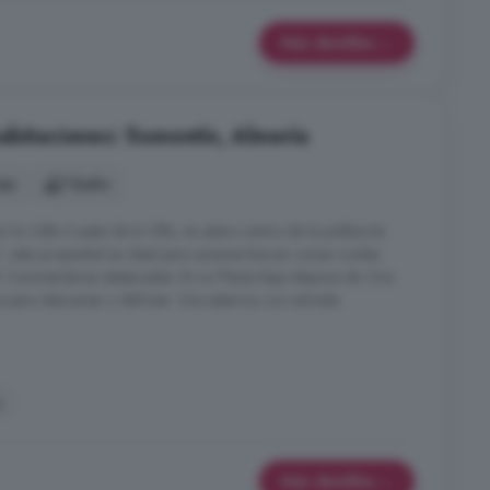
Más detalles
abitaciones: Somontín, Almería
nes
1 baño
 la Calle Cuesta de la Villa, en pleno centro de la población.
², esta propiedad es ideal para quienes buscan zonas rurales
. Características destacadas: En su Planta baja dispone de: Dos
 para descansar y disfrutar. Una estancia con entrada
a
Más detalles