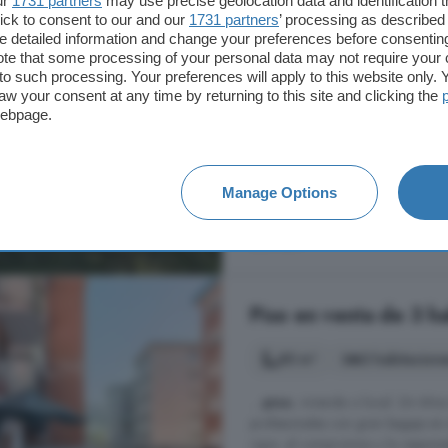
ur
1731 partners
may use precise geolocation data and identification 
647 m²
3 habitacio
ick to consent to our and our
1731 partners
’ processing as described 
detailed information and change your preferences before consenting
...
propiedad
representa una exc
te that some processing of your personal data may not require your 
restauración de un casería tradici
t to such processing. Your preferences will apply to this website only
aw your consent at any time by returning to this site and clicking the
posibilidad de adquirir la
propie
webpage.
y colindante.
GamizFika, Bizkaia
Manage Options
170.000 €
263 €/m²
Piso en venta de 3 ha
85 m²
3 habitacion
...
piso
, vivienda o local. 24 Año
profesionales con gran bagaje en 
rigor, el compromiso y la responsa