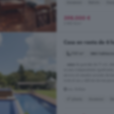
Ascensor
Balcón
Gara
398.000 €
3.980 €/m²
Casa en venta de 6 ha
1131 m²
6 habitaci
...
casa
de guardés de 71 m2, dist
acceso independiente. Igualmente
servicio al cenador provisto de b
invita al uso y disfrute de tres pisc
Loiu, Bizkaia
4° planta
Ascensor
B