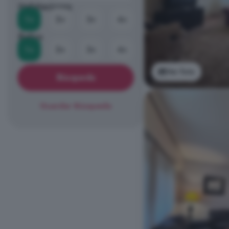
Habitaciones
1+
2+
3+
4+
Baños
1+
2+
3+
4+
Ver foto
Búsqueda
Guardar Búsqueda