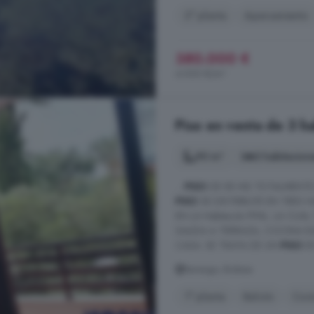
2° planta
Aparcamiento
380.000 €
4.000 €/m²
Piso en venta de 3 h
90 m²
3 habitacion
...
PISO
DE 85 M2 TOTALMENTE E
PISO
SE DISTRIBUYE EN TRES
EN LA Habitacón PPAL. LA CUA
SALIDA A TERRAZA, COCINA E
CASA. SE TRATA DE UN
PISO
EN
Berango, Bizkaia
1° planta
Balcón
Coci