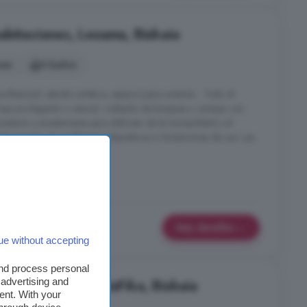
abitaciones, Lezama, Bizkaia
nes
4 baños
ofesional, estudio artístico, espacio para eventos... Todo el
raje privilegiado y natural, rodeado de bosques y campas con
anadería o simplemente para disfrutar de la tranquilidad y el
do privado, sin problemas urbanísticos ni limitaciones de uso. Las
Más detalles
ue without accepting
and process personal
 advertising and
abitaciones, GamizFika, Bizkaia
ent. With your