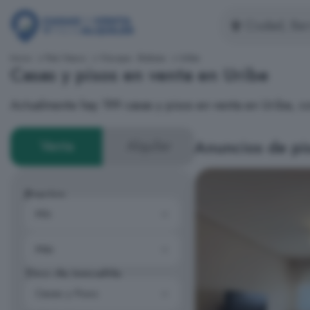
Inicio
País Vasco
Vizcaya - Bizkaia
Uribe
Casas y pisos en venta en Uribe
Actualmente hay 199 casas y pisos en venta en Uribe, 
Anuncios de pis
Venta
Alquiler
Precios
Tipo de inmueble