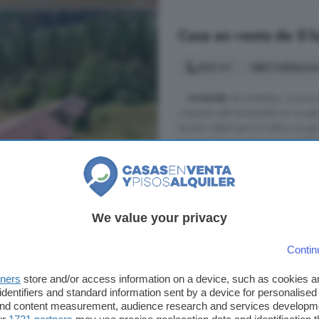
Casa en venta de 5 h
562 m²
5 habitacio
...
vivienda
de invitados, cocina pr
conjunto está enclavado en un pa
terreno ideal para el cultivo, la g
paisaje. Dispone de acceso asfalta
posibilidades son enormes ...
Lezama, Bizkaia
We value your privacy
540.000 €
961 €/m²
Contin
tners
store and/or access information on a device, such as cookies 
identifiers and standard information sent by a device for personalised
Casa en venta de 3 h
 and content measurement, audience research and services developm