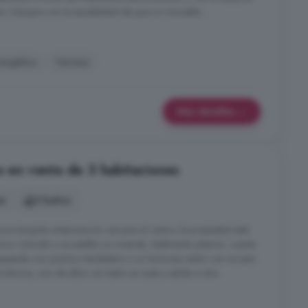
o. Siempre con la sensibilidad de que un inmueble ...
ergético
Terraza
Más detalles
o en venta de 3 habitaciones
es
2 baños
a tranquila urbanización cercana al centro, la propiedad está
no cómodo y accesible. La vivienda, totalmente exterior, cuenta
uipada con práctico tendedero y un luminoso salón con acceso
itorios, uno de ellos con baño en suite y salida a otra ...