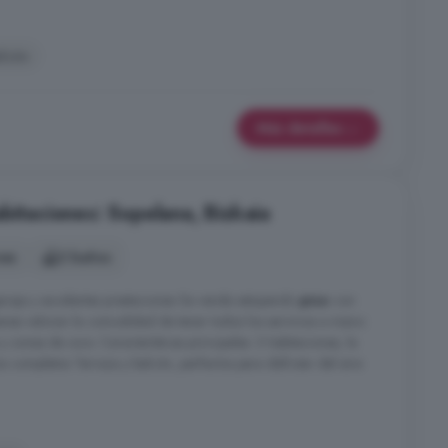
lcón
Más detalles
bitaciones: Sopelana, Bizkaia
nes
2 baños
raje y excelentes prestaciones Se vende estupendo
piso
con
ienes valoran la comodidad de tener todos los servicios a mano:
y zonas de ocio. Características principales: 3 habitaciones, la
s completos Terraza y balcón, perfectos para disfrutar del aire