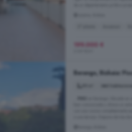
de un departamento jurídico propi
Lezama, Bizkaia
2° planta
Ascensor
En
199.000 €
2.341 €/m²
Berango, Bizkaia: Pis
95 m²
3 habitacion
...
PISO
en Berango. Ubicada en un
bien comunicada y ofrece un entor
con una cocina completamente eq
a una terraza. Dispone de tres dorm
Berango, Bizkaia