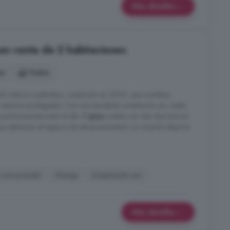
Más detalles
 en venta de 2 habitaciones
es
1 baño
 84 metros cuadrados, construido en 2006, que combina
ntorno privilegiado. Con una excelente orientación sur, todas
e prácticamente todo el día. El
piso
cuenta con dos dormitorios
e optimizan el espacio de almacenamiento. La vivienda dispone
 comunicado
Garaje
Orientación sur
Más detalles