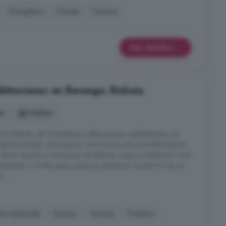
Energético
Garaje
Terraza
Más detalles
abitaciones en Berango, Bizkaia
es
2 baños
XTERIOR, EN TRANQUILA URbanización AJARDINADA. EL
 HABITACIONES, DOS Baños, UNO DE ELLOS INCORPORADO
L TIENE SALIDA A UN Balcón EXTERIOR, Salón COMEDOR CON
QUIPADA Y OTRO Baño QUE DA SERVICIO AL RESTO DE LA
 ...
na equipada
Garaje
Terraza
Trastero