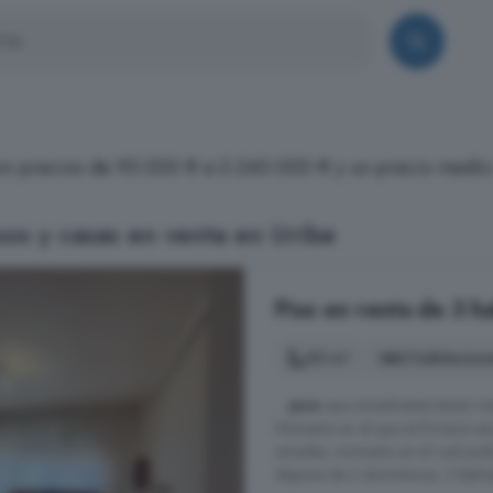
con precios de 95.000 € a 2.240.000 € y un precio medi
os y casas en venta en Uribe
Piso en venta de 3 h
92 m²
3 habitacion
...
piso
que actualmente tienen inq
Momento en el que se firmaria escr
actuales, momento en el cual podr
dispone de 3 dormitorios, 2 baños(