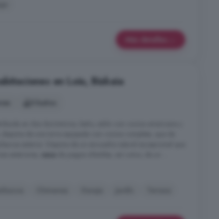
je
Más detalles
bitaciones en Loiu, Bizkaia
ones
5 baños
ribuida en dos dormitorios, baño, salón con cocina americana y
, dispone de una torre equipada con cocina completa, que da
arbacoa exterior. Dispone de un encuadre natural excepcional que
inas exteriores,
casa
de juegos infantiles, así como, de un ...
arbacoa
Chimenea
Garaje
Jardín
Terraza