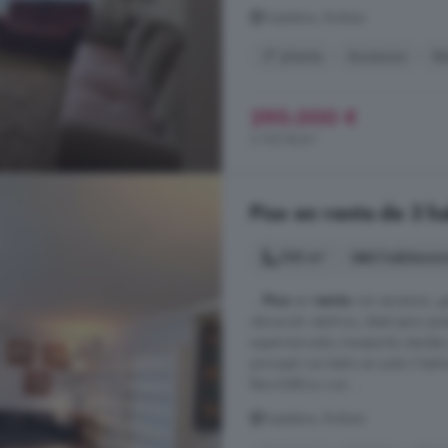
Sopelana, Bizkaia
3° planta
Ascensor
Ba
290.000 €
3.152 €/m²
Piso en venta de 3 ha
100 m²
3 habitacio
...
Piso
en
venta
con ascensor, ga
ubicación céntrica, ideal para qu
supermercado, transporte, tiendas 
principal con baño en suite 2 baño
libre Edificio con ...
Sopelana, Bizkaia