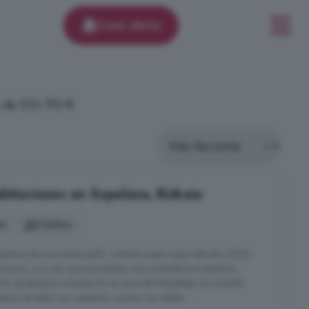
Crear alerta
o de 510.793 €
abitaciones en Sopelana, Bizkaia
es
2 baños
uilinos de muy buen perfil, contrato hasta mayo del año 2026.
ituras, a no ser que encuentren otra vivienda los inquilinos
ía venderse la vivienda. En la zona de Mendietas, la vivienda
uno de ellos con ventana), cocina con salida ...