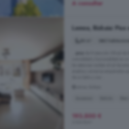
A consultar
Lemoa, Bizkaia: Piso
84 m²
2 habitacion
...
piso
de Protección Oficial de
comodidad y funcionalidad en un e
las estancias reciben el sol durant
amplios y armarios empotrados qu
de un baño y una ...
Lemoa, Bizkaia
Ascensor
Balcón
Bien
193.500 €
2.304 €/m²