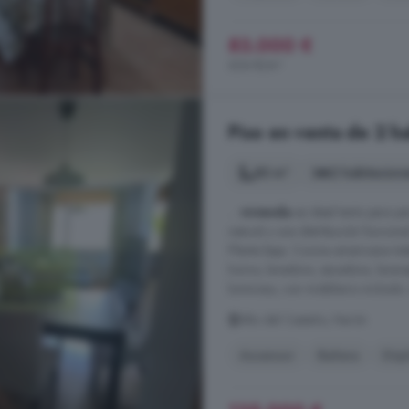
83.000 €
634 €/m²
Piso en venta de 2 h
83 m²
2 habitacion
...
vivienda
es ideal tanto para p
natural y una distribución fun
Planta baja: Cocina americana to
horno, lavadora, secadora, lavava
luminoso, con mobiliario incluido. 
Alto del Castaño, Narón
Ascensor
Bañera
Dúp