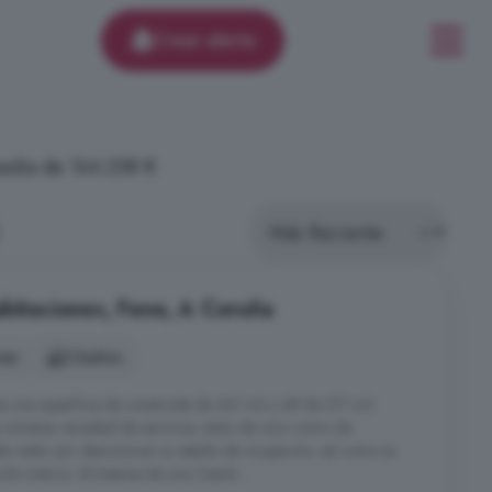
Crear alerta
media de 164.258 €
abitaciones, Fene, A Coruña
nes
2 baños
e una superficie de construida de 461 m2 y útil de 271 m2.
 inmensa variedad de servicios, tanto de ocio como de
de visitar por desconocer su estado de ocupación, así como su
ón interior. Al tratarse de una Cesión ...