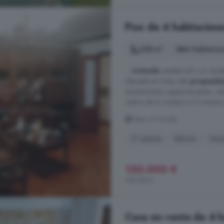
Piso de 4 habitacion
208 m²
4 habitacio
...
vivienda
residencial y un vers
Ubicada en Fene, esta
propieda
ayuntamiento, supermercados, cent
centro de la ciudad y a 5 minutos 
Fene, A Coruña
2° planta
Balcón
Gar
130.000 €
625 €/m²
Casa en venta de 4 h