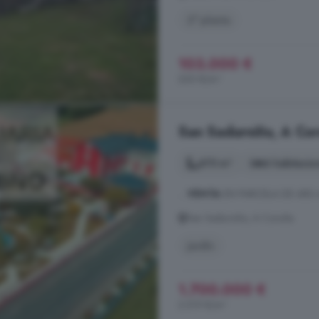
2° planta
103.000 €
300 €/m²
San Sadurniño, A Cor
675 m²
6 habitacio
...
VENTA
EN PARCELA DE 683 
San Sadurniño, A Coruña
Jardín
1.700.000 €
2.519 €/m²