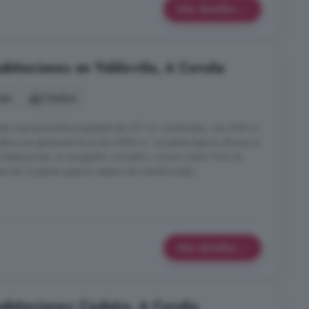
Más detalles
abitaciones en Valdoviño, A Coruña
nes
2 baños
sta impresionante propiedad de 377 m² construidos, con 209 m²
sobre una generosa finca de 2.828 m². La planta baja te ofrece un
res habitaciones, un acogedor comedor, cocina y baño. Pero la
cial: la planta superior espera ser transformada ...
Más detalles
abitaciones: Cedeira, A Coruña