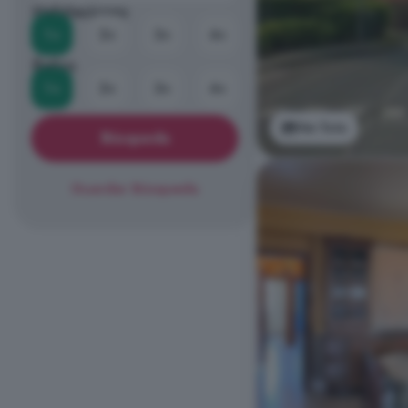
Habitaciones
1+
2+
3+
4+
Baños
1+
2+
3+
4+
Ver foto
Búsqueda
Guardar Búsqueda