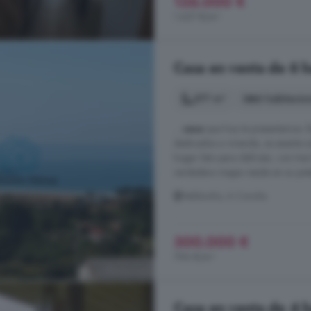
135.000 €
1.627 €/m²
Casa en venta de 6 h
377 m²
6 habitacio
...
casa
que hoy te presentamos. E
dedicados a vivienda, se asienta 
hogar listo para disfrutar, con t
verdadera magia reside en su poten
Valdoviño, A Coruña
300.000 €
796 €/m²
Casa en venta de 4 h