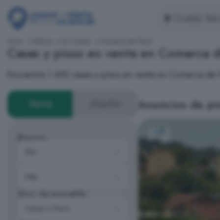
Inicio
Galicia
La Coruña
Comarca de Ferrol
Casas y pisos en venta en Comarca d
Encuentra 1.492 casas y pisos en venta en Comarca de 
Anuncios de pis
Venta
Alquiler
Precios
Tipo de inmueble