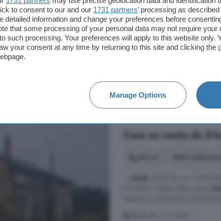
ur
1731 partners
may use precise geolocation data and identification 
...
casa
adosada de piedra para reh
ick to consent to our and our
1731 partners
’ processing as described 
superficie total de 130 metros cu
detailed information and change your preferences before consenting
actualmente está diáfana y para re
te that some processing of your personal data may not require your 
t to such processing. Your preferences will apply to this website only
hormigón y uralita. Finca de uno
aw your consent at any time by returning to this site and clicking the
A Malata Catabois Ciudad Jardín
webpage.
85.000 €
Manage Options
654 €/m²
Casa en venta de 8 h
343 m²
8 habitacio
...
CASA
CON 343 m². UTILES E
FUNDIDA, IDEAL PARA UNA
CA
Valdoviño. EXCELENTE OPORTUN
Valdoviño, A Coruña