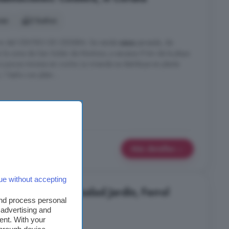
nes
2 baños
n del CENTRO DE CEDEIRA. Se vende
casa
pareada, de
n la zona de San Xulián de Montoxo, a escasos 9 km de la playa
 a pocos minutos en coche. La vivienda se distribuye en planta
 1 baño con plato ...
o
Más detalles
ue without accepting
alata Catabois Ciudad Jardín, Ferrol
and process personal
 advertising and
ent. With your