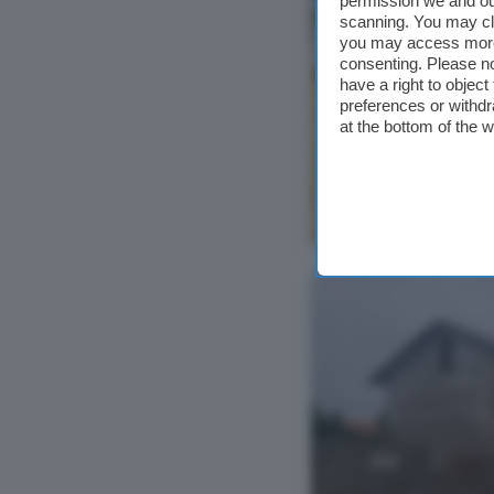
permission we and o
scanning. You may cl
you may access more 
consenting. Please no
have a right to objec
preferences or withdr
at the bottom of the 
Ver foto