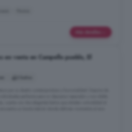
nasio
Piscina
Más detalles
s en venta en Campello pueblo, El
nes
2 baños
estaca por su diseño contemporáneo y funcionalidad. Dispone de
individuales perfectos para un descanso reparador y uno doble
demás, cuenta con dos elegantes baños que añaden comodidad al
se encuentra un bonito balcón donde disfrutar momentos al aire