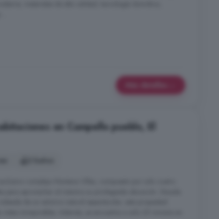
derna, materiales de alta calidad, tecnología domótica,
...
Más detalles
abitaciones en Campello pueblo, El
nes
2 baños
xclusivo complejo Montana Villas, compuesto por solo cuatro
as para aprovechar al máximo su privilegiada ubicación. Situada
odeada de un entorno natural espectacular, esta propiedad
as vistas inmejorables. Además, se encuentra a solo 25 minutos en