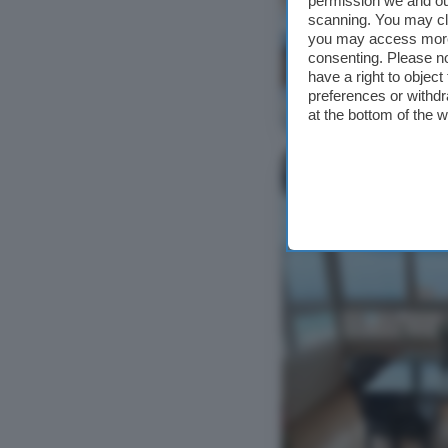
permission we and o
scanning. You may cl
you may access more 
consenting. Please no
have a right to objec
preferences or withdr
Ver foto
at the bottom of the 