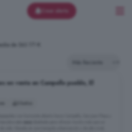
Crear alerta
edia de 563.171 €.
es en venta en Campello pueblo, El
nes
3 baños
espejadas con horizonte abierto hacia Campello, San Juan Playa y
 Descubre esta
casa
diseñada para ofrecer mucho más que un
de vida. Situada en una tranquila urbanización y de alto nivel,