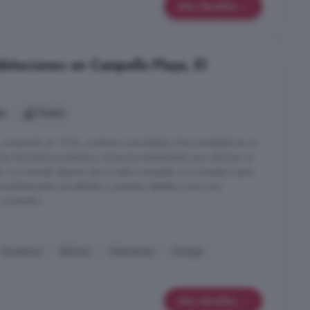
Más detalles
bitaciones en Campello Playa, El
es
1 baño
construido en 1978, combina comodidad y funcionalidad en un
tres dormitorios amplios y armarios empotrados que ofrecen un
. La vivienda dispone de un baño completo y un lavadero para
ompletamente amueblado y presenta detalles como una
rientado ...
Ascensor
Balcón
Chimenea
Garaje
Más detalles