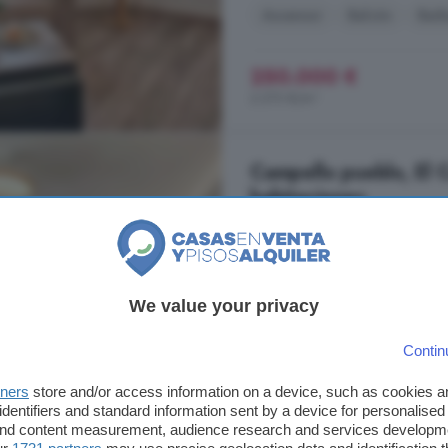
Ascensor
Balcón
Bar
250.000 €
2.273 €/m²
Campello pueblo, El 
habitaciones
82 m²
3 habitacion
...
propiedad
reúne todas las car
Distribución Este ático cuenta con
We value your privacy
proporcionando amplias estancias 
acogedores y 2 baños elegantes,
Contin
momento. Amplias Terrrazas y ...
tners
store and/or access information on a device, such as cookies 
Campello pueblo, El Campello
identifiers and standard information sent by a device for personalised
 and content measurement, audience research and services developm
Aire acondicionado
Asce