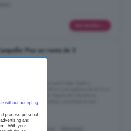
bacoa
Más detalles
Campello: Piso en venta de 3
es
2 baños
acterísticas que buscas para tu nuevo hogar. Diseño y
 una superficie construida de 82 m² y una superficie útil de 72 m²,
para disfrutar de cada rincón. Dispone de 3 dormitorios
 diseñados para ofrecer privacidad y comodidad en todo
ue without accepting
and process personal
 advertising and
ent. With your
nsor
Balcón
Barbacoa
Reformado