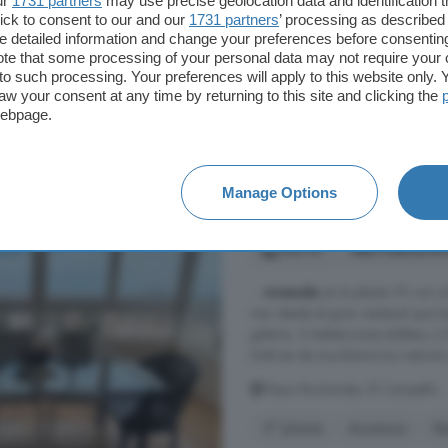
ur
1731 partners
may use precise geolocation data and identification 
ick to consent to our and our
1731 partners
’ processing as described 
Sistema de alarma
Terra
detailed information and change your preferences before consenting
te that some processing of your personal data may not require your 
t to such processing. Your preferences will apply to this website only
250.000 €
aw your consent at any time by returning to this site and clicking the
3.049 €/m²
webpage.
Piso en venta de 3 ha
Manage Options
Campello
120 m²
3 habitacio
...
vivienda
en la planta 19 con u
mar desde el gran ventanal que h
galería, 3 habitaciones dobles y 2
Disfruta de muchísima luz natural y e
Playa Muchavista, El Campello
2° planta
Ascensor
B