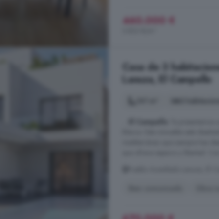
460.000 €
3.833 €/m²
Casa de 3 habitacion
Lanuza, El Campello
141 m²
3 habitacio
...
El Campello
Te presentamos u
Blanca. Este inmueble está diseñad
mediterráneo que siempre has des
que ofrece espacio y libertad. Con
Pueblo Acantilado Lanuza, El C
Bien comunicado
Obra n
670.000 €