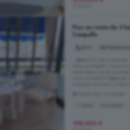
4.752 €/m²
Piso en venta de 3 ha
Campello
93 m²
3 habitacion
...
piso
de 93 metros cuadrados, 
entorno privilegiado. Cuenta con 
amplio espacio de almacenamiento
mayor comodidad. El
piso
está c
acogedora chimenea y un balcón o
Campello Playa, El Campello
1° planta
Amueblado
198.000 €
2.129 €/m²