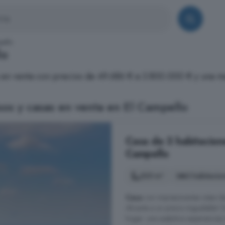
pello
lo
s en venta con precios de 49.686 € a 3.800.000 € y una m
os y casas en venta en El Campello
Casa de 3 habitacion
Campello
325 m²
3 habitacio
Casa
con impresionantes vistas d
Alicante a un precio inigualable!
hogar: una auténtica experiencias 