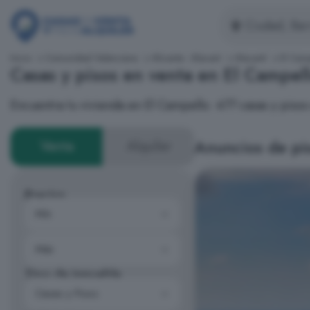
Inicio
Comunidad Valenciana
Alicante - Alacant
Alacantí
El Cam
Casas y pisos en venta en El Campel
Encuentra tu vivienda en El Campello: 477 casas y piso
Anuncios de pis
Venta
Alquiler
Precios
Tipo de inmueble