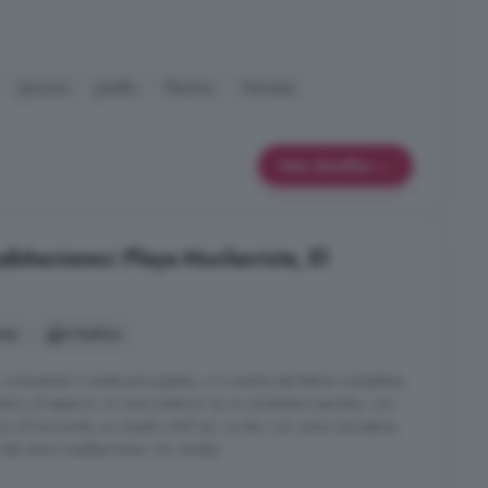
Jacuzzi
Jardín
Piscina
Terraza
Más detalles
bitaciones: Playa Muchavista, El
nes
4 baños
incluyendo 2 suites principales, y 3 cuartos de baños completos,
dad y el espacio. La zona exterior es un verdadero paraíso, con
on el horizonte, un amplio chill out, un bar con zona recreativa,
del clima mediterráneo. Sin olvidar ...