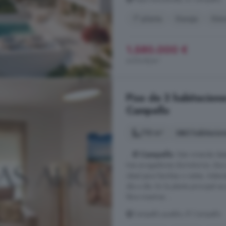
1° planta
Garaje
Gim
1.580.000 €
4.514 €/m²
Piso de 3 habitacione
Campello
110 m²
3 habitacio
...
El Campello
. Esta vivienda d
tres acogedores dormitorios: dos 
ideal para familias o visitas. A
día a día. En la planta principal 
libre mientras ...
Campello pueblo, El Campello