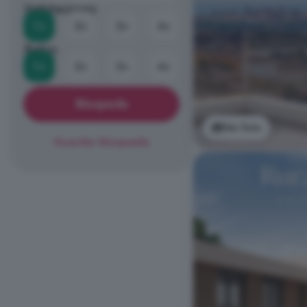
Habitaciones
1+
2+
3+
4+
Baños
1+
2+
3+
4+
Búsqueda
Ver foto
Guardar Búsqueda