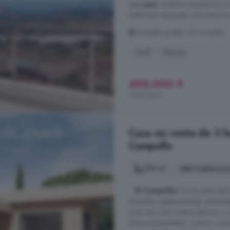
esta
casa
combina arquitectura mo
totalmente equipada con todos los 
Campello pueblo, El Campello
Golf
Piscina
495.000 €
1.523 €/m²
Casa en venta de 3 h
Campello
174 m²
3 habitacio
...
El Campello
Forma parte del e
viviendas independientes, diseñad
a tan solo 200 metros del mar y r
ofrece tranquilidad, confort y un