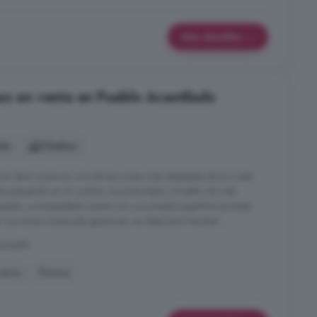
Más detalles
es en venta en Pueblo Acantilado
nes
3 baños
na obra nueva en una de las zonas más deseadas de la Costa
o pensando en el confort, la privacidad y el estilo de vida
eado. La propiedad cuenta con una amplia superficie privada
 una área construida generosa, es ideal para familias ...
ampello
ueva
Piscina