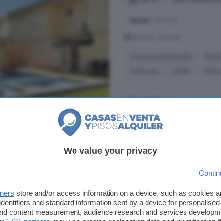
...
Venta
: 179.000
Redován, Alicante
Aire acondicionado
Balc
Gimnasio
Jardín
Pisci
179.000 €
1.377 €/m²
Redován, Alicante: C
We value your privacy
706 m²
8 habitacio
Contin
...
casa
sólida, hermosa, con carác
tners
store and/or access information on a device, such as cookies 
primer paso en la parcela se per
identifiers and standard information sent by a device for personalised
cada estancia transmite armonía. 
 and content measurement, audience research and services developm