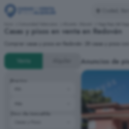
Inicio
Comunidad Valenciana
Alicante - Alacant
Vega Baja del Seg
Casas y pisos en venta en Redován
Comprar casas y pisos en Redován: 28 casas y pisos c
Anuncios de pi
Venta
Alquiler
Precios
Tipo de inmueble