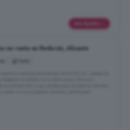
Más detalles
es en venta en Redován, Alicante
nes
1 baño
superficie realmente impresionante de 55.000 m2, rodeada de
 deleitarán tus sentidos con su dulce aroma. Entra en la
 encontrarás todo lo que necesitas para una estancia cómoda y
star cuenta con una acogedora chimenea, perfecta para