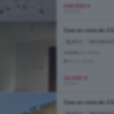
549.900 €
1.724 €/m²
Casa en venta de 3 h
102 m²
3 habitacio
vivienda
para reformar
Redován, Alicante
54.000 €
529 €/m²
Casa en venta de 3 h
130 m²
3 habitacio