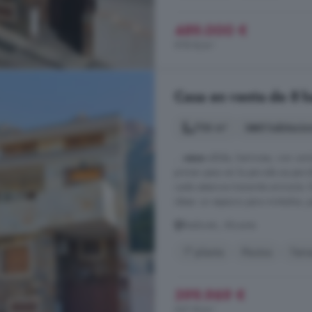
489.000 €
978 €/m²
Casa en venta de 8 h
706 m²
8 habitacio
...
casa
sólida, hermosa, con carác
primer paso en la parcela se per
cada estancia transmite armonía. 
ideas: un espacio para invitados, 
Redován, Alicante
1° planta
Piscina
Terr
399.969 €
567 €/m²