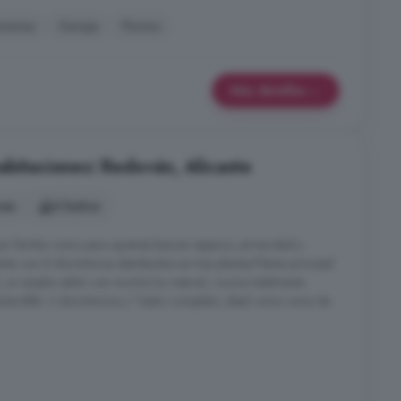
menea
Garaje
Piscina
Más detalles
abitaciones: Redován, Alicante
nes
4 baños
an familia como para quienes buscan espacio, privacidad y
ta con 8 dormitorios distribuidos en tres plantas:Planta principal:
 un amplio salón con mucha luz natural, cocina totalmente
uhardilla: 3 dormitorios y 1 baño completo, ideal como zona de