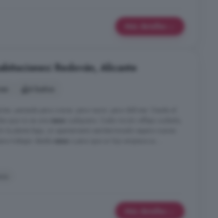
Más detalles
abitaciones: Redován, Alicante
nes
4 baños
ter, pensada para crecer, para reunir, para disfrutar. Desde el
cibe que no es una
casa
cualquiera. Cada rincón refleja cuidado,
En la planta baja, un apartamento semiterminado espera nuevas
para trabajar desde
casa
o para que un hijo empiece su ...
aza
Más detalles