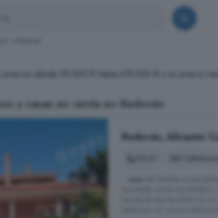
ura
Redován
on precios desde 29.000 € hasta 679.000 € y un precio m
sos y casas en venta en Redován
Redován, Alicante: C
513 m²
7 habitacio
...
casa
está dividida en dos plant
una amplia cocina con lavadero, 7
parcela de más de 4000 m2 con zo
habitación con cocina y baño junto