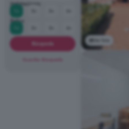
Habitaciones
1+
2+
3+
4+
Baños
1+
2+
3+
4+
Ver foto
Búsqueda
Guardar Búsqueda