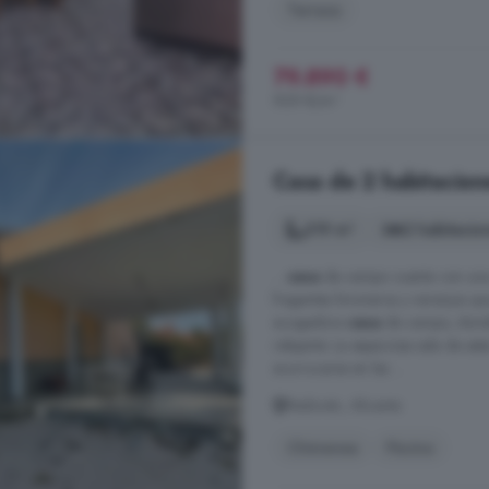
Terraza
79.890 €
929 €/m²
Casa de 2 habitacion
319 m²
2 habitacio
...
casa
de campo cuenta con una 
fragantes limoneros y naranjos que
acogedora
casa
de campo, donde
relajante. La espaciosa sala de e
acurrucarse en las ...
Redován, Alicante
Chimenea
Piscina