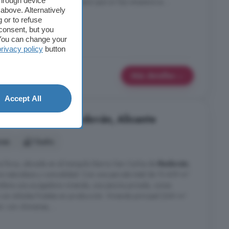
through device
para trabajar desde
casa
o para que un hijo empiece su ...
above. Alternatively
 or to refuse
consent, but you
aza
. You can change your
privacy policy
button
Más detalles
Accept All
abitaciones en Redován, Alicante
nes
1 baño
va finca, ubicada en el tranquilo Barrio San Carlos de
Redován
,
tre naturaleza y comodidad. Con una parcela total de 13.439 m²
mbina una acogedora vivienda, una piscina privada, zonas
 con árboles frutales en producción. Vivienda principal (240 m²
r con chimenea, ...