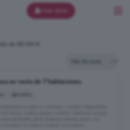
Crear alerta
edio de 283.206 €.
asa en venta de 7 habitaciones
nes
6 baños
as distribuidas en salón con chimenea y comedor independiente,
 dormitorios, 6 baños, garaje y recibidor. Dispone de una gran
nas ajardinadas, plazas de garaje cubiertas, piscina, una
 a la piscina. No dude en contactar con nosotros ...