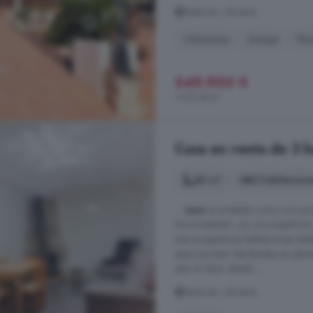
Redován, Alicante
Chimenea
Garaje
Pis
549.900 €
1.072 €/m²
Casa en venta de 3 h
86 m²
3 habitacion
...
casa
se presenta como una exc
funcionalidad, con una superfici
tres acogedoras habitaciones dobl
estancias bien distribuidas en plant
está en buen estado ...
Redován, Alicante