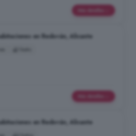
Más detalles
abitaciones en Redován, Alicante
nes
1 baño
Más detalles
abitaciones en Redován, Alicante
nes
2 baños