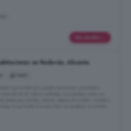
cina
Más detalles
abitaciones en Redován, Alicante
es
1 baño
elente oportunidad para aquellos que buscan comodidad y
e construida de 86 metros cuadrados, la propiedad cuenta con
es ideales para familias, además, dispone de un baño completo y
a baja, lo que facilita el acceso diario sin escaleras. La vivienda