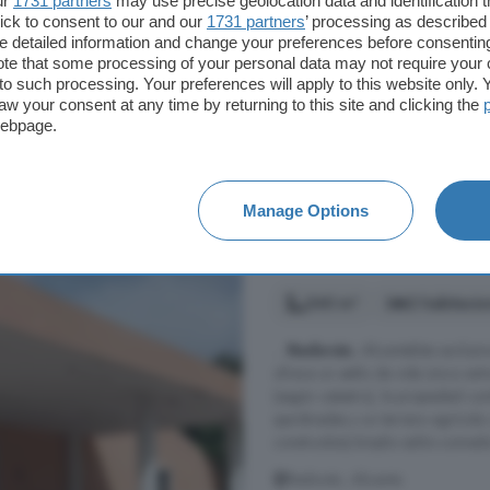
ur
1731 partners
may use precise geolocation data and identification 
ideas: un espacio para invitados, 
ick to consent to our and our
1731 partners
’ processing as described 
Redován, Alicante
detailed information and change your preferences before consenting
te that some processing of your personal data may not require your 
1° planta
Piscina
Terr
t to such processing. Your preferences will apply to this website only
aw your consent at any time by returning to this site and clicking the
webpage.
399.969 €
567 €/m²
Manage Options
Casa en venta de 2 h
240 m²
2 habitacio
...
Redován
, AlicanteEsta exclusi
ofrece un estilo de vida único en
(según catastro), la propiedad co
ajardinadas y un terreno agrícola
construidos):Amplio salón-comedo
Redován, Alicante