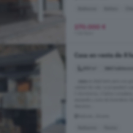
Barbacoa
Bañera
Chi
270.000 €
1.125 €/m²
Casa en venta de 8 h
500 m²
8 habitacio
...
casa
es ideal tanto para una gr
calidad de vida. La propiedad cuen
3 dormitorios, 2 baños completos,
equipada y zona de lavandería. B
descanso, ...
Redován, Alicante
Barbacoa
Piscina